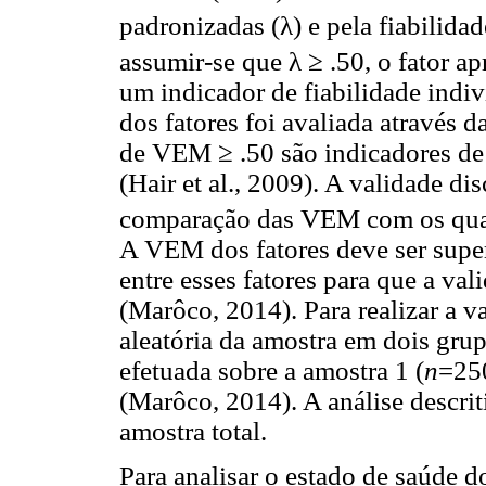
padronizadas (λ) e pela fiabilidad
assumir-se que λ ≥ .50, o fator ap
um indicador de fiabilidade indi
dos fatores foi avaliada através 
de VEM ≥ .50 são indicadores d
(Hair et al., 2009). A validade di
comparação das VEM com os quadr
A VEM dos fatores deve ser super
entre esses fatores para que a va
(Marôco, 2014). Para realizar a v
aleatória da amostra em dois grup
efetuada sobre a amostra 1 (
n
=250
(Marôco, 2014). A análise descriti
amostra total.
Para analisar o estado de saúde d