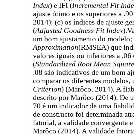
Index
) e IFI (
Incremental Fit Ind
ajuste ótimo e os superiores a .
2014); (c) os índices de ajuste ger
(
Adjusted Goodness Fit Index
).V
um bom ajustamento do modelo; 
Approximation
(RMSEA) que indic
valores iguais ou inferiores a .0
(
Standardized Root Mean Square
.08 são indicativos de um bom aju
comparar os diferentes modelos, u
Criterion
) (Marôco, 2014). A fia
descrito por Marôco (2014). De u
70 é um indicador de uma fiabili
de constructo foi determinada atr
fatorial, a validade convergente 
Marôco (2014). A validade fatorial