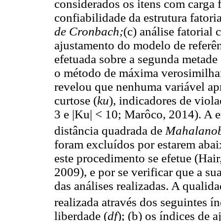
considerados os itens com carga f
confiabilidade da estrutura fatori
de Cronbach;
(c) análise fatorial
ajustamento do modelo de referên
efetuada sobre a segunda metade a
o método de máxima verosimilhanç
revelou que nenhuma variável apr
curtose (
ku
), indicadores de viola
3 e |Ku| < 10; Marôco, 2014). A 
distância quadrada de
Mahalanob
foram excluídos por estarem aba
este procedimento se efetue (Hai
2009), e por se verificar que a s
das análises realizadas. A qualid
realizada através dos seguintes í
liberdade (
df
); (b) os índices de 