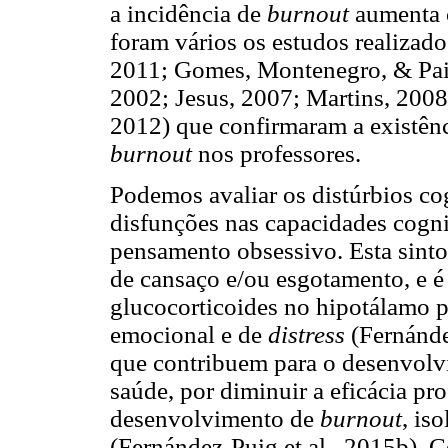
a incidência de
burnout
aumenta c
foram vários os estudos realizados
2011; Gomes, Montenegro, & Pai
2002; Jesus, 2007; Martins, 2008
2012) que confirmaram a existênci
burnout
nos professores.
Podemos avaliar os distúrbios co
disfunções nas capacidades cogni
pensamento obsessivo. Esta sinto
de cansaço e/ou esgotamento, e é
glucocorticoides no hipotálamo 
emocional e de
distress
(Fernández
que contribuem para o desenvolvi
saúde, por diminuir a eficácia pr
desenvolvimento de
burnout
, is
(Fernández-Puig et al., 2015b). C