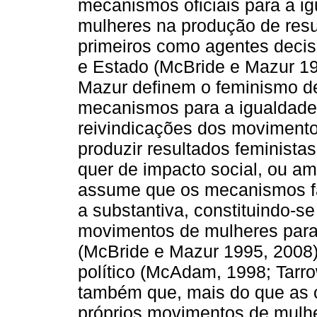
mecanismos oficiais para a i
mulheres na produção de resu
primeiros como agentes decis
e Estado (McBride e Mazur 1
Mazur definem o feminismo d
mecanismos para a igualdade n
reivindicações dos movimento
produzir resultados feminista
quer de impacto social, ou a
assume que os mecanismos fac
a substantiva, constituindo-s
movimentos de mulheres para 
(McBride e Mazur 1995, 2008).
político (McAdam, 1998; Tarr
também que, mais do que as 
próprios movimentos de mulher