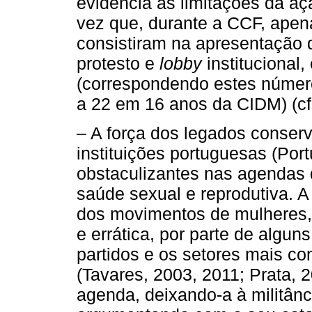
evidência as limitações da a
vez que, durante a CCF, ape
consistiram na apresentação 
protesto e
lobby
institucional
(correspondendo estes númer
a 22 em 16 anos da CIDM) (cf.
– A força dos legados conserv
instituições portuguesas (Por
obstaculizantes nas agendas 
saúde sexual e reprodutiva. A
dos movimentos de mulheres, 
e errática, por parte de algun
partidos e os setores mais c
(Tavares, 2003, 2011; Prata,
agenda, deixando-a à militân