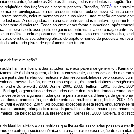
ior concentração entre os 30 e os 39 anos, todas residentes na região Norte
3
nte originárias das frações de classe superiores (Brandão, 2007)
. As entrevi
formantes privilegiadas e a um procedimento em bola de neve. O único crité
 de terem mantido, nalgum momento das suas vidas, uma relação amorosa com 
omo lésbicas. A esmagadora maioria das entrevistadas manteve, igualmente,
 bastante duradouras. Todas as entrevistas foram submetidas, após transcri
ca. Embora não fizesse parte do guião de entrevista, a comparação entre as 
 esta análise surgiu espontaneamente nas narrativas das entrevistadas, te
 características sociodemográficas do objeto empírico da pesquisa, os resu
rindo sobretudo pistas de aprofundamento futuro.
ue define a relação?
ublinham a influência das atitudes face aos papéis de género (cf. Kamano, 
alizadas até à data sugerem, de forma consistente, que os casais do mesmo 
da e justa das tarefas domésticas e das responsabilidades pelo cuidado com 
endendo, nessa divisão, entre outros aspetos, às características e exigência
Diamond e Butterworth, 2009; Dunne, 2000, 2003; Heilborn, 1993; Kurdek, 200
Em Portugal, a generalidade dos estudos neste domínio tem tomado como objet
, a despeito de algumas mudanças, a persistência da diferença de género na d
as dos/as parceiros/as, em detrimento das mulheres (e.g., Inglez, 2007; Nún
04; Wall e Amâncio, 2007). As poucas exceções a esta regra enquadram-se n
idades sociais, reforçando a ideia da prevalência de um maior igualitarismo a
menos, da perceção da sua presença (cf. Meneses, 2000; Moreira, s.d.; Nic
 do ideal igualitário e das práticas que lhe estão associadas possam estar li
rmos de pertença socioeconómica e a uma maior representação de camadas s