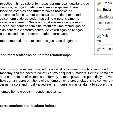
Traduç
relações íntimas são enformadas por um ideal igualitário que
oerótica, reforçado pela homogamia de género dos/as
Enviar 
sidade de estes/as construírem novos modelos de
omoerótica feminina, em particular, tem sido apresentada
Indicadore
de conformidade ao poder masculino e potencialmente
ssente no género. Neste artigo, discute-se de que modo
Links rela
relação homoerótica feminina traduzem uma reprodução do
Compartilh
 do género o elemento central de valorização da relação,
ua capacidade de subverter a ordem dominante.
Mais
ismo; homoerotismo feminino; desigualdade de género.
Mais
Permali
nd representations of intimate relationships
 relationships have been shaped by an egalitarian ideal, which is reinforced, i
omogamy and the need to construct new conjugality models. Female homo-erot
uated as a refusal of women’s conformity to male power and potentially subvers
 how certain representations of the female homo-erotic relationship convey a r
er as its core and most valued element, questioning its ability to subvert the
 female homo-eroticism; gender inequality.
eprésentations des relations intimes