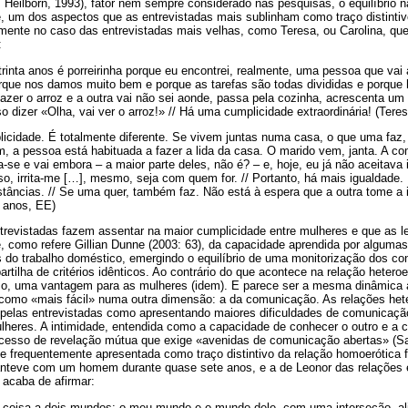
f. Heilborn, 1993), fator nem sempre considerado nas pesquisas, o equilíbrio n
, um dos aspectos que as entrevistadas mais sublinham como traço distintiv
almente no caso das entrevistadas mais velhas, como Teresa, ou Carolina, 
:
trinta anos é porreirinha porque eu encontrei, realmente, uma pessoa que va
orque nos damos muito bem e porque as tarefas são todas divididas e porque
azer o arroz e a outra vai não sei aonde, passa pela cozinha, acrescenta u
 dizer «Olha, vai ver o arroz!» // Há uma cumplicidade extraordinária! (Tere
icidade. É totalmente diferente. Se vivem juntas numa casa, o que uma faz
 a pessoa está habituada a fazer a lida da casa. O marido vem, janta. A co
a-se e vai embora – a maior parte deles, não é? – e, hoje, eu já não aceitava
sso, irrita-me […], mesmo, seja com quem for. // Portanto, há mais igualdade
stâncias. // Se uma quer, também faz. Não está à espera que a outra tome a i
3 anos, EE)
trevistadas fazem assentar na maior cumplicidade entre mulheres e que as lev
e, como refere Gillian Dunne (2003: 63), da capacidade aprendida por alguma
s do trabalho doméstico, emergindo o equilíbrio de uma monitorização dos co
rtilha de critérios idênticos. Ao contrário do que acontece na relação hetero
aso, uma vantagem para as mulheres (idem). E parece ser a mesma dinâmica a
 como «mais fácil» numa outra dimensão: a da comunicação. As relações het
 pelas entrevistadas como apresentando maiores dificuldades de comunicaçã
lheres. A intimidade, entendida como a capacidade de conhecer o outro e a 
cesso de revelação mútua que exige «avenidas de comunicação abertas» (San
 e frequentemente apresentada como traço distintivo da relação homoerótica 
nteve com um homem durante quase sete anos, e a de Leonor das relações 
 acaba de afirmar:
 coisa a dois mundos: o meu mundo e o mundo dele, com uma interseção, al