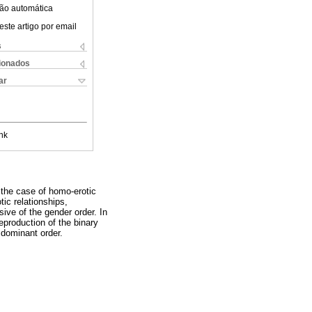
ão automática
este artigo por email
s
cionados
ar
nk
n the case of homo-erotic
ic relationships,
ive of the gender order. In
eproduction of the binary
 dominant order.