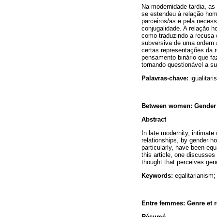
Na modernidade tardia, as 
se estendeu à relação hom
parceiros/as e pela neces
conjugalidade. A relação h
como traduzindo a recusa 
subversiva de uma ordem a
certas representações da 
pensamento binário que faz
tornando questionável a s
Palavras-chave:
igualitar
Between women: Gender a
Abstract
In late modernity, intimate
relationships, by gender h
particularly, have been eq
this article, one discusses
thought that perceives gend
Keywords:
egalitarianism;
Entre femmes: Genre et r
Résumé