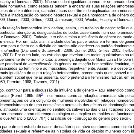
aphy e Donovan, 2001). Não só o ideal igualitário parece ter-se tornado dom
ade normativa, como estes/as tendem a encarar as suas relações amorosas 
eiros de sexo diferente, características que têm sido explicadas pela necess
face à inadequação do modelo heterossexual e pela homogamia de género do
009; Dunne, 2003; Gillies, 2003; Jamieson, 2003; Weeks, Heaphy e Donovan,
da relação homoerótica implicariam, assim, um trabalho de negociação que env
particular atenção às desigualdades de poder, assentando num compromisso 
 e Donovan, 2001). Todavia, isto não elimina a influência do género no modo
u vivida. Por um lado, a similaridade dos/as parceiros/as em termos de gén
uem para o facto de a divisão de tarefas não obedecer ao padrão dominante d
ino/mulher (Diamond e Butterworth, 2009; Dunne, 2003; Gillies, 2003; Heilbo
2001). Por outro lado, os estudos que revelam um maior igualitarismo na rel
entemente de forma implícita, a presença daquilo que Maria Luiza Heilborn (
te paradoxal de
intensificação
do género: na relação homoerótica feminina, 
associados ao feminino e ao masculino, respetivamente. Assim, e a despeito 
ais igualitária do que a relação heteroerótica, parece mais questionável a 
a ordem social que nelas assenta, como pretendia o feminismo radical, em es
89; Ferreira, 1988; Tavares, 2011).
go, contribuir para a discussão da influência do género – aqui entendido com
2
exos» (Perrot, 1995: 39)
– nos modos como as relações amorosas são perceb
epresentações de um conjunto de mulheres envolvidas em relações homoeróti
 desenvolvimento de uma consciência acrescida dos efeitos da dominação ma
, atribuída uma orientação no sentido da subversão das classificações soci
 a ser encarado como diferença ontológica que explica os moldes de funciona
lo que Amâncio (2003: 707) classificou de «corrupção do género pelo sexo».
 parte de um estudo de casos de caráter qualitativo que tomou como objeto 
ntidades sexuais e referem-se às histórias de vida de dezoito mulheres com 