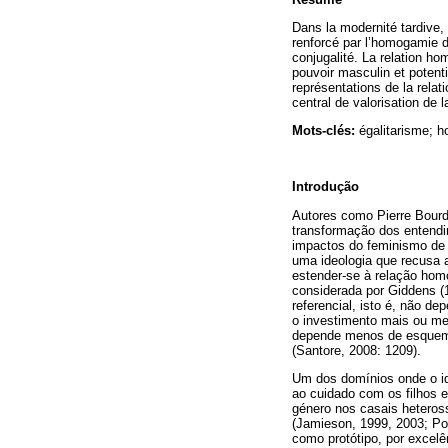
Dans la modernité tardive, l
renforcé par l’homogamie d
conjugalité. La relation ho
pouvoir masculin et potent
représentations de la relat
central de valorisation de 
Mots-clés:
égalitarisme; h
Introdução
Autores como Pierre Bourd
transformação dos entendi
impactos do feminismo de 
uma ideologia que recusa a
estender-se à relação homo
considerada por Giddens (1
referencial, isto é, não d
o investimento mais ou me
depende menos de esquemas
(Santore, 2008: 1209).
Um dos domínios onde o ide
ao cuidado com os filhos e
género nos casais heteross
(Jamieson, 1999, 2003; Po
como protótipo, por excelê