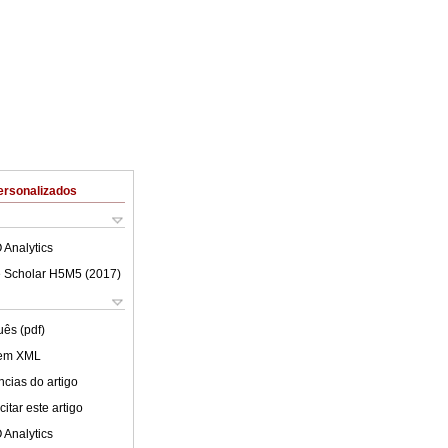
ersonalizados
 Analytics
 Scholar H5M5 (
2017
)
uês (pdf)
 em XML
cias do artigo
itar este artigo
 Analytics