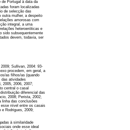
 de Portugal à data da
stadas foram localizadas
rio de selecção das
outra mulher, a despeito
 relações amorosas com
ção integral, a uma
relações heteroeróticas e
ndo sido subsequentemente
ltados devem, todavia, ser
2009; Sullivan, 2004: 93-
sexo procedem, em geral, a
os/as filhos/as (quando
s das atividades
4, 2005, 2006, 2007;
o central o casal
istribuição diferencial das
cio, 2008; Perista, 2002;
a linha das conclusões
 esse nível entre os casais
o e Rodrigues, 2009;
gadas à similaridade
ociais onde esse ideal