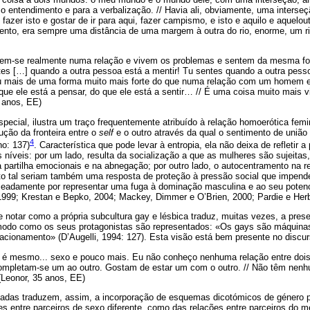
a o entendimento e para a verbalização. // Havia ali, obviamente, uma inters
fazer isto e gostar de ir para aqui, fazer campismo, e isto e aquilo e aquelou
ento, era sempre uma distância de uma margem à outra do rio, enorme, um ri
em-se realmente numa relação e vivem os problemas e sentem da mesma fo
ntes […] quando a outra pessoa está a mentir! Tu sentes quando a outra pesso
ou mais de uma forma muito mais forte do que numa relação com um homem 
que ele está a pensar, do que ele está a sentir… // É uma coisa muito mais v
5 anos, EE)
pecial, ilustra um traço frequentemente atribuído à relação homoerótica femi
lução da fronteira entre o
self
e o outro através da qual o sentimento de união
4
o: 137)
. Característica que pode levar à entropia, ela não deixa de refletir 
 níveis: por um lado, resulta da socialização a que as mulheres são sujeitas
a partilha emocionais e na abnegação; por outro lado, o autocentramento na 
nto tal seriam também uma resposta de proteção à pressão social que impend
eadamente por representar uma fuga à dominação masculina e ao seu potenci
 1999; Krestan e Bepko, 2004; Mackey, Dimmer e O’Brien, 2000; Pardie e Herb
e notar como a própria subcultura gay e lésbica traduz, muitas vezes, a pres
 modo como os seus protagonistas são representados: «Os gays são máquina
lacionamento» (D’Augelli, 1994: 127). Esta visão está bem presente no discu
 é mesmo... sexo e pouco mais. Eu não conheço nenhuma relação entre doi
Completam-se um ao outro. Gostam de estar um com o outro. // Não têm nenhu
Leonor, 35 anos, EE)
tadas traduzem, assim, a incorporação de esquemas dicotómicos de género 
es entre parceiros de sexo diferente, como das relações entre parceiros do 