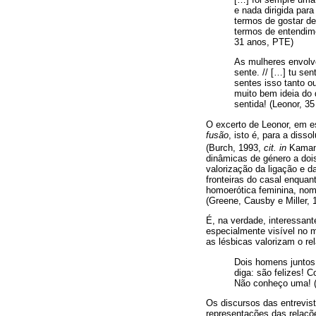
e nada dirigida par
termos de gostar de 
termos de entendim
31 anos, PTE)
As mulheres envolv
sente. // […] tu se
sentes isso tanto 
muito bem ideia do 
sentida! (Leonor, 3
O excerto de Leonor, em es
fusão
, isto é, para a disso
(Burch, 1993,
cit. in
Kaman
dinâmicas de género a dois
valorização da ligação e d
fronteiras do casal enqua
homoerótica feminina, nom
(Greene, Causby e Miller,
É, na verdade, interessant
especialmente visível no
as lésbicas valorizam o re
Dois homens juntos
diga: são felizes! 
Não conheço uma! (
Os discursos das entrevis
representações das relaçõ