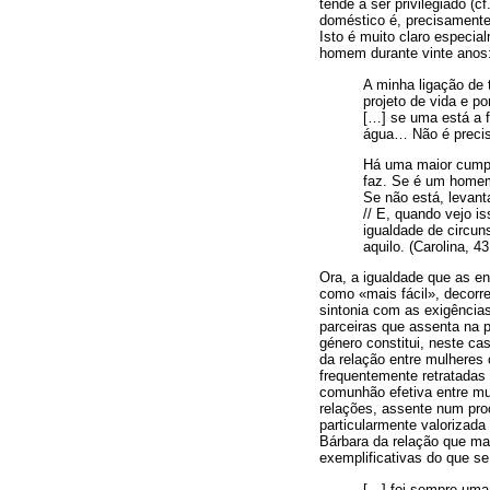
tende a ser privilegiado (c
doméstico é, precisamente
Isto é muito claro especi
homem durante vinte anos
A minha ligação de 
projeto de vida e p
[…] se uma está a f
água… Não é preciso
Há uma maior cumpl
faz. Se é um homem,
Se não está, levant
// E, quando vejo i
igualdade de circun
aquilo. (Carolina, 4
Ora, a igualdade que as en
como «mais fácil», decorr
sintonia com as exigência
parceiras que assenta na pa
género constitui, neste c
da relação entre mulheres
frequentemente retratadas
comunhão efetiva entre mu
relações, assente num pro
particularmente valorizada
Bárbara da relação que ma
exemplificativas do que se
[…] foi sempre uma