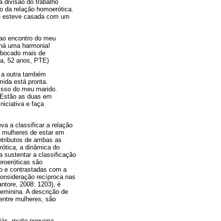
a divisão do trabalho
o da relação homoerótica.
que esteve casada com um
i ao encontro do meu
 há uma harmonia!
m bocado mais de
sa, 52 anos, PTE)
, a outra também
mida está pronta.
 isso do meu marido.
. Estão as duas em
niciativa e faça
a a classificar a relação
s mulheres de estar em
ntributos de ambas as
erótica, a dinâmica do
 sustentar a classificação
eroeróticas são
o e contrastadas com a
consideração recíproca nas
tore, 2008: 1203), é
feminina. A descrição de
entre mulheres, são
iás, muito pequena