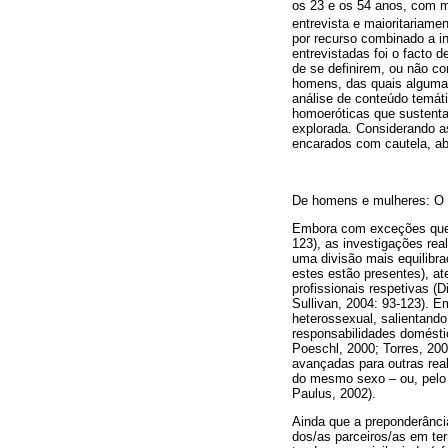
os 23 e os 54 anos, com ma
entrevista e maioritariame
por recurso combinado a in
entrevistadas foi o facto
de se definirem, ou não c
homens, das quais algumas
análise de conteúdo temáti
homoeróticas que sustenta
explorada. Considerando as
encarados com cautela, ab
De homens e mulheres: O q
Embora com exceções que s
123), as investigações re
uma divisão mais equilibra
estes estão presentes), at
profissionais respetivas (
Sullivan, 2004: 93-123). 
heterossexual, salientando
responsabilidades doméstic
Poeschl, 2000; Torres, 20
avançadas para outras real
do mesmo sexo – ou, pelo 
Paulus, 2002).
Ainda que a preponderância
dos/as parceiros/as em te