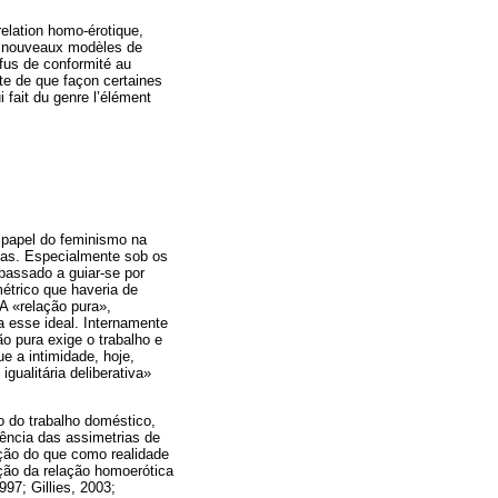
 relation homo-érotique,
es nouveaux modèles de
efus de conformité au
ute de que façon certaines
 fait du genre l’élément
 papel do feminismo na
das. Especialmente sob os
assado a guiar-se por
métrico que haveria de
A «relação pura»,
a esse ideal. Internamente
o pura exige o trabalho e
e a intimidade, hoje,
ualitária deliberativa»
o do trabalho doméstico,
tência das assimetrias de
ição do que como realidade
ção da relação homoerótica
97; Gillies, 2003;