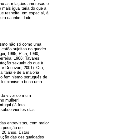
omo as relações amorosas e
mais igualitária do que a
ue respeita, em especial, à
ura da intimidade.
anismo não só como uma
estão sujeitas no quadro
ger, 1995; Rich, 1980;
erreira, 1988; Tavares,
ntação sexual» do que à
 e Donovan, 2001). Ora,
litária e de a maioria
no feminismo português de
 lesbianismo tinha uma
z de viver com um
mo mulher!
tugal (lá fora
 subservientes elas
 das entrevistas, com maior
a posição de
s 20 anos. Estas
edução das desigualdades