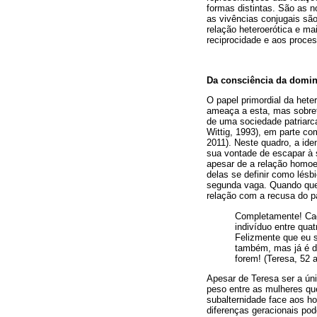
formas distintas. São as 
as vivências conjugais sã
relação heteroerótica e ma
reciprocidade e aos proce
Da consciência da domin
O papel primordial da het
ameaça a esta, mas sobre
de uma sociedade patriarca
Wittig, 1993), em parte co
2011). Neste quadro, a id
sua vontade de escapar à 
apesar de a relação homoer
delas se definir como lés
segunda vaga. Quando ques
relação com a recusa do pa
Completamente! Cada
indivíduo entre qua
Felizmente que eu s
também, mas já é di
forem! (Teresa, 52 
Apesar de Teresa ser a úni
peso entre as mulheres qu
subalternidade face aos h
diferenças geracionais po