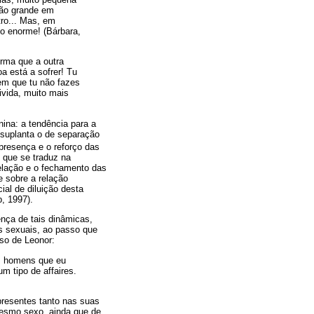
eção grande em
tro... Mas, em
o enorme! (Bárbara,
rma que a outra
a está a sofrer! Tu
em que tu não fazes
ivida, muito mais
nina: a tendência para a
 suplanta o de separação
a presença e o reforço das
, que se traduz na
relação e o fechamento das
e sobre a relação
al de diluição desta
, 1997).
ença de tais dinâmicas,
s sexuais, ao passo que
rso de Leonor:
s homens que eu
m tipo de affaires.
presentes tanto nas suas
mesmo sexo, ainda que de