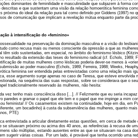
noções dominantes de feminilidade e masculinidade que subjazem à forma c
o descritas e que sustentam uma visão da relação homoerótica feminina como 
is próxima do ideal da relação pura tal como definido por Giddens (1997) no q
ssos de comunicação que implicam a revelação mútua enquanto parte da proc
ação à intensificação do «feminino»
erossexualidade na preservação da dominação masculina e a visão do lesbi
tudo como recusa mais ou menos consciente da opressão a que as mulheres 
l têm sido sustentadas, em especial, no âmbito do feminismo lésbico (Kitzin
mo resultado da extensão das teses do feminismo radical (cf. Echols, 1989; F
entificação de muitas mulheres como lésbicas poderia dever-se menos à «orie
submissão ao poder masculino (Echols, 1989; Ferreira, 1988; Weeks, Heaphy
ótica feminina ser entendida pelas entrevistadas como uma relação mais igua
bica, esse argumento surge apenas no caso de Teresa, que esteve envolvida 
tionada, na sequência das suas respostas, sobre se considerava que o seu
pel tradicionalmente reservado às mulheres, não hesita:
 vez tenho mais consciência disso [...]. // Felizmente que eu seria incapa
tro paredes e gramar o papel que ele tem e o papel que me impinge a mim co
ou feminista! // Os casamentos existem na continuidade, hoje em dia, em Por
ferente, um bocadinho) à custa da subserviência das mulheres, quanto mais
anos, PTE)
ca entrevistada a articular diretamente estas questões, em cerca de metade
e se situavam próximo ou acima dos 40 anos, as referências à recusa de um
omens são múltiplas, estando ausentes entre as que se situavam na casa do
dem sugerir várias coisas. Por um lado, é provável que tenha ocorrido uma r