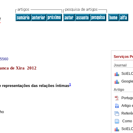
Serviços P
-5560
Journal
ranca de Xira 2012
SciELO
Google
1
 representações das relações íntimas
Artigo
Portug
Artigo
nho
Referên
Como c
SciELO