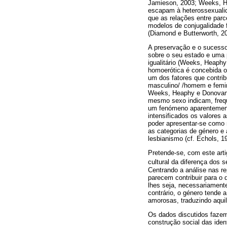
Jamieson, 2003; Weeks, He
escapam à heterossexualid
que as relações entre parc
modelos de conjugalidade 
(Diamond e Butterworth, 2
A preservação e o sucesso 
sobre o seu estado e uma 
igualitário (Weeks, Heaphy
homoerótica é concebida o
um dos fatores que contrib
masculino/ /homem e femin
Weeks, Heaphy e Donovan, 
mesmo sexo indicam, frequ
um fenómeno aparentemen
intensificados os valores 
poder apresentar-se como m
as categorias de género e 
lesbianismo (cf. Echols, 19
Pretende-se, com este arti
cultural da diferença dos s
Centrando a análise nas r
parecem contribuir para o
lhes seja, necessariamente
contrário, o género tende
amorosas, traduzindo aqui
Os dados discutidos fazem
construção social das ide