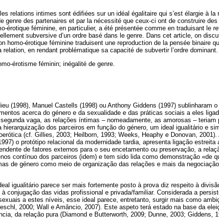
es relations intimes sont édifiées sur un idéal égalitaire qui s’est élargie à la
e genre des partenaires et par la nécessité que ceux-ci ont de construire d
mo-érotique féminine, en particulier, a été présentée comme en traduisant le r
iellement subversive d’un ordre basé dans le genre. Dans cet article, on disc
ion homo-érotique féminine traduisent une reproduction de la pensée binaire qui
la relation, en rendant problématique sa capacité de subvertir l’ordre dominant.
omo-érotisme féminin; inégalité de genre.
ieu (1998), Manuel Castells (1998) ou Anthony Giddens (1997) sublinharam o
mentos acerca do género e da sexualidade e das práticas sociais a eles liga
segunda vaga, as relações íntimas – nomeadamente, as amorosas – teriam p
 hierarquização dos parceiros em função do género, um ideal igualitário e si
erótica (cf. Gillies, 2003; Heilborn, 1993; Weeks, Heaphy e Donovan, 2001). 
997) o protótipo relacional da modernidade tardia, apresenta ligação estreita 
ependente de fatores externos para o seu encetamento ou preservação, a relaçã
nos contínuo dos parceiros (idem) e tem sido lida como demonstração «de qu
 de género como meio de organização das relações e mais da negociação ig
al igualitário parece ser mais fortemente posto à prova diz respeito à divisã
 à conjugação das vidas profissional e privada/familiar. Considerada a persis
exuais a estes níveis, esse ideal parece, entretanto, surgir mais como amb
eschl, 2000; Wall e Amâncio, 2007). Este aspeto terá estado na base da elei
ncia, da relação pura (Diamond e Butterworth, 2009; Dunne, 2003; Giddens, 19