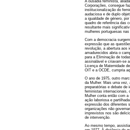
A ousadia feminista, aliad
Corporações, consegue faz
institucionalização do fe
audaciosa e de duplo obje
a igualdade de género, po
quadro de referência das c
resultante mais significati
mulheres portuguesas nas 
Com a democracia surgem a
expressão que as questões
revolução, a abertura aos 
amadurecidos abria o camp
para a Eliminação de todas
assinalável e criavam-se a
Licença de Maternidade de
OIT e a OCDE, cumpria aqu
O ano de 1975, outro marco
da Mulher. Mais uma vez, 
preparatórias e debate de 
feministas internacionais,
Mulher conta então com a 
ação laboriosa e partilhad
expressão dos diferentes s
organizações não governam
imprevistos nos são delici
de intervenção.
Ao mesmo tempo, assistia-
em 1977. À distância de q