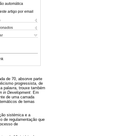
ão automática
este artigo por email
s
cionados
ar
nk
ada de 70, absorve parte
olicismo progressista, de
ma palavra, trouxe também
 in Development
. Em
ente de uma camada
istemáticos de temas
ção sistémica e a
sso de regulamentação que
rocesso de