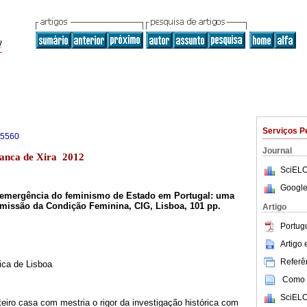
Serviços P
-5560
Journal
ranca de Xira 2012
SciELO
Google
A emergência do feminismo de Estado em Portugal: uma
omissão da Condição Feminina, CIG, Lisboa, 101 pp.
Artigo
Portug
Artigo
Referên
ica de Lisboa
Como c
SciELO
eiro casa com mestria o rigor da investigação histórica com