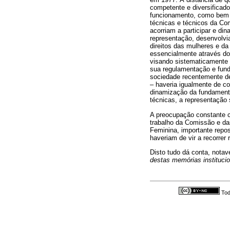
competente e diversificado
funcionamento, como bem n
técnicas e técnicos da Co
acorriam a participar e di
representação, desenvolvi
direitos das mulheres e d
essencialmente através d
visando sistematicamente 
sua regulamentação e fund
sociedade recentemente de
– haveria igualmente de c
dinamização da fundamenta
técnicas, a representação 
A preocupação constante c
trabalho da Comissão e da
Feminina, importante repos
haveriam de vir a recorrer
Disto tudo dá conta, nota
destas memórias institucio
Tod