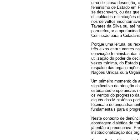
uma deliciosa descrição, 
feminismo de Estado em Po
se descrevem, ou das que 
dificuldades e limitações 
nós de vultos incontornáv
Tavares da Silva ou, até h
para reforçar a oportunida
Comissão para a Cidadania
Porque uma leitura, ou re
três eixos estruturantes n
convicção feministas das e
utilização do poder de dec
vezes mínima, do Estado p
respaldo das organizações 
Nações Unidas ou a Organi
Um primeiro momento de art
significativa da atenção da
estudantes e operário/as n
os ventos do progresso d
alguns dos Ministérios p
técnica e de enquadramento
fundamentais para o progre
Neste contexto de denúncia
abordagem dialética do tr
já então a preocupava. Pre
institucionalização dos or