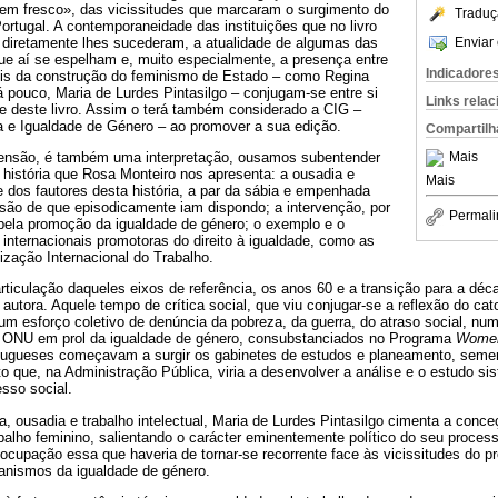
«em fresco», das vicissitudes que marcaram o surgimento do
Traduç
rtugal. A contemporaneidade das instituições que no livro
Enviar 
diretamente lhes sucederam, a atualidade de algumas das
que aí se espelham e, muito especialmente, a presença entre
Indicadore
eis da construção do feminismo de Estado – como Regina
á pouco, Maria de Lurdes Pintasilgo – conjugam-se entre si
Links rela
de deste livro. Assim o terá também considerado a CIG –
 e Igualdade de Género – ao promover a sua edição.
Compartilh
censão, é também uma interpretação, ousamos subentender
Mais
a história que Rosa Monteiro nos apresenta: a ousadia e
Mais
 dos fautores desta história, a par da sábia e empenhada
isão de que episodicamente iam dispondo; a intervenção, por
Permali
ela promoção da igualdade de género; o exemplo e o
internacionais promotoras do direito à igualdade, como as
zação Internacional do Trabalho.
iculação daqueles eixos de referência, os anos 60 e a transição para a déc
 autora. Aquele tempo de crítica social, que viu conjugar-se a reflexão do cat
um esforço coletivo de denúncia da pobreza, da guerra, do atraso social, nu
a ONU em prol da igualdade de género, consubstanciados no Programa
Women
ortugueses começavam a surgir os gabinetes de estudos e planeamento, sem
 que, na Administração Pública, viria a desenvolver a análise e o estudo s
sso social.
, ousadia e trabalho intelectual, Maria de Lurdes Pintasilgo cimenta a conce
abalho feminino, salientando o carácter eminentemente político do seu proce
ocupação essa que haveria de tornar-se recorrente face às vicissitudes do p
ganismos da igualdade de género.