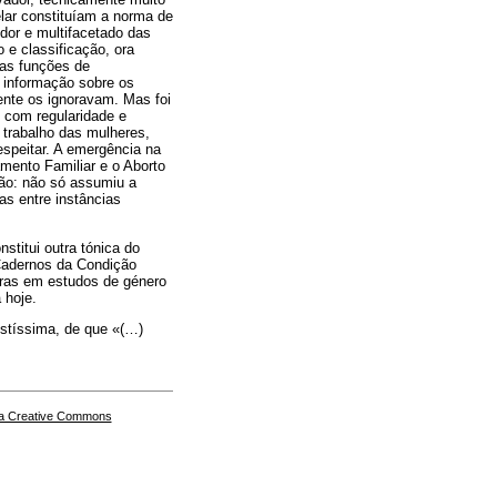
elar constituíam a norma de
dor e multifacetado das
e classificação, ora
das funções de
a informação sobre os
ente os ignoravam. Mas foi
 com regularidade e
trabalho das mulheres,
espeitar. A emergência na
ento Familiar e o Aborto
são: não só assumiu a
as entre instâncias
titui outra tónica do
 Cadernos da Condição
doras em estudos de género
 hoje.
ustíssima, de que «(…)
a Creative Commons