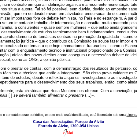
, num contexto em que a indefinição orgânica e a recorrente reorientação tut
os situa a autora. Tal só foi possível, sem dúvida, devido ao empenho sabe
missão, que ora se desdobravam em atividades precursoras de documentação 
namizar importantes fora de debate feminista, no País e no estrangeiro. A par 
a-se um importante trabalho de intermediação e consulta, muito marcado pel
a família, a consulentes – quase sempre mulheres – que então ainda grandem
o desenvolvimento de estudos tecnicamente bem fundamentados, conduzidos
o aprofundamento de temáticas centrais na promoção da igualdade – como o 
amentação jurídica – que o contributo da Comissão se soube fazer impor e r
mocratizada de temas a que hoje chamaríamos fraturantes – como o Planeam
ontar com o enquadramento técnico e institucional proporcionado pela Comis
ção jurídica dos novos direitos como assegurou o necessário debate de idei
social, como as ONG, a opinião pública.
om o prestar de contas, com a demonstração dos resultados do percurso, cons
s técnicas e técnicos que então a integravam. São disso prova evidente os
itório de estudos, debate e reflexão a que os investigadores e as investiga
 repetidamente para o desenvolvimento dos seus trabalhos, então, como ainda
velmente, esta «história» que Rosa Monteiro nos oferece. Com a convicção, j
nais
[ ]
se deverá também alimentar o presente
(…)».
o o conteúdo deste periódico, exceto onde está identificado, está licenciado sob uma
Licenç
Casa das Associações, Parque do Alvito
Estrada do Alvito, 1300-054 Lisboa