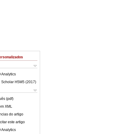
ersonalizados
 Analytics
 Scholar H5M5 (
2017
)
uês (pdf)
 em XML
cias do artigo
itar este artigo
 Analytics