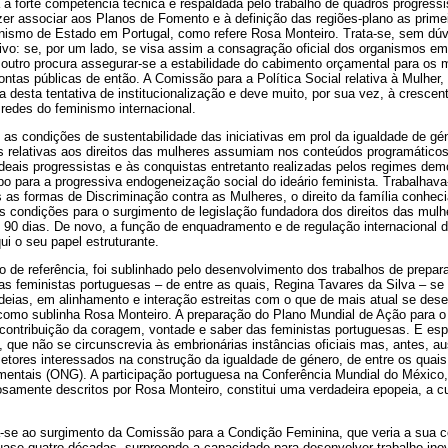
a à forte competência técnica e respaldada pelo trabalho de quadros progressi
er associar aos Planos de Fomento e à definição das regiões-plano as primei
minismo de Estado em Portugal, como refere Rosa Monteiro. Trata-se, sem dúv
tivo: se, por um lado, se visa assim a consagração oficial dos organismos e
r outro procura assegurar-se a estabilidade do cabimento orçamental para o
ontas públicas de então. A Comissão para a Política Social relativa à Mulher, 
va desta tentativa de institucionalização e deve muito, por sua vez, à crescen
redes do feminismo internacional.
s condições de sustentabilidade das iniciativas em prol da igualdade de gé
 relativas aos direitos das mulheres assumiam nos conteúdos programático
ideais progressistas e às conquistas entretanto realizadas pelos regimes de
o para a progressiva endogeneização social do ideário feminista. Trabalhav
 as formas de Discriminação contra as Mulheres, o direito da família conhec
s condições para o surgimento de legislação fundadora dos direitos das mulh
 90 dias. De novo, a função de enquadramento e de regulação internacional
i o seu papel estruturante.
 de referência, foi sublinhado pelo desenvolvimento dos trabalhos de prepar
as feministas portuguesas – de entre as quais, Regina Tavares da Silva – 
ideias, em alinhamento e interação estreitas com o que de mais atual se des
 como sublinha Rosa Monteiro. A preparação do Plano Mundial de Ação para o
contribuição da coragem, vontade e saber das feministas portuguesas. E esp
a, que não se circunscrevia às embrionárias instâncias oficiais mas, antes, a
etores interessados na construção da igualdade de género, de entre os quais
entais (ONG). A participação portuguesa na Conferência Mundial do México, 
osamente descritos por Rosa Monteiro, constitui uma verdadeira epopeia, a c
se ao surgimento da Comissão para a Condição Feminina, que veria a sua co
uase quatro décadas, surpreende a capacidade para desenvolver trabalho ino