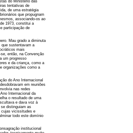
stas do Ministério das
ras tentativas de
ida, de uma estratégia
mbrionários que propugnam
s mesmos, associando-os ao
de 1973, constitui a
te participação de
nero. Mau grado a diminuta
s que sustentavam a
mocráticos mais
a-se, então, na Convenção
ia um progresso
eres e da criança, como a
 de organizações como a
ação do Ano Internacional
se desdobravam em reuniões
envolvia nas redes
 Ano Internacional da
elha o resultado de uma
uscultava e dava voz à
 se distinguiam as
cujas vicissitudes e
ulminar todo este domínio
nsagração institucional
vador, tecnicamente muito