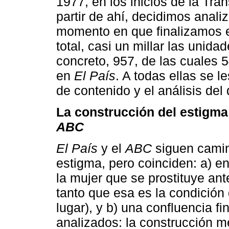
1977, en los inicios de la Tra
partir de ahí, decidimos anali
momento en que finalizamos e
total, casi un millar las unid
concreto, 957, de las cuales 
en
El País
. A todas ellas se l
de contenido y el análisis del 
La construcción del estigma
ABC
El País
y el
ABC
siguen camino
estigma, pero coinciden: a) en
la mujer que se prostituye ant
tanto que esa es la condición
lugar), y b) una confluencia f
analizados: la construcción m