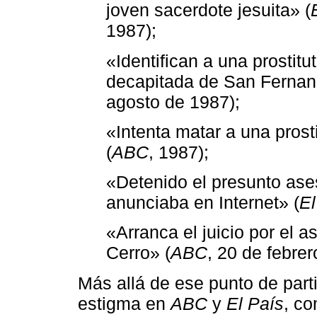
joven sacerdote jesuita» (
1987);
«Identifican a una prostit
decapitada de San Fernan
agosto de 1987);
«Intenta matar a una prost
(
ABC
, 1987);
«Detenido el presunto ase
anunciaba en Internet» (
El
«Arranca el juicio por el a
Cerro» (
ABC
, 20 de febrer
Más allá de ese punto de part
estigma en
ABC
y
El País
, co