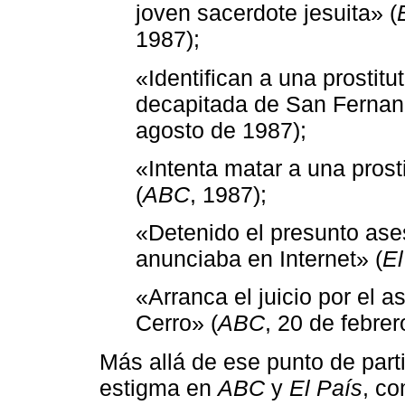
joven sacerdote jesuita» (
1987);
«Identifican a una prostit
decapitada de San Fernan
agosto de 1987);
«Intenta matar a una prost
(
ABC
, 1987);
«Detenido el presunto ase
anunciaba en Internet» (
El
«Arranca el juicio por el a
Cerro» (
ABC
, 20 de febrer
Más allá de ese punto de part
estigma en
ABC
y
El País
, co