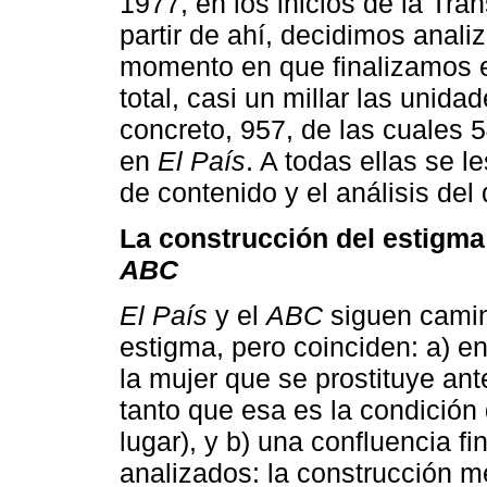
1977, en los inicios de la Tra
partir de ahí, decidimos anali
momento en que finalizamos e
total, casi un millar las unid
concreto, 957, de las cuales 
en
El País
. A todas ellas se l
de contenido y el análisis del 
La construcción del estigma
ABC
El País
y el
ABC
siguen camino
estigma, pero coinciden: a) en
la mujer que se prostituye ant
tanto que esa es la condición
lugar), y b) una confluencia f
analizados: la construcción m