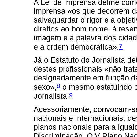
A Lei de Imprensa define como
imprensa «os que decorrem da 
salvaguardar o rigor e a objet
direitos ao bom nome, à reser
imagem e à palavra dos cidad
7
e a ordem democrática».
Já o Estatuto do Jornalista 
destes profissionais «não tra
designadamente em função da c
8
sexo»,
o mesmo estatuindo o
9
Jornalista.
Acessoriamente, convocam‑se
nacionais e internacionais, d
planos nacionais para a Igua
Discriminação. O V Plano Nac