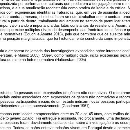
reproduzida por performances culturais que produzem a conjugação entre o mo
iona, e a sua atualização reconstruída como prática da ironia e da crítica. 
ios com experiências identitárias fraturadas, que, em vez de assimilar a ide
voltar contra a mesma, desidentificam-se num «trabalhar com e contra», uma 
tural a partir de dentro, trabalhando arduamente no sentido de promulgar alt
mpo, valorizando a importância das lutas constantes da resistência. Assim, 
co que exibe múltiplos níveis de desempenho das fronteiras identitárias e 
 normativas (Eguchi e Asante 2016), pelo que permitem que os sujeitos minor
r uma posição marginalizada, que foi historicamente construída como impensá
da a embarcar na jornada das investigações expandidas sobre interseccional
berstam, e Muñoz 2005).
Queer
, como multiplicidade, inclui existências sexua
 fora do sistema heteronormativo (Halberstam 2005).
 estudo são pessoas com expressões de género não normativas. O recrutame
sociais
online
associados com expressões de género não normativas e recor
 pessoas participantes iniciais de um estudo indicam novas pessoas participa
rticipantes e assim sucessivamente (Goodman 1961).
pessoas com idades compreendidas entre os 20 e os 45 anos, com estilos de
nceito
género binário
. Foi entregue e assinada, reciprocamente, uma declara
 as pessoas foram devidamente esclarecidas sobre a investigação e os seus
 mesma. Todos/ as as/os entrevistados/as vivem em Portugal desde a primeira