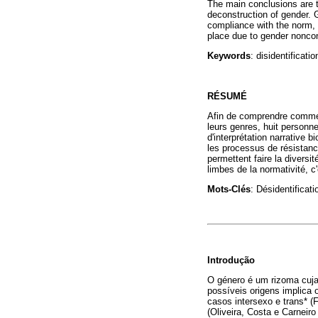
The main conclusions are t
deconstruction of gender. G
compliance with the norm, w
place due to gender noncon
Keywords
: disidentificati
RÉSUMÉ
Afin de comprendre commen
leurs genres, huit personn
d'interprétation narrative 
les processus de résistanc
permettent faire la diversi
limbes de la normativité, c'
Mots-Clés
: Désidentificati
Introdução
O género é um rizoma cuja
possíveis origens implica
casos intersexo e trans* (
(Oliveira, Costa e Carnei