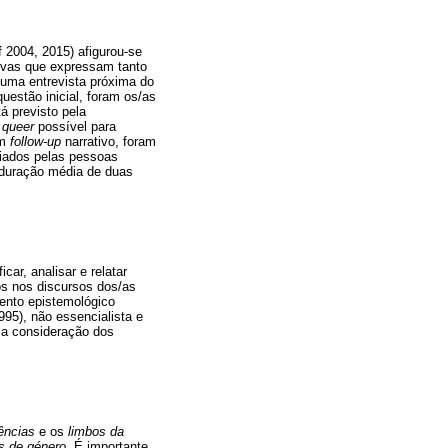
f 2004, 2015) afigurou-se
tivas que expressam tanto
É uma entrevista próxima do
uestão inicial, foram os/as
á previsto pela
s
queer
possível para
um
follow-up
narrativo, foram
iados pelas pessoas
a duração média de duas
car, analisar e relatar
os nos discursos dos/as
mento epistemológico
995), não essencialista e
ela consideração dos
tências
e os
limbos da
s de género
. É importante