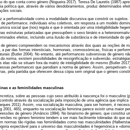
 do que conta como género (Nogueira 2017). Teresa De Lauretis (1987) ap
a política que, através de vários desdobramentos, produz determinados efei
ções sociais.
duz a performatividade como a modalidade discursiva que constrói os sujeitos.
s de
performance
, individuais e/ou coletivos, em resposta a um modelo domin
ursiva social que (nos) regula e que é orientada por uma inteligibilidade heg
as estruturas polarizadas que pressupõem o sexo binário e a heteronormativ
rminados efeitos, incluindo uma ilusão de substância e de interioridade do gé
 de género compreendem os mecanismos através dos quais as noções de ma
, a par das formas intersticiais, hormonais, cromossómicas, físicas e perfo
turais (Butler 2004). No entanto, até performances subversivas de género nã
a da norma
, existem possibilidades de ressignificação e subversão, estratégia
 elas não se situam fora da matriz de inteligibilidade do mesmo (Butler 2017)
dessas
performances
que parodiam a norma de género. Assim, perspetivam- 
as, pela paródia que oferecem dessa cópia sem original que o género constit
inas e as feminilidades masculinas
cretiza, sobre as pessoas cujo sexo atribuído à nascença foi o masculino (
controlo através da socialização pela imposição de uma agência que implica
arques 2011). Assim, «na socialização masculina, para ser homem, é necessá
 2001, 465), enquanto na socialização feminina parece existir uma maior per
essões de género (Amâncio 1994). No binarismo de género, que constitui u
ersões no género feminino tendem a ser mais facilmente toleradas do que a
rem normas tão rígidas nas feminilidades como nas masculinidades (Halbersta
tegoria expectável para o universo das masculinidades é hegemónica e «domi