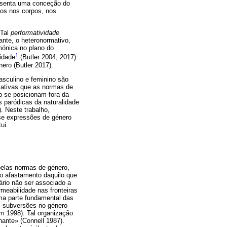
resenta uma conceção do
tos nos corpos, nos
 Tal
performatividade
ante, o heteronormativo,
emónica no plano do
1
idade
(Butler 2004, 2017).
nero (Butler 2017).
sculino e feminino são
rmativas que as normas de
o se posicionam fora da
s paródicas da naturalidade
. Neste trabalho,
se expressões de género
ui.
pelas normas de género,
 o afastamento daquilo que
rio não ser associado a
meabilidade nas fronteiras
ma parte fundamental das
s subversões no género
m 1998). Tal organização
nante» (Connell 1987).