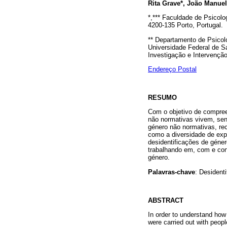
Rita Grave*, João Manuel
*,*** Faculdade de Psicol
4200-135 Porto, Portugal.
** Departamento de Psicol
Universidade Federal de Sa
Investigação e Intervenção
Endereço Postal
RESUMO
Com o objetivo de compre
não normativas vivem, sen
género não normativas, rec
como a diversidade de exp
desidentificações de géne
trabalhando em, com e cont
género.
Palavras-chave
: Desident
ABSTRACT
In order to understand how
were carried out with peop