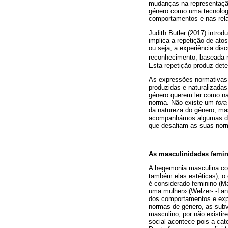
mudanças na representação
género como uma tecnologi
comportamentos e nas rela
Judith Butler (2017) intro
implica a repetição de ato
ou seja, a experiência disc
reconhecimento, baseada n
Esta repetição produz dete
As expressões normativas
produzidas e naturalizadas
género querem ler como na
norma. Não existe um
for
da natureza do género, mas
acompanhámos algumas 
que desafiam as suas norm
As masculinidades femin
A hegemonia masculina con
também elas estéticas), o 
é considerado feminino (M
uma mulher» (Welzer- -Lang
dos comportamentos e expr
normas de género, as subv
masculino, por não existi
social acontece pois a ca