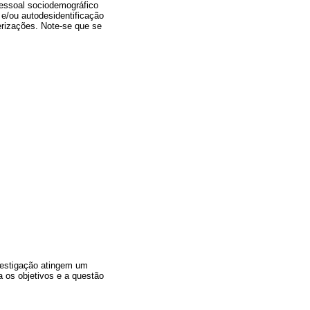
pessoal sociodemográfico
 e/ou autodesidentificação
erizações. Note-se que se
vestigação atingem um
a os objetivos e a questão