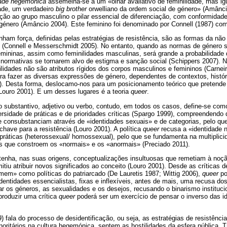
dade hegemónica
assemelha-se a um «olhar avaliativo de feminilidade, mas ig
ade, um verdadeiro
big brother
orwelliano da ordem social de género» (Amânci
ação ao grupo masculino o pilar essencial de diferenciação, com conformidade
énero (Amâncio 2004). Este feminino foi denominado por Connell (1987) c
ham força, definidas pelas estratégias de resistência, são as formas da nã
(Connell e Messerschmidt 2005). No entanto, quando as normas de género sã
emininas, assim como feminilidades masculinas, será grande a probabilidad
normativas se tornarem alvo de estigma e sanção social (Schippers 2007). N
lidades não são atributos rígidos dos corpos masculinos e femininos (Carnei
ara fazer as diversas expressões de género, dependentes de contextos, históri
. Desta forma, deslocamo-nos para um posicionamento teórico que pretende
Louro 2001). E um desses lugares é a teoria
queer
.
substantivo, adjetivo ou verbo, contudo, em todos os casos, define-se como
rsidade de práticas e de prioridades críticas (Spargo 1999), compreendendo 
e consubstanciam através de «identidades sexuais» e de categorias, pelo que
 chave para a resistência (Louro 2001). A política
queer
recusa a «identidade 
s práticas (heterossexual/ homossexual), pelo que se fundamenta na multiplic
s que constroem os «normais» e os «anormais» (Preciado 2011).
enha, nas suas origens, conceptualizações insultuosas que remetiam à noçã
itiu atribuir novos significados ao conceito (Louro 2001). Desde as críticas 
mem» como políticas do patriarcado (De Lauretis 1987; Wittig 2006),
queer
po
 identidades essencialistas, fixas e inflexíveis, antes de mais, uma recusa do
 os géneros, as sexualidades e os desejos, recusando o binarismo instituci
roduzir uma crítica
queer
poderá ser um exercício de pensar o inverso das id
fala do processo de desidentificação, ou seja, as estratégias de resistênci
noritários na cultura hegemónica, sentem as hostilidades da esfera pública. 