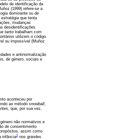
delo de identificação da
Muñoz (1999) refere-se a
ologia dominante ou de
estratégia que tenta
erações, mudanças
as desidentificações
que tanto trabalham com
itários utilizem o código
vel ou impossível (Muñoz
idades e antinormalização
is, de género, sociais e
nto aconteceu por
rendo ao método
snowball
,
ntes, que, por sua vez,
 género não normativos e
ção de consentimento
 propósitos, assim como
2
 infância
nos grandes