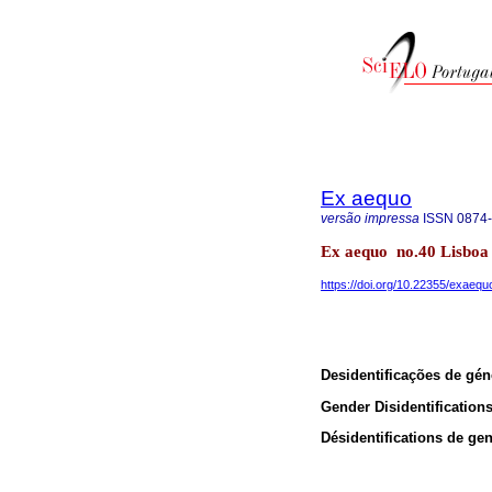
Ex aequo
versão impressa
ISSN
0874
Ex aequo no.40 Lisboa 
https://doi.org/10.22355/exaequ
Desidentificações de gé
Gender Disidentification
Désidentifications de ge