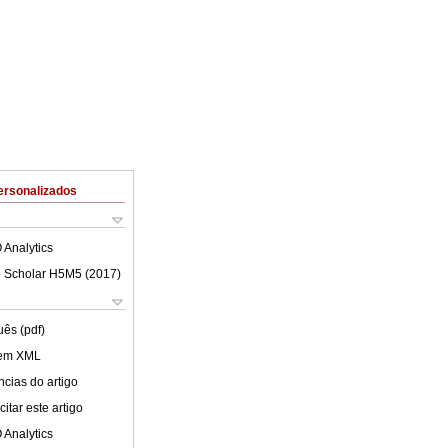
ersonalizados
 Analytics
 Scholar H5M5 (
2017
)
uês (pdf)
 em XML
cias do artigo
itar este artigo
 Analytics