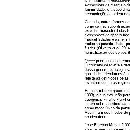
Desta forma, a
masculini
expressões da masculinid
feminilidade, é a subordin
acomodação da ordem de g
Contudo, outras formas gan
como da não subordinação 
exibidas masculinidades f
expressões de género não 
masculinidades e as femini
múltiplas possibilidades p
fluidez (Oliveira
et al.
2014)
normalização dos corpos (
Queer
pode funcionar como 
O conceito descreve a dive
desse género-tecnologia s
qualidades identitárias é a
rejeita as definições pela
levantam contra os regime
Embora o termo
queer
cont
1993), a sua evolução perm
categorias «mulher» e «ho
leitura sobre a crítica das
como modo único de pensar
Assim, um dos modos de p
ao identitário.
José Esteban Muñoz (1999) 
sujeitos que, por serem mi