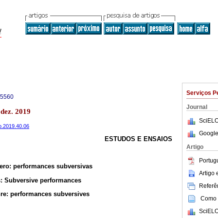
Serviços P
-5560
Journal
dez. 2019
SciELO
o.2019.40.06
Google
ESTUDOS E ENSAIOS
Artigo
Portug
nero: performances subversivas
Artigo
s: Subversive performances
Referên
nre: performances subversives
Como c
SciELO