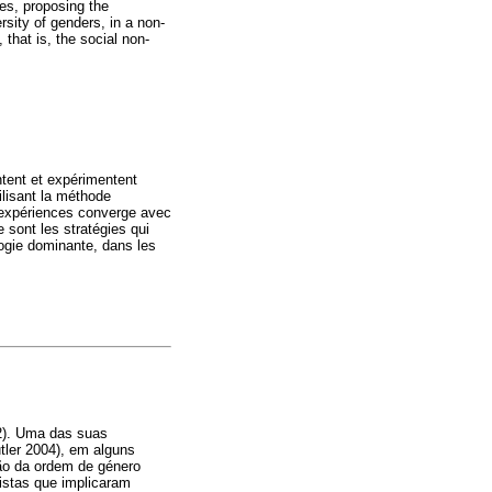
es, proposing the
rsity of genders, in a non-
 that is, the social non-
tent et expérimentent
ilisant la méthode
es expériences converge avec
 sont les stratégies qui
ologie dominante, dans les
12). Uma das suas
tler 2004), em alguns
ção da ordem de género
istas que implicaram