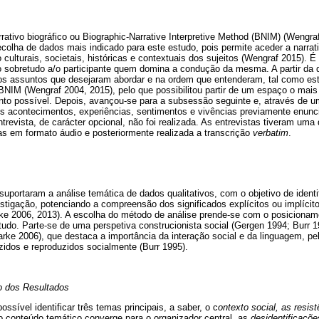
rrativo biográfico ou Biographic-Narrative Interpretive Method (BNIM) (Wengra
colha de dados mais indicado para este estudo, pois permite aceder a narra
 culturais, societais, históricas e contextuais dos sujeitos (Wengraf 2015). 
o sobretudo a/o participante quem domina a condução da mesma. A partir da q
 os assuntos que desejaram abordar e na ordem que entenderam, tal como est
BNIM (Wengraf 2004, 2015), pelo que possibilitou partir de um espaço o mai
nto possível. Depois, avançou-se para a subsessão seguinte e, através de 
 acontecimentos, experiências, sentimentos e vivências previamente enunc
ntrevista, de carácter opcional, não foi realizada. As entrevistas tiveram um
as em formato áudio e posteriormente realizada a transcrição
verbatim
.
portaram a análise temática de dados qualitativos, com o objetivo de identifi
stigação, potenciando a compreensão dos significados explícitos ou implícit
arke 2006, 2013). A escolha do método de análise prende-se com o posiciona
tudo. Parte-se de uma perspetiva construcionista social (Gergen 1994; Burr 1
larke 2006), que destaca a importância da interação social e da linguagem, p
uzidos e reproduzidos socialmente (Burr 1995).
o dos Resultados
ossível identificar três temas principais, a saber, o c
ontexto social, as resis
o conteúdo temático converge para o organizador central, as
desidentificaçõe