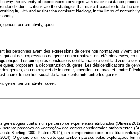
he way the diversity of experiences converges with queer resistance process
ender disidentifications are the strategies that make it possible to do the dive
orking in, with and against the dominant ideology, in the limbo of normativity,
formity.
on, gender, performativity, queer.
t les personnes ayant des expressions de genre non normatives vivent, sen
es qui ont des expressions de genre non normatives ont été interviewés, en ut
biographique. Les principales conclusions sont la manière dont la diversité d
e queer, proposant la déconstruction du genre. Les désidentifications de genre
té des genres, en non-respect de la norme, travaillant en, avec et contre l'idé
est-à-dire, le non-lieu social de la non-conformité entre les genres.
on, genre, performativité, queer.
s genealogias contam um percurso de experiências atribuladas (Oliveira 20
 o inerente paradoxo da «correção» dos corpos considerados ambivalentes (Bu
Fausto-Sterling 2000; Platero 2014), em compromisso com a institucionaliza
ro 2014). O género é um conceito que também passou pelas explorações femin