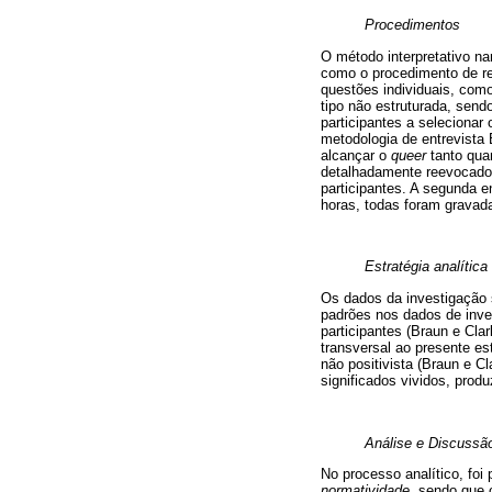
Procedimentos
O método interpretativo na
como o procedimento de re
questões individuais, como
tipo não estruturada, send
participantes a selecionar
metodologia de entrevista 
alcançar o
queer
tanto qua
detalhadamente reevocados
participantes. A segunda e
horas, todas foram gravad
Estratégia analítica
Os dados da investigação su
padrões nos dados de inve
participantes (Braun e Cl
transversal ao presente es
não positivista (Braun e C
significados vividos, prod
Análise e Discussã
No processo analítico, foi p
normatividade
, sendo que 