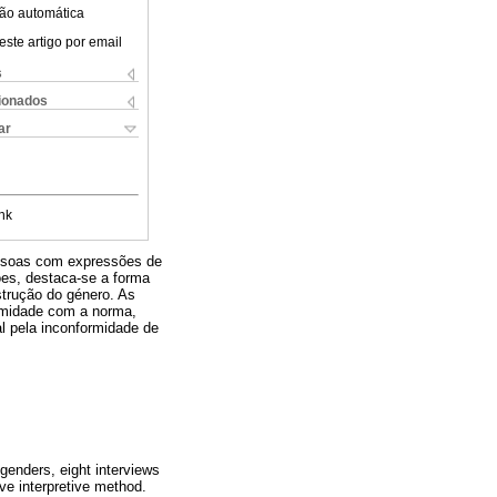
ão automática
este artigo por email
s
cionados
ar
nk
essoas com expressões de
sões, destaca-se a forma
strução do género. As
ormidade com a norma,
al pela inconformidade de
genders, eight interviews
ve interpretive method.