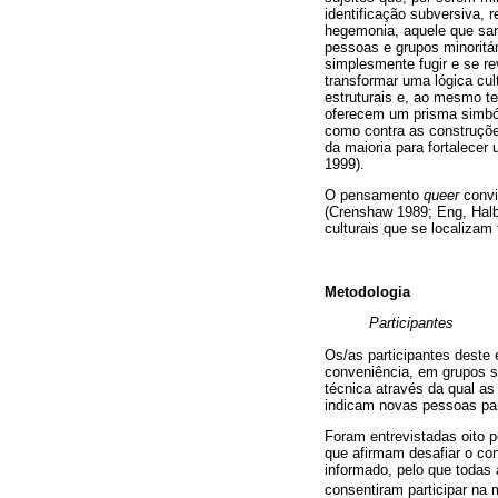
identificação subversiva, 
hegemonia, aquele que sanc
pessoas e grupos minoritár
simplesmente fugir e se re
transformar uma lógica cul
estruturais e, ao mesmo te
oferecem um prisma simbóli
como contra as construções
da maioria para fortalece
1999).
O pensamento
queer
convi
(Crenshaw 1989; Eng, Hal
culturais que se localizam
Metodologia
Participantes
Os/as participantes deste
conveniência, em grupos 
técnica através da qual as
indicam novas pessoas pa
Foram entrevistadas oito 
que afirmam desafiar o co
informado, pelo que todas
consentiram participar na