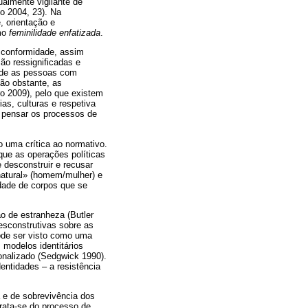
ualmente vigilante de
o 2004, 23). Na
, orientação e
omo
feminilidade enfatizada
.
o conformidade, assim
o ressignificadas e
e de as pessoas com
ão obstante, as
ro 2009), pelo que existem
as, culturas e respetiva
 pensar os processos de
 uma crítica ao normativo.
que as operações políticas
 desconstruir e recusar
natural» (homem/mulher) e
idade de corpos que se
o de estranheza (Butler
desconstrutivas sobre as
de ser visto como uma
s modelos identitários
onalizado (Sedgwick 1990).
entidades – a resistência
a e de sobrevivência dos
Trata-se do processo de