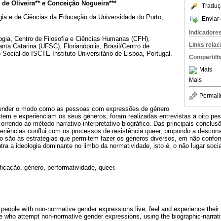
 de Oliveira** e Conceição Nogueira***
Traduç
ogia e de Ciências da Educação da Universidade do Porto,
Enviar 
Indicadore
ogia, Centro de Filosofia e Ciências Humanas (CFH),
Links rela
nta Catarina (UFSC), Florianópolis, Brasil/Centro de
 Social do ISCTE-Instituto Universitário de Lisboa, Portugal.
Compartilh
Mais
Mais
Permali
ender o modo como as pessoas com expressões de género
tem e experienciam os seus géneros, foram realizadas entrevistas a oito p
orrendo ao método narrativo interpretativo biográfico. Das principais conclu
eriências conflui com os processos de resistência queer, propondo a descon
ro são as estratégias que permitem fazer os géneros diversos, em não conf
ra a ideologia dominante no limbo da normatividade, isto é, o não lugar soci
ificação, género, performatividade, queer.
 people with non-normative gender expressions live, feel and experience their 
le who attempt non-normative gender expressions, using the biographic-narrati