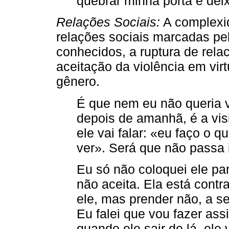
quebrar minha porta e deix
Relações Sociais:
A complexi
relações sociais marcadas pelo
conhecidos, a ruptura de rel
aceitação da violência em vir
gênero.
É que nem eu não queria v
depois de amanhã, é a visi
ele vai falar: «eu faço o 
ver». Será que não passa 
Eu só não coloquei ele par
não aceita. Ela está contr
ele, mas prender não, a se
Eu falei que vou fazer ass
quando ele sair de lá, ele 