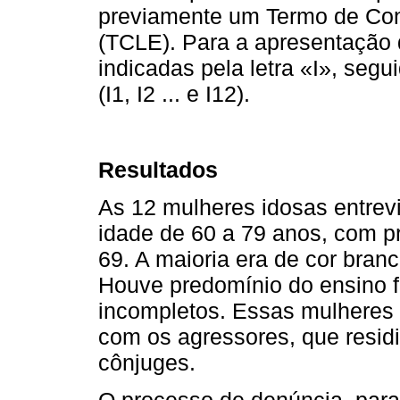
previamente um Termo de Con
(TCLE). Para a apresentação 
indicadas pela letra «I», seg
(I1, I2 ... e I12).
Resultados
As 12 mulheres idosas entrev
idade de 60 a 79 anos, com pr
69. A maioria era de cor bran
Houve predomínio do ensino 
incompletos. Essas mulheres
com os agressores, que resid
cônjuges.
O processo de denúncia, para