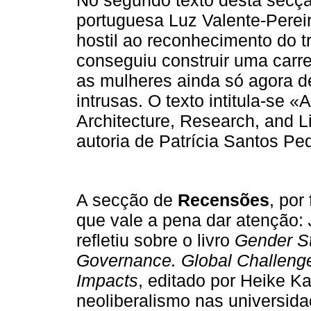
No segundo texto desta secção
portuguesa Luz Valente-Pere
hostil ao reconhecimento do t
conseguiu construir uma carr
as mulheres ainda só agora 
intrusas. O texto intitula-se «
Architecture, Research, and L
autoria de Patrícia Santos Pe
A secção de
Recensões
, por
que vale a pena dar atenção:
refletiu sobre o livro
Gender S
Governance. Global Challeng
Impacts
, editado por Heike K
neoliberalismo nas universida