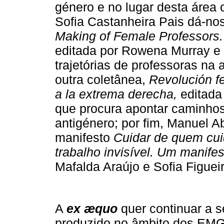
género e no lugar desta área
Sofia Castanheira Pais dá-no
Making of Female Professors
editada por Rowena Murray e 
trajetórias de professoras na
outra coletânea,
Revolución fe
a la extrema derecha,
editada
que procura apontar caminho
antigénero; por fim, Manuel A
manifesto
Cuidar de quem cui
trabalho invisível. Um manifes
Mafalda Araújo e Sofia Figuei
A
ex æquo
quer continuar a 
produzido no âmbito dos EMGF