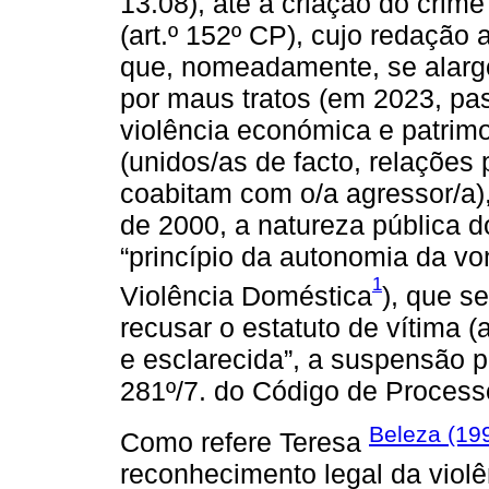
13.08), até à criação do crim
(art.º 152º CP), cujo redação
que, nomeadamente, se alarg
por maus tratos (em 2023, pa
violência económica e patrimo
(unidos/as de facto, relações 
coabitam com o/a agressor/a),
de 2000, a natureza pública d
“princípio da autonomia da von
1
Violência Doméstica
), que s
recusar o estatuto de vítima (a
e esclarecida”, a suspensão pr
281º/7. do Código de Process
Beleza (19
Como refere Teresa
reconhecimento legal da violê