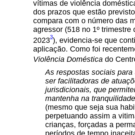
vítimas de violência doméstic
dos prazos que estão previsto
compara com o número das m
agressor (518 no 1º trimestre 
3
2023
), evidencia-se que conti
aplicação. Como foi recentem
Violência Doméstica
do Centr
As respostas sociais par
ser facilitadoras de atuaçõ
jurisdicionais, que permi
mantenha na tranquilidade
(mesmo que seja sua habi
perpetuando assim a vitim
crianças, forçadas a perm
períodos de tempo inacei