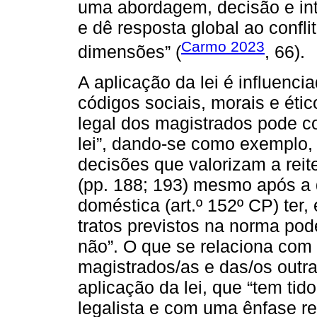
uma abordagem, decisão e in
e dê resposta global ao confli
Carmo 2023
dimensões” (
, 66).
A aplicação da lei é influenc
códigos sociais, morais e étic
legal dos magistrados pode co
lei”, dando-se como exemplo, 
decisões que valorizam a rei
(pp. 188; 193) mesmo após a 
doméstica (art.º 152º CP) ter
tratos previstos na norma pod
não”. O que se relaciona com
magistrados/as e das/os outra
aplicação da lei, que “tem ti
legalista e com uma ênfase r