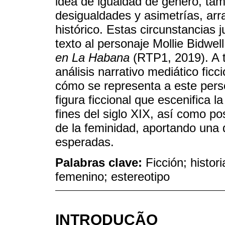
idea de igualdad de género, tam
desigualdades y asimetrías, arr
histórico. Estas circunstancias j
texto al personaje Mollie Bidwell
en La Habana
(RTP1, 2019). A t
análisis narrativo mediático fic
cómo se representa a este per
figura ficcional que escenifica 
fines del siglo XIX, así como posi
de la feminidad, aportando una 
esperadas.
Palabras clave:
Ficción; histor
femenino; estereotipo
INTRODUÇÃO