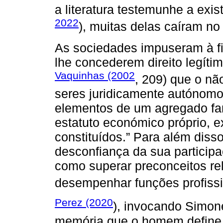
a literatura testemunhe a exi
2022
), muitas delas caíram n
As sociedades impuseram à fi
lhe concederem direito legíti
Vaquinhas (2002
, 209) que o n
seres juridicamente autónomo
elementos de um agregado famil
estatuto económico próprio, 
constituídos.” Para além diss
desconfiança da sua participa
como superar preconceitos re
desempenhar funções profissi
Perez (2020
), invocando Simo
memória que o homem define a