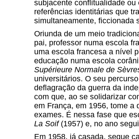
subjacente conflitualidade ou 
referências identitárias que tr
simultaneamente, ficcionada s
Oriunda de um meio tradiciona
pai, professor numa escola fr
uma escola francesa a nível p
educação numa escola corâni
Supérieure Normale de Sèvre
universitários. O seu percurs
deflagração da guerra da inde
com que, ao se solidarizar co
em França, em 1956, tome a d
exames. É nessa fase que es
La Soif
(1957) e, no ano segu
Em 1958, já casada, segue cam