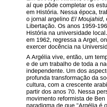
aí que pôde completar os est
em História. Nessa época, tr
o jornal argelino
El Moujahid
,
Libertação. Os anos 1959­‑19
História na universidade loca
em 1962, regressa a Argel, on
exercer docência na Universi
A Argélia vive, então, um tem
e de um trabalho de toda a na
inde­pendente. Um dos aspect
profunda transformação da soc
cultura, com a crescente arab
partir dos anos 70. Nessa pe
movimento reformista de Ben 
paradigma de que "Argélia é o