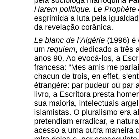
Harem politique. Le Prophète
esgrimida a luta pela iguald
da revelação corânica.
Le blanc de l'Algérie
(1996) é 
um
requiem
, dedicado a três
anos 90. Ao evocá­‑los, a Esc
francesa: “Mes amis me parlai
chacun de trois, en effet, s'e
étrangère: par pudeur ou par a
livro, a Escritora presta ho
sua maioria, intelectuais arg
islamistas. O pluralismo era a
pretendiam erradicar, e natur
acesso a uma outra maneira d
mira deles e, por conseguinte