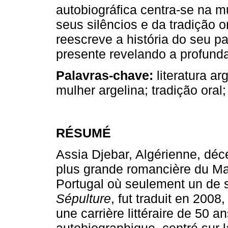
autobiográfica centra­‑se na m
seus silêncios e da tradição o
reescreve a história do seu p
presente revelando a profunda 
Palavras­‑chave:
literatura ar
mulher arge­lina; tradição oral
RÉSUMÉ
Assia Djebar, Algérienne, dé
plus grande romancière du M
Portugal où seulement un de
Sépulture
, fut traduit en 2008
une carrière littéraire de 50 a