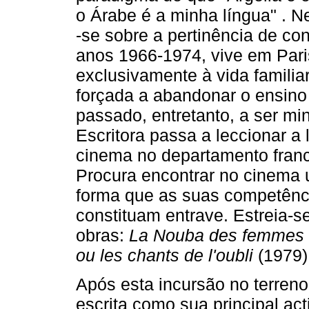
o Árabe é a minha língua" . N
‑se sobre a pertinência de co
anos 1966­‑1974, vive em Pari
exclusivamente à vida famili
forçada a abandonar o ensino d
passado, entretanto, a ser m
Escritora passa a leccionar a 
cinema no departamento franc
Procura encontrar no cinema u
forma que as suas competência
constituam entrave. Estreia­‑
obras:
La Nouba des femmes
ou les chants de l'oubli
(1979)
Após esta incursão no terreno 
escrita como sua principal act