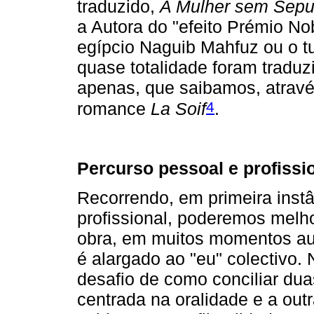
traduzido,
A Mulher sem Sepu
a Autora do "efeito Prémio N
egípcio Naguib Mahfuz ou o t
quase totalidade foram traduz
apenas, que saibamos, atravé
4
romance
La Soif
.
Percurso pessoal e profissi
Recorrendo, em primeira instâ
profis­sional, poderemos melh
obra, em muitos momentos aut
é alargado ao "eu" colectivo. 
desafio de como conciliar duas
centrada na oralidade e a outr