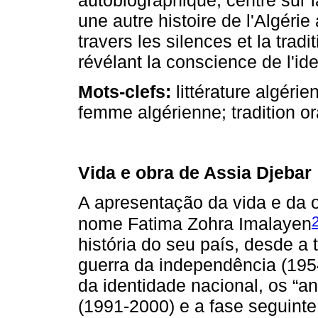
autobiographique, centré sur l
une autre histoire de l'Algérie
travers les silences et la tra
révélant la conscience de l'ide
Mots­‑clefs:
littérature algéri
femme al­gérienne; tradition ora
Vida e obra de Assia Djebar
A apresentação da vida e da o
nome Fatima Zohra Imalayen
história do seu país, desde a 
guerra da inde­pendência (195
da identidade nacional, os “a
(1991­‑2000) e a fase seguint