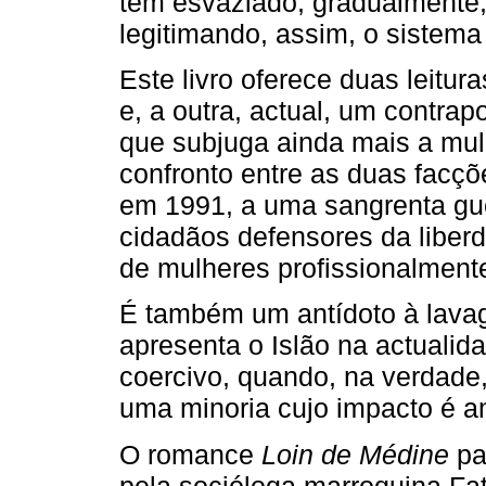
tem esvaziado, gradualmente
legitimando, assim, o sistema 
Este livro oferece duas leitur
e, a outra, actual, um contrap
que subjuga ainda mais a mu
confronto entre as duas facçõe
em 1991, a uma sangrenta guer
cidadãos defensores da liberd
de mulheres profissional­mente
É também um antídoto à lava
apresenta o Islão na actualid
coercivo, quando, na verdad
uma minoria cujo impacto é a
O romance
Loin de Médine
par
pela socióloga marroquina Fa