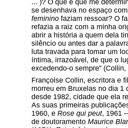
... )? O que é que me determin
se desenhava no espaço com
feminino
faziam ressoar? O fas
refazia a raiz com a minha o
abrir a história a quem dela t
silêncio ou antes dar a pala
luta travada para tomar um loc
íntima, irrazoável, de que o lug
excedendo-o sempre” (Collin, 
Françoise Collin, escritora e 
morreu em Bruxelas no dia 1 
desde 1982, cidade que ela re
As suas primeiras publicaçõ
1960, e
Rose qui peut
, 1961 –
de doutoramento
Maurice Blan