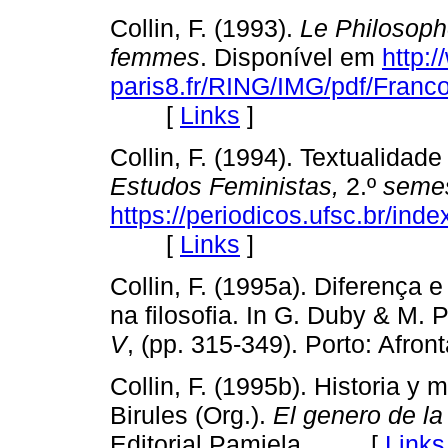
Collin, F. (1993).
Le Philosophe
femmes
. Disponível em
http:
paris8.fr/RING/IMG/pdf/Fran
[
Links
]
Collin, F. (1994). Textualidade
Estudos
F
eministas,
2.º
semes
https://periodicos.ufsc.br/ind
[
Links
]
Collin, F. (1995a). Diferença 
na filosofia. In G. Duby & M. P
V
, (pp. 315-349). Porto: Afron
Collin, F. (1995b). Historia y 
Birules (Org.).
El genero de l
Editorial Pamiela. [
Links