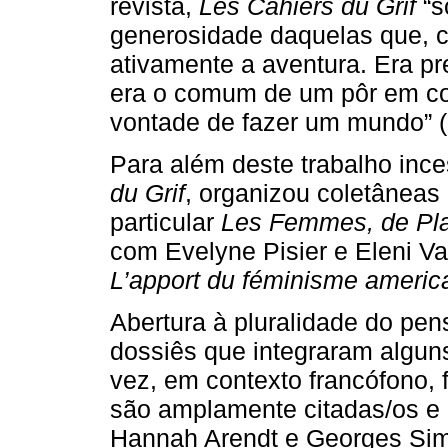
revista,
Les Cahiers du Grif
“s
generosidade daquelas que, c
ativamente a aventura. Era p
era o comum de um pôr em c
vontade de fazer um mundo” (C
Para além deste trabalho inc
du Grif
, organizou coletâneas
particular
Les Femmes, de Plat
com Evelyne Pisier e Eleni Va
L’apport du féminisme americ
Abertura à pluralidade do pe
dossiês que integraram algu
vez, em contexto francófono,
são amplamente citadas/os e 
Hannah Arendt e Georges Sim