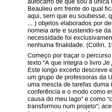
autocarro de que sou a única 
Beaulieu em frente do qual fica
aqui, sem que eu soubesse, 
... ) objetos elaborados por 
nomeia arte e sustendo-se da s
necessidade foi exclusivament
nenhuma finalidade. (Collin, 
Começo por traçar o percurso 
texto “A
que integra o livro
Je 
Este longo excerto descreve 
um grupo de professoras da U
uma mescla de tarefas duma i
conferência e o modo como ess
causa do meu lago” e como “o
transformou num projeto”; ace