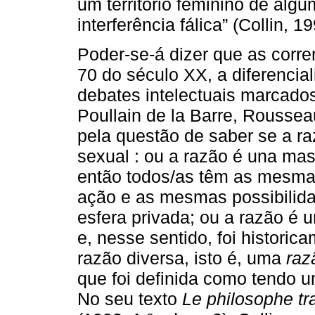
um território feminino de alg
interferência fálica” (Collin, 1
Poder-se-á dizer que as corr
70 do século XX, a diferenciali
debates intelectuais marcad
Poullain de la Barre, Rousse
pela questão de saber se a r
sexual : ou a razão é una mas
então todos/as têm as mesm
ação e as mesmas possibilida
esfera privada; ou a razão é 
e, nesse sentido, foi histori
razão diversa, isto é, uma
raz
que foi definida como tendo 
No seu texto
Le philosophe tr