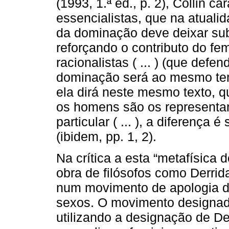
(1993, 1.ª ed., p. 2), Collin c
essencialistas, que na atual
da dominação deve deixar subs
reforçando o contributo do fem
racionalistas ( ... ) (que def
dominação será ao mesmo tem
ela dirá neste mesmo texto, 
os homens são os representan
particular ( ... ), a diferenç
(ibidem, pp. 1, 2).
Na crítica a esta “metafísica d
obra de filósofos como Derrid
num movimento de apologia d
sexos. O movimento design
utilizando a designação de D