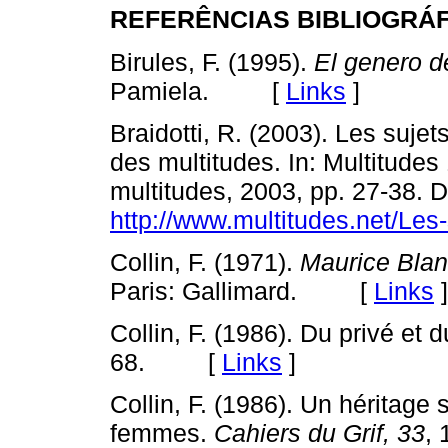
REFERÊNCIAS BIBLIOGRÁ
Birules, F. (1995).
El genero d
Pamiela. [
Links
]
Braidotti, R. (2003). Les suj
des multitudes. In: Multitudes
multitudes, 2003, pp. 27-38. 
http://www.multitudes.net/Les
Collin, F. (1971).
Maurice Blanc
Paris: Gallimard. [
Links
]
Collin, F. (1986). Du privé et d
68. [
Links
]
Collin, F. (1986). Un héritage
femmes.
Cahiers du Grif,
33
,