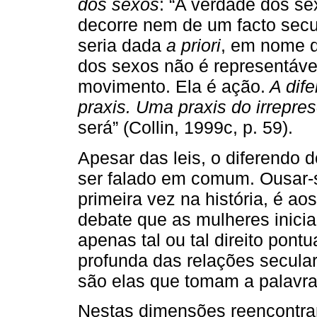
dos sexos
: “A verdade dos se
decorre nem de um facto sec
seria dada
a priori
, em nome d
dos sexos não é representáve
movimento. Ela é ação.
A dife
praxis.
Uma praxis do irrepres
será” (Collin, 1999c, p. 59).
Apesar das leis, o diferendo
ser falado em comum. Ousar-s
primeira vez na história, é 
debate que as mulheres inici
apenas tal ou tal direito pon
profunda das relações secula
são elas que tomam a palavra
Nestas dimensões reencontram