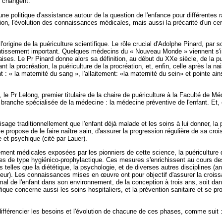
 changent.
 une politique d'assistance autour de la question de l'enfance pour différentes r
ation, l'évolution des connaissances médicales, mais aussi la précarité d'un ce
'origine de la puériculture scientifique. Le rôle crucial d'Adolphe Pinard, par
ntissement important. Quelques médecins du « Nouveau Monde » viennent s'i
es. Le Pr Pinard donne alors sa définition, au début du XXe siècle, de la puér
nt la procréation, la puériculture de la procréation, et, enfin, celle après la 
: « la maternité du sang », l'allaitement: «la maternité du sein» et pointe ainsi
le Pr Lelong, premier titulaire de la chaire de puériculture à la Faculté de Méd
e branche spécialisée de la médecine : la médecine préventive de l'enfant. Et, 
visage traditionnellement que l'enfant déjà malade et les soins à lui donner, l
se propose de le faire naître sain, d'assurer la progression régulière de sa cro
et psychique (cité par Lauer).
rement médicales exposées par les pionniers de cette science, la puériculture
s de type hygiénico-prophylactique. Ces mesures s'enrichissent au cours des
elles que la diététique, la psychologie, et de diverses autres disciplines (an
r). Les connaissances mises en œuvre ont pour objectif d'assurer la crois
al de l'enfant dans son environnement, de la conception à trois ans, soit dan
que concerne aussi les soins hospitaliers, et la prévention sanitaire et se pr
 différencier les besoins et l'évolution de chacune de ces phases, comme suit 