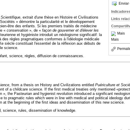
Enviar 
Indicadore
 Scientifique
, extrait d'une thèse en Histoire et Civilisations
Links rela
et Sociétés » démontre la particularité et le développement
bien-être des enfants. Si les premiers traités de médecine
Compartilh
de «
conservation
», de «
façon de gouverner et d'élever les
Mais
steurienne et hygiéniste introduit un néologisme significatif: la
 à des règles pragmatiques conformes à l'idéologie médicale
Mais
Xe siècle constituait l'essentiel de la réflexion aux débuts de
lle science.
Permali
fant, science, règles, diffusion de connaissances.
cience
, from a thesis on History and Civilizations entitled
Puériculture et Soci
nt of a childcare science. If the first medical treaties only mentioned «protec
n », the Pasteurian and hygienist revolution introduced a significant neologis
ce to pragmatic rules which were in line with medical and political ideology dur
ion at the beginning of the first ideas and dissemination of this new science.
d, science, rules, dissemination of knowledge.