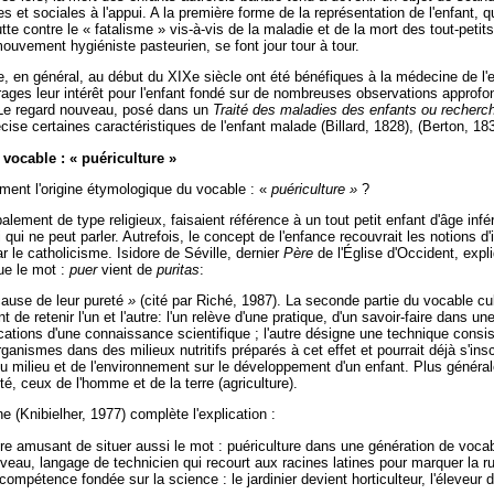
s et sociales à l'appui. A la première forme de la représentation de l'enfant, q
utte contre le « fatalisme » vis-à-vis de la maladie et de la mort des tout-petit
 mouvement hygiéniste pasteurien, se font jour tour à tour.
, en général, au début du XIXe siècle ont été bénéfiques à la médecine de l
ages leur intérêt pour l'enfant fondé sur de nombreuses observations approfon
 Le regard nouveau, posé dans un
Traité des maladies des enfants ou recherch
cise certaines caractéristiques de l'enfant malade (Billard, 1828), (Berton, 18
vocable : « puériculture »
ément l'origine étymologique du vocable : «
puériculture »
?
alement de type religieux, faisaient référence à un tout petit enfant d'âge infér
i qui ne peut parler. Autrefois, le concept de l'enfance recouvrait les notions d
 le catholicisme. Isidore de Séville, dernier
Père
de l'Église d'Occident, expl
ue le mot :
puer
vient de
puritas
:
cause de leur pureté
»
(cité par Riché, 1987). La seconde partie du vocable cul
t de retenir l'un et l'autre: l'un relève d'une pratique, d'un savoir-faire dans une
cations d'une connaissance scientifique ; l'autre désigne une technique consista
anismes dans des milieux nutritifs préparés à cet effet et pourrait déjà s'ins
u milieu et de l'environnement sur le développement d'un enfant. Plus général
é, ceux de l'homme et de la terre (agriculture).
e (Knibielher, 1977) complète l'explication :
être amusant de situer aussi le mot : puériculture dans une génération de voca
veau, langage de technicien qui recourt aux racines latines pour marquer la r
 compétence fondée sur la science : le jardinier devient horticulteur, l'éleveur 