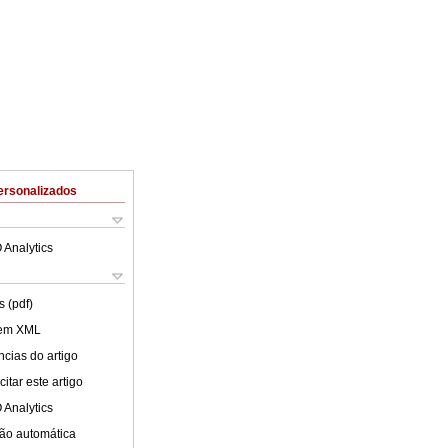
ersonalizados
 Analytics
 (pdf)
 em XML
cias do artigo
itar este artigo
 Analytics
ão automática