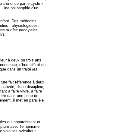
ui s'énonce par le cycle «
s. Une philosophie d'un
'enfant. Des médecins
dies : physiologiques,
es sur les principales
37).
ieur à deux ou trois ans :
'innocence, d'humilité et de
ique dans un traité
les
ture fait référence à deux
 activité, d'une discipline,
nt à faire vivre, à faire
crire dans une prise de
ement, il met en parallèle
bles qui apparaissent au
upture avec l'empirisme
de volailles aviculteur
…