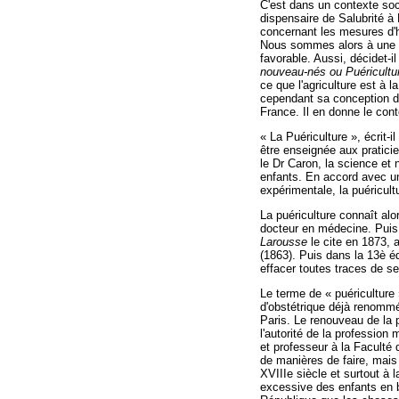
C'est dans un contexte soc
dispensaire de Salubrité à
concernant les mesures d'hy
Nous sommes alors à une pé
favorable. Aussi, décidet-il
nouveau-nés ou Puéricult
ce que l'agriculture est à la
cependant sa conception de
France. Il en donne le con
« La Puériculture », écrit-i
être enseignée aux pratici
le Dr Caron, la science et 
enfants. En accord avec un
expérimentale, la puéricult
La puériculture connaît alo
docteur en médecine. Puis 
Larousse
le cite en 1873,
(1863). Puis dans la 13è é
effacer toutes traces de s
Le terme de « puériculture
d'obstétrique déjà renommé
Paris. Le renouveau de la p
l'autorité de la profession
et professeur à la Faculté
de manières de faire, mais
XVIIIe siècle et surtout à 
excessive des enfants en b