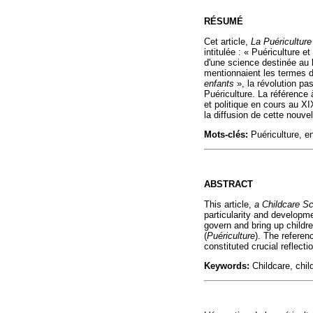
RÉSUMÉ
Cet article,
La Puériculture
intitulée : « Puériculture 
d'une science destinée au 
mentionnaient les termes 
enfants
», la révolution pa
Puériculture. La référence
et politique en cours au XI
la diffusion de cette nouve
Mots-clés:
Puériculture, en
ABSTRACT
This article,
a Childcare S
particularity and developme
govern and bring up childre
(
Puériculture
). The referen
constituted crucial reflect
Keywords:
Childcare, chil