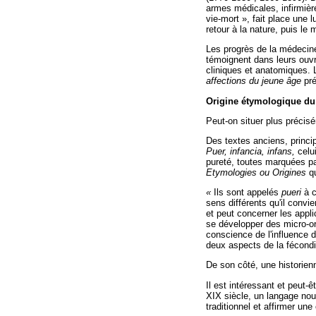
armes médicales, infirmière
vie-mort », fait place une l
retour à la nature, puis le
Les progrès de la médecine
témoignent dans leurs ouvr
cliniques et anatomiques.
affections du jeune âge
pré
Origine étymologique du 
Peut-on situer plus précis
Des textes anciens, princip
Puer, infancia, infans,
celu
pureté, toutes marquées par
Etymologies ou Origines
q
«
Ils sont appelés
pueri
à 
sens différents qu'il convien
et peut concerner les appli
se développer des micro-org
conscience de l'influence d
deux aspects de la fécondit
De son côté, une historienn
Il est intéressant et peut-
XIX siècle, un langage nou
traditionnel et affirmer une