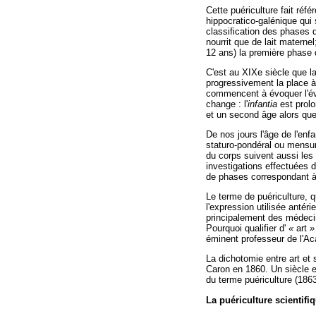
Cette puériculture fait réf
hippocratico-galénique qui 
classification des phases 
nourrit que de lait materne
12 ans) la première phase 
C'est au XIXe siècle que la
progressivement la place à
commencent à évoquer l'évo
change : l'
infantia
est prol
et un second âge alors que
De nos jours l'âge de l'en
staturo-pondéral ou mensur
du corps suivent aussi les 
investigations effectuées 
de phases correspondant à 
Le terme de puériculture, qu
l'expression utilisée antér
principalement des médecin
Pourquoi qualifier d'
«
art
éminent professeur de l'Ac
La dichotomie entre art et 
Caron en 1860. Un siècle et
du terme puériculture (1863
La puériculture scientifi