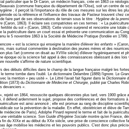
ial particulier que le Dr Caron, un médecin français, crée en 1863 ce néologi
 Beauvais (commune française du département de l'Oise), soit un centre de so
giène ; il perçoit là l'importance du rôle de ces mesures sur les êtres les plus
riode où la référence et l'influence des travaux de Pasteur trouvent chez 
 de faire part de ses observations de terrain sous le titre :
Hygiène de la premi
ure
(Caron, 1863). Il éclaire ses compatriotes en ces termes : « La puériculture
 fertilité du sol
»
(Caron, 1863). Cette vision surprend et rencontre une totale d
 la puériculture dans un court essai et présente une communication au Cong
tenu le 5 novembre 1863 à la Société de Médecine Pratique (fondée en 1799).
l encore « est la science qui enseigne la manière d'
élever les enfants
» (Caron,
ens, mais surtout commentée à destination des jeunes mères et des nourrices.
non plus l'art (comme on disait au XVIIIe siècle) d'élever hygiéniquement et 
e époque où la science fait appel à des connaissances obéissant à des lois 
ure nouvelle s'affirme de nature scientifique.
rs des débuts difficiles dans le champ de la langue française malgré les forte
le terme tombe dans l'oubli. Le dictionnaire Delambre (1889) l'ignore. Le
Gran
 avec la mention
«
peu usité
»
. Le
Littré
l'avait fait figurer dans le
Dictionnaire 
dition (1873) du
Dictionnaire de Médecine et Chirurgie,
publié par Charles Rob
es devanciers
»
.
 », rejeté en 1864, ressuscite quelques décennies plus tard, vers 1900 grâce 
, il défend ardemment le sujet, propose des conférences et des formations à
uériculture est ainsi annoncé ; elle est promue au rang de discipline scientifi
 médicale sur la prévention de la maladie. En effet, obstétricien et élève de Tar
 de médecine de Paris), Adolphe Pinard reprend le terme et fait de la puéricul
 une véritable science. Son
Guide d'Hygiène Sociale
montre qu'en France, dè
la fin du XIXe et au début du XXe siècle, une prise de conscience collective fa
as âge mobilise les médecins et les pouvoirs publics. C'est donc plus précis