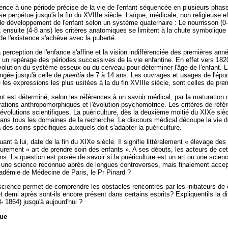
érence à une période précise de la vie de l'enfant séquencée en plusieurs phases
se perpétue jusqu'à la fin du XVIIIe siècle. Laïque, médicale, non religieuse e
de développement de l'enfant selon un système quaternaire : Le nourrisson (0-
l; ensuite (4-8 ans) les critères anatomiques se limitent à la chute symbolique d
de l'existence s'achève avec la puberté.
 perception de l'enfance s'affine et la vision indifférenciée des premières ann
 un repérage des périodes successives de la vie enfantine. En effet vers 18
lution du système osseux ou du cerveau pour déterminer l'âge de l'enfant. La
ongée jusqu'à celle de
pueritia
de 7 à 14 ans. Les ouvrages et usages de l'épo
 les expressions les plus usitées à la du fin XVIIIe siècle, sont celles de pr
fant est déterminé, selon les références à un savoir médical, par la maturatio
ations anthropomorphiques et l'évolution psychomotrice. Les critères de référ
évolutions scientifiques. La puériculture, dès la deuxième moitié du XIXe siè
dans tous les domaines de la recherche. Le discours médical découpe la vie 
des soins spécifiques auxquels doit s'adapter la puériculture.
ant à lui, date de la fin du XIXe siècle. Il signifie littéralement « élevage des
ieurement « art de prendre soin des enfants ». A ses débuts, les acteurs de cet
s. La question est posée de savoir si la puériculture est un art ou une scienc
»
une science reconnue après de longues controverses, mais finalement accep
adémie de Médecine de Paris, le Pr Pinard ?
science permet de comprendre les obstacles rencontrés par les initiateurs de 
 demi après sont-ils encore présent dans certains esprits? Expliquentils la diff
- 1864) jusqu'à aujourd'hui ?
que