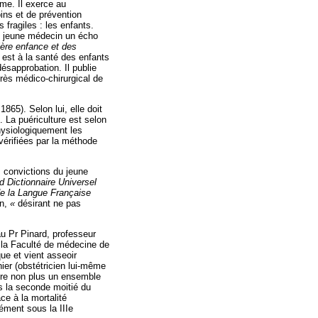
sme. Il exerce au
ins et de prévention
 fragiles : les enfants.
ce jeune médecin un écho
ère enfance et des
 est à la santé des enfants
ésapprobation. Il publie
rès médico-chirurgical de
1865). Selon lui, elle doit
 La puériculture est selon
physiologiquement les
vérifiées par la méthode
s convictions du jeune
d Dictionnaire Universel
de la Langue Française
in,
«
désirant ne pas
au Pr Pinard, professeur
 la Faculté de médecine de
que et vient asseoir
nier (obstétricien lui-même
ture non plus un ensemble
s la seconde moitié du
ce à la mortalité
ément sous la IIIe