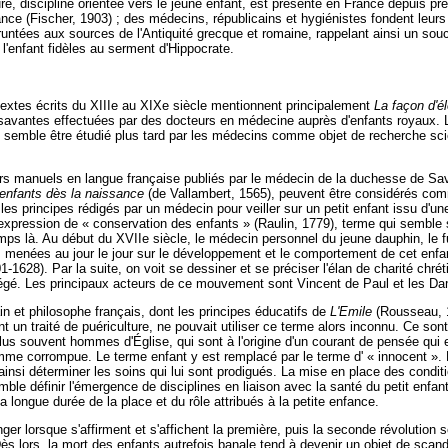
ure, discipline orientée vers le jeune enfant, est présente en France depuis pr
ance (Fischer, 1903) ; des médecins, républicains et hygiénistes fondent leurs
ntées aux sources de l'Antiquité grecque et romaine, rappelant ainsi un souci 
 l'enfant fidèles au serment d'Hippocrate.
textes écrits du XIIIe au XIXe siècle mentionnent principalement
La façon d'é
savantes effectuées par des docteurs en médecine auprès d'enfants royaux. L
Il semble être étudié plus tard par les médecins comme objet de recherche sci
ers manuels en langue française publiés par le médecin de la duchesse de Sa
s enfants dès la naissance
(de Vallambert, 1565), peuvent être considérés com
 les principes rédigés par un médecin pour veiller sur un petit enfant issu d'une
l'expression de « conservation des enfants » (Raulin, 1779), terme qui semble 
ps là. Au début du XVIIe siècle, le médecin personnel du jeune dauphin, le fut
 menées au jour le jour sur le développement et le comportement de cet enf
-1628). Par la suite, on voit se dessiner et se préciser l'élan de charité chrét
tégé. Les principaux acteurs de ce mouvement sont Vincent de Paul et les Da
in et philosophe français, dont les principes éducatifs de
L'Emile
(Rousseau, 
t un traité de puériculture, ne pouvait utiliser ce terme alors inconnu. Ce s
lus souvent hommes d'Église, qui sont à l'origine d'un courant de pensée qui e
mme corrompue. Le terme enfant y est remplacé par le terme d' « innocent ». 
ainsi déterminer les soins qui lui sont prodigués. La mise en place des condit
mble définir l'émergence de disciplines en liaison avec la santé du petit enfant
la longue durée de la place et du rôle attribués à la petite enfance.
ger lorsque s'affirment et s'affichent la première, puis la seconde révolution s
s lors, la mort des enfants autrefois banale tend à devenir un objet de scanda