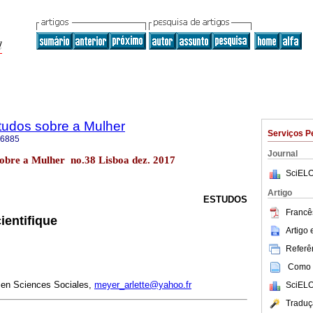
tudos sobre a Mulher
Serviços P
-6885
Journal
sobre a Mulher no.38 Lisboa dez. 2017
SciELO
Artigo
ESTUDOS
Francês
ientifique
Artigo
Referên
Como c
 en Sciences Sociales,
meyer_arlette@yahoo.fr
SciELO
Traduç