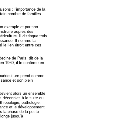
aisons : l'importance de la
rtain nombre de familles
 son exemple et par son
nstruire auprès des
iculture. Il distingue trois
naissance. Il nomme la
 le lien étroit entre ces
ecine de Paris, dit de la
en 1960, il le confirme en
a puériculture prend comme
issance et son plein
 devient alors un ensemble
 décennies à la suite du
thropologie, pathologie,
sance et le développement
s la phase de la petite
olonge jusqu'à
: