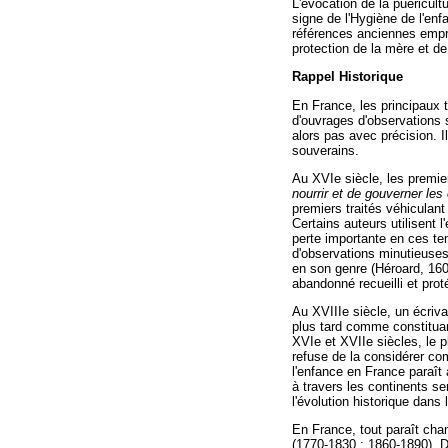
L'évocation de la puéricult
signe de l'Hygiène de l'enf
références anciennes empru
protection de la mère et de
Rappel Historique
En France, les principaux 
d'ouvrages d'observations 
alors pas avec précision. 
souverains.
Au XVIe siècle, les premi
nourrir et de gouverner le
premiers traités véhiculant
Certains auteurs utilisent 
perte importante en ces tem
d'observations minutieuses
en son genre (Héroard, 1601
abandonné recueilli et pro
Au XVIIIe siècle, un écriva
plus tard comme constituan
XVIe et XVIIe siècles, le p
refuse de la considérer co
l'enfance en France paraît 
à travers les continents se
l'évolution historique dans 
En France, tout paraît chan
(1770-1830 ; 1860-1890). Dè