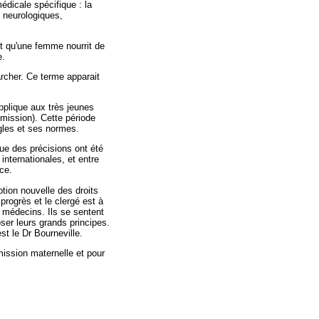
édicale spécifique : la
s neurologiques,
nt qu'une femme nourrit de
e.
rcher. Ce terme apparait
applique aux très jeunes
umission). Cette période
gles et ses normes.
que des précisions ont été
internationales, et entre
ce.
ption nouvelle des droits
rogrès et le clergé est à
s médecins. Ils se sentent
oser leurs grands principes.
st le Dr Bourneville.
mission maternelle et pour