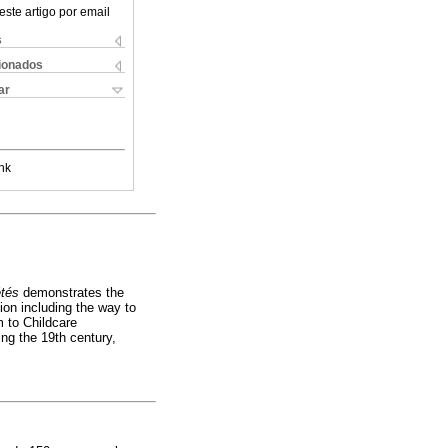
este artigo por email
s
cionados
ar
nk
étés
demonstrates the
tion including the way to
m to Childcare
ing the 19th century,