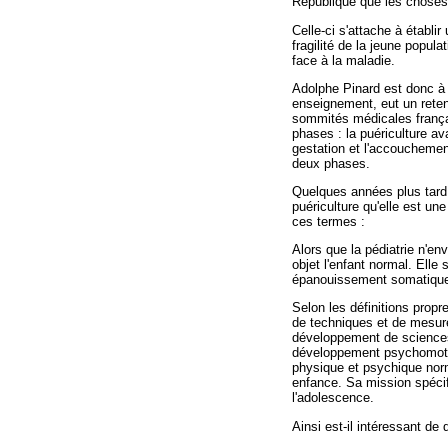
République que les choses
Celle-ci s'attache à établir
fragilité de la jeune popul
face à la maladie.
Adolphe Pinard est donc à l
enseignement, eut un rete
sommités médicales français
phases : la puériculture ava
gestation et l'accouchement 
deux phases.
Quelques années plus tard, 
puériculture qu'elle est un
ces termes :
Alors que la pédiatrie n'en
objet l'enfant normal. Elle 
épanouissement somatique 
Selon les définitions prop
de techniques et de mesure
développement de sciences t
développement psychomoteu
physique et psychique norm
enfance. Sa mission spécifi
l'adolescence.
Ainsi est-il intéressant de