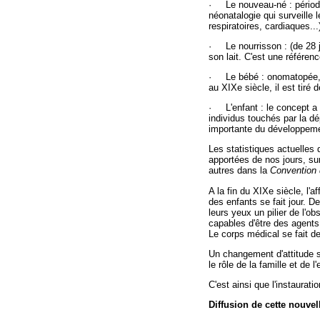
· Le nouveau-né : période 
néonatalogie qui surveille 
respiratoires, cardiaques...
· Le nourrisson : (de 28 jo
son lait. C'est une référen
· Le bébé : onomatopée, un
au XIXe siècle, il est tiré d
· L'enfant : le concept a é
individus touchés par la d
importante du développeme
Les statistiques actuelles 
apportées de nos jours, sur
autres dans la
Convention 
A la fin du XIXe siècle, l'
des enfants se fait jour. 
leurs yeux un pilier de l'o
capables d'être des agents 
Le corps médical se fait de
Un changement d'attitude s'
le rôle de la famille et de 
C'est ainsi que l'instaura
Diffusion de cette nouvel