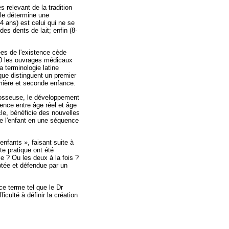
 relevant de la tradition
lle détermine une
4 ans) est celui qui ne se
es dents de lait; enfin (8-
ées de l'existence cède
20 les ouvrages médicaux
 terminologie latine
que distinguent un premier
emière et seconde enfance.
n osseuse, le développement
ence entre âge réel et âge
cle, bénéficie des nouvelles
de l'enfant en une séquence
 enfants », faisant suite à
te pratique ont été
e ? Ou les deux à la fois ?
tée et défendue par un
ce terme tel que le Dr
iculté à définir la création