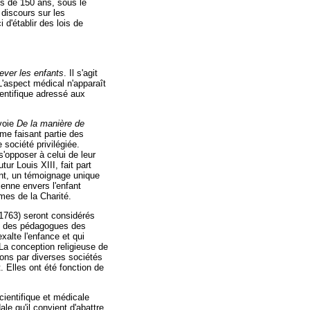
ès de 150 ans, sous le
 discours sur les
d'établir des lois de
lever les enfants
. Il s'agit
'aspect médical n'apparaît
entifique adressé aux
voie
De la manière de
me faisant partie des
 société privilégiée.
s'opposer à celui de leur
ur Louis XIII, fait part
ant, un témoignage unique
ienne envers l'enfant
mes de la Charité.
1763) seront considérés
ont des pédagogues des
xalte l'enfance et qui
La conception religieuse de
ions par diverses sociétés
. Elles ont été fonction de
cientifique et médicale
le qu'il convient d'abattre,