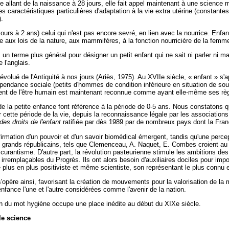
allant de la naissance à 28 jours, elle fait appel maintenant à une science m
les caractéristiques particulières d'adaptation à la vie extra utérine (constante
).
urs à 2 ans) celui qui n'est pas encore sevré, en lien avec la nourrice. Enfa
ce aux lois de la nature, aux mammifères, à la fonction nourricière de la femm
 terme plus général pour désigner un petit enfant qui ne sait ni parler ni ma
e l'anglais.
volué de l'Antiquité à nos jours (Ariès, 1975). Au XVIIe siècle, « enfant » s'
épendance sociale (petits d'hommes de condition inférieure en situation de so
nt de l'être humain est maintenant reconnue comme ayant elle-même ses rè
de la petite enfance font référence à la période de 0-5 ans. Nous constatons 
 cette période de la vie, depuis la reconnaissance légale par les associations 
des droits de l'enfant
ratifiée par dès 1989 par de nombreux pays dont la Fran
affirmation d'un pouvoir et d'un savoir biomédical émergent, tandis qu'une perce
De grands républicains, tels que Clemenceau, A. Naquet, E. Combes croient au p
bscurantisme. D'autre part, la révolution pasteurienne stimule les ambitions de
irremplaçables du Progrès. Ils ont alors besoin d'auxiliaires dociles pour imp
 plus en plus positiviste et même scientiste, son représentant le plus connu e
opère ainsi, favorisant la création de mouvements pour la valorisation de la 
l'enfance l'une et l'autre considérées comme l'avenir de la nation.
tion du mot hygiène occupe une place inédite au début du XIXe siècle.
le science