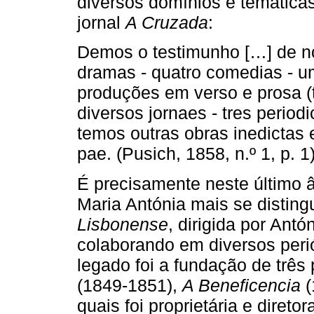
diversos domínios e temática
jornal
A Cruzada
:
Demos o testimunho […] de no
dramas - quatro comedias - u
produções em verso e prosa (
diversos jornaes - tres period
temos outras obras inedictas 
pae. (Pusich, 1858, n.º 1, p. 1
É precisamente neste último 
Maria Antónia mais se disting
Lisbonense
, dirigida por Antó
colaborando em diversos peri
legado foi a fundação de três
(1849-1851),
A Beneficencia
quais foi proprietária e diret