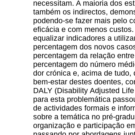
necessitam. A maioria dos est
também os indirectos, demonst
podendo-se fazer mais pelo co
eficácia e com menos custos.
equalizar indicadores a utiliz
percentagem dos novos casos
percentagem da relação entre
percentagem do número médio
dor crónica e, acima de tudo,
bem-estar destes doentes, c
DALY (Disability Adjusted Life
para esta problemática passou
de actividades formais e inf
sobre a temática no pré-grad
organização e participação em
passando por abordagens junto