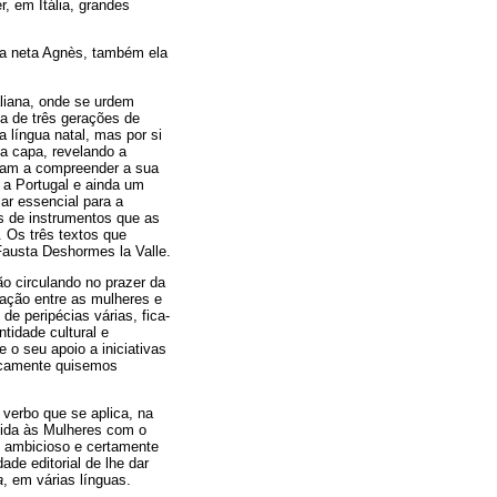
, em Itália, grandes
sua neta Agnès, também ela
aliana, onde se urdem
a de três gerações de
 língua natal, mas por si
sa capa, revelando a
udam a compreender a sua
o a Portugal e ainda um
ar essencial para a
s de instrumentos que as
. Os três textos que
Fausta Deshormes la Valle.
o circulando no prazer da
cação entre as mulheres e
e peripécias várias, fica-
tidade cultural e
 o seu apoio a iniciativas
licamente quisemos
 verbo que se aplica, na
gida às Mulheres com o
o ambicioso e certamente
dade editorial de lhe dar
a
, em várias línguas.