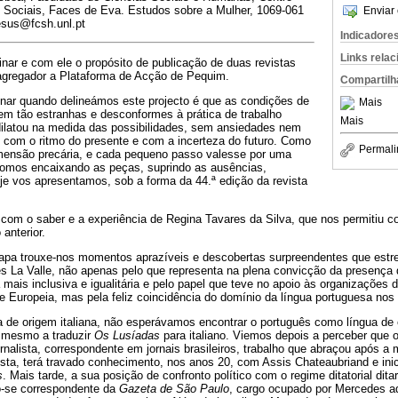
ias Sociais, Faces de Eva. Estudos sobre a Mulher, 1069-061
Enviar 
esus@fcsh.unl.pt
Indicadore
Links rela
nar e com ele o propósito de publicação de duas revistas
gregador a Plataforma de Acção de Pequim.
Compartilh
ar quando delineámos este projecto é que as condições de
Mais
m tão estranhas e desconformes à prática de trabalho
Mais
 dilatou na medida das possibilidades, sem ansiedades nem
 com o ritmo do presente e com a incerteza do futuro. Como
Permali
mensão precária, e cada pequeno passo valesse por uma
fomos encaixando as peças, suprindo as ausências,
e vos apresentamos, sob a forma da 44.ª edição da revista
om o saber e a experiência de Regina Tavares da Silva, que nos permitiu c
anterior.
pa trouxe-nos momentos aprazíveis e descobertas surpreendentes que estre
s La Valle, não apenas pelo que representa na plena convicção da presença
ais inclusiva e igualitária e pelo papel que teve no apoio às organizações
Europeia, mas pela feliz coincidência do domínio da língua portuguesa nos s
a de origem italiana, não esperávamos encontrar o português como língua de 
 mesmo a traduzir
Os Lusíadas
para italiano. Viemos depois a perceber que 
ornalista, correspondente em jornais brasileiros, trabalho que abraçou após a 
lista, terá travado conhecimento, nos anos 20, com Assis Chateaubriand e in
s
. Mais tarde, a sua posição de confronto político com o regime ditatorial dita
do-se correspondente da
Gazeta de São Paulo
, cargo ocupado por Mercedes a