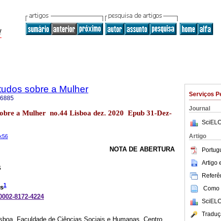
tudos sobre a Mulher
Serviços P
-6885
Journal
sobre a Mulher no.44 Lisboa dez. 2020 Epub 31-Dez-
SciELO
Artigo
ck56
NOTA DE ABERTURA
Portug
Artigo
s
Referên
1
us
Como c
-0002-8172-4224
SciELO
Traduç
sboa, Faculdade de Ciências Sociais e Humanas, Centro