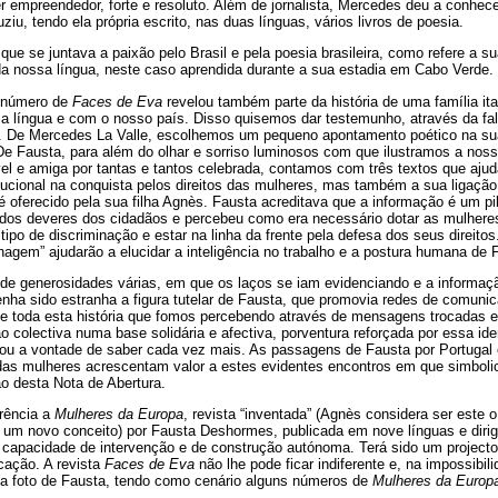
r empreendedor, forte e resoluto. Além de jornalista, Mercedes deu a conhecer
uziu, tendo ela própria escrito, nas duas línguas, vários livros de poesia.
 que se juntava a paixão pelo Brasil e pela poesia brasileira, como refere a 
da nossa língua, neste caso aprendida durante a sua estadia em Cabo Verde.
e número de
Faces de Eva
revelou também parte da história de uma família it
sa língua e com o nosso país. Disso quisemos dar testemunho, através da fal
ta. De Mercedes La Valle, escolhemos um pequeno apontamento poético na sua
De Fausta, para além do olhar e sorriso luminosos com que ilustramos a nos
vel e amiga por tantas e tantos celebrada, contamos com três textos que aj
titucional na conquista pelos direitos das mulheres, mas também a sua ligaçã
é oferecido pela sua filha Agnès. Fausta acreditava que a informação é um pil
e dos deveres dos cidadãos e percebeu como era necessário dotar as mulhere
tipo de discriminação e estar na linha da frente pela defesa dos seus direitos
agem” ajudarão a elucidar a inteligência no trabalho e a postura humana de 
de generosidades várias, em que os laços se iam evidenciando e a informaçã
tenha sido estranha a figura tutelar de Fausta, que promovia redes de comuni
 toda esta história que fomos percebendo através de mensagens trocadas e d
o colectiva numa base solidária e afectiva, porventura reforçada por essa iden
tou a vontade de saber cada vez mais. As passagens de Fausta por Portugal e
das mulheres acrescentam valor a estes evidentes encontros em que simbo
o desta Nota de Abertura.
rência a
Mulheres da Europa
, revista “inventada” (Agnès considera ser este o
 um novo conceito) por Fausta Deshormes, publicada em nove línguas e diri
ua capacidade de intervenção e de construção autónoma. Terá sido um project
cação. A revista
Faces de Eva
não lhe pode ficar indiferente e, na impossibili
a foto de Fausta, tendo como cenário alguns números de
Mulheres da Europ