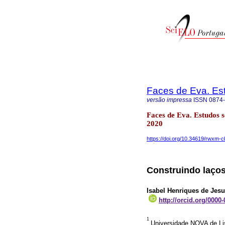
Faces de Eva. Es
versão impressa
ISSN
0874
Faces de Eva. Estudos 
2020
https://doi.org/10.34619/rwxm-
Construindo laço
Isabel Henriques de Jes
http://orcid.org/0000
1
Universidade NOVA de Li