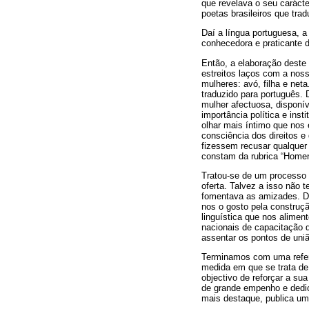
que revelava o seu carácte
poetas brasileiros que trad
Daí a língua portuguesa, a
conhecedora e praticante 
Então, a elaboração dest
estreitos laços com a nos
mulheres: avó, filha e ne
traduzido para português. 
mulher afectuosa, disponí
importância política e ins
olhar mais íntimo que nos 
consciência dos direitos 
fizessem recusar qualquer 
constam da rubrica “Homen
Tratou-se de um processo 
oferta. Talvez a isso não 
fomentava as amizades. De
nos o gosto pela construçã
linguística que nos alimen
nacionais de capacitação 
assentar os pontos de uniã
Terminamos com uma refe
medida em que se trata de
objectivo de reforçar a s
de grande empenho e dedi
mais destaque, publica um