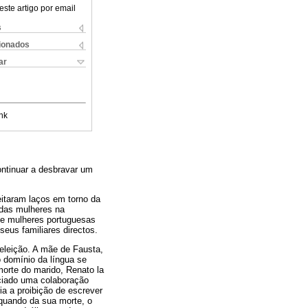
este artigo por email
s
cionados
ar
nk
ontinuar a desbravar um
itaram laços em torno da
 das mulheres na
 de mulheres portuguesas
eus familiares directos.
eleição. A mãe de Fausta,
o domínio da língua se
morte do marido, Renato la
iciado uma colaboração
ria a proibição de escrever
quando da sua morte, o