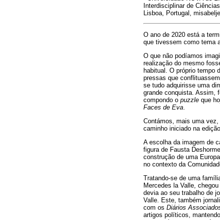
Interdisciplinar de Ciênc
Lisboa, Portugal, misabelj
O ano de 2020 está a termi
que tivessem como tema a
O que não podíamos imagin
realização do mesmo fosse
habitual. O próprio tempo
pressas que conflituassem
se tudo adquirisse uma di
grande conquista. Assim, 
compondo o
puzzle
que hoj
Faces de Eva
.
Contámos, mais uma vez, c
caminho iniciado na edição 
A escolha da imagem de ca
figura de Fausta Deshorme
construção de uma Europa m
no contexto da Comunidade 
Tratando-se de uma famíli
Mercedes la Valle, chegou
devia ao seu trabalho de j
Valle. Este, também jorna
com os
Diários Associado
artigos políticos, manten