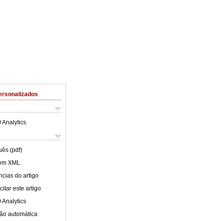
ersonalizados
 Analytics
uês (pdf)
 em XML
cias do artigo
itar este artigo
 Analytics
ão automática