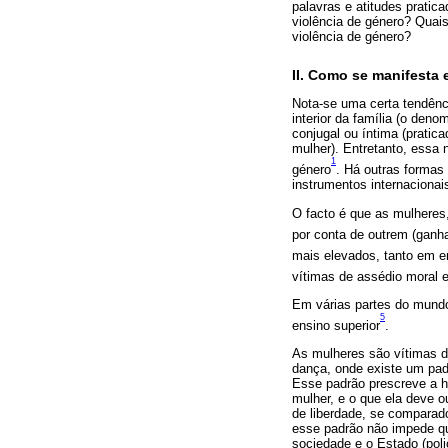
palavras e atitudes prati
violência de género? Quais
violência de género?
II. Como se manifesta 
Nota-se uma certa tendênc
interior da família (o den
conjugal ou íntima (prati
mulher). Entretanto, essa n
1
género
. Há outras formas
instrumentos internacionai
O facto é que as mulheres
por conta de outrem (gan
mais elevados, tanto em e
vítimas de assédio moral 
Em várias partes do mundo
5
ensino superior
.
As mulheres são vítimas de
dança, onde existe um pad
Esse padrão prescreve a h
mulher, e o que ela deve o
de liberdade, se compara
esse padrão não impede qu
sociedade e o Estado (polic