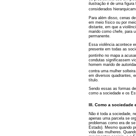
ilustração é de uma figur
considerados hierarquicam
Para além disso, cenas de 
em meio físico ou por meio
distante, em que a violênc
marido como chefe, para u
permanente.
Essa violência acontece e
presente em todas as soci
pontinho no mapa a acusar
condutas significassem vio
homem marido de autoridade
contra uma mulher solteir
em diversos quadrantes, e
título.
Sendo essas as formas de 
como a sociedade e os Es
III. Como a sociedade
Não é toda a sociedade, n
apenas uma parcela se orga
problemas como era de se 
Estado). Mesmo quando pr
vida das mulheres. Quando