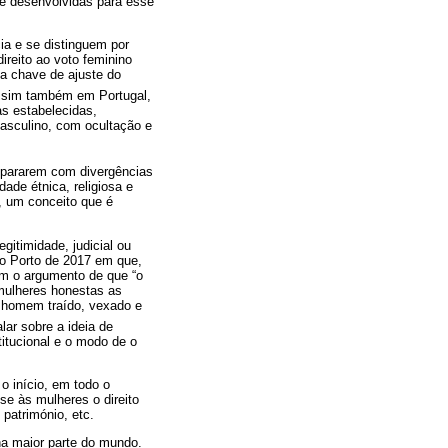
te desenvolvidas para esse
a e se distinguem por
reito ao voto feminino
a chave de ajuste do
ssim também em Portugal,
as estabelecidas,
asculino, com ocultação e
epararem com divergências
ade étnica, religiosa e
s, um conceito que é
gitimidade, judicial ou
o Porto de 2017 em que,
com o argumento de que “o
mulheres honestas as
o homem traído, vexado e
lar sobre a ideia de
itucional e o modo de o
o início, em todo o
se às mulheres o direito
 património, etc.
na maior parte do mundo.