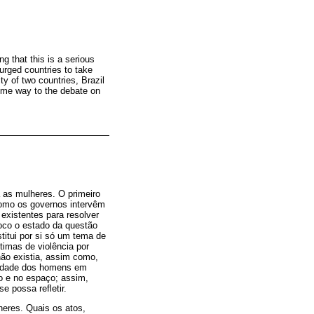
g that this is a serious
urged countries to take
ty of two countries, Brazil
some way to the debate on
as mulheres. O primeiro
como os governos intervêm
 existentes para resolver
foco o estado da questão
itui por si só um tema de
imas de violência por
não existia, assim como,
egridade dos homens em
o e no espaço; assim,
e possa refletir.
eres. Quais os atos,