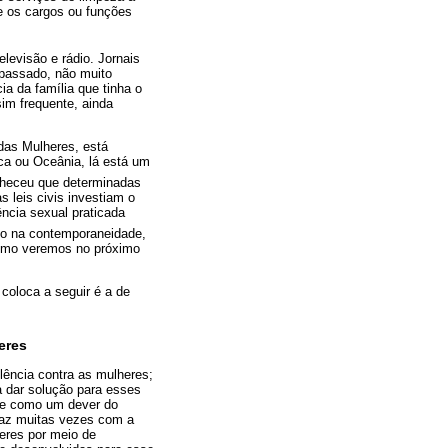
e os cargos ou funções
levisão e rádio. Jornais
 passado, não muito
a da família que tinha o
im frequente, ainda
das Mulheres, está
ca ou Oceânia, lá está um
heceu que determinadas
 leis civis investiam o
ência sexual praticada
o na contemporaneidade,
como veremos no próximo
coloca a seguir é a de
eres
lência contra as mulheres;
a dar solução para esses
ade como um dever do
faz muitas vezes com a
eres por meio de