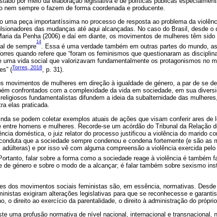
tado por meio da elaboração legislativa e de políticas públicas especialmen
tro nem sempre o fazem de forma coordenada e producente.
 uma peça importantíssima no processo de resposta ao problema da violênci
lsionadores das mudanças até aqui alcançadas. No caso do Brasil, desde o di
Maria da Penha (2006) e daí em diante, os movimentos de mulheres têm sido 
14
ual de sempre
. Essa é uma verdade também em outras partes do mundo, a
orres quando refere que “foram os feminismos que questionaram as disciplin
e uma vida social que valorizavam fundamentalmente os protagonismos no m
Torres, 2018
es” (
, p. 31).
os movimentos de mulheres em direção à igualdade de género, a par de se d
mbém confrontados com a complexidade da vida em sociedade, em sua diversid
 religiosos fundamentalistas difundem a ideia da subalternidade das mulhere
ra elas praticada.
inda se podem coletar exemplos atuais de ações que visam conferir ares de le
 entre homens e mulheres. Recorde-se um acórdão do Tribunal da Relação d
ência doméstica, o juiz relator do processo justificou a violência do marido 
 conduta que a sociedade sempre condenou e condena fortemente (e são as 
as adúlteras) e por isso vê com alguma compreensão a violência exercida pel
Portanto, falar sobre a forma como a sociedade reage à violência é também fa
e de género e sobre o modo de a alcançar; é falar também sobre sexismo inst
ões dos movimentos sociais feministas são, em essência, normativas. Desde 
istas exigiram alterações legislativas para que se reconhecesse e garantis
ho, o direito ao exercício da parentalidade, o direito à administração do próprio
e uma profusão normativa de nível nacional, internacional e transnacional, 