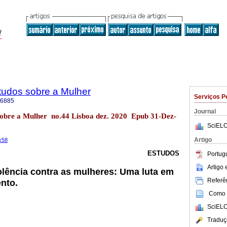
tudos sobre a Mulher
Serviços P
-6885
Journal
sobre a Mulher no.44 Lisboa dez. 2020 Epub 31-Dez-
SciELO
Artigo
k58
ESTUDOS
Portug
Artigo
olência contra as mulheres: Uma luta em
Referên
nto.
Como c
SciELO
Traduç