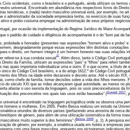
 Civis ocidentais, como o brasileiro e o português, ainda utilizam os termos
neutro universal. Encontrado em abundância nos respectivos livros do Direit
ras temáticas, o (nada) neutro masculino universal está, por exemplo, no art.
ue o administrador da sociedade empresária tenha, no exercício de suas funç
 ativo e probo costuma empregar na administração de seus próprios negócios
tugal, por ocasião da implementação do Regime Jurídico do Maior Acompanh
 que o padrão de cuidado e diligência do acompanhante é o do “bom pai de fam
e, probidade e honradez (presentes nas expressões “homem ativo e probo” e “
 homem, designadamente porque essas expressões têm distintas conotações 
 para o direito, um homem íntegro é um homem honesto nas suas relações int
11
er refere-se à sua conduta sexual
. Além disso, tanto o Código Civil portuguê
Direito da Família, utilizam as expressões “pais” e “filhos” para referir tam
as nas quais importaria individualizar uma e outro. É o que ocorre, a título d
 único do Código Civil brasileiro, e a do artigo 1612.º do Código Civil portug
amento dos filhos na idade entre dezasseis e dezoito anos. Até o século XIX
ai, como chefe de família, tomar decisões sobre a vida dos filhos menores.
cio do século XXI que as mães alcançaram igual autoridade, ao menos no pl
porta afastar o uso sexista da linguagem, pois os usos preconceituosos da l
Gregoli, 2017
tuação dos preconceitos nos quais tais usos estão baseados” (
, 
 universal é encontrado na linguagem pictográfica onde se observa uma p
ntre homens e mulheres. Em 2005, Pedro Bessa realizou um estudo na Univers
sinalética oriundos de diversos países (perfazendo uma amostra de cerca de 
tereótipos de género, para além de uma utilização sistemática da forma mas
Bessa, 2009
masculinos muito superior à dos femininos” (
, p. 1). A pesquisa e
ização de género; por exemplo, a sinalética usada em hotéis e empresas para
tograma com uma figura masculina, enquanto nos pictogramas indicativos do