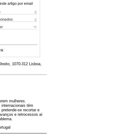
este artigo por email
s
cionados
ar
nk
ireito, 1070-312 Lisboa,
serem mulheres.
 internacionais têm
 pretende-se recortar e
avanços e retrocessos aí
roblema.
rtugal