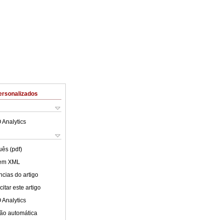
ersonalizados
 Analytics
uês (pdf)
 em XML
cias do artigo
itar este artigo
 Analytics
ão automática