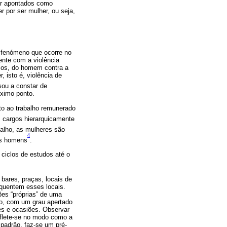
ser apontados como
r por ser mulher, ou seja,
 fenómeno que ocorre no
ente com a violência
asos, do homem contra a
, isto é, violência de
sou a constar de
óximo ponto.
to ao trabalho remunerado
 cargos hierarquicamente
balho, as mulheres são
4
os homens
.
ciclos de estudos até o
bares, praças, locais de
quentem esses locais.
ões “próprias” de uma
to, com um grau apertado
s e ocasiões. Observar
flete-se no modo como a
 padrão, faz-se um pré-