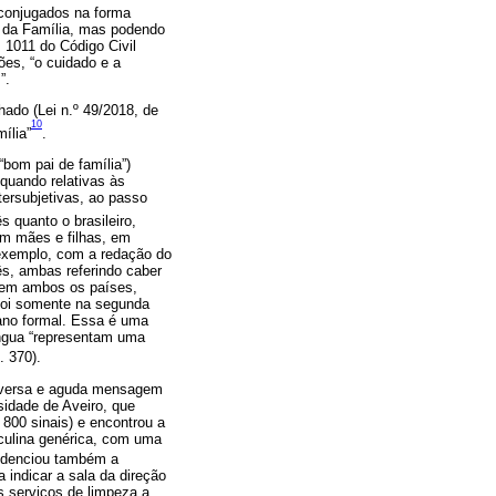
 conjugados na forma
o da Família, mas podendo
 1011 do Código Civil
ões, “o cuidado e a
”.
ado (Lei n.º 49/2018, de
10
ília”
.
bom pai de família”)
quando relativas às
ersubjetivas, ao passo
s quanto o brasileiro,
bém mães e filhas, em
e exemplo, com a redação do
uês, ambas referindo caber
, em ambos os países,
 Foi somente na segunda
ano formal. Essa é uma
íngua “representam uma
p. 370).
erversa e aguda mensagem
idade de Aveiro, que
800 sinais) e encontrou a
culina genérica, com uma
videnciou também a
 indicar a sala da direção
s serviços de limpeza a