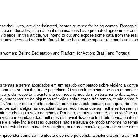
e their lives, are discriminated, beaten or raped for being women. Recognisin
 in recent decades, international organisations have promoted agreements and 
violence. In this article, we intend to cut and expose some data from the reali
 the advances and setbacks found, in the hope of being able to contribute in 
t women; Beijing Declaration and Platform for Action; Brazil and Portugal
s temas a serem abordados em um estudo comparado sobre violência contra 
a como ela se manifesta e é percebida. O segundo relaciona-se com o modo 
 terceiro diz respeito à existência de mecanismos de monitoramento das ações
go, apresentar-se-ão algumas reflexões sobre estes três temas, tendo como 
Convém dizer que o modo particular como cada país encara essa questão const
ce. Se até há algumas décadas não se reconhecia que as mulheres fossem vít
 se distinguia sexo de género. Por isso, estatisticamente, essa violência 
à vida e integridade das mulheres era invisibilizado pelo direito à vida e int
resse e a relevância dessas questões não se situam de modo uniforme no temp
-á um estudo descritivo de situações, normas e padrões, para que sobre eles s
ompreender como se manifesta e como é percebida a violência contra as mulh