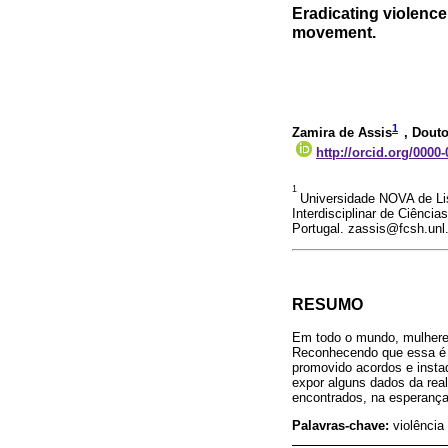
Eradicating violence
movement.
1
Zamira de Assis
, Douto
http://orcid.org/0000
1
Universidade NOVA de Li
Interdisciplinar de Ciênci
Portugal. zassis@fcsh.unl.
RESUMO
Em todo o mundo, mulheres
Reconhecendo que essa é u
promovido acordos e instad
expor alguns dados da real
encontrados, na esperança 
Palavras-chave:
violência