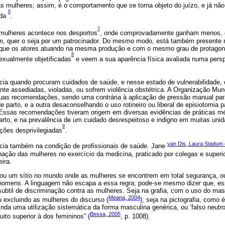
 mulheres; assim, é o comportamento que se torna objeto do juízo, e já não 
6
ada
.
7
 mulheres acontece nos desportos
, onde comprovadamente ganham menos, q
m, quer o seja por um patrocinador. Do mesmo modo, está também presente
que os atores atuando na mesma produção e com o mesmo grau de protagon
8
xualmente objetificadas
e veem a sua aparência física avaliada numa pers
cia quando procuram cuidados de saúde, e nesse estado de vulnerabilidade, 
nte assediadas, violadas, ou sofrem violência obstétrica. A Organização Mu
duas recomendações, sendo uma contrária à aplicação de pressão manual para 
e parto, e a outra desaconselhando o uso rotineiro ou liberal de episiotomia 
 Essas recomendações tiveram origem em diversas evidências de práticas méd
arto, e na prevalência de um cuidado desrespeitoso e indigno em muitas uni
9
ções desprivilegiadas
.
van Dis, Laura Stadum
cia também na condição de profissionais de saúde. Jane
nação das mulheres no exercício da medicina, praticado por colegas e superio
ira.
u um sítio no mundo onde as mulheres se encontrem em total segurança, ou
homens. A linguagem não escapa a essa regra; pode-se mesmo dizer que, es
subtil de discriminação contra as mulheres. Seja na grafia, com o uso do ma
Meana, 2004
ou excluindo as mulheres do discurso (
), seja na pictografia, como 
ainda uma utilização sistemática da forma masculina genérica, ou ‘falso neut
Bessa, 2005
to superior à dos femininos” (
, p. 1008).