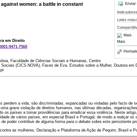
 against women: a battle in constant
Enviar 
Indicadore
Links rela
Compartilh
Mais
ra em Direito
Mais
-0001-9471-7560
Permali
sboa, Faculdade de Ciências Sociais e Humanas, Centro
as Sociais (CICS.NOVA), Faces de Eva. Estudos sobre a Mulher, Doutora em D
pt
 perdem a vida, são discriminadas, espancadas ou violadas pelo facto de 
ma grave violação de direitos humanos, nas últimas décadas, organizações
o os países a tomar providências para erradicar essa violência. Neste artigo,
idade de vários países, em especial Brasil e Portugal, de modo a realçar os 
de poder contribuir de alguma forma para o debate sobre este persistente p
 contra as mulheres; Declaração e Plataforma de Ação de Pequim; Brasil e Po