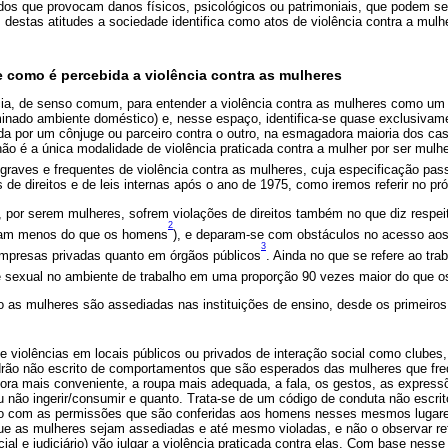
cados que provocam danos físicos, psicológicos ou patrimoniais, que podem 
 destas atitudes a sociedade identifica como atos de violência contra a mulhe
e como é percebida a violência contra as mulheres
ia, de senso comum, para entender a violência contra as mulheres como um
ominado ambiente doméstico) e, nesse espaço, identifica-se quase exclusivam
cada por um cônjuge ou parceiro contra o outro, na esmagadora maioria dos c
ão é a única modalidade de violência praticada contra a mulher por ser mulher
 graves e frequentes de violência contra as mulheres, cuja especificação pas
s de direitos e de leis internas após o ano de 1975, como iremos referir no pr
, por serem mulheres, sofrem violações de direitos também no que diz respei
2
ham menos do que os homens
), e deparam-se com obstáculos no acesso aos
3
mpresas privadas quanto em órgãos públicos
. Ainda no que se refere ao tra
e sexual no ambiente de trabalho em uma proporção 90 vezes maior do que 
 as mulheres são assediadas nas instituições de ensino, desde os primeiros 
 violências em locais públicos ou privados de interação social como clubes, 
rão não escrito de comportamentos que são esperados das mulheres que fre
ora mais conveniente, a roupa mais adequada, a fala, os gestos, as express
u não ingerir/consumir e quanto. Trata-se de um código de conduta não escri
do com as permissões que são conferidas aos homens nesses mesmos lugare
e as mulheres sejam assediadas e até mesmo violadas, e não o observar re
ial e judiciário) vão julgar a violência praticada contra elas. Com base nesse