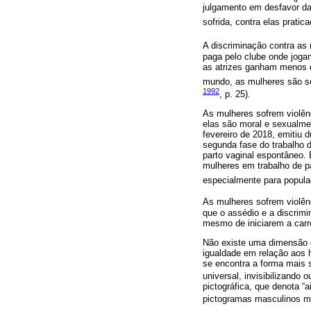
julgamento em desfavor das
sofrida, contra elas pratic
A discriminação contra as
paga pelo clube onde joga
as atrizes ganham menos 
mundo, as mulheres são se
1992
, p. 25).
As mulheres sofrem violên
elas são moral e sexualme
fevereiro de 2018, emitiu 
segunda fase do trabalho d
parto vaginal espontâneo.
mulheres em trabalho de p
especialmente para popula
As mulheres sofrem violên
que o assédio e a discrimi
mesmo de iniciarem a carre
Não existe uma dimensão o
igualdade em relação aos 
se encontra a forma mais 
universal, invisibilizando 
pictográfica, que denota “
pictogramas masculinos mui