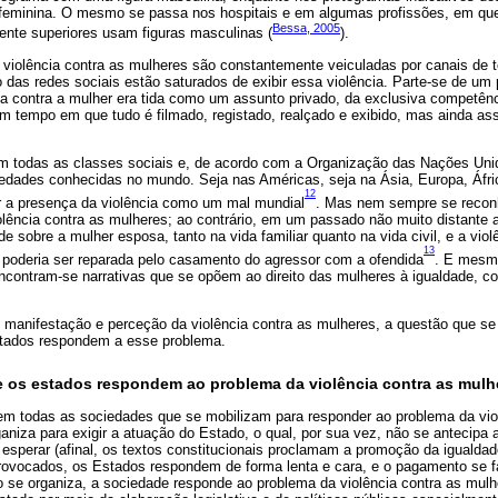
a feminina. O mesmo se passa nos hospitais e em algumas profissões, em qu
Bessa, 2005
ente superiores usam figuras masculinas (
).
violência contra as mulheres são constantemente veiculadas por canais de te
 das redes sociais estão saturados de exibir essa violência. Parte-se de um
ia contra a mulher era tida como um assunto privado, da exclusiva competênci
m tempo em que tudo é filmado, registado, realçado e exibido, mas ainda ass
m todas as classes sociais e, de acordo com a Organização das Nações Uni
edades conhecidas no mundo. Seja nas Américas, seja na Ásia, Europa, Áfri
12
 a presença da violência como um mal mundial
. Mas nem sempre se recon
lência contra as mulheres; ao contrário, em um passado não muito distante as
 sobre a mulher esposa, tanto na vida familiar quanto na vida civil, e a viol
13
a poderia ser reparada pelo casamento do agressor com a ofendida
. E mesm
ncontram-se narrativas que se opõem ao direito das mulheres à igualdade, 
manifestação e perceção da violência contra as mulheres, a questão que se 
tados respondem a esse problema.
 e os estados respondem ao problema da violência contra as mulh
em todas as sociedades que se mobilizam para responder ao problema da vio
niza para exigir a atuação do Estado, o qual, por sua vez, não se antecipa 
esperar (afinal, os textos constitucionais proclamam a promoção da iguald
ovocados, os Estados respondem de forma lenta e cara, e o pagamento se 
 se organiza, a sociedade responde ao problema da violência contra as mulh