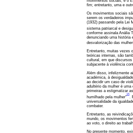
movimentos sociais, e o Es
fim; entretanto, uma e ou
Os movimentos sociais são
serem os verdadeiros impu
(1932) passando pela Lei 
sistema patriarcal e desig
conforme assinala Anália T
denunciando uma história 
desvalorização das mulher
Entretanto, muitas vezes 
teóricas internas, são ta
cultural, em que discursos
subjacente à violência cont
Além disso, infelizmente a
académica, à desigualdade
ao decidir um caso de viol
adultério da mulher é uma
primeiras a estigmatizar 
15
humilhado pela mulher”
. 
universalidade da igualdad
combater.
Entretanto, as reivindicaç
mundo, os movimentos femin
ao voto, o direito ao trabal
No presente momento, exist