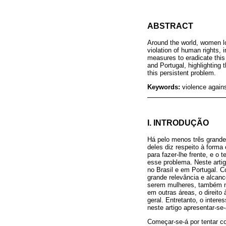
ABSTRACT
Around the world, women los
violation of human rights,
measures to eradicate this 
and Portugal, highlighting
this persistent problem.
Keywords:
violence agains
I. INTRODUÇÃO
Há pelo menos três grande
deles diz respeito à form
para fazer-lhe frente, e o
esse problema. Neste arti
no Brasil e em Portugal. 
grande relevância e alcan
serem mulheres, também não
em outras áreas, o direito 
geral. Entretanto, o inte
neste artigo apresentar-se
Começar-se-á por tentar c