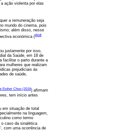
a ação violenta por elas
uer a remuneração seja
 no mundo do cinema, pois
ismo; além disso, nesse
Wolf,
pectiva económica (
ou justamente por isso,
ndial da Saúde, em 18 de
facilitar o parto durante a
para mulheres que realizam
icas prejudiciais às
dades de saúde,
 e Esther Choo (2018
) afirmam
res, tem início antes
 em situação de total
pecialmente na linguagem,
sculino como termo
é o caso da sinalética
ro’, com uma ocorrência de