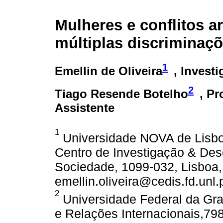
Mulheres e conflitos 
múltiplas discriminaç
1
Emellin de Oliveira
, Invest
2
Tiago Resende Botelho
, Pr
Assistente
1
Universidade NOVA de Lisboa
Centro de Investigação & Des
Sociedade, 1099-032, Lisboa, 
emellin.oliveira@cedis.fd.unl.
2
Universidade Federal da Gra
e Relações Internacionais,79