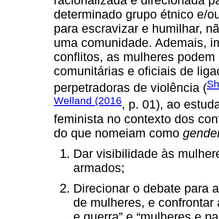
determinado grupo étnico e/o
para escravizar e humilhar, 
uma comunidade. Ademais, imp
conflitos, as mulheres podem
comunitárias e oficiais de lig
Sh
perpetradoras de violência (
Welland (2016
, p. 01), ao est
feminista no contexto dos con
do que nomeiam como
gende
Dar visibilidade às mulher
armados;
Direcionar o debate para 
de mulheres, e confrontar
e guerra” e “mulheres e pa