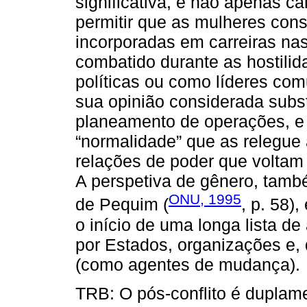
significativa, e não apenas c
permitir que as mulheres co
incorporadas em carreiras na
combatido durante as hostilid
políticas ou como líderes com
sua opinião considerada subst
planeamento de operações, e
“normalidade” que as relegue
relações de poder que voltam 
A perspetiva de gênero, tamb
ONU, 1995
de Pequim (
, p. 58)
o início de uma longa lista 
por Estados, organizações e, d
(como agentes de mudança).
TRB: O pós-conflito é duplame