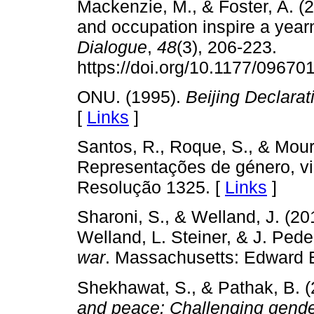
Mackenzie, M., & Foster, A. (
and occupation inspire a year
Dialogue
,
48
(3), 206-223.
https://doi.org/10.1177/0967
ONU. (1995).
Beijing Declarat
[
Links
]
Santos, R., Roque, S., & Mour
Representações de género, vi
Resolução 1325. [
Links
]
Sharoni, S., & Welland, J. (201
Welland, L. Steiner, & J. Ped
war
. Massachusetts: Edward E
Shekhawat, S., & Pathak, B. 
and peace: Challenging gender