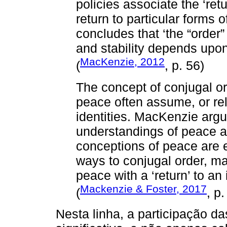
policies associate the ‘retu
return to particular forms 
concludes that ‘the “order” 
and stability depends upon
MacKenzie, 2012
(
, p. 56)
The concept of conjugal or
peace often assume, or re
identities. MacKenzie argu
understandings of peace a
conceptions of peace are e
ways to conjugal order, ma
peace with a ‘return’ to an 
Mackenzie & Foster, 2017
(
, p.
Nesta linha, a participação d