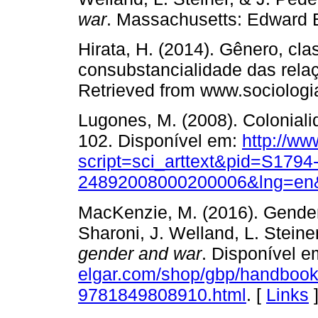
war
. Massachusetts: Edward E
Hirata, H. (2014). Gênero, cla
consubstancialidade das rela
Retrieved from www.sociologia.
Lugones, M. (2008). Colonial
102. Disponível em:
http://ww
script=sci_arttext&pid=S1794
24892008000200006&lng=en
MacKenzie, M. (2016). Gender 
Sharoni, J. Welland, L. Steine
gender and war
. Disponível 
elgar.com/shop/gbp/handbook
9781849808910.html
. [
Links