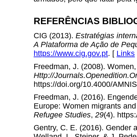
REFERÊNCIAS BIBLIO
CIG (2013).
Estratégias inter
A Plataforma de Ação de Peq
https://www.cig.gov.pt
. [
Links
Freedman, J. (2008). Women, 
Http://Journals.Openedition.
https://doi.org/10.4000/AMNIS
Freedman, J. (2016). Engender
Europe: Women migrants and t
Refugee Studies
,
29
(4). https
Gentry, C. E. (2016). Gender a
Welland, L. Steiner, & J. Ped