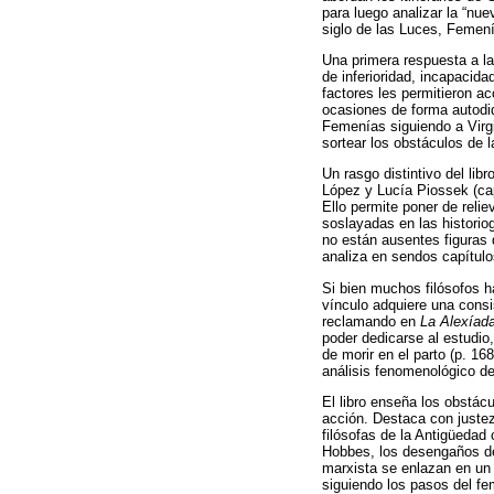
para luego analizar la “nu
siglo de las Luces, Femení
Una primera respuesta a la
de inferioridad, incapacid
factores les permitieron ac
ocasiones de forma autodi
Femenías siguiendo a Virgi
sortear los obstáculos de l
Un rasgo distintivo del lib
López y Lucía Piossek (cap
Ello permite poner de reli
soslayadas en las historio
no están ausentes figuras 
analiza en sendos capítulos
Si bien muchos filósofos h
vínculo adquiere una cons
reclamando en
La Alexíad
poder dedicarse al estudio
de morir en el parto (p. 1
análisis fenomenológico de
El libro enseña los obstácu
acción. Destaca con justez
filósofas de la Antigüeda
Hobbes, los desengaños de
marxista se enlazan en un 
siguiendo los pasos del fe