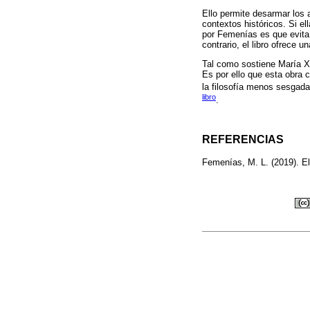
Ello permite desarmar los
contextos históricos. Si e
por Femenías es que evita r
contrario, el libro ofrece u
Tal como sostiene María Xo
Es por ello que esta obra c
la filosofía menos sesgad
libro
.
REFERENCIAS
Femenías, M. L. (2019). El