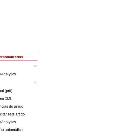
ersonalizados
 Analytics
ol (pdf)
 em XML
cias do artigo
itar este artigo
 Analytics
ão automática