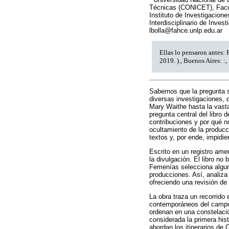
Técnicas (CONICET), Facu
Instituto de Investigacion
Interdisciplinario de Inves
lbolla@fahce.unlp.edu.ar
Ellas lo pensaron antes: F
2019. )., Buenos Aires: :,
Sabemos que la pregunta so
diversas investigaciones,
Mary Waithe hasta la vasta
pregunta central del libro 
contribuciones y por qué no
ocultamiento de la producci
textos y, por ende, impidie
Escrito en un registro ame
la divulgación. El libro no
Femenías selecciona algun
producciones. Así, analiza
ofreciendo una revisión de
La obra traza un recorrido 
contemporáneos del campo fi
ordenan en una constelació
considerada la primera hist
abordan los itinerarios de C