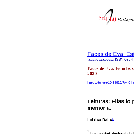
Faces de Eva. Es
versão impressa
ISSN
0874
Faces de Eva. Estudos 
2020
https://doi.org/10.34619/7wn9-h
Leituras: Ellas lo
memoria.
1
Luisina Bolla
1
Universidad Nacional de L