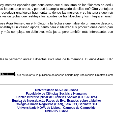
 argumentos epocales que consideran que el sexismo de los filósofos se ded
llas lo pensaron antes, ¿por qué la amplia mayoría de ellos no? Otra ventaja 
eproducir una lógica fragmentaria, donde las mujeres y su historia siguen sien
na visión global que restituye los aportes de las filósofas y los integra en una
se Agra Romero en el Prólogo, a la fecha sigue habiendo un amplio desconoc
onstituye un valioso aporte, tanto para visibilizar sus producciones como para
a y más compleja; en definitiva, más justa, pero también más interesante, c
las lo pensaron antes: Filósofas excluidas de la memoria. Buenos Aires: Edi
Este es un artículo publicado en acceso abierto bajo una licencia Creative Co
Universidade NOVA de Lisboa
Faculdade de Ciências Sociais e Humanas
Centro Interdisciplinar de Ciências Sociais (CICS.NOVA)
Equipa de Investigação Faces de Eva. Estudos sobre a Mulher
Colégio Almada Negreiros (CAN), Sala 333, Gabinete 361
Universidade NOVA de Lisboa - Campus de Campolide
1099-085 Lisboa