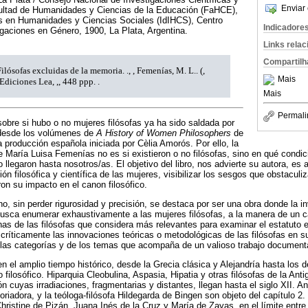
Enviar 
ltad de Humanidades y Ciencias de la Educación (FaHCE),
es en Humanidades y Ciencias Sociales (IdIHCS), Centro
Indicadore
tigaciones en Género, 1900, La Plata, Argentina.
Links rela
Compartilh
ilósofas excluidas de la memoria. ., , Femenías, M. L.. (,
Mais
 Ediciones Lea, ,, 448 ppp. .
Mais
Permali
bre si hubo o no mujeres filósofas ya ha sido saldada por
 desde los volúmenes de
A History of Women Philosophers
de
 producción española iniciada por Cèlia Amorós. Por ello, la
de María Luisa Femenías no es si existieron o no filósofas, sino en qué condi
 llegaron hasta nosotros/as. El objetivo del libro, nos advierte su autora, es 
ón filosófica y científica de las mujeres, visibilizar los sesgos que obstaculi
ron su impacto en el canon filosófico.
no, sin perder rigurosidad y precisión, se destaca por ser una obra donde la 
 busca enumerar exhaustivamente a las mujeres filósofas, a la manera de un ca
as de las filósofas que considera más relevantes para examinar el estatuto 
 críticamente las innovaciones teóricas o metodológicas de las filósofas en s
 las categorías y de los temas que acompaña de un valioso trabajo document
en el amplio tiempo histórico, desde la Grecia clásica y Alejandría hasta los
losófico. Hiparquia Cleobulina, Aspasia, Hipatia y otras filósofas de la Anti
n cuyas irradiaciones, fragmentarias y distantes, llegan hasta el siglo XII.
oriadora, y la teóloga-filósofa Hildegarda de Bingen son objeto del capítulo 2.
hristine de Pizán, Juana Inés de la Cruz y María de Zayas, en el límite entre la 