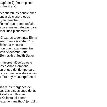
capítulo 7). Ya en pleno
tulos 6 y 7).
 desafiaron las condiciones
encia de clase u otros
y la filosofía. En
nónimo” que, como señala
 diversas estrategias para
incluirlas plenamente.
 Cruz, las argentinas Elvira
rós Puente (capítulo 15).
pañolas, a menudo
ación que traza Femenías
zabeth Anscombe, que
 Benhabib y Judith Butler.
s mujeres filósofas este
ramos a Anna Comnena
en el uso del tiempo para
 concluye unos días antes
l “Yo soy mi cuerpo” en el
ncias y los márgenes de
ca. Las discusiones de las
 Astell con Thomas
 Kollontai al canon
examen analítico” (p. 311),