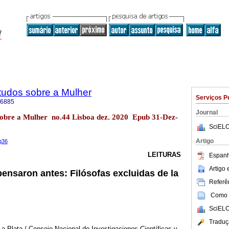
tudos sobre a Mulher
Serviços P
-6885
Journal
sobre a Mulher no.44 Lisboa dez. 2020 Epub 31-Dez-
SciELO
Artigo
q36
LEITURAS
Espanh
Artigo
 pensaron antes: Filósofas excluidas de la
Referên
Como c
SciELO
Traduç
a Plata / Consejo Nacional de Investigaciones Científicas y