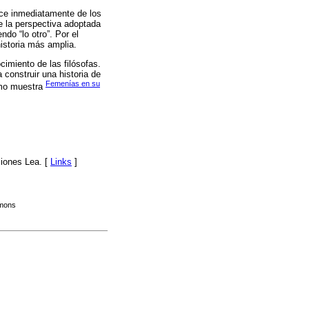
uce inmediatamente de los
de la perspectiva adoptada
do “lo otro”. Por el
 historia más amplia.
imiento de las filósofas.
 construir una historia de
Femenías en su
omo muestra
ciones Lea. [
Links
]
mmons