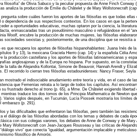
eva filosofía” de Olivia Sabuco y la peculiar propuesta de Anne Finch Conway (
as analiza la producción de Émilie du Châtelet y de Mary Wollstonecraft (capí
 pregunta sobre cuáles fueron los aportes de las filósofas es que todas ellas
ad o dependencia de sus respectivos contextos. En los casos en que la perten
ceder a oportunidades educativas, muchas optaron por la ciencia, la literatura 
dacta, enmascaradas tras un pseudónimo masculino o refugiándose en el “a
nia Woolf, encubre la producción de muchas mujeres, las filósofas elaboraron
as sociedades sexistas y, posteriormente, de una disciplina que se resistía a 
ro es que recupera los aportes de filósofas hispanohablantes: Juana Inés de la
ítulos 9 y 13), la mexicana Graciela Hierro (cap. 14) y la española Cèlia Amo
eve la producción castellana y los aportes de filósofas latinoamericanas y es
grafías anglosajonas y de la Europa no hispana. Por supuesto, en la constel
de la talla de Alejandra Kollontai, Simone de Beauvoir, Hannah Arendt y Eli
. El recorrido lo cierran tres filósofas estadounidenses: Nancy Fraser, Seyla
an mostrado el indisociable anudamiento entre teoría y vida, en el caso de la
istencia que Femenías retrata a lo largo de todos los capítulos. Así encont
a
su frustrado derecho al trono (p. 65), a Mme. De Châtelet exigiendo libertad 
, mientras traduce los dos tomos de los
Principia Mathematica
de Newton que
68). Varios siglos después, en Tucumán, Lucía Piossek mostraría los límites de
l embarazo (p. 291).
los y las dificultades que enfrentaron las filósofas, pero también las resiste
a el diálogo de las filósofas abordadas con los temas y debates de cada épo
d clásica con sus colegas varones, los debates de Anne de Conway y de Mary
 Mary Wollstonecraft con Jean-Jacques Rousseau y las críticas de Alejandra
“diálogo vivo” que conecta “igualdad, argumentación implacable y meticuloso 
minismo filosófico de Amorós.