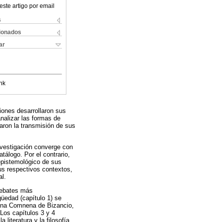
este artigo por email
s
cionados
ar
nk
ciones desarrollaron sus
analizar las formas de
zaron la transmisión de sus
investigación converge con
tálogo. Por el contrario,
epistemológico de sus
us respectivos contextos,
al.
 debates más
güedad (capítulo 1) se
 Anna Comnena de Bizancio,
 Los capítulos 3 y 4
literatura y la filosofía,