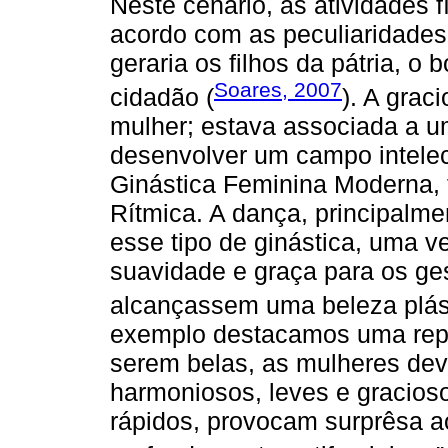
Neste cenário, as atividades 
acordo com as peculiaridades
geraria os filhos da pátria, o 
Soares, 2007
cidadão (
). A grac
mulher; estava associada a u
desenvolver um campo intelectu
Ginástica Feminina Moderna,
Rítmica. A dança, principalme
esse tipo de ginástica, uma v
suavidade e graça para os ge
alcançassem uma beleza plást
exemplo destacamos uma repo
serem belas, as mulheres dev
harmoniosos, leves e gracios
rápidos, provocam surprêsa 