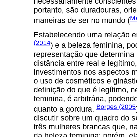
necessariamente conscientes
portanto, são duradouras, ori
Me
maneiras de ser no mundo (
Estabelecendo uma relação en
(2014
) e a beleza feminina, p
representação que determina 
distância entre real e legítim
investimentos nos aspectos m
o uso de cosméticos e ginástic
definição do que é legítimo, 
feminina, é arbitrária, poden
Borges (2005
quanto a gordura.
discutir sobre um quadro do s
três mulheres brancas que, n
da beleza feminina; porém, e