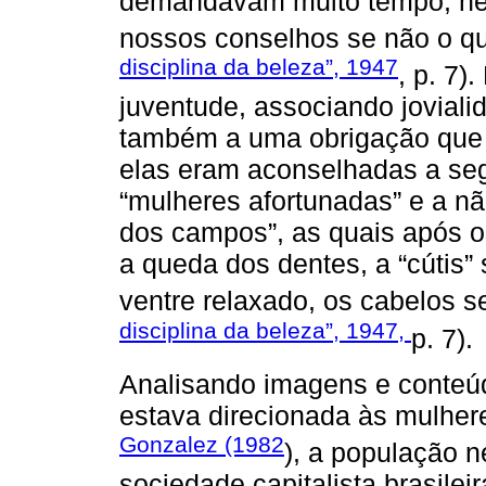
demandavam muito tempo, nem
nossos conselhos se não o qui
disciplina da beleza”, 1947
, p. 7)
juventude, associando jovial
também a uma obrigação que 
elas eram aconselhadas a seg
“mulheres afortunadas” e a n
dos campos”, as quais após o
a queda dos dentes, a “cútis” 
ventre relaxado, os cabelos se
disciplina da beleza”, 1947,
p. 7).
Analisando imagens e conteúd
estava direcionada às mulher
Gonzalez (1982
), a população n
sociedade capitalista brasilei