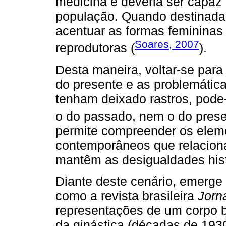
medicina e deveria ser capaz 
população. Quando destinada 
acentuar as formas femininas
Soares, 2007
reprodutoras (
).
Desta maneira, voltar-se par
do presente e as problemáticas
tenham deixado rastros, pode-
o do passado, nem o do presen
permite compreender os elem
contemporâneos que relaciona
mantêm as desigualdades histó
Diante deste cenário, emerge
como a revista brasileira
Jorn
representações de um corpo be
da ginástica (décadas de 193