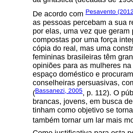
Pesavento (201
De acordo com
as pessoas percebam a sua re
por elas, uma vez que geram p
compostas por uma força inte
cópia do real, mas uma const
femininas brasileiras têm gra
opiniões para as mulheres na
espaço doméstico e procuram
conselheiras persuasivas, co
Bassanezi, 2005
(
, p. 112). O pú
brancas, jovens, em busca d
tinham como objetivo se torn
também tornar um lar mais mo
Como justificativa para esta