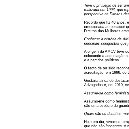
Teve o privilégio de ser 
realizada em 1993, que re
perspectiva os Direitos d
Recordo que fiz 40 anos, e
emocionada ao perceber qu
Direitos das Mulheres era
Conhecer a história da AM
principais conquistas que 
A origem da AMCV teve com
colocando a associação num
e a partidos políticos.
O facto de ter sido reconh
acreditação, em 1998, do 
Gostaria ainda de destaca
Advogados e, em 2010,
ex
Assume-se como feminista.
Assumo-me como feminista
são uma espécie de guardi
Quais são os desafios mai
Hoje em dia, vivemos temp
que não são
inocentes
. A 