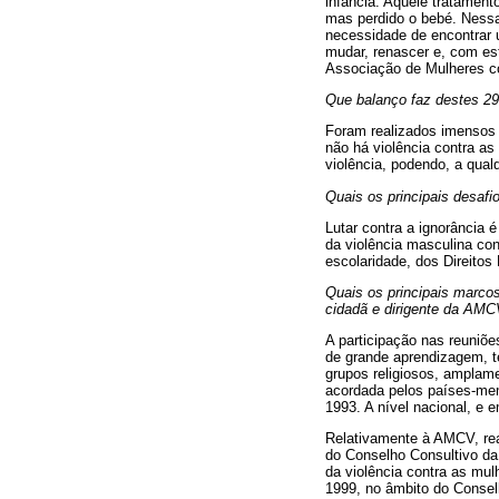
infância. Aquele tratament
mas perdido o bebé. Nessa
necessidade de encontrar u
mudar, renascer e, com est
Associação de Mulheres co
Que balanço faz destes 29
Foram realizados imensos 
não há violência contra a
violência, podendo, a qualq
Quais os principais desafi
Lutar contra a ignorância 
da violência masculina con
escolaridade, dos Direito
Quais os principais marcos
cidadã e dirigente da AM
A participação nas reuni
de grande aprendizagem, t
grupos religiosos, amplam
acordada pelos países-mem
1993. A nível nacional, e 
Relativamente à AMCV, rea
do Conselho Consultivo da
da violência contra as mul
1999, no âmbito do Conse