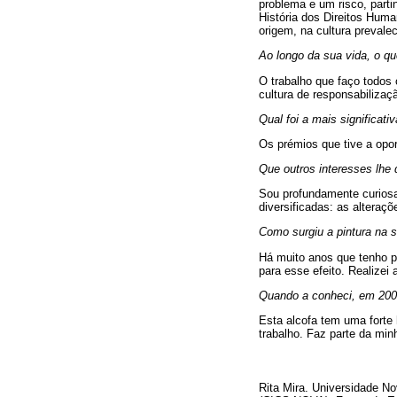
problema e um risco, part
História dos Direitos Hum
origem, na cultura prevale
Ao longo da sua vida, o qu
O trabalho que faço todos
cultura de responsabilizaç
Qual foi a mais significa
Os prémios que tive a opor
Que outros interesses lhe
Sou profundamente curiosa,
diversificadas: as alteraçõ
Como surgiu a pintura na 
Há muito anos que tenho 
para esse efeito. Realizei 
Quando a conheci, em 2000,
Esta alcofa tem uma forte h
trabalho. Faz parte da min
Rita Mira. Universidade No