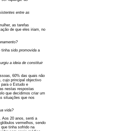
xistentes entre as
mulher, as tarefas
ação de que eles iriam, no
ionamento?
e tinha sido
promovida
a
giu a ideia de constituir
pessoas, 60% das quais não
cujo principal objectivo
 para o Estudo e
das nestas respostas
pelo que decidimos criar um
as situações que nos
ua vida?
 Aos 20 anos, senti a
 glóbulos vermelhos, sendo
que tinha sofrido na