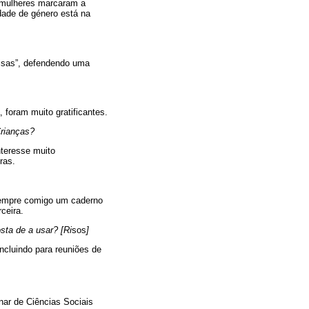
s mulheres marcaram a
dade de género está na
isas”, defendendo uma
 foram muito gratificantes.
Crianças?
nteresse muito
ras.
sempre comigo um caderno
rceira.
sta de a usar? [Ri
sos
]
incluindo para reuniões de
nar de Ciências Sociais