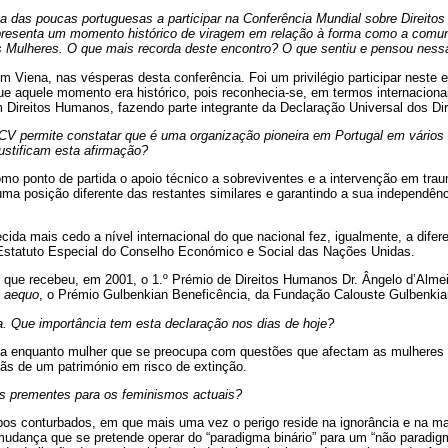
uma das poucas portuguesas a participar na Conferência Mundial sobre Direit
presenta um momento histórico de viragem em relação à forma como a comun
as Mulheres. O que mais recorda deste encontro? O que sentiu e pensou nessa
m Viena, nas vésperas desta conferência. Foi um privilégio participar neste e
e aquele momento era histórico, pois reconhecia-se, em termos internaciona
m Direitos Humanos, fazendo parte integrante da Declaração Universal dos D
CV permite constatar que é uma organização pioneira em Portugal em vários
justificam esta afirmação?
o ponto de partida o apoio técnico a sobreviventes e a intervenção em trau
a posição diferente das restantes similares e garantindo a sua independênci
ecida mais cedo a nível internacional do que nacional fez, igualmente, a difer
Estatuto Especial do Conselho Económico e Social das Nações Unidas.
r que recebeu, em 2001, o 1.º Prémio de Direitos Humanos Dr. Ângelo d’Alme
 aequo
, o Prémio Gulbenkian Beneficência, da Fundação Calouste Gulbenkia
 Que importância tem esta declaração nos dias de hoje?
 enquanto mulher que se preocupa com questões que afectam as mulheres e 
ãs de um património em risco de extinção.
s prementes para os feminismos actuais?
os conturbados, em que mais uma vez o perigo reside na ignorância e na ma
mudança que se pretende operar do “paradigma binário” para um “não paradigm