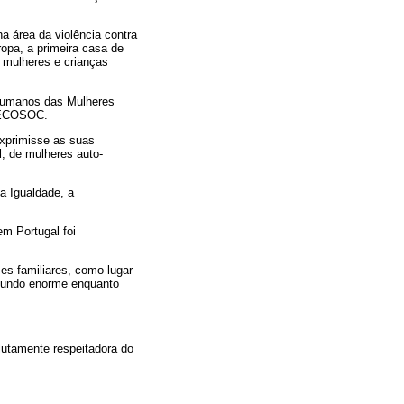
a área da violência contra
opa, a primeira casa de
e mulheres e crianças
s Humanos das Mulheres
- ECOSOC.
exprimisse as suas
l, de mulheres auto-
a Igualdade, a
m Portugal foi
es familiares, como lugar
 mundo enorme enquanto
lutamente respeitadora do