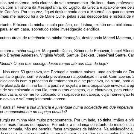
nha avó materna, pela clareza do seu pensamento. No liceu, duas professoras
ada com a História da Mesopotâmia, do Egipto, da Grécia e apaixonei-me pela
de Camões. Por sua vez, fiquei deslumbrada com a Matemática quando perce
 mais me marcou foi a de Marie Curie, pelas suas descobertas e história de v
rtante. Próximo da minha escola primária, em Lisboa, existia uma biblioteca 
 para ler em casa, sobretudo sobre investigação científica.
 outras áreas de referência na minha formação, destacando Marcel Marceau
ueceram a minha
viagem
: Marguerite Duras, Simone de Beauvoir, Isabel Allend
ello Breyner Andersen, Virginia Woolf, Samuel Beckett, Jean-Paul Sartre, Ca
fância? O que traz consigo desse tempo até aos dias de hoje?
cil. Nos anos 50 grassava, em Portugal e noutros países, uma epidemia de
Tin
anitário grave, com elevada prevalência na população infantil. Com apenas 3
relacionada com o processo de tratamento que se praticava, na altura, para 
e afastada da minha família para ser sujeita a uma terapia que envolvia a ap
 de ser colocada numa fila, com outras crianças, que choravam, para entrar 
nca vazia, onde me foi colocado um capacete na cabeça, cuja intervenção fe
-de-cavalo e saí completamente careca.
 para si, viver a sua infância e juventude numa sociedade em que imperava
lher essencialmente no espaço privado?
surgiu na minha vida muito precocemente. Por um lado, só tinha irmãos e pri
os mais típicos de rapazes. Por outro, a mudança constante de residência d
ora primária, não me permitiu fazer amigas/os de infância. Na adolescência
e género, ao ser confrontada com inúmeras proibições pelo simples facto de 