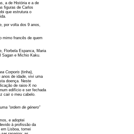
, a de História e a de
s figuras de Carlos
bi que estrutura o
ida.
e, por volta dos 9 anos,
, o mimo francês de quem
e, Florbela Espanca, Maria
rl Sagan e Michio Kaku.
ea Corporis
(tinha),
 anos de idade, vivi uma
esta doença. Neste
licação de raios-X no
num edifício e ser fechada
z cair o meu cabelo.
 uma “ordem de género”
mos, e adoptei
evido à profissão da
, em Lisboa, tomei
ser rapariga: as