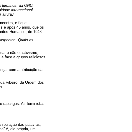
os Humanos, da ONU,
idade internacional
 altura?
ncontro, e fiquei
is e após 45 anos, que os
ireitos Humanos, de 1948.
 aspectos. Quais as
ma, e não o activismo,
a face a grupos religiosos
ença, com a atribuição da
ida Ribeiro, da Ordem dos
n.
raparigas. As feministas
nipulação das palavras,
a” é, ela própria, um