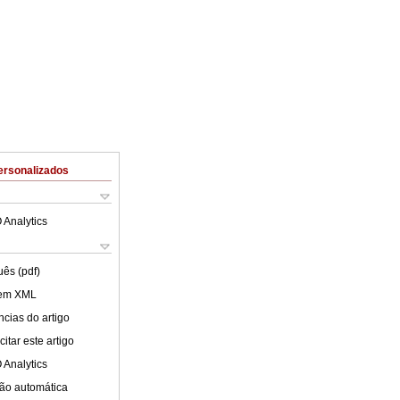
ersonalizados
 Analytics
uês (pdf)
 em XML
cias do artigo
itar este artigo
 Analytics
ão automática