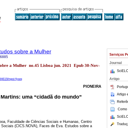
tudos sobre a Mulher
Serviços P
-6885
Journal
sobre a Mulher no.45 Lisboa jun. 2021 Epub 30-Nov-
SciELO
Artigo
0.34619/ngoi-fywq
PIONEIRA
Portug
Artigo
 Martins: uma “cidadã do mundo”
Referên
Como c
SciELO
boa, Faculdade de Ciências Sociais e Humanas, Centro
Traduç
ias Sociais (CICS.NOVA), Faces de Eva. Estudos sobre a