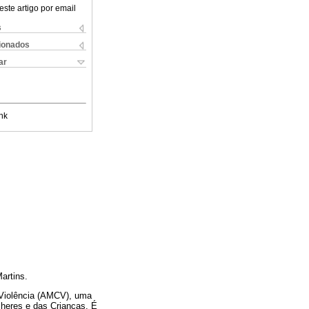
este artigo por email
s
cionados
ar
nk
artins.
a Violência (AMCV), uma
heres e das Crianças. É