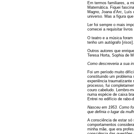
Em termos familiares, a mi
Matemática. Fiquei fascin
Magno, Joana d’Arc, Luís 
universo. Mas a figura que
Ler foi sempre o mais impo
comecei a requisitar livros
O teatro e a música foram
tenho um autógrafo [
risos
].
Outros autores que enriq
Teresa Horta, Sophia de M
Como descreveria a sua in
Foi um período muito difí
constituindo um problema s
experiência traumatizante 
processo, fui completament
couro cabeludo. Lembro-me
numa espécie de caixa bra
Entrei no edifício de rabo
Nasceu em 1953. Como foi,
que definia o lugar da mu
A consciência de estar só 
comportamentos considerad
minha mãe, que era profess
consciência das questões d