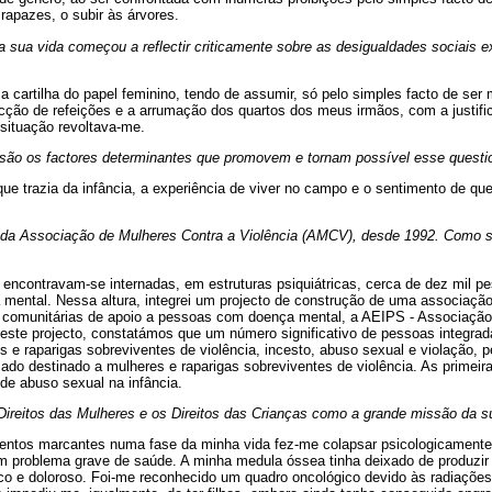
 rapazes, o subir às árvores.
 sua vida começou a reflectir criticamente sobre as desigualdades sociais e
a cartilha do papel feminino, tendo de assumir, só pelo simples facto de ser 
ção de refeições e a arrumação dos quartos dos meus irmãos, com a justific
 situação revoltava-me.
 são os factores determinantes que promovem e tornam possível esse quest
que trazia da infância, a experiência de viver no campo e o sentimento de qu
 da Associação de Mulheres Contra a Violência (AMCV), desde 1992. Como sur
 encontravam-se internadas, em estruturas psiquiátricas, cerca de dez mil 
ental. Nessa altura, integrei um projecto de construção de uma associação, 
s comunitárias de apoio a pessoas com doença mental, a AEIPS - Associação
Neste projecto, constatámos que um número significativo de pessoas integra
s e raparigas sobreviventes de violência, incesto, abuso sexual e violação, 
zado destinado a mulheres e raparigas sobreviventes de violência. As primeir
de abuso sexual na infância.
Direitos das Mulheres e os Direitos das Crianças como a grande missão da s
ntos marcantes numa fase da minha vida fez-me colapsar psicologicamente.
um problema grave de saúde. A minha medula óssea tinha deixado de produzir
ico e doloroso. Foi-me reconhecido um quadro oncológico devido às radiações 