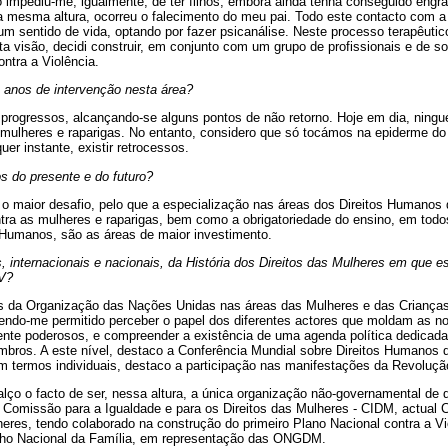
o impediu-me, igualmente, de ter filhos, embora ainda tenha conseguido engr
 mesma altura, ocorreu o falecimento do meu pai. Todo este contacto com a 
m sentido de vida, optando por fazer psicanálise. Neste processo terapêutic
a visão, decidi construir, em conjunto com um grupo de profissionais e de so
ntra a Violência.
 anos de intervenção nesta área?
progressos, alcançando-se alguns pontos de não retorno. Hoje em dia, ningu
s mulheres e raparigas. No entanto, considero que só tocámos na epiderme do
uer instante, existir retrocessos.
os do presente e do futuro?
é o maior desafio, pelo que a especialização nas áreas dos Direitos Humanos
tra as mulheres e raparigas, bem como a obrigatoriedade do ensino, em todo
s Humanos, são as áreas de maior investimento.
, internacionais e nacionais, da História dos Direitos das Mulheres em que e
CV?
ões da Organização das Nações Unidas nas áreas das Mulheres e das Crianç
endo-me permitido perceber o papel dos diferentes actores que moldam as n
ente poderosos, e compreender a existência de uma agenda política dedicada
bros. A este nível, destaco a Conferência Mundial sobre Direitos Humanos
em termos individuais, destaco a participação nas manifestações da Revoluçã
lço o facto de ser, nessa altura, a única organização não-governamental d
 Comissão para a Igualdade e para os Direitos das Mulheres - CIDM, actual C
heres, tendo colaborado na construção do primeiro Plano Nacional contra a 
lho Nacional da Família, em representação das ONGDM.