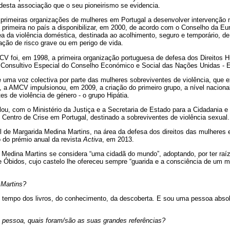
desta associação que o seu pioneirismo se evidencia.
primeiras organizações de mulheres em Portugal a desenvolver intervenção n
primeira no país a disponibilizar, em 2000, de acordo com o Conselho da Eur
ea da violência doméstica, destinada ao acolhimento, seguro e temporário, d
ção de risco grave ou em perigo de vida.
AMCV foi, em 1998, a primeira organização portuguesa de defesa dos Direito
o Consultivo Especial do Conselho Económico e Social das Nações Unidas 
 uma voz colectiva por parte das mulheres sobreviventes de violência, que 
 a AMCV impulsionou, em 2009, a criação do primeiro grupo, a nível naciona
es de violência de género - o grupo Hipátia.
u, com o Ministério da Justiça e a Secretaria de Estado para a Cidadania e 
Centro de Crise em Portugal, destinado a sobreviventes de violência sexual.
 de Margarida Medina Martins, na área da defesa dos direitos das mulheres e
o do prémio anual da revista
Activa
, em 2013.
Medina Martins se considera “uma cidadã do mundo”, adoptando, por ter raíz
de Óbidos, cujo castelo lhe ofereceu sempre “guarida e a consciência de um
Martins?
 tempo dos livros, do conhecimento, da descoberta. E sou uma pessoa abso
pessoa, quais foram/são as suas grandes referências?