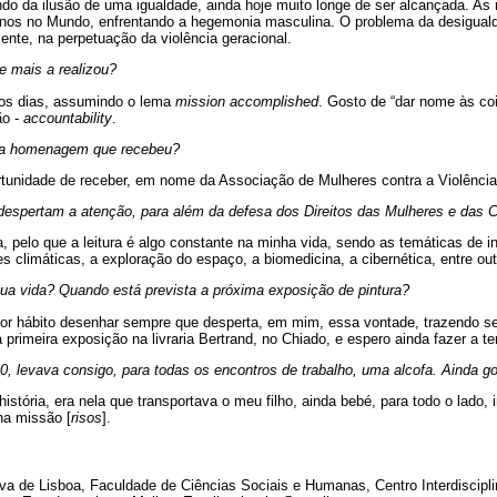
indo da ilusão de uma igualdade, ainda hoje muito longe de ser alcançada. A
anos no Mundo, enfrentando a hegemonia masculina. O problema da desigual
cente, na perpetuação da violência geracional.
e mais a realizou?
 os dias, assumindo o lema
mission accomplished
. Gosto de “dar nome às co
ão -
accountability
.
tiva homenagem que recebeu?
tunidade de receber, em nome da Associação de Mulheres contra a Violência,
 despertam a atenção, para além da defesa dos Direitos das Mulheres e das 
 pelo que a leitura é algo constante na minha vida, sendo as temáticas de i
es climáticas, a exploração do espaço, a biomedicina, a cibernética, entre out
sua vida? Quando está prevista a próxima exposição de pintura?
por hábito desenhar sempre que desperta, em mim, essa vontade, trazendo 
a primeira exposição na livraria Bertrand, no Chiado, e espero ainda fazer a te
 levava consigo, para todas os encontros de trabalho, uma alcofa. Ainda go
istória, era nela que transportava o meu filho, ainda bebé, para todo o lado, 
ha missão [
risos
].
va de Lisboa, Faculdade de Ciências Sociais e Humanas, Centro Interdiscipli