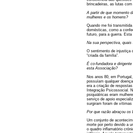
brincadeiras, as lutas com
A partir de que momento da
mulheres e os homens?
Quando me foi transmitida 
domésticas, como a confec
futuro, para a guerra. Esta
Na sua perspectiva, quais
O sentimento de injustiça 
“criada da família”.
É co-fundadora e dirigente
esta Associação?
Nos anos 80, em Portugal,
possuíam qualquer doença m
era a criação de resposta
Integração Psicossocial. 
psiquiátricas eram mulhere
serviço de apoio especiali
surgiram foram de vítimas 
Por que razão abraçou os 
Um conjunto de acontecime
morte por perto devido a 
o quadro inflamatório crón