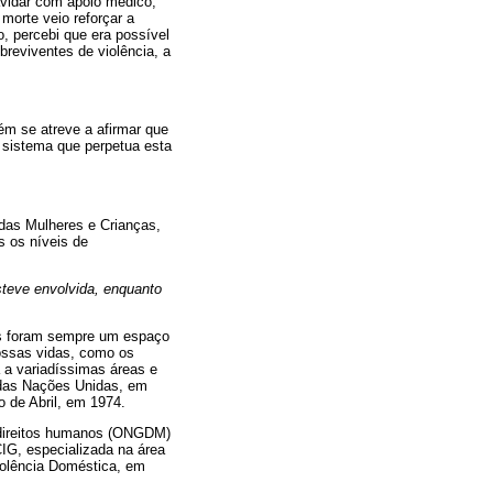
avidar com apoio médico,
morte veio reforçar a
o, percebi que era possível
breviventes de violência, a
ém se atreve a afirmar que
 sistema que perpetua esta
 das Mulheres e Crianças,
s os níveis de
steve envolvida, enquanto
as foram sempre um espaço
ossas vidas, como os
 a variadíssimas áreas e
 das Nações Unidas, em
o de Abril, em 1974.
e direitos humanos (ONGDM)
IG, especializada na área
Violência Doméstica, em