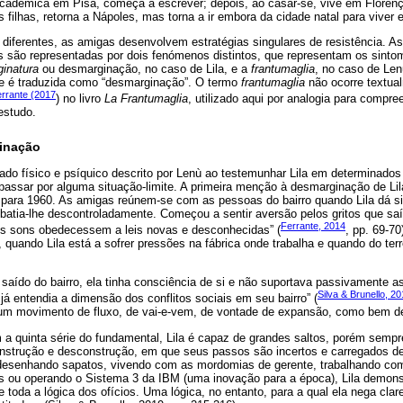
adémica em Pisa, começa a escrever; depois, ao casar-se, vive em Florenç
 filhas, retorna a Nápoles, mas torna a ir embora da cidade natal para viver
diferentes, as amigas desenvolvem estratégias singulares de resistência. 
is são representadas por dois fenómenos distintos, que representam os sinto
inatura
ou desmarginação, no caso de Lila, e a
frantumaglia
, no caso de Le
a e é traduzida como “desmarginação”. O termo
frantumaglia
não ocorre textual
rrante (2017
) no livro
La Frantumaglia
, utilizado aqui por analogia para compre
estudo.
inação
o físico e psíquico descrito por Lenù ao testemunhar Lila em determinados e
assar por alguma situação-limite. A primeira menção à desmarginação de Lil
ara 1960. As amigas reúnem-se com as pessoas do bairro quando Lila dá sin
 batia-lhe descontroladamente. Começou a sentir aversão pelos gritos que s
Ferrante, 2014
les sons obedecessem a leis novas e desconhecidas” (
, pp. 69-7
 quando Lila está a sofrer pressões na fábrica onde trabalha e quando do ter
saído do bairro, ela tinha consciência de si e não suportava passivamente 
Silva & Brunello, 2
á entendia a dimensão dos conflitos sociais em seu bairro” (
num movimento de fluxo, de vai-e-vem, de vontade de expansão, como bem de
 quinta série do fundamental, Lila é capaz de grandes saltos, porém sem
onstrução e desconstrução, em que seus passos são incertos e carregados de
desenhando sapatos, vivendo com as mordomias de gerente, trabalhando co
s ou operando o Sistema 3 da IBM (uma inovação para a época), Lila demons
toda a lógica dos ofícios. Uma lógica, no entanto, para a qual ela nega cla