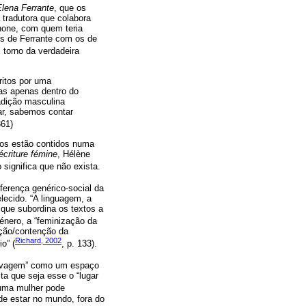
Elena Ferrante
, que os
 tradutora que colabora
rnone, com quem teria
os de Ferrante com os de
m torno da verdadeira
ritos por uma
as apenas dentro do
adição masculina
ar, sabemos contar
361)
ntos estão contidos numa
écriture fémine
, Hélène
 significa que não exista.
diferença genérico-social da
ecido. “A linguagem, a
 que subordina os textos a
género, a “feminização da
nção/contenção da
Richard, 2002
o” (
, p. 133).
o selvagem” como um espaço
ta que seja esse o “lugar
, uma mulher pode
 de estar no mundo, fora do