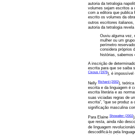
autoria da tetralogia napo
volumes sejam escritos a q
com a editora que publica 
escrito os volumes da obr
outros escritores italianos
autoria da tetralogia reve
Ouviu alguma vez, n
mulher ou um grupo
perímetro reservado
considera próprios
histórias, sabemos 
A inscrição de determinado
escrita para que se saiba
Cixous (1976
), é impossível 
Richard (2002
Nelly
), teóric
escrita e da linguagem é 
escrita literária e as nor
suas viciadas regras de un
escrita”, “que se produz 
significação masculina com
Showalter (2002
Para Elaine
)
que resta, ainda não desco
de linguagem revolucionári
descodificá-lo pela lingua