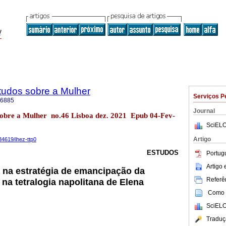
tudos sobre a Mulher
Serviços P
-6885
Journal
sobre a Mulher no.46 Lisboa dez. 2021 Epub 04-Fev-
SciELO
Artigo
.34619/ihez-ttp0
ESTUDOS
Portug
Artigo
va na estratégia de emancipação da
Referên
a tetralogia napolitana de Elena
Como c
SciELO
Traduç