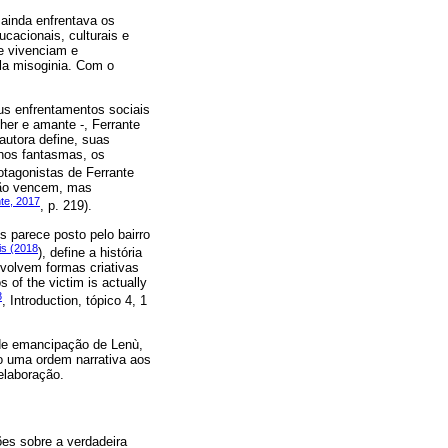
ainda enfrentava os
cacionais, culturais e
e vivenciam e
a misoginia. Com o
eus enfrentamentos sociais
her e amante -, Ferrante
autora define, suas
hos fantasmas, os
rotagonistas de Ferrante
Não vencem, mas
te, 2017
, p. 219).
s parece posto pelo bairro
is (2018
), define a história
volvem formas criativas
s of the victim is actually
8
, Introduction, tópico 4, 1
a de emancipação de Lenù,
do uma ordem narrativa aos
elaboração.
es sobre a verdadeira