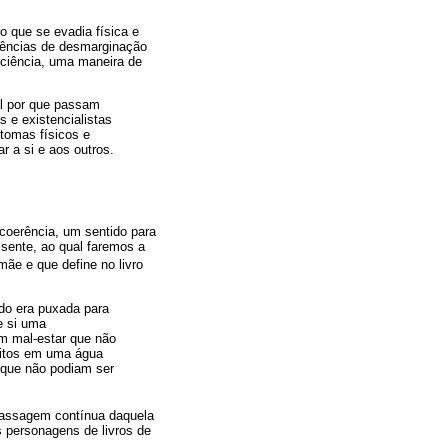
o que se evadia física e
iências de desmarginação
sciência, uma maneira de
al por que passam
 e existencialistas
ntomas físicos e
r a si e aos outros.
 coerência, um sentido para
 sente, ao qual faremos a
ãe e que define no livro
do era puxada para
e si uma
um mal-estar que não
ritos em uma água
 que não podiam ser
 passagem contínua daquela
s personagens de livros de