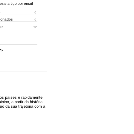
este artigo por email
s
cionados
ar
nk
rsos países e rapidamente
ino, a partir da história
io da sua trajetória com a