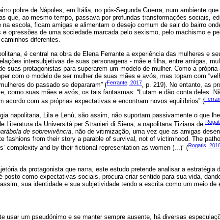
irro pobre de Nápoles, em Itália, no pós-Segunda Guerra, num ambiente que 
as que, ao mesmo tempo, passava por profundas transformações sociais, edu
na escola, ficam amigas e alimentam o desejo comum de sair do bairro ond
 e opressões de uma sociedade marcada pelo sexismo, pelo machismo e pel
caminhos diferentes.
politana, é central na obra de Elena Ferrante a experiência das mulheres e s
relações intersubjetivas de suas personagens - mãe e filha, entre amigas, mul
 de suas protagonistas para superarem um modelo de mulher. Como a própria 
per com o modelo de ser mulher de suas mães e avós, mas topam com “vel
Ferrante, 2017
ulheres do passado se depararam” (
, p. 219). No entanto, as p
e, como suas mães e avós, os tais fantasmas: “Lutam e dão conta deles. 
Ferran
acordo com as próprias expectativas e encontram novos equilíbrios” (
ogia napolitana, Lila e Lenù, são assim, não suportam passivamente o que lhe
Rogat
 Literatura da Università per Stranieri di Siena, a napolitana Tiziana de
parábola de sobrevivência
, não de vitimização, uma vez que as amigas desen
nte fashions from their story a parable of survival, not of victimhood. The patho
Rogatis, 201
s’ complexity and by their fictional representation as women (...)” (
rajetória da protagonista que narra, este estudo pretende analisar a estratégi
e é posto como expectativas sociais, procura criar sentido para sua vida, dan
 assim, sua identidade e sua subjetividade tendo a escrita como um meio de 
nte usar um pseudónimo e se manter sempre ausente, há diversas especulaçõ