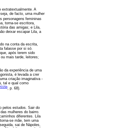
o extratextualmente. A
 seja, de facto, uma mulher
as personagens femininas
, torna-se escritora,
ória das amigas; e Lila,
o deixar escapar Lila, a
do na conta da escrita,
a falasse por si só.
 que, após terem sido
ou mais tarde, leitores;
ição da experiência de uma
gonista, é levada a crer
 uma criação imaginativa -
ù, tal e qual como
2015b
, p. 68).
o pelos estudos. Sair do
o das mulheres do bairro.
aminhos diferentes. Lila
, torna-se mãe, tem uma
 seguida, sai de Nápoles,