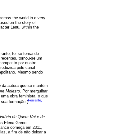
cross the world in a very
ased on the story of
acter Lenù, within the
rrante, foi-se tornando
recentes, tornou-se um
composto por quatro
roduzida pelo canal
napolitano. Mesmo sendo
o da autora que se mantém
re Molesto
. Por mergulhar
 uma obra feminista, o que
Ferrante,
 sua formação (
istória de Quem Vai e de
gas Elena Greco
romance começa em 2011,
as, a fim de não deixar a