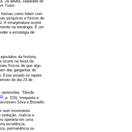
a. Já adulta, separada do
 em Turim.
As formas como lidam com
mas psíquicos e físicos de
nù. A
smarginatura
ocorre
mente na tetralogia. É um
ender a estratégia de
pisódios da história,
a ocorre na festa da
ais físicos de que algo
aíam das gargantas de
0). Esse estado se repete
remoto do dia 23 de
as opressões. “Desde
019
, p. 215). Irrequieta e
screvem Silva e Brunello:
pre num movimento
 sedução, malícia e
mo operária em uma
tra excelência,
reza, permanência ou