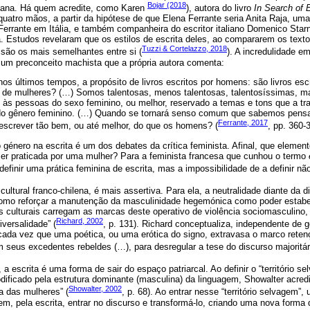
Bojar (2018
litana. Há quem acredite, como Karen
), autora do livro
In Search of 
uatro mãos, a partir da hipótese de que Elena Ferrante seria Anita Raja, uma
Ferrante em Itália, e também companheira do escritor italiano Domenico Sta
a. Estudos revelaram que os estilos de escrita deles, ao compararem os text
Tuzzi & Cortelazzo, 2018
, são os mais semelhantes entre si (
). A incredulidade e
la um preconceito machista que a própria autora comenta:
os últimos tempos, a propósito de livros escritos por homens: são livros esc
 de mulheres? (…) Somos talentosas, menos talentosas, talentosíssimas, m
 às pessoas do sexo feminino, ou melhor, reservado a temas e tons que a tr
 do gênero feminino. (…) Quando se tornará senso comum que sabemos pens
Ferrante, 2017
escrever tão bem, ou até melhor, do que os homens? (
, pp. 360-
 género na escrita é um dos debates da crítica feminista. Afinal, que eleme
 ser praticada por uma mulher? Para a feminista francesa que cunhou o termo
definir uma prática feminina de escrita, mas a impossibilidade de a definir não
a cultural franco-chilena, é mais assertiva. Para ela, a neutralidade diante da 
como reforçar a manutenção da masculinidade hegemónica como poder estabel
mas culturais carregam as marcas deste operativo de violência sociomasculino,
Richard, 2002
iversalidade” (
, p. 131). Richard conceptualiza, independente de 
a cada vez que uma poética, ou uma erótica do signo, extravasa o marco rete
 seus excedentes rebeldes (…), para desregular a tese do discurso majoritári
, a escrita é uma forma de sair do espaço patriarcal. Ao definir o “territóri
dificado pela estrutura dominante (masculina) da linguagem, Showalter acredi
Showalter, 2002
a das mulheres” (
, p. 68). Ao entrar nesse “território selvagem”
gem, pela escrita, entrar no discurso e transformá-lo, criando uma nova forma