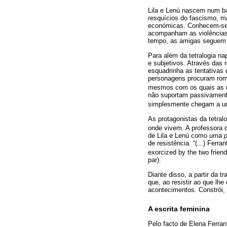
Lila e Lenù nascem num ba
resquícios do fascismo, m
económicas. Conhecem-se 
acompanham as violências
tempo, as amigas seguem 
Para além da tetralogia na
e subjetivos. Através das 
esquadrinha as tentativas
personagens procuram rom
mesmos com os quais as m
não suportam passivament
simplesmente chegam a um 
As protagonistas da tetral
onde vivem. A professora de
de Lila e Lenù como uma
de resistência. “(...) Ferra
exorcized by the two friend
par).
Diante disso, a partir da t
que, ao resistir ao que lh
acontecimentos. Constrói,
A escrita feminina
Pelo facto de Elena Ferra