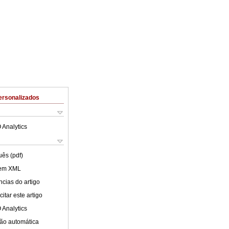
ersonalizados
 Analytics
uês (pdf)
 em XML
cias do artigo
itar este artigo
 Analytics
ão automática