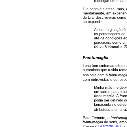
redenção em suas at
Lila negava clareza, mas, 
mentalmente, em experiên
de Lila, descreve-as como
se expandir.
A desmarginação é u
as personagens de F
até de condições ec
psíquicos, como uma
(Silva & Brunello, 2
Frantumaglia
Lenù tem sintomas diferent
o caminho que a vida toma,
analogia com a
frantumagl
com entrevistas e corresp
Minha mãe me deixo
um lado e para o ou
frantumaglia
. A
fran
podia ser definido 
lamacenta no céreb
atribuídos a uma ra
Para Ferrante, a
frantumag
frantumaglia
de sons, emoçõ
Ferrante, 2017