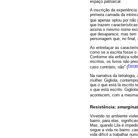
espaço patriarcal.
A inscrição da experiência
primeira camada da intrinc
que apenas optou por não pa
que trazem características
assina o mesmo nome escol
que desaparece, mas tem s
personagem que, no final, 
Ao entrelaçar as caracterí
como se a escrita fosse o 
Conforme ela enfatiza sobr
escritos, os livros não pr
Ferran
caso contrário, não” (
Na narrativa da tetralogia,
mulher. Gigliola, contempo
que o que está lá escrito 
o que está escrito. Giglio
acontecem, com a mesma p
Resistência:
smargina
Vivendo no ambiente violen
bairro, para elas, signific
Mas, quando Lila é impedid
segue a vida no bairro: ca
vida difícil a trabalhar n