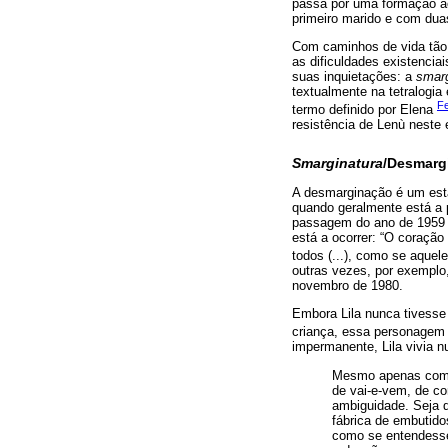
passa por uma formação ac
primeiro marido e com duas
Com caminhos de vida tão 
as dificuldades existencia
suas inquietações: a
smarg
textualmente na tetralogi
Fe
termo definido por Elena
resistência de Lenù neste 
Smarginatura
/Desmarg
A desmarginação é um estad
quando geralmente está a p
passagem do ano de 1959 p
está a ocorrer: “O coração
todos (...), como se aque
outras vezes, por exemplo,
novembro de 1980.
Embora Lila nunca tivesse 
criança, essa personagem j
impermanente, Lila vivia 
Mesmo apenas com a
de vai-e-vem, de c
ambiguidade. Seja 
fábrica de embutido
como se entendesse 