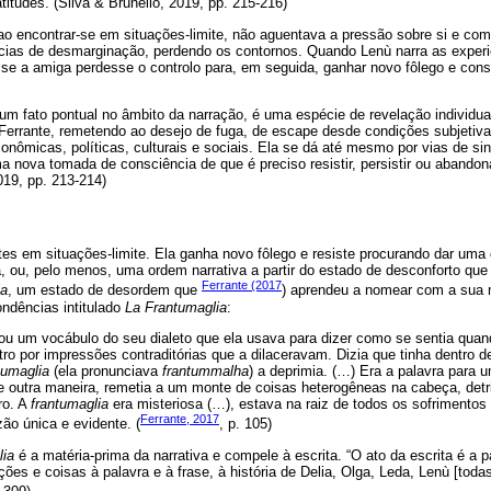
itudes. (Silva & Brunello, 2019, pp. 215-216)
ao encontrar-se em situações-limite, não aguentava a pressão sobre si e com
cias de desmarginação, perdendo os contornos. Quando Lenù narra as exper
 se a amiga perdesse o controlo para, em seguida, ganhar novo fôlego e con
m fato pontual no âmbito da narração, é uma espécie de revelação individu
errante, remetendo ao desejo de fuga, de escape desde condições subjetivas
onômicas, políticas, culturais e sociais. Ela se dá até mesmo por vias de si
 nova tomada de consciência de que é preciso resistir, persistir ou abandona
019, pp. 213-214)
es em situações-limite. Ela ganha novo fôlego e resiste procurando dar uma
 ou, pelo menos, uma ordem narrativa a partir do estado de desconforto que
Ferrante (2017
ia
, um estado de desordem que
) aprendeu a nomear com a sua m
ondências intitulado
La Frantumaglia
:
u um vocábulo do seu dialeto que ela usava para dizer como se sentia quan
tro por impressões contraditórias que a dilaceravam. Dizia que tinha dentro d
tumaglia
(ela pronunciava
frantummalha
) a deprimia. (…) Era a palavra para 
de outra maneira, remetia a um monte de coisas heterogêneas na cabeça, det
ro. A
frantumaglia
era misteriosa (…), estava na raiz de todos os sofrimentos
Ferrante, 2017
zão única e evidente. (
, p. 105)
lia
é a matéria-prima da narrativa e compele à escrita. “O ato da escrita é a
es e coisas à palavra e à frase, à história de Delia, Olga, Leda, Lenù [toda