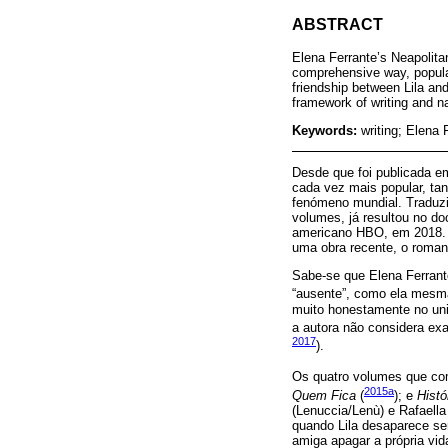
ABSTRACT
Elena Ferrante’s Neapolita
comprehensive way, popular
friendship between Lila and
framework of writing and na
Keywords:
writing; Elena F
Desde que foi publicada em I
cada vez mais popular, ta
fenómeno mundial. Traduzi
volumes, já resultou no d
americano HBO, em 2018. F
uma obra recente, o roman
Sabe-se que Elena Ferrant
“ausente”, como ela mesma
muito honestamente no univ
a autora não considera ex
2017
).
Os quatro volumes que co
2015a
Quem Fica
(
); e
Histó
(Lenuccia/Lenù) e Rafaell
quando Lila desaparece sem
amiga apagar a própria vid