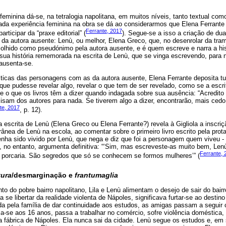
 feminina dá-se, na tetralogia napolitana, em muitos níveis, tanto textual com
ada experiência feminina na obra se dá ao considerarmos que Elena Ferrante
Ferrante, 2017
rticipar da “praxe editorial” (
). Segue-se a isso a criação de du
 da autora ausente: Lenù, ou melhor, Elena Greco, que, no desenrolar da trama
hido como pseudónimo pela autora ausente, e é quem escreve e narra a hist
ua história rememorada na escrita de Lenù, que se vinga escrevendo, para nã
ausenta-se.
sticas das personagens com as da autora ausente, Elena Ferrante deposita tu
que pudesse revelar algo, revelar o que tem de ser revelado, como se a escrit
e o que os livros têm a dizer quando indagada sobre sua ausência: “Acredito
ecisam dos autores para nada. Se tiverem algo a dizer, encontrarão, mais cedo 
te, 2017
, p. 12).
 a escrita de Lenù (Elena Greco ou Elena Ferrante?) revela à Gigliola a inscr
rânea de Lenù na escola, ao comentar sobre o primeiro livro escrito pela prota
tenha sido vivido por Lenù, que nega e diz que foi a personagem quem viveu -
la, no entanto, argumenta definitiva: “‘Sim, mas escreveste-as muito bem, Len
Ferrante, 
orcaria. São segredos que só se conhecem se formos mulheres’” (
tura
/desmarginação e
frantumaglia
to do pobre bairro napolitano, Lila e Lenù alimentam o desejo de sair do bairr
ava se libertar da realidade violenta de Nápoles, significava furtar-se ao destin
a pela família de dar continuidade aos estudos, as amigas passam a seguir c
sa-se aos 16 anos, passa a trabalhar no comércio, sofre violência doméstica
uma fábrica de Nápoles. Ela nunca sai da cidade. Lenù segue os estudos e, em