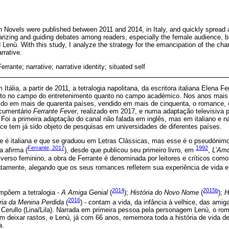
n Novels were published between 2011 and 2014, in Italy, and quickly spread a
izing and guiding debates among readers, especially the female audience, b
 Lenù. With this study, I analyze the strategy for the emancipation of the char
rrative.
errante; narrative; narrative identity; situated self
tália, a partir de 2011, a tetralogia napolitana, da escritora italiana Elena Fe
nto no campo do entretenimento quanto no campo académico. Nos anos mais 
do em mais de quarenta países, vendido em mais de cinquenta, o romance, 
ocumentário
Ferrante Fever
, realizado em 2017, e numa adaptação televisiva p
oi a primeira adaptação do canal não falada em inglês, mas em italiano e 
ce tem já sido objeto de pesquisas em universidades de diferentes países.
e é italiana e que se graduou em Letras Clássicas, mas esse é o pseudónim
Ferrante, 2017
1992
 afirma (
), desde que publicou seu primeiro livro, em
,
L’Amo
erso feminino, a obra de Ferrante é denominada por leitores e críticos como
atamente, alegando que os seus romances refletem sua experiência de vida e
2014
2015b
mpõem a tetralogia -
A Amiga Genial
(
);
História do Novo Nome
(
);
H
2016
ria da Menina Perdida
(
) - contam a vida, da infância à velhice, das ami
a Cerullo (Lina/Lila). Narrada em primeira pessoa pela personagem Lenù, o 
 deixar rastos, e Lenù, já com 66 anos, rememora toda a história de vida del
a.