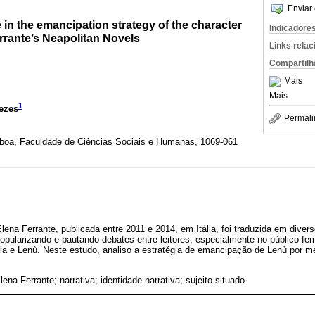
Enviar 
e in the emancipation strategy of the character
Indicadore
rrante’s Neapolitan Novels
Links rela
Compartilh
Mais
Mais
1
ezes
Permali
boa, Faculdade de Ciências Sociais e Humanas, 1069-061
 Elena Ferrante, publicada entre 2011 e 2014, em Itália, foi traduzida em dive
pularizando e pautando debates entre leitores, especialmente no público femin
la e Lenù. Neste estudo, analiso a estratégia de emancipação de Lenù por me
Elena Ferrante; narrativa; identidade narrativa; sujeito situado