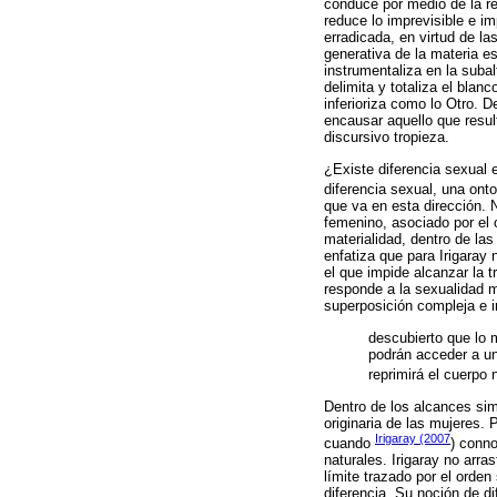
conduce por medio de la re
reduce lo imprevisible e im
erradicada, en virtud de la
generativa de la materia e
instrumentaliza en la suba
delimita y totaliza el blan
inferioriza como lo Otro. 
encausar aquello que resul
discursivo tropieza.
¿Existe diferencia sexual 
diferencia sexual, una ont
que va en esta dirección. 
femenino, asociado por el 
materialidad, dentro de la
enfatiza que para Irigaray
el que impide alcanzar la 
responde a la sexualidad m
superposición compleja e in
descubierto que lo m
podrán acceder a un
reprimirá el cuerpo 
Dentro de los alcances si
originaria de las mujeres.
Irigaray (2007
cuando
) conno
naturales. Irigaray no arra
límite trazado por el orden
diferencia. Su noción de di