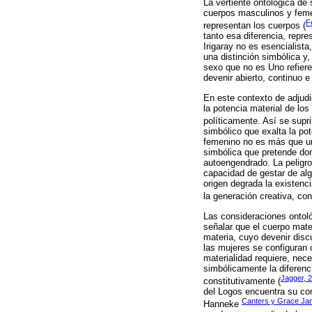
La vertiente ontológica de
cuerpos masculinos y feme
F
representan los cuerpos (
tanto esa diferencia, repr
Irigaray no es esencialist
una distinción simbólica y,
sexo que no es Uno refiere 
devenir abierto, continuo e
En este contexto de adjudi
la potencia material de lo
políticamente. Así se supr
simbólico que exalta la pot
femenino no es más que un
simbólica que pretende dom
autoengendrado. La peligro
capacidad de gestar de alg
origen degrada la existenc
la generación creativa, con
Las consideraciones ontoló
señalar que el cuerpo mate
materia, cuyo devenir disc
las mujeres se configuran 
materialidad requiere, nec
simbólicamente la diferenc
Jagger, 
constitutivamente (
del Logos encuentra su cond
Canters y Grace Ja
Hanneke