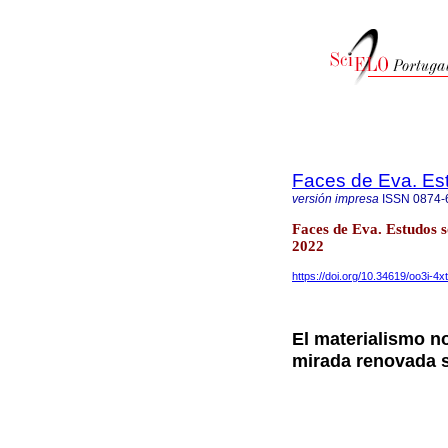
Faces de Eva. Es
versión impresa
ISSN
0874-
Faces de Eva. Estudos 
2022
https://doi.org/10.34619/oo3i-4x
El materialismo no
mirada renovada s