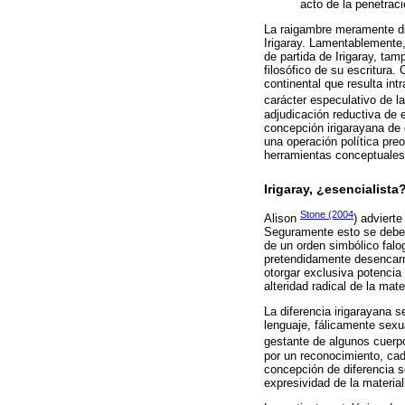
acto de la penetraci
La raigambre meramente dis
Irigaray. Lamentablemente
de partida de Irigaray, ta
filosófico de su escritura. 
continental que resulta int
carácter especulativo de l
adjudicación reductiva de 
concepción irigarayana de 
una operación política pre
herramientas conceptuales 
Irigaray, ¿esencialista
Stone (2004
Alison
) advierte
Seguramente esto se debe a
de un orden simbólico falog
pretendidamente desencarna
otorgar exclusiva potencia
alteridad radical de la ma
La diferencia irigarayana 
lenguaje, fálicamente sexu
gestante de algunos cuerpo
por un reconocimiento, cad
concepción de diferencia s
expresividad de la material