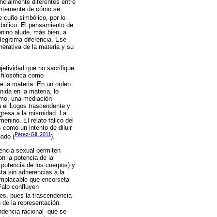
ncialmente diferentes entre
ientemente de cómo se
e cuño simbólico, por lo
mbólico. El pensamiento de
enino alude, más bien, a
 legítima diferencia. Ese
nerativa de la materia y su
jetividad que no sacrifique
 filosófica como
de la materia. En un orden
nida en la materia, lo
smo, una mediación
a el Logos trascendente y
egresa a la mismidad. La
nino. El relato fálico del
 como un intento de diluir
Pérez-Gil, 2011
nado (
).
rencia sexual permiten
n la potencia de la
 potencia de los cuerpos) y
ta sin adherencias a la
implacable que encorseta
Falo confluyen
nes, pues la trascendencia
n de la representación.
ndencia racional -que se