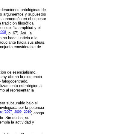
sideraciones ontológicas de
os argumentos y supuestos
la inmersión en el espesor
 tradición filosófica
conoce: “la amplitud y el
 2008
, p. 67). Así, la
 no hace justicia a la
acuciante hacia sus ideas,
conjunto considerable de
ación de esencialismo.
ray afirma la existencia
o falogocentrado,
lizamiento estratégico al
mo al representar la
 ser subsumido bajo el
ivilegiada por la potencia
ray (2007
2009
2010
,
,
) aboga
do. Sin dudas, su
empla la actividad y