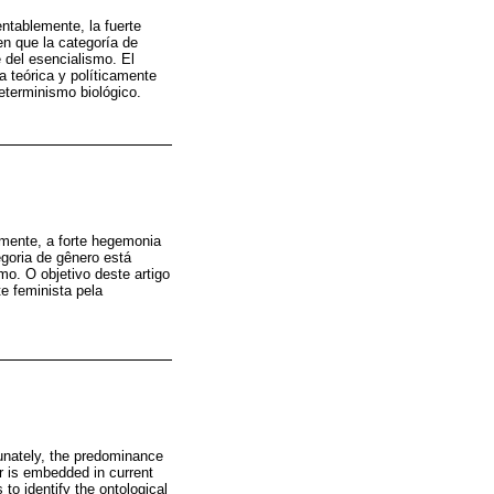
entablemente, la fuerte
en que la categoría de
 del esencialismo. El
ta teórica y políticamente
determinismo biológico.
zmente, a forte hegemonia
goria de gênero está
o. O objetivo deste artigo
te feminista pela
tunately, the predominance
r is embedded in current
 to identify the ontological