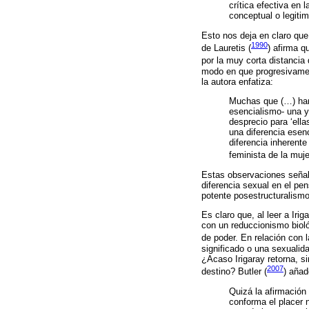
crítica efectiva en 
conceptual o legiti
Esto nos deja en claro que
1990
de Lauretis (
) afirma q
por la muy corta distancia
modo en que progresivament
la autora enfatiza:
Muchas que (…) han 
esencialismo- una y 
desprecio para ‘ella
una diferencia esenc
diferencia inherente
feminista de la muje
Estas observaciones señala
diferencia sexual en el pe
potente posestructuralismo
Es claro que, al leer a Irig
con un reduccionismo bioló
de poder. En relación con la
significado o una sexualida
¿Acaso Irigaray retorna, si
2007
destino? Butler (
) añad
Quizá la afirmación
conforma el placer n