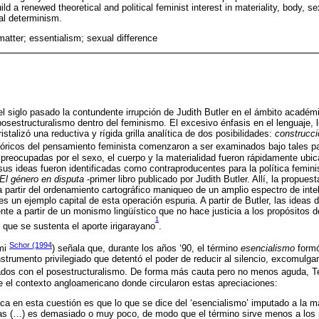
ild a renewed theoretical and political feminist interest in materiality, body, s
cal determinism.
matter; essentialism; sexual difference
el siglo pasado la contundente irrupción de Judith Butler en el ámbito académi
posestructuralismo dentro del feminismo. El excesivo énfasis en el lenguaje, l
ristalizó una reductiva y rígida grilla analítica de dos posibilidades:
construcc
eóricos del pensamiento feminista comenzaron a ser examinados bajo tales pa
 preocupadas por el sexo, el cuerpo y la materialidad fueron rápidamente ubica
 sus ideas fueron identificadas como contraproducentes para la política femin
El género en disputa
-primer libro publicado por Judith Butler. Allí, la propues
 a partir del ordenamiento cartográfico maniqueo de un amplio espectro de inte
es un ejemplo capital de esta operación espuria. A partir de Butler, las ideas d
e a partir de un monismo lingüístico que no hace justicia a los propósitos del
1
en que se sustenta el aporte irigarayano
.
Schor (1994
mi
) señala que, durante los años ‘90, el término
esencialismo
formó
instrumento privilegiado que detentó el poder de reducir al silencio, excomulgar 
ados con el posestructuralismo. De forma más cauta pero no menos aguda, 
 el contexto angloamericano donde circularon estas apreciaciones:
ica en esta cuestión es que lo que se dice del ‘esencialismo’ imputado a la m
tas (…) es demasiado o muy poco, de modo que el término sirve menos a los 