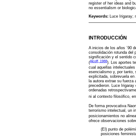
register of her ideas and bu
no essentialism or biologi
Keywords:
Luce Irigaray; 
INTRODUCCIÓN
A inicios de los años ´90 d
consolidación rotunda del 
significación y el sentido c
Alcoff, 1988
(
). Los aportes t
cual aquellas intelectuales
esencialismo y, por tanto,
explicitada, sobrevuela en
la autora extrae su fuerza
precedieron. Luce Irigaray 
ordenadas retrospectivament
ni al contexto filosófico, 
De forma provocativa Nao
terrorismo intelectual, un 
posicionamientos no aline
ofrece observaciones sobre
(El) punto de polém
posiciones feminis