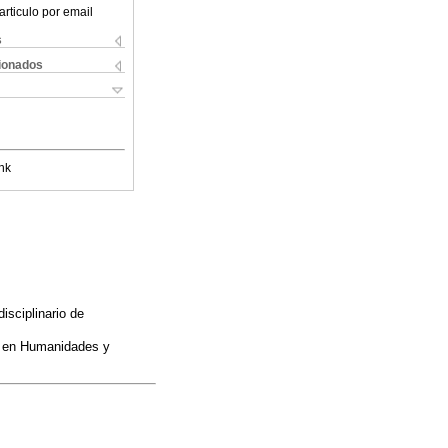
articulo por email
s
cionados
nk
isciplinario de
es en Humanidades y