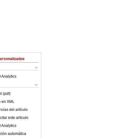
Personalizados
 Analytics
l (pdf)
lo en XML
cias del artículo
itar este artículo
 Analytics
ción automática