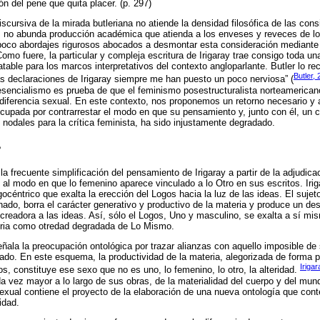
ón del pene que quita placer. (p. 297)
cursiva de la mirada butleriana no atiende la densidad filosófica de las con
, no abunda producción académica que atienda a los enveses y reveces de l
mpoco abordajes rigurosos abocados a desmontar esta consideración mediante 
Como fuere, la particular y compleja escritura de Irigaray trae consigo toda una
ratable para los marcos interpretativos del contexto angloparlante. Butler lo re
Butler,
as declaraciones de Irigaray siempre me han puesto un poco nerviosa” (
esencialismo es prueba de que el feminismo posestructuralista norteamericano
diferencia sexual. En este contexto, nos proponemos un retorno necesario y 
ocupada por contrarrestar el modo en que su pensamiento y, junto con él, un 
nodales para la crítica feminista, ha sido injustamente degradado.
?
 la frecuente simplificación del pensamiento de Irigaray a partir de la adjudic
l modo en que lo femenino aparece vinculado a lo Otro en sus escritos. Iriga
océntrico que exalta la erección del Logos hacia la luz de las ideas. El sujet
do, borra el carácter generativo y productivo de la materia y produce un des
 creadora a las ideas. Así, sólo el Logos, Uno y masculino, se exalta a sí mis
teria como otredad degradada de Lo Mismo.
señala la preocupación ontológica por trazar alianzas con aquello imposible de
ado. En este esquema, la productividad de la materia, alegorizada de forma pr
Iriga
s, constituye ese sexo que no es uno, lo femenino, lo otro, la alteridad.
a vez mayor a lo largo de sus obras, de la materialidad del cuerpo y del mun
exual contiene el proyecto de la elaboración de una nueva ontología que cont
idad.