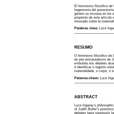
El feminismo filosófico de 
hegemonía del posestructur
género se incrusta en los 
propósito de este artículo e
renovado sobre la materiali
Palabras clave:
Luce Iriga
RESUMO
O feminismo filosófico de 
do pós-estruturalismo de J
embutida nos debates atua
é identificar o registro on
materialidade, o corpo, o 
Palavras-chave:
Luce Irig
ABSTRACT
Luce Irigaray’s philosophi
of Judith Butler’s poststr
debates have spuriously hel