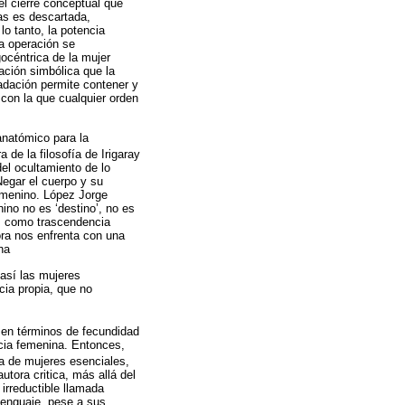
el cierre conceptual que
ias es descartada,
lo tanto, la potencia
a operación se
gocéntrica de la mujer
cación simbólica que la
radación permite contener y
 con la que cualquier orden
anatómico para la
ra de la filosofía de Irigaray
el ocultamiento de lo
Negar el cuerpo y su
femenino. López Jorge
ino no es ‘destino’, no es
os como trascendencia
ora nos enfrenta con una
ha
 así las mujeres
cia propia, que no
 en términos de fecundidad
ncia femenina. Entonces,
ia de mujeres esenciales,
utora critica, más allá del
 irreductible llamada
 lenguaje, pese a sus