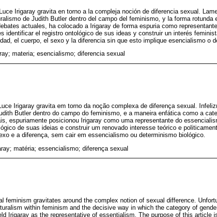
Luce Irigaray gravita en torno a la compleja noción de diferencia sexual. Lam
alismo de Judith Butler dentro del campo del feminismo, y la forma rotunda 
debates actuales, ha colocado a Irigaray de forma espuria como representante
s identificar el registro ontológico de sus ideas y construir un interés feminis
dad, el cuerpo, el sexo y la diferencia sin que esto implique esencialismo o 
ray; materia; esencialismo; diferencia sexual
Luce Irigaray gravita em torno da noção complexa de diferença sexual. Infeli
udith Butler dentro do campo do feminismo, e a maneira enfática como a cate
is, espuriamente posicionou Irigaray como uma representante do essencialism
tológico de suas ideias e construir um renovado interesse teórico e politicamen
sexo e a diferença, sem cair em essencialismo ou determinismo biológico.
aray; matéria; essencialismo; diferença sexual
cal feminism gravitates around the complex notion of sexual difference. Unfor
ucturalism within feminism and the decisive way in which the category of gende
d Irigaray as the representative of essentialism. The purpose of this article is