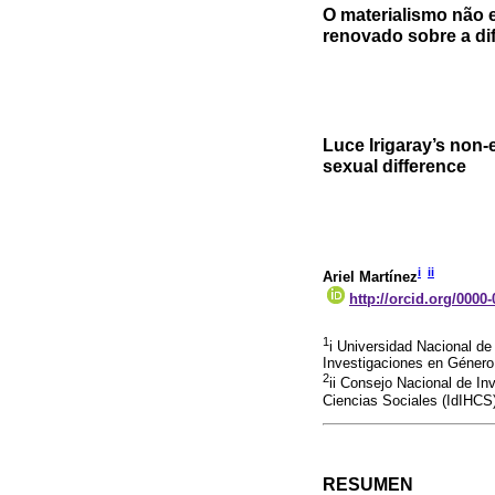
O materialismo não e
renovado sobre a di
Luce Irigaray’s non-
sexual difference
i
ii
Ariel Martínez
http://orcid.org/0000
1
i Universidad Nacional de
Investigaciones en Género 
2
ii Consejo Nacional de In
Ciencias Sociales (IdIHCS)
RESUMEN