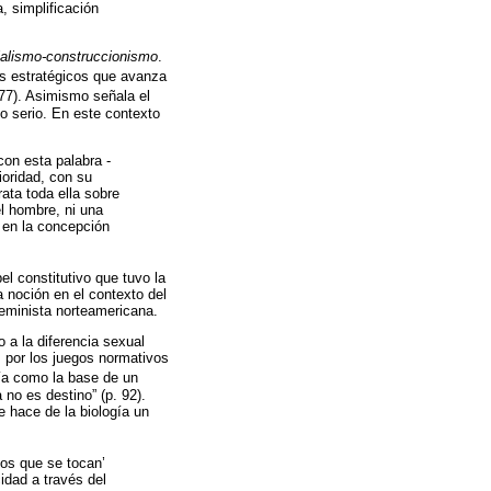
, simplificación
alismo-construccionismo
.
os estratégicos que avanza
 77). Asimismo señala el
o serio. En este contexto
on esta palabra -
ioridad, con su
rata toda ella sobre
el hombre, ni una
a en la concepción
l constitutivo que tuvo la
 noción en el contexto del
feminista norteamericana.
o a la diferencia sexual
s por los juegos normativos
gía como la base de un
 no es destino” (p. 92).
 hace de la biología un
ios que se tocan’
cidad a través del