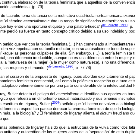
la continua elaboración de la teoría feminista que a aquellos de la conveniencia
mación académica. (p. 79)
 de Lauretis toma distancia de la restrictiva cuadrícula norteamericana
esenci
ue “el término
esencialismo
cubre un rango de significados metacríticos y us
de Lauretis, 1990
 que hay entre una oportuna etiqueta y una palabra-hueca” (
, p.
e perdió su fuerza en tanto concepto crítico debido a su uso indebido y poc
tenido que ver con la teoría feminista (…) han comenzado a impacientarse c
otra vez repetida con su tonillo reductor, con su autosuficiente tono de super
s’ -aquellas personas culpables de ella. Sin embargo, (…) la teoría feminista t
ial, una diferencia irreductible, aunque no es una diferencia entre la mujer y 
 a la ‘naturaleza de la mujer’ (a la mujer como naturaleza), sino una diferenci
de Lauretis, 1990
r, las mujeres y el mundo. (
, p. 77-78)
n el corazón de la propuesta de Irigaray, pues abordan explícitamente el pape
nsamiento feminista continental, así como la polémica recepción que tuvo esta
 adoptado vehementemente por una parte considerable de la intelectualidad 
aray, Butler detecta el peligro del
esencialismo
e identifica sus aportes en torn
gico que refuerza un dimorfismo sexual naturalizado y sus binarios inscripto
2007
 escritura de Irigaray, Butler (
) señala que “el hecho de volver a la biolo
d femenina específica parece derrocar la premisa feminista de que la biología
n más, a la biología? ¿El feminismo de Irigaray alienta el
dictum
freudiano que
e que:
 más polémica de Irigaray ha sido que la estructura de la vulva como ‘dos lab
o unitario y autoerótico de las mujeres antes de la ‘separación’ de esta dupli