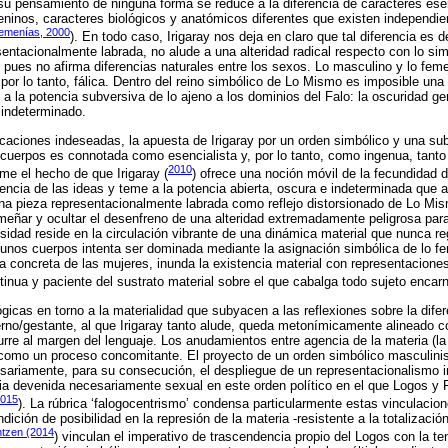
 su pensamiento de ninguna forma se reduce a la diferencia de caracteres ese
ninos, caracteres biológicos y anatómicos diferentes que existen independ
emenías, 2000
). En todo caso, Irigaray nos deja en claro que tal diferencia es d
esentacionalmente labrada, no alude a una alteridad radical respecto con lo si
a, pues no afirma diferencias naturales entre los sexos. Lo masculino y lo fem
 por lo tanto, fálica. Dentro del reino simbólico de Lo Mismo es imposible una
a la potencia subversiva de lo ajeno a los dominios del Falo: la oscuridad ge
 indeterminado.
caciones indeseadas, la apuesta de Irigaray por un orden simbólico y una sub
s cuerpos es connotada como esencialista y, por lo tanto, como ingenua, tanto
2010
ime el hecho de que Irigaray (
) ofrece una noción móvil de la fecundidad 
encia de las ideas y teme a la potencia abierta, oscura e indeterminada que a
a pieza representacionalmente labrada como reflejo distorsionado de Lo Mi
eñar y ocultar el desenfreno de una alteridad extremadamente peligrosa par
sidad reside en la circulación vibrante de una dinámica material que nunca r
unos cuerpos intenta ser dominada mediante la asignación simbólica de lo feme
ia concreta de las mujeres, inunda la existencia material con representaciones
tinua y paciente del sustrato material sobre el que cabalga todo sujeto encar
gicas en torno a la materialidad que subyacen a las reflexiones sobre la dife
rno/gestante, al que Irigaray tanto alude, queda metonímicamente alineado co
urre al margen del lenguaje. Los anudamientos entre agencia de la materia (la
como un proceso concomitante. El proyecto de un orden simbólico masculinis
esariamente, para su consecución, el despliegue de un representacionalismo 
ia devenida necesariamente sexual en este orden político en el que Logos y 
2015
). La rúbrica ‘falogocentrismo’ condensa particularmente estas vinculacio
ición de posibilidad en la represión de la materia -resistente a la totalizació
ntzen (2014
) vinculan el imperativo de trascendencia propio del Logos con la te