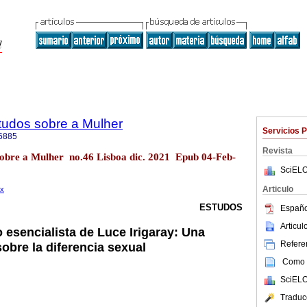
tudos sobre a Mulher
Servicios 
6885
Revista
sobre a Mulher no.46 Lisboa dic. 2021 Epub 04-Feb-
SciELO
Articulo
tx
ESTUDOS
Españo
Articu
 esencialista de Luce Irigaray: Una
Referen
obre la diferencia sexual
Como c
SciELO
Traduc