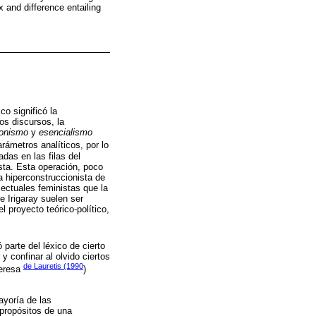
ex and difference entailing
co significó la
os discursos, la
ionismo
y
esencialismo
rámetros analíticos, por lo
das en las filas del
ista. Esta operación, poco
ta hiperconstruccionista de
lectuales feministas que la
e Irigaray suelen ser
 proyecto teórico-político,
 parte del léxico de cierto
y confinar al olvido ciertos
de Lauretis (1990
Teresa
)
ayoría de las
propósitos de una