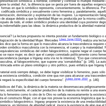
presentación simbólica- a nombrar, contener y controlar lo múltiple mediante 
pone la unidad. Así, la diferencia que se gesta por fuera de aquellas exigenc
s formas en que lo simbólico representa, convenientemente, la diferencia. Por 
s codificada simbólica y sexualmente como femenina y, paralelamente, aquell
lternización, dominación y explotación de las mujeres. La representación falo
co de ataque debido a que la identidad Mujer es producida por la misma codifi
Después de todo, el orden simbólico produce una identidad cuya posterior deg
ta indomeñable para las ideas: la dinámica productiva de la alteridad material
esencial? La lectura propuesta no intenta postular un fundamento biológico o 
López Jorge (2010
ologización de la identidad Mujer. Mercedes
) realiza una lectu
Nos dice que la forma en que lo masculino alcanza la trascendencia requiere d
orden simbólico masculinista con la inmanencia, el cuerpo y la materialidad. 
s equivalencias simbólicas del orden falogocéntrico, supone negar el cuerpo 
 no se nace mujer, es decir que el cuerpo connotado políticamente como femen
trascendencia (aunque a Irigaray esta vía no le interesa). “Eso que conocem
asculina, al falogocentrismo, que supone una ‘somatofobia’” (p. 146). La aut
trincada entre un plano ontológico y otro político, pues enfatiza que Irigaray 
aterial está siempre debajo, se debe lograr visibilizar lo femenino, pues sólo
a existencia simbólica, condición sine qua non para alcanzar una trascenden
López Jorge, 2010
ni negará la especificidad del cuerpo femenino”. (
, p. 146)
mbólicos del Falo, la dinámica de la materia se desenmascara peligrosamente
 Pero, estrictamente, el carácter productivo de la materia no remite a una ese
ta lo femenino como lo otro de lo Otro no señala necesariamente la existenc
stra el constructo Mujer, con el que nos provee la economía lingüística que la a
 simbólico falogocéntrico. Irigaray propone la existencia de una irreductibilidad
ferencia, en términos de alteridad radical, invoca la existencia de algo que el