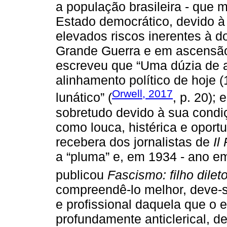
a população brasileira - que 
Estado democrático, devido à t
elevados riscos inerentes à d
Grande Guerra e em ascensão
escreveu que “Uma dúzia de a
alinhamento político de hoje 
Orwell, 2017
lunático” (
, p. 20);
sobretudo devido à sua condi
como louca, histérica e oportu
recebera dos jornalistas de
Il
a “pluma” e, em 1934 - ano em 
publicou
Fascismo: filho dilet
compreendê-lo melhor, deve-se
e profissional daquela que o 
profundamente anticlerical, d