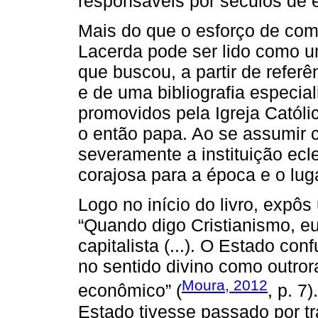
responsáveis por séculos de e
Mais do que o esforço de comp
Lacerda pode ser lido como um
que buscou, a partir de referê
e de uma bibliografia especia
promovidos pela Igreja Católi
o então papa. Ao se assumir co
severamente a instituição ecl
corajosa para a época e o lug
Logo no início do livro, expôs
“Quando digo Cristianismo, eu
capitalista (...). O Estado co
no sentido divino como outror
Moura, 2012
econômico” (
, p. 7
Estado tivesse passado por tr