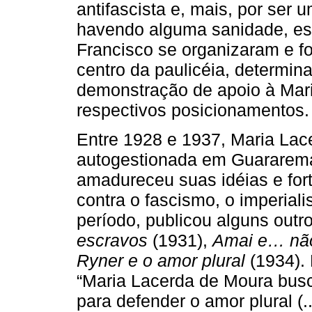
antifascista e, mais, por ser u
havendo alguma sanidade, est
Francisco se organizaram e f
centro da paulicéia, determin
demonstração de apoio à Mar
respectivos posicionamentos.
Entre 1928 e 1937, Maria La
autogestionada em Guararema,
amadureceu suas idéias e for
contra o fascismo, o imperial
período, publicou alguns outr
escravos
(1931),
Amai e… não
Ryner e o amor plural
(1934).
“Maria Lacerda de Moura bus
para defender o amor plural (..