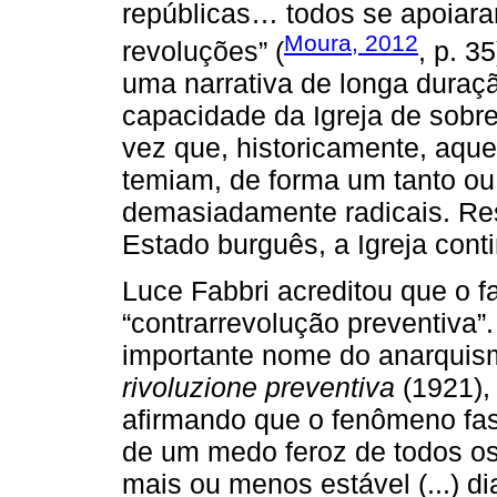
repúblicas… todos se apoiara
Moura, 2012
revoluções” (
, p. 3
uma narrativa de longa duraç
capacidade da Igreja de sob
vez que, historicamente, aqu
temiam, de forma um tanto ou
demasiadamente radicais. Res
Estado burguês, a Igreja conti
Luce Fabbri acreditou que o f
“contrarrevolução preventiva”.
importante nome do anarquismo
rivoluzione preventiva
(1921), 
afirmando que o fenômeno fasc
de um medo feroz de todos os
mais ou menos estável (...) d