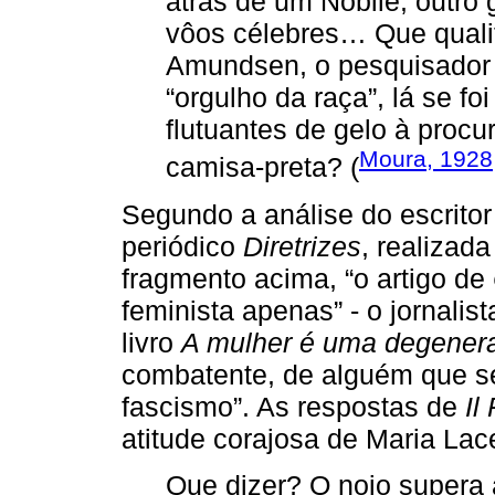
atrás de um Nobile, outro
vôos célebres… Que quali
Amundsen, o pesquisador c
“orgulho da raça”, lá se f
flutuantes de gelo à procur
Moura, 1928
camisa-preta? (
Segundo a análise do escritor 
periódico
Diretrizes
, realizad
fragmento acima, “o artigo de
feminista apenas” - o jornali
livro
A mulher é uma degener
combatente, de alguém que se
fascismo”. As respostas de
Il
atitude corajosa de Maria Lac
Que dizer? O nojo supera 