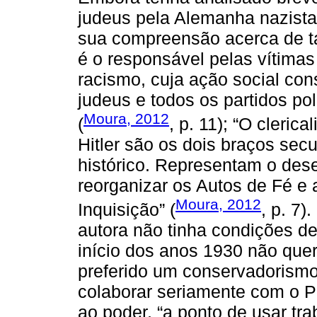
judeus pela Alemanha nazista
sua compreensão acerca de tal p
é o responsável pelas vítimas
racismo, cuja ação social co
judeus e todos os partidos pol
Moura, 2012
(
, p. 11); “O cleric
Hitler são os dois braços sec
histórico. Representam o des
reorganizar os Autos de Fé e 
Moura, 2012
Inquisição” (
, p. 7)
autora não tinha condições de
início dos anos 1930 não queri
preferido um conservadorismo
colaborar seriamente com o P
ao poder, “a ponto de usar t