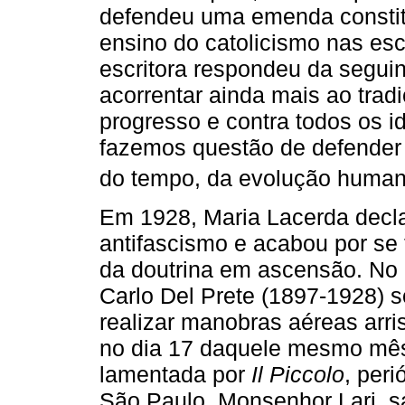
defendeu uma emenda constituc
ensino do catolicismo nas esc
escritora respondeu da seguin
acorrentar ainda mais ao trad
progresso e contra todos os id
fazemos questão de defender 
do tempo, da evolução human
Em 1928, Maria Lacerda declar
antifascismo e acabou por se 
da doutrina em ascensão. No d
Carlo Del Prete (1897-1928) s
realizar manobras aéreas arri
no dia 17 daquele mesmo mês
lamentada por
Il Piccolo
, per
São Paulo. Monsenhor Lari, sa