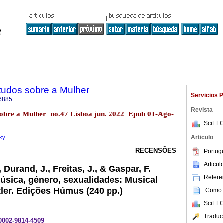
tudos sobre a Mulher
Servicios 
6885
Revista
sobre a Mulher no.47 Lisboa jun. 2022 Epub 01-Ago-
SciELO
Articulo
mky
RECENSÕES
Portug
Articu
Durand, J., Freitas, J., & Gaspar, F.
Referen
Música, género, sexualidades: Musical
tler. Edições Húmus (240 pp.)
Como c
SciELO
Traduc
-0002-9814-4509