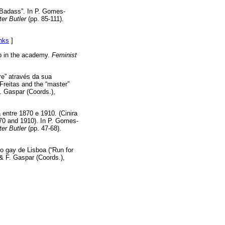
 “Badass”. In P. Gomes-
er Butler
(pp. 85-111).
nks
]
ip in the academy.
Feminist
re” através da sua
reitas and the “master”
. Gaspar (Coords.),
a entre 1870 e 1910. (Cinira
870 and 1910). In P. Gomes-
er Butler
(pp. 47-68).
o gay de Lisboa (“Run for
 & F. Gaspar (Coords.),