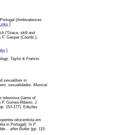
 Portugal (Ambivalences
Links
]
h (“Grace, skill and
& F. Gaspar (Coords.),
nks
]
ology
. Taylor & Francis.
 sexualities in
ero, sexualidades: Musical
e televisiva Game of
n P. Gomes-Ribeiro, J.
pp. 153-177). Edições
opereta oitocentista em
ta in Portugal). In P.
ble… after Butler
(pp. 115-