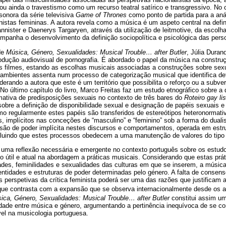
ou ainda o travestismo como um recurso teatral satírico e transgressivo. No 
sonora da série televisiva
Game of Thrones
como ponto de partida para a aná
istas femininas. A autora revela como a música é um aspeto central na defin
nister e Daenerys Targaryen, através da utilização de leitmotive, da escolh
mpanha o desenvolvimento da definição sociopolítica e psicológica das pers
 de
Música, Género, Sexualidades: Musical Trouble… after Butler
, Júlia Duran
rodução audiovisual de pornografia. É abordado o papel da música na constr
 filmes, estando as escolhas musicais associadas a construções sobre sexu
s ambientes assenta num processo de categorização musical que identifica d
erando a autora que este é um território que possibilita o reforço ou a subve
No último capítulo do livro, Marco Freitas faz um estudo etnográfico sobre a
ativa de predisposições sexuais no contexto de três bares do
Roteiro gay li
obre a definição de disponibilidade sexual e designação de papéis sexuais e
mo regularmente estes papéis são transferidos de estereótipos heteronormati
implícitos nas conceções de “masculino” e “feminino” sob a forma do dualis
nsão de poder implícita nestes discursos e comportamentos, operada em estru
luindo que estes processos obedecem a uma manutenção de valores do tipo 
a uma reflexão necessária e emergente no contexto português sobre os estu
o útil e atual na abordagem a práticas musicais. Considerando que estas prá
es, feminilidades e sexualidades das culturas em que se inserem, a música é
entidades e estruturas de poder determinadas pelo género. A falta de conse
 perspetivas da crítica feminista poderá ser uma das razões que justificam 
ue contrasta com a expansão que se observa internacionalmente desde os a
ica, Género, Sexualidades: Musical Trouble… after Butler
constitui assim um
ridade entre música e género, argumentando a pertinência inequívoca de se c
el na musicologia portuguesa.