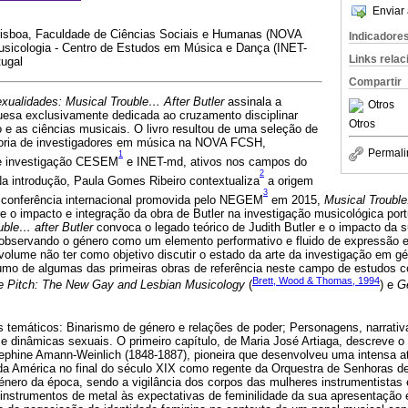
Enviar 
Lisboa, Faculdade de Ciências Sociais e Humanas (NOVA
Indicadore
usicologia - Centro de Estudos em Música e Dança (INET-
Links rela
tugal
Compartir
xualidades: Musical Trouble… After Butler
assinala a
Otros
guesa exclusivamente dedicada ao cruzamento disciplinar
Otros
 e as ciências musicais. O livro resultou de uma seleção de
autoria de investigadores em música na NOVA FCSH,
Permali
1
e investigação CESEM
e INET-md, ativos nos campos do
2
Na introdução, Paula Gomes Ribeiro contextualiza
a origem
3
 conferência internacional promovida pelo NEGEM
em 2015,
Musical Trouble.
e o impacto e integração da obra de Butler na investigação musicológica po
ble… after Butler
convoca o legado teórico de Judith Butler e o impacto da su
observando o género como um elemento performativo e fluido de expressão 
 volume não ter como objetivo discutir o estado da arte da investigação em g
umo de algumas das primeiras obras de referência neste campo de estudos
Brett, Wood & Thomas, 1994
e Pitch: The New Gay and Lesbian Musicology
(
) e
G
os temáticos: Binarismo de género e relações de poder; Personagens, narrativa
 dinâmicas sexuais. O primeiro capítulo, de Maria José Artiaga, descreve o
phine Amann-Weinlich (1848-1887), pioneira que desenvolveu uma intensa ati
a América no final do século XIX como regente da Orquestra de Senhoras de
énero da época, sendo a vigilância dos corpos das mulheres instrumentistas 
 instrumentos de metal às expectativas de feminilidade da sua apresentação 