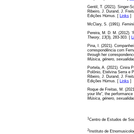
Gentil, T. (2021). Singer-S
Ribeiro, J. Durand, J. Frei
Edições Húmus. [
Links
]
McClary, S. (1991).
Femini
Pereira, M. D. M. (2012). 
Theory
,
13
(3), 283-303. [
L
Pina, I. (2021). Companhei
correspondência com Ferna
through her correspondence
Música, género, sexualidad
Portela, A. (2021). Cinira 
Polônio, Etelvina Serra e 
Ribeiro, J. Durand, J. Frei
Edições Húmus. [
Links
]
Roque de Freitas, M. (2021
your life”, the performance
Música, género, sexualidad
1
Centro de Estudos de So
2
Instituto de Etnomusico