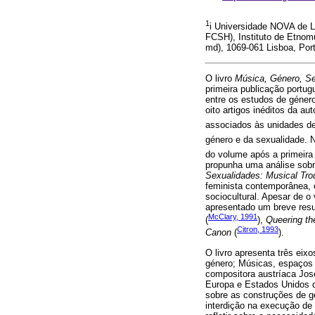
1
i Universidade NOVA de 
FCSH), Instituto de Etnom
md), 1069-061 Lisboa, Por
O livro
Música, Género, Se
primeira publicação portu
entre os estudos de género
oito artigos inéditos da 
associados às unidades d
género e da sexualidade. 
do volume após a primeira
propunha uma análise sobr
Sexualidades: Musical Trou
feminista contemporânea, 
sociocultural. Apesar de o
apresentado um breve res
McClary, 1991
(
),
Queering th
Citron, 1993
Canon
(
).
O livro apresenta três eix
género; Músicas, espaços e
compositora austríaca Jose
Europa e Estados Unidos d
sobre as construções de g
interdição na execução de