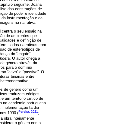
capítulo seguinte, Joana
lise das construções de
ição de poder e identidade
a da instrumentação e da
onagens na narrativa.
d centra o seu ensaio na
ução de ambientes que
alidades e definição de
eterminadas narrativas com
rsão de estereótipos de
 dança do “engate”
sboeta
. O autor chega a
 de género através da
vos para o domínio
mo “ativo” e “passivo”. O
turas binárias entre
heteronormativo.
dos de género como um
ticas traduzem códigos
 um território crítico de
nso na academia portuguesa
a implementação tardia
Pereira, 2021
nos 1990 (
;
a obra inteiramente
onsiderar o género como