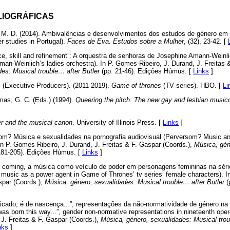
LIOGRÁFICAS
J. M. D. (2014). Ambivalências e desenvolvimentos dos estudos de género em
 studies in Portugal).
Faces de Eva. Estudos sobre a Mulher
, (32), 23-42. [
ace, skill and refinement”: A orquestra de senhoras de Josephine Amann-Weinlic
an-Weinlich’s ladies orchestra). In P. Gomes-Ribeiro, J. Durand, J. Freitas 
es: Musical trouble… after Butler
(pp. 21-46). Edições Húmus. [
Links
]
. (Executive Producers). (2011-2019).
Game of thrones
(TV series). HBO. [
Li
mas, G. C. (Eds.) (1994).
Queering the pitch: The new gay and lesbian music
r and the musical canon
. University of Illinois Press. [
Links
]
som? Música e sexualidades na pornografia audiovisual (Perversom? Music and
In P. Gomes-Ribeiro, J. Durand, J. Freitas & F. Gaspar (Coords.),
Música, gén
181-205). Edições Húmus. [
Links
]
 is coming, a música como veículo de poder em personagens femininas na séri
music as a power agent in Game of Thrones’ tv series’ female characters). I
spar (Coords.),
Música, género, sexualidades: Musical trouble… after Butler
(
licado, é de nascença...”, representações da não-normatividade de género na 
 was born this way...”, gender non-normative representations in nineteenth opere
J. Freitas & F. Gaspar (Coords.),
Música, género, sexualidades: Musical trou
nks
]