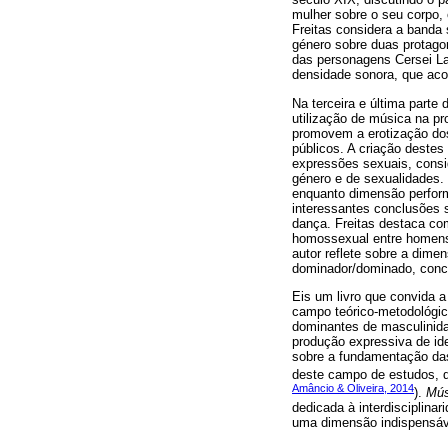
mulher sobre o seu corpo, 
Freitas considera a banda 
género sobre duas protagon
das personagens Cersei Lan
densidade sonora, que aco
Na terceira e última parte
utilização de música na p
promovem a erotização dos
públicos. A criação deste
expressões sexuais, consid
género e de sexualidades. 
enquanto dimensão perform
interessantes conclusões s
dança. Freitas destaca co
homossexual entre homens, 
autor reflete sobre a dime
dominador/dominado, conc
Eis um livro que convida 
campo teórico-metodológic
dominantes de masculinidad
produção expressiva de id
sobre a fundamentação das
deste campo de estudos, q
Amâncio & Oliveira, 2014
).
Mús
dedicada à interdisciplina
uma dimensão indispensáv