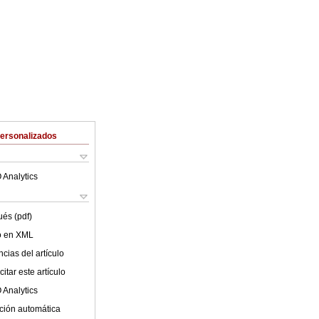
Personalizados
 Analytics
ués (pdf)
lo en XML
cias del artículo
itar este artículo
 Analytics
ción automática