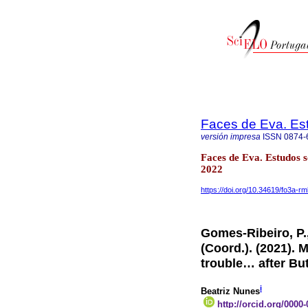
Faces de Eva. Es
versión impresa
ISSN
0874-
Faces de Eva. Estudos 
2022
https://doi.org/10.34619/fo3a-r
Gomes-Ribeiro, P., 
(Coord.). (2021). 
trouble… after Bu
i
Beatriz Nunes
http://orcid.org/0000