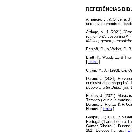
REFERÊNCIAS BIB
Amâncio, L., & Oliveira, 
and developments in gender
Artiaga, M. J. (2021). “Gr
refinement”: Josephine Amm
Música, género, sexualidad
Benioff, D., & Weiss, D. B
Brett, P., Wood, E., & Tho
[
Links
]
Citron, M. J. (1993).
Gende
Durand, J. (2021). Perver
audiovisual pornography). 
trouble… after Butler
(pp. 
Freitas, J. (2021). Music
Thrones (Music is coming, 
Durand, J. Freitas & F. Ga
Húmus. [
Links
]
Gaspar, F. (2021). “Sou de
Portugal (“I am delicate, I
Gomes-Ribeiro, J. Durand, 
151). Edições Húmus. [
Li