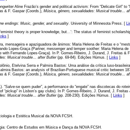
ongwriter Aline Frazão’s gender and political activism: From “Delicate Girl” to
tas & F. Gaspar (Coords.),
Música, género, sexualidades: Musical trouble… aft
ne endings: Music, gender, and sexuality
. University of Minnesota Press. [
Li
‘Feminist theory is proper knowledge, but…’: The status of feminist scholarsh
inks
]
ra, mensageira e apaziguadora de ânimos: Maria Helena de Freitas e o “mest
ndo Lopes-Graça (Partner, messenger and temper soother: Maria Helena de F
 with Fernando Lopes-Graça). In P. Gomes-Ribeiro, J. Durand, J. Freitas & F
es: Musical trouble… after Butler
(pp. 69-84). Edições Húmus. [
Links
]
Polônio, Etelvina Serra e Palmira Bastos: Uma análise da crítica luso-brasileir
Palmira Bastos: an analysis of Brazilian-Portuguese musical critic between 1
tas & F. Gaspar (Coords.),
Música, género, sexualidades: Musical trouble… aft
). “Salve-se quem puder”, a performance do “engate” nas discotecas do roteir
 of “pickup” in Lisbon’s gay clubs). In P. Gomes-Ribeiro, J. Durand, J. Freitas
es: Musical trouble… after Butler
(pp. 208-230). Edições Húmus. [
Links
]
ciologia e Estética Musical da NOVA FCSH.
logia: Centro de Estudos em Música e Dança da NOVA FCSH.