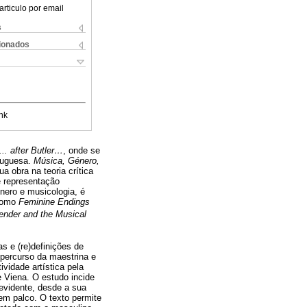
articulo por email
s
cionados
nk
.. after Butler…
, onde se
rtuguesa.
Música, Género,
a obra na teoria crítica
e representação
énero e musicologia, é
 como
Feminine Endings
ender and the Musical
s e (re)definições de
 percurso da maestrina e
vidade artística pela
 Viena. O estudo incide
evidente, desde a sua
em palco. O texto permite