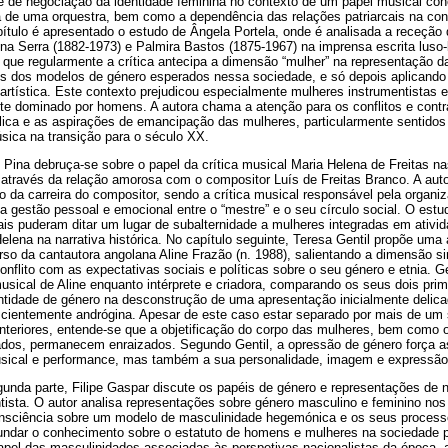
ade de negociação da identidade feminina no contexto de um papel musical co
 de uma orquestra, bem como a dependência das relações patriarcais na cons
tulo é apresentado o estudo de Ângela Portela, onde é analisada a receção d
ina Serra (1882-1973) e Palmira Bastos (1875-1967) na imprensa escrita luso-b
 que regularmente a crítica antecipa a dimensão “mulher” na representação da 
vés dos modelos de género esperados nessa sociedade, e só depois aplicando
a artística. Este contexto prejudicou especialmente mulheres instrumentistas 
e dominado por homens. A autora chama a atenção para os conflitos e contra
ica e as aspirações de emancipação das mulheres, particularmente sentidos p
sica na transição para o século XX.
el Pina debruça-se sobre o papel da crítica musical Maria Helena de Freitas n
através da relação amorosa com o compositor Luís de Freitas Branco. A auto
 da carreira do compositor, sendo a crítica musical responsável pela organi
a gestão pessoal e emocional entre o “mestre” e o seu círculo social. O est
ais puderam ditar um lugar de subalternidade a mulheres integradas em ativida
elena na narrativa histórica. No capítulo seguinte, Teresa Gentil propõe um
rso da cantautora angolana Aline Frazão (n. 1988), salientando a dimensão s
nflito com as expectativas sociais e políticas sobre o seu género e etnia. Gen
usical de Aline enquanto intérprete e criadora, comparando os seus dois prim
entidade de género na desconstrução de uma apresentação inicialmente delic
cientemente andrógina. Apesar de este caso estar separado por mais de um
nteriores, entende-se que a objetificação do corpo das mulheres, bem como o
iados, permanecem enraizados. Segundo Gentil, a opressão de género força
sical e performance, mas também a sua personalidade, imagem e expressão
gunda parte, Filipe Gaspar discute os papéis de género e representações de 
tista. O autor analisa representações sobre género masculino e feminino nos 
onsciência sobre um modelo de masculinidade hegemónica e os seus processo
fundar o conhecimento sobre o estatuto de homens e mulheres na sociedade p
papel das masculinidades associadas às perspetivas nacionalistas da época,