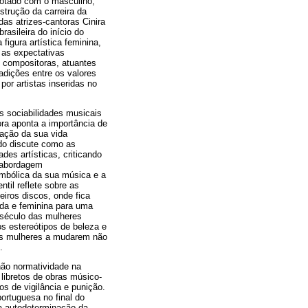
notado com o masculino,
trução da carreira da
as atrizes-cantoras Cinira
rasileira do início do
figura artística feminina,
 as expectativas
e compositoras, atuantes
dições entre os valores
or artistas inseridas no
as sociabilidades musicais
ra aponta a importância de
zação da sua vida
udo discute como as
des artísticas, criticando
a abordagem
imbólica da sua música e a
til reflete sobre as
eiros discos, onde fica
ada e feminina para uma
 século das mulheres
s estereótipos de beleza e
 as mulheres a mudarem não
.
não normatividade na
libretos de obras músico-
s de vigilância e punição.
ortuguesa no final do
 a autodeterminação da