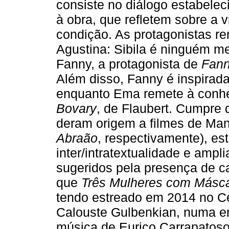
consiste no diálogo estabelec
à obra, que refletem sobre a 
condição. As protagonistas r
Agustina: Sibila é ninguém m
Fanny, a protagonista de
Fan
Além disso, Fanny é inspirada
enquanto Ema remete à conhe
Bovary
, de Flaubert. Cumpre 
deram origem a filmes de Mano
Abraão
, respectivamente), es
inter/intratextualidade e amp
sugeridos pela presença de c
que
Três Mulheres com Másca
tendo estreado em 2014 no C
Calouste Gulbenkian, numa e
música de Eurico Carrapatos