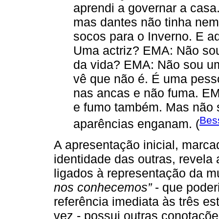
aprendi a governar a casa
mas dantes não tinha nem
socos para o Inverno. E
Uma actriz? EMA: Não so
da vida? EMA: Não sou um
vê que não é. É uma pes
nas ancas e não fuma. E
e fumo também. Mas não s
Bess
aparências enganam. (
A apresentação inicial, marca
identidade das outras, revela
ligados à representação da m
nos conhecemos”
- que poderi
referência imediata às três e
vez - possui outras conotaçõe