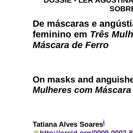
DOSSIÊ - LER AGUSTINA
SOBRE
De máscaras e angústi
feminino em
Três Mul
Máscara de Ferro
On masks and anguishes
Mulheres com Máscara 
i
Tatiana Alves Soares
http://orcid.org/0009-0002-