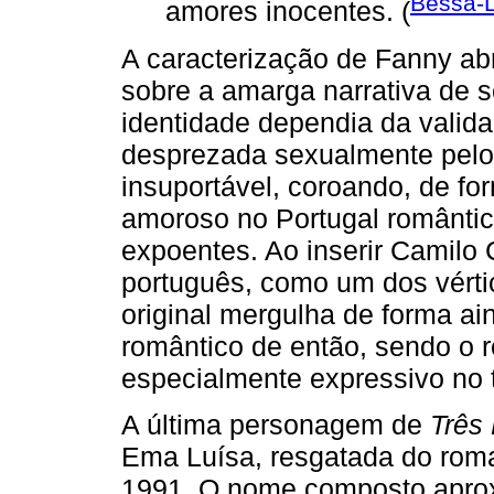
Bessa-L
amores inocentes. (
A caracterização de Fanny ab
sobre a amarga narrativa de 
identidade dependia da valid
desprezada sexualmente pelo 
insuportável, coroando, de form
amoroso no Portugal românti
expoentes. Ao inserir Camilo
português, como um dos vértic
original mergulha de forma ai
romântico de então, sendo o r
especialmente expressivo no t
A última personagem de
Três
Ema Luísa, resgatada do ro
1991. O nome composto apro