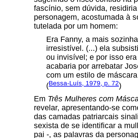
fascínio, sem dúvida, residiri
personagem, acostumada à so
tutelada por um homem:
Era Fanny, a mais sozinha
irresistível. (...) ela subs
ou invisível; e por isso e
acabaria por arrebatar Jos
com um estilo de máscara,
Bessa-Luís, 1979, p. 72
(
)
Em
Três Mulheres com Másca
revelar, apresentando-se co
das camadas patriarcais sina
sexista de se identificar a mu
pai -, as palavras da person