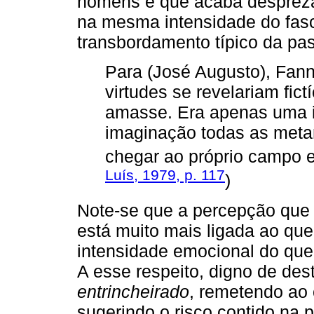
homens e que acaba despreza
na mesma intensidade do fasc
transbordamento típico da pa
Para (José Augusto), Fan
virtudes se revelariam fi
amasse. Era apenas uma 
imaginação todas as meta
chegar ao próprio campo e
Luís, 1979, p. 117
)
Note-se que a percepção que
está muito mais ligada ao que
intensidade emocional do que 
A esse respeito, digno de des
entrincheirado
, remetendo ao
sugerindo o risco contido na