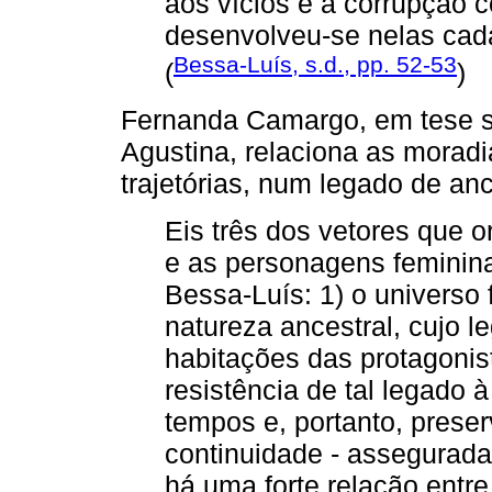
aos vícios e à corrupção c
desenvolveu-se nelas cad
Bessa-Luís, s.d., pp. 52-53
(
)
Fernanda Camargo, em tese s
Agustina, relaciona as moradi
trajetórias, num legado de an
Eis três dos vetores que o
e as personagens feminina
Bessa-Luís: 1) o universo
natureza ancestral, cujo l
habitações das protagonis
resistência de tal legado 
tempos e, portanto, prese
continuidade - assegurad
há uma forte relação entre