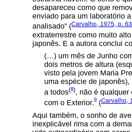
desapareceu como que removid
enviado para um laboratório 
Carvalho, 1975, p. 63
analisado” (
extraterrestre como muito alt
japonês. E a autora conclui c
(…) um mês de Junho com 
dois metros de altura (es
visto pela jovem Maria Pre
uma espécie de japonês),
8
(
)
a todos
, não é qualquer
9
Carvalho, 
com o Exterior.
(
Aqui também, o sonho de aven
inexplicável rima com a dem