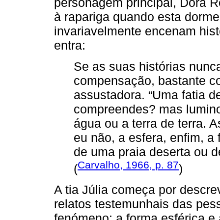
personagem principal, Dora R
à rapariga quando esta dorm
invariavelmente encenam hist
entra:
Se as suas histórias nunc
compensação, bastante co
assustadora. “Uma fatia de
compreendes? mas lumino
água ou a terra de terra.
eu não, a esfera, enfim, a 
de uma praia deserta ou d
Carvalho, 1966, p. 87
(
)
A tia Júlia começa por descre
relatos testemunhais das pess
fenómeno: a forma esférica 