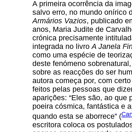
A primeira ocorrência da ima
salvo erro, no mundo oníric
Armários Vazios
, publicado e
anos, Maria Judite de Carval
crónica precisamente intitula
integrada no livro
A Janela Fi
como uma espécie de teorizaç
deste fenómeno sobrenatural
sobre as reacções do ser huma
autora começa por, com certo 
feitos pelas pessoas que dize
aparições: “Eles são, ao que
poeira cósmica, fantástica e 
Car
quando esta se aborrece” (
escritora coloca os postulado