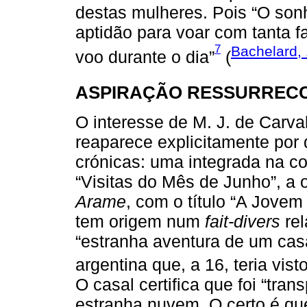
destas mulheres. Pois “O son
aptidão para voar com tanta 
7
Bachelard, 
voo durante o dia”
(
ASPIRAÇÃO RESSURRECC
O interesse de M. J. de Carva
reaparece explicitamente por
crónicas: uma integrada na c
“Visitas do Mês de Junho”, a 
Arame
, com o título “A Jovem
tem origem num
fait-divers
rel
“estranha aventura de um cas
argentina que, a 16, teria vis
O casal certifica que foi “tra
estranha nuvem. O certo é que