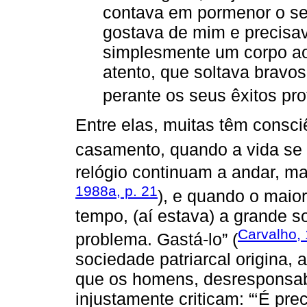
contava em pormenor o seu
gostava de mim e precisav
simplesmente um corpo ao
atento, que soltava bravo
perante os seus êxitos prof
Entre elas, muitas têm consci
casamento, quando a vida se t
relógio continuam a andar, ma
1988a, p. 21
), e quando o maio
tempo, (aí estava) a grande s
Carvalho, 
problema. Gastá-lo” (
sociedade patriarcal origina,
que os homens, desresponsab
injustamente criticam: “‘É pre