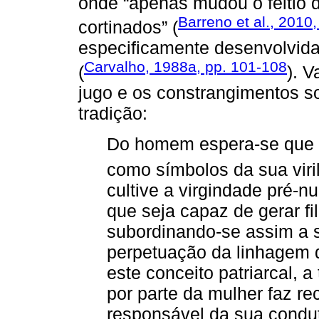
onde “apenas mudou o feitio 
Barreno et al., 2010,
cortinados” (
especificamente desenvolvida 
Carvalho, 1988a, pp. 101-108
(
). 
jugo e os constrangimentos s
tradição:
Do homem espera-se que 
como símbolos da sua viri
cultive a virgindade pré-nu
que seja capaz de gerar f
subordinando-se assim a s
perpetuação da linhagem 
este conceito patriarcal, 
por parte da mulher faz r
responsável da sua condut