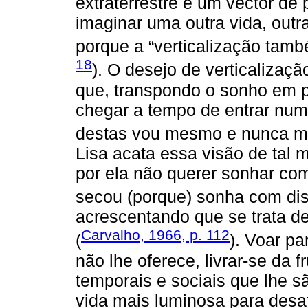
extraterrestre é um vector de
imaginar uma outra vida, outra
porque a “verticalização tamb
18
). O desejo de verticalizaç
que, transpondo o sonho em p
chegar a tempo de entrar num
destas vou mesmo e nunca m
Lisa acata essa visão de tal 
por ela não querer sonhar com
secou (porque) sonha com dis
acrescentando que se trata d
Carvalho, 1966, p. 112
(
). Voar pa
não lhe oferece, livrar-se da 
temporais e sociais que lhe 
vida mais luminosa para desaf