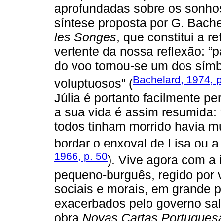
aprofundadas sobre os sonho
síntese proposta por G. Bach
les Songes
, que constitui a r
vertente da nossa reflexão: “p
do voo tornou-se um dos símbo
Bachelard, 1974, p
voluptuosos” (
Júlia é portanto facilmente pe
a sua vida é assim resumida: “
todos tinham morrido havia mu
bordar o enxoval de Lisa ou a
1966, p. 50
). Vive agora com a
pequeno-burguês, regido por 
sociais e morais, em grande p
exacerbados pelo governo sa
obra
Novas Cartas Portugues