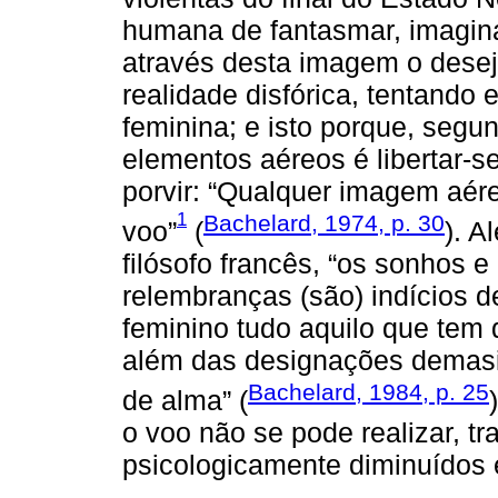
humana de fantasmar, imagina
através desta imagem o desej
realidade disfórica, tentando 
feminina; e isto porque, seg
elementos aéreos é libertar-se
porvir: “Qualquer imagem aér
1
Bachelard, 1974, p. 30
voo”
(
). A
filósofo francês, “os sonhos 
relembranças (são) indícios 
feminino tudo aquilo que tem
além das designações demasi
Bachelard, 1984, p. 25
de alma” (
)
o voo não se pode realizar, t
psicologicamente diminuídos e