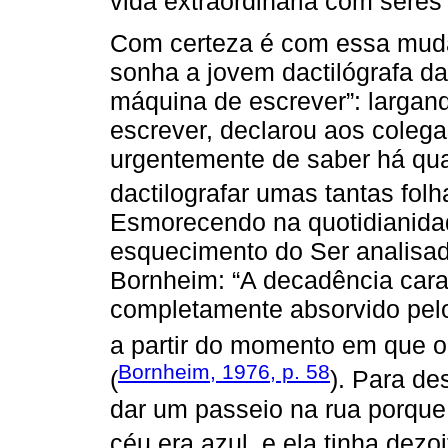
vida extraordinária com seres
Com certeza é com essa mud
sonha a jovem dactilógrafa da 
máquina de escrever”: largan
escrever, declarou aos colega
urgentemente de saber há quan
dactilografar umas tantas folha
Esmorecendo na quotidianidad
esquecimento do Ser analisad
Bornheim: “A decadência cara
completamente absorvido pel
a partir do momento em que 
Bornheim, 1976, p. 58
(
). Para de
dar um passeio na rua porque, j
céu era azul, e ela tinha dezoi