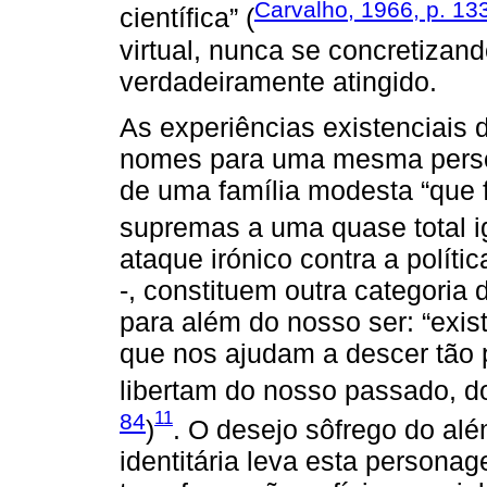
Carvalho, 1966, p. 13
científica” (
virtual, nunca se concretizan
verdadeiramente atingido.
As experiências existenciais 
nomes para uma mesma perso
de uma família modesta “que 
supremas a uma quase total ig
ataque irónico contra a políti
-, constituem outra categoria
para além do nosso ser: “exi
que nos ajudam a descer tão
libertam do nosso passado, d
11
84
)
. O desejo sôfrego do alé
identitária leva esta persona