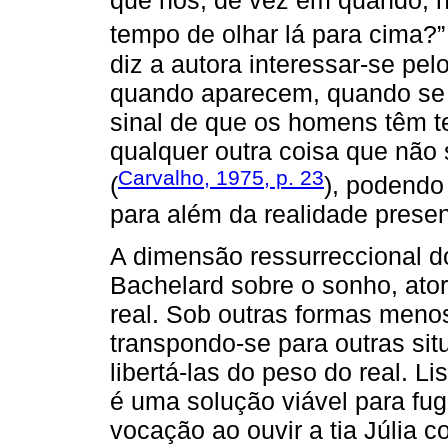
que nós, de vez em quando, n
tempo de olhar lá para cima?”
diz a autora interessar-se pe
quando aparecem, quando se 
sinal de que os homens têm t
qualquer outra coisa que não 
Carvalho, 1975, p. 23
(
), podendo
para além da realidade present
A dimensão ressurreccional d
Bachelard sobre o sonho, ato
real. Sob outras formas meno
transpondo-se para outras si
libertá-las do peso do real. 
é uma solução viável para fug
vocação ao ouvir a tia Júlia 