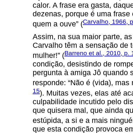
calor. A frase era gasta, daqu
dezenas, porque é uma frase q
Carvalho, 1966, p
quem a ouve” (
Assim, na sua maior parte, a
Carvalho têm a sensação de t
Barreno et al., 2010, p.
mulher!” (
condição, desistindo de rom
pergunta à amiga Jô quando se
responde: “Não é (vida), mas 
15
). Muitas vezes, elas até a
culpabilidade incutido pelo di
que quisera mal, que ainda que
estúpida, a si e a mais ningué
que esta condição provoca em