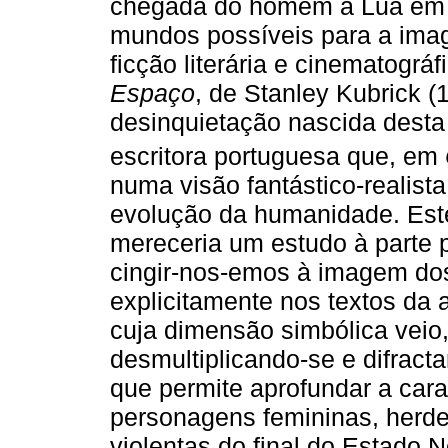
chegada do homem à Lua em 
mundos possíveis para a imag
ficção literária e cinematográ
Espaço
, de Stanley Kubrick (
desinquietação nascida dest
escritora portuguesa que, em
numa visão fantástico-realista
evolução da humanidade. Este
mereceria um estudo à parte po
cingir-nos-emos à imagem do
explicitamente nos textos da 
cuja dimensão simbólica veio,
desmultiplicando-se e difrac
que permite aprofundar a cara
personagens femininas, herde
violentas do final do Estado