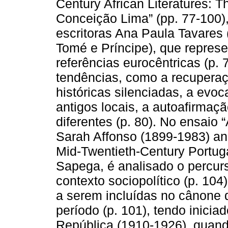
Century African Literatures: 
Conceição Lima” (pp. 77-100
escritoras Ana Paula Tavares
Tomé e Príncipe), que repres
referências eurocêntricas (p.
tendências, como a recuperaç
históricas silenciadas, a evoca
antigos locais, a autoafirmaçã
diferentes (p. 80). No ensaio 
Sarah Affonso (1899-1983) and
Mid-Twentieth-Century Portuga
Sapega, é analisado o percurso
contexto sociopolítico (p. 104
a serem incluídas no cânone d
período (p. 101), tendo inicia
República (1910-1926), quan