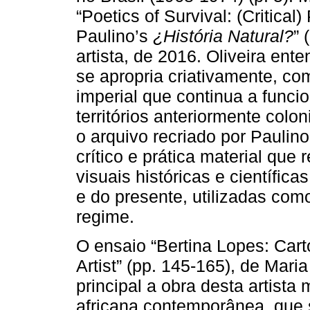
“Poetics of Survival: (Critica
Paulino’s
¿História Natural?
” 
artista, de 2016. Oliveira ent
se apropria criativamente, co
imperial que continua a funcio
territórios anteriormente col
o arquivo recriado por Pauli
crítico e prática material que 
visuais históricas e científica
e do presente, utilizadas com
regime.
O ensaio “Bertina Lopes: Cart
Artist” (pp. 145-165), de Mar
principal a obra desta artista
africana contemporânea, que 