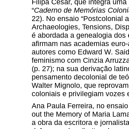
Filipa César, que integra um
“
Caderno de Memórias Coloni
22). No ensaio “Postcolonial 
Archaeologies, Tensions, Disp
é abordada a genealogia dos 
afirmam nas academias euro-
autores como Edward W. Sai
feminismo com Cinzia Arruzza
(p. 27); na sua derivação lat
pensamento decolonial de teó
Walter Mignolo, que reprovam
coloniais e privilegiam vozes 
Ana Paula Ferreira, no ensaio
out the Memory of Maria Lamas”
a obra da escritora e jornali