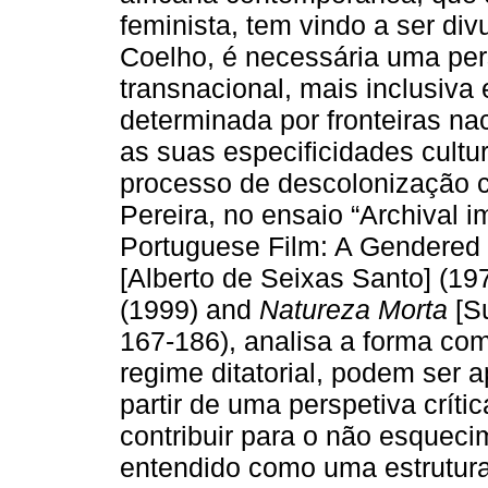
feminista, tem vindo a ser di
Coelho, é necessária uma persp
transnacional, mais inclusiva 
determinada por fronteiras na
as suas especificidades cultu
processo de descolonização c
Pereira, no ensaio “Archival 
Portuguese Film: A Gendered 
[Alberto de Seixas Santo] (19
(1999) and
Natureza Morta
[Su
167-186), analisa a forma co
regime ditatorial, podem ser a
partir de uma perspetiva críti
contribuir para o não esqueci
entendido como uma estrutur