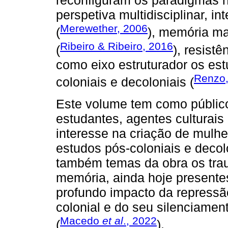
reconfiguram os paradigmas hi
perspetiva multidisciplinar, i
Merewether, 2006
(
), memória ma
Ribeiro & Ribeiro, 2016
(
), resist
como eixo estruturador os est
Renzo,
coloniais e decoloniais (
Este volume tem como público
estudantes, agentes culturai
interesse na criação de mulhe
estudos pós-coloniais e decol
também temas da obra os trau
memória, ainda hoje presente
profundo impacto da repressão 
colonial e do seu silenciament
Macedo
et al
., 2022
(
).