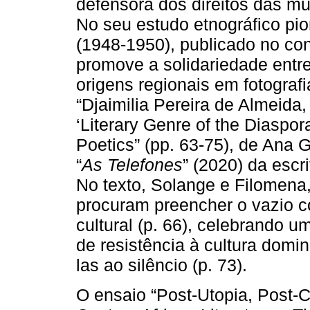
defensora dos direitos das mulh
No seu estudo etnográfico pio
(1948-1950), publicado no co
promove a solidariedade entr
origens regionais em fotograf
“Djaimilia Pereira de Almeida
‘Literary Genre of the Diaspor
Poetics” (pp. 63-75), de Ana G
“
As Telefones
” (2020) da escr
No texto, Solange e Filomena,
procuram preencher o vazio co
cultural (p. 66), celebrando 
de resistência à cultura domi
las ao silêncio (p. 73).
O ensaio “Post-Utopia, Post-Co