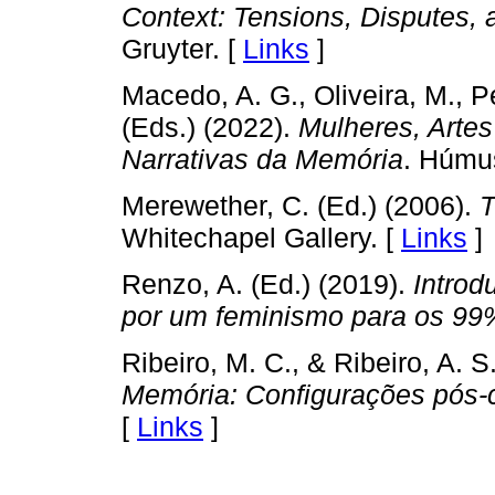
Context: Tensions, Disputes,
Gruyter. [
Links
]
Macedo, A. G., Oliveira, M., Pe
(Eds.) (2022).
Mulheres, Artes 
Narrativas da Memória
. Húmu
Merewether, C. (Ed.) (2006).
T
Whitechapel Gallery. [
Links
]
Renzo, A. (Ed.) (2019).
Introd
por um feminismo para os 99
Ribeiro, M. C., & Ribeiro, A. S
Memória: Configurações pós-c
[
Links
]