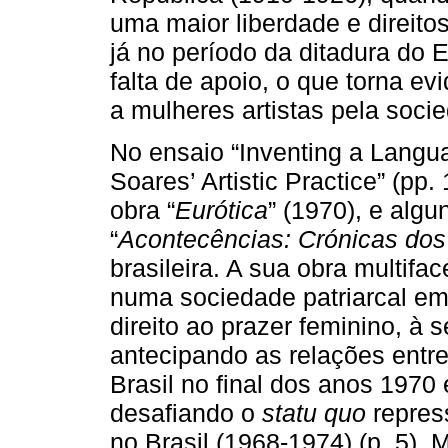
uma maior liberdade e direitos
já no período da ditadura do 
falta de apoio, o que torna e
a mulheres artistas pela socie
No ensaio “Inventing a Langua
Soares’ Artistic Practice” (pp.
obra “
Eurótica
” (1970), e algu
“
Acontecências: Crónicas dos
brasileira. A sua obra multifa
numa sociedade patriarcal em
direito ao prazer feminino, à 
antecipando as relações entr
Brasil no final dos anos 1970 
desafiando o
statu quo
repres
no Brasil (1968-1974) (p. 5). 