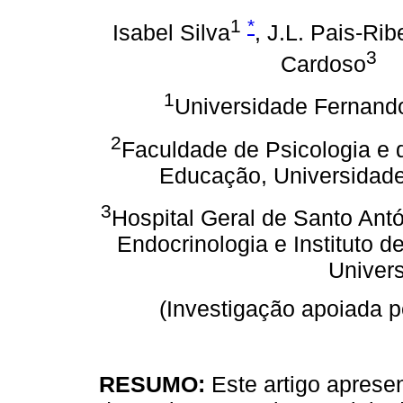
1
*
Isabel Silva
, J.L. Pais-Rib
3
Cardoso
1
Universidade Fernand
2
Faculdade de Psicologia e 
Educação, Universidade
3
Hospital Geral de Santo Antó
Endocrinologia e Instituto 
Univer
(Investigação apoiada 
RESUMO:
Este artigo aprese