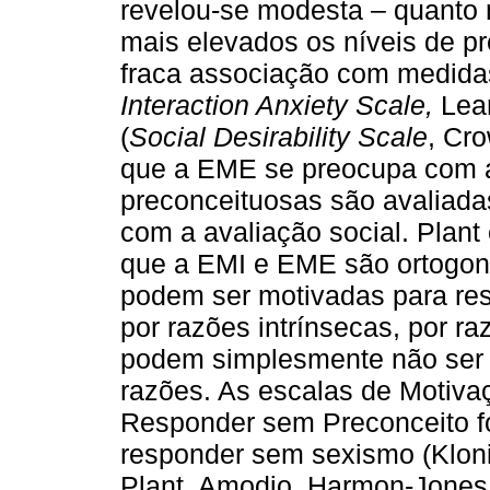
revelou-se modesta – quanto 
mais elevados os níveis de p
fraca associação com medidas 
Interaction Anxiety Scale,
Lear
(
Social Desirability Scale
, Cr
que a EME se preocupa com a
preconceituosas são avaliad
com a avaliação social. Plan
que a EMI e EME são ortogona
podem ser motivadas para re
por razões intrínsecas, por r
podem simplesmente não ser
razões. As escalas de Motiva
Responder sem Preconceito f
responder sem sexismo (Klonis
Plant, Amodio, Harmon-Jones