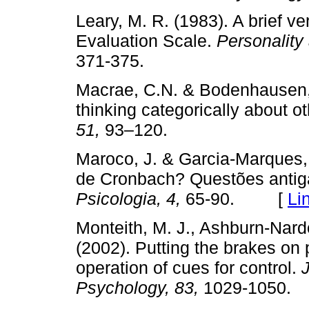
Leary, M. R. (1983). A brief ve
Evaluation Scale.
Personality
371-375.
Macrae, C.N. & Bodenhausen, G
thinking categorically about o
51,
93–120.
Maroco, J. & Garcia-Marques, T
de Cronbach? Questões anti
Psicologia, 4,
65-90. [
Li
Monteith, M. J., Ashburn-Nardo,
(2002). Putting the brakes on
operation of cues for control.
Psychology, 83,
1029-1050.