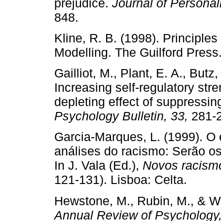
prejudice.
Journal of Personal
848.
Kline, R. B. (1998). Principle
Modelling. The Guilford Press
Gailliot, M., Plant, E. A., Butz
Increasing self-regulatory str
depleting effect of suppressi
Psychology Bulletin, 33,
281-
Garcia-Marques, L. (1999). O 
análises do racismo: Serão os
In J. Vala (Ed.),
Novos racism
121-131). Lisboa: Celta.
Hewstone, M., Rubin, M., & Wil
Annual Review of Psychology