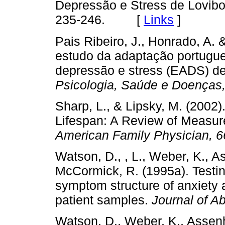
Depressão e Stress de Lovib
235-246. [
Links
]
Pais Ribeiro, J., Honrado, A. &
estudo da adaptação portugu
depressão e stress (EADS) de
Psicologia, Saúde e Doenças
Sharp, L., & Lipsky, M. (2002
Lifespan: A Review of Measure
American Family Physician, 
Watson, D., , L., Weber, K., A
McCormick, R. (1995a). Testing
symptom structure of anxiety 
patient samples.
Journal of A
Watson, D., Weber, K., Assenhe