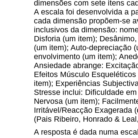
dimensões com sete itens cad
A escala foi desenvolvida a pa
cada dimensão propõem-se av
inclusivos da dimensão: nom
Disforia (um item); Desânimo,
(um item); Auto-depreciação (
envolvimento (um item); Anedo
Ansiedade abrange: Excitação
Efeitos Músculo Esqueléticos
item); Experiências Subjectiv
Stresse inclui: Dificuldade em
Nervosa (um item); Facilment
Irritável/Reacção Exagerada (d
(Pais Ribeiro, Honrado & Leal
A resposta é dada numa escala