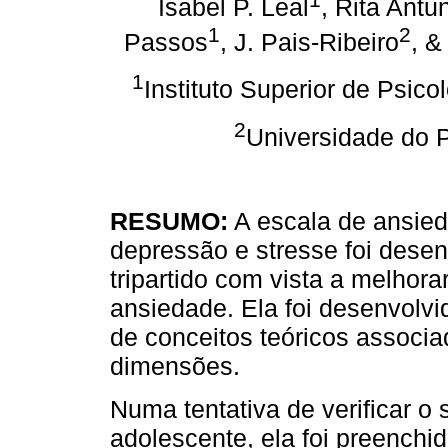
Isabel P. Leal
, Rita Antu
1
2
Passos
, J. Pais-Ribeiro
, &
1
Instituto Superior de Psico
2
Universidade do 
RESUMO:
A escala de ansie
depressão e stresse foi dese
tripartido com vista a melhor
ansiedade. Ela foi desenvolvid
de conceitos teóricos assoc
dimensões.
Numa tentativa de verificar 
adolescente, ela foi preenchid