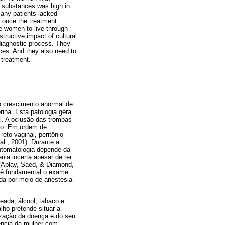
ic substances was high in
 many patients lacked
, once the treatment
e women to live through
structive impact of cultural
 diagnostic process. They
ces. And they also need to
 treatment.
o crescimento anormal de
ina. Esta pa­tologia gera
l. A oclusão das trompas
nto. Em ordem de
eto­-vaginal, peritônio
al., 2001). Durante a
intomatologia depende da
ia incerta apesar de ter
 (Aplay, Saed, & Diamond,
o é fundamental o exame
ada por meio de anestesia
eada, álcool, tabaco e
lho pretende situar a
lização da doença e do seu
vência da mulher com