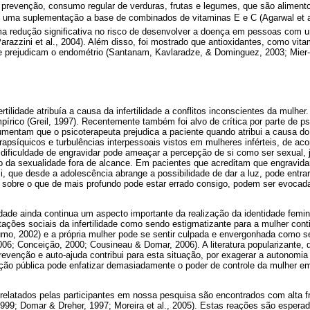
prevenção, consumo regular de verduras, frutas e legumes, que são alimento
ou uma suplementação a base de combi­nados de vitaminas E e C (Agarwal et 
a redução significativa no risco de desenvolver a doença em pessoas com 
Parazzini et al., 2004). Além disso, foi mostrado que antioxidantes, como vit
 prejudicam o endométrio (Santanam, Kavlaradze, & Dominguez, 2003; Mier­-C
ertilidade atribuía a causa da infertilidade a conflitos in­conscientes da mulher
írico (Greil, 1997). Recentemente também foi alvo de crítica por parte de psic
umentam que o psicoterapeuta prejudica a paciente quando atribui a causa d
trapsíquicos e turbulências interpessoais vistos em mulheres inférteis, de a
 A dificuldade de engravidar pode ameaçar a percepção de si como ser sexual, j
o da sexualidade fora de alcance. Em pa­cientes que acreditam que engravid
si, que desde a adolescência abrange a possibilidade de dar a luz, pode entr
s sobre o que de mais profundo pode estar errado consigo, podem ser evoca
idade ainda continua um aspecto importante da rea­lização da identidade femi
ações sociais da infertilidade como sendo estigmatizante para a mulher con
umo, 2002) e a própria mulher pode se sentir cul­pada e envergonhada como 
2006; Conceição, 2000; Cousineau & Domar, 2006). A literatura popularizante, 
evenção e auto-ajuda contribui para esta situa­ção, por exagerar a autonomi
a­ção pública pode enfatizar demasiadamente o poder de controle da mulher e
relatados pelas participantes em nossa pesquisa são encontrados com alta f
 1999; Domar & Dreher, 1997; Moreira et al., 2005). Estas reações são espera