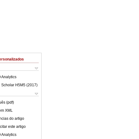
ersonalizados
 Analytics
 Scholar H5M5 (
2017
)
uês (pdf)
 em XML
cias do artigo
itar este artigo
 Analytics