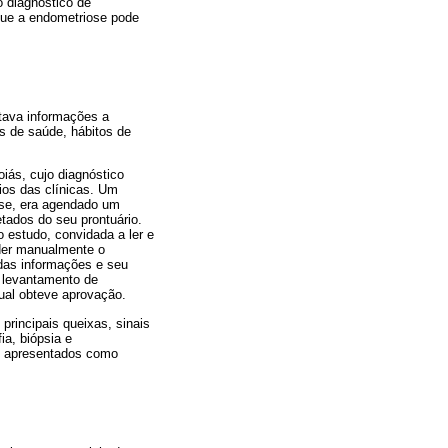
o diagnóstico de
que a en­dometriose pode
ntava informações a
es de saúde, hábitos de
iás, cujo diagnóstico
rios das clínicas. Um
asse, era agendado um
ados do seu pron­tuário.
o estudo, convidada a ler e
der ma­nualmente o
 das informações e seu
 le­vantamento de
ual obteve aprovação.
principais queixas, sinais
ia, biópsia e
os apresentados como