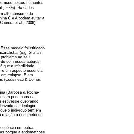
s ricos nestes nutrientes
al., 2005). Há dados
um alto consumo de
amina C e A podem evitar a
abrera et al., 2008).
. Esse modelo foi criticado
analistas (e.g. Giuliani,
o problema ao seu
cordo com esses autores,
á que a infertilidade
ar é um aspecto essencial
ar em colapso. E em
das (Cousineau & Domar,
nina (Barbosa & Rocha­-
tinuam podero­sas na
se estivesse quebrando
derivada da ideologia
a que o indivíduo tem em
m relação à endometriose
requência em outras
das porque a endome­triose