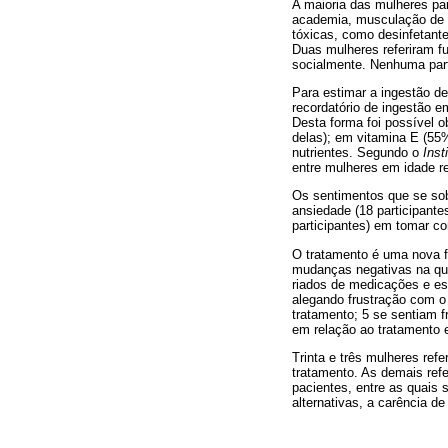
A maioria das mulheres par
academia, musculação de 2
tóxicas, como desinfetante
Duas mulheres referiram fu
socialmente. Nenhuma partic
Para estimar a ingestão de
recordatório de ingestão e
Desta forma foi possível o
delas); em vitamina E (55
nutrientes. Segundo o
Inst
entre mulheres em idade re
Os sentimentos que se sobr
ansiedade (18 participantes
participantes) em tomar c
O tratamento é uma nova fa
mudanças negativas na qual
riados de medicações e es
alegando frustração com 
tratamento; 5 se sentiam 
em relação ao tratamento 
Trinta e três mulheres ref
tratamento. As demais ref
pacientes, entre as quais 
alternativas, a carência de 