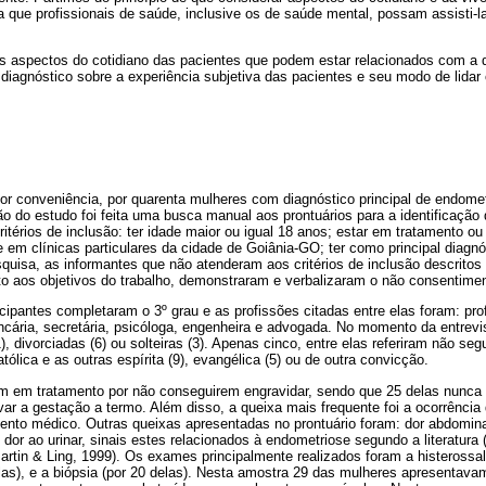
a que profissionais de saúde, inclusive os de saúde mental, possam assisti-
os aspectos do cotidiano das pacientes que podem estar relacionados com a
diagnóstico sobre a experiência subjetiva das pacientes e seu modo de lida
por conveniência, por quarenta mulheres com diagnós­tico principal de endome
ão do es­tudo foi feita uma busca manual aos prontuários para a identificaçã
térios de inclusão: ter idade maior ou igual 18 anos; estar em tratamento ou 
se em clínicas particulares da cidade de Goiânia­-GO; ter como principal diagn
quisa, as informantes que não atenderam aos critérios de inclusão des­crito
nto aos objetivos do trabalho, demonstraram e verbalizaram o não consentimen
cipantes completaram o 3º grau e as profissões cita­das entre elas foram: pro
cária, secre­tária, psicóloga, engenheira e advogada. No momento da entrevis
 divorciadas (6) ou solteiras (3). Apenas cinco, entre elas referiram não seg
tólica e as ou­tras espírita (9), evangélica (5) ou de outra convicção.
 em tratamento por não conseguirem engravidar, sendo que 25 delas nunca 
r a ges­tação a termo. Além disso, a queixa mais frequente foi a ocorrência d
nto médico. Outras queixas apresentadas no prontuário foram: dor abdominal
 dor ao urinar, sinais estes relacionados à endometriose segundo a literatura
rtin & Ling, 1999). Os exames principalmente realizados foram a histerossalp
elas), e a biópsia (por 20 delas). Nesta amostra 29 das mulheres apresentava