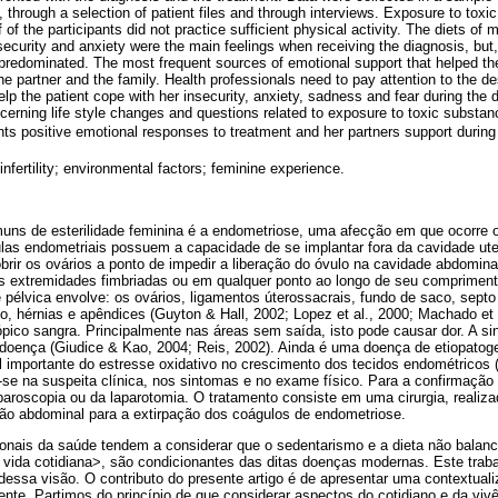
 through a selection of patient files and through interviews. Exposure to tox
 of the participants did not practice sufficient physical activity. The diets of
nsecurity and anxiety were the main feelings when receiving the diagnosis, but
 predominated. The most frequent sources of emotional support that helped th
the partner and the family. Health professionals need to pay attention to the de
lp the patient cope with her insecurity, anxiety, sadness and fear during the
erning life style changes and questions related to exposure to toxic substan
nts positive emotional responses to treatment and her partners support during
nfertility; environmental factors; feminine experience.
ns de esterilidade feminina é a endometriose, uma afecção em que ocorre 
ulas en­dometriais possuem a capacidade de se implantar fora da cavidade uter
rir os ovários a ponto de impedir a liberação do óvulo na cavidade abdomina
as extremidades fimbriadas ou em qualquer ponto ao longo de seu comprime
pélvica envolve: os ovários, ligamentos úte­rossacrais, fundo de saco, septo r
go, hérnias e apêndices (Guyton & Hall, 2002; Lopez et al., 2000; Machado et 
pico sangra. Principalmente nas áreas sem saída, isto pode causar dor. A s
doença (Giudice & Kao, 2004; Reis, 2002). Ainda é uma doença de etiopatogen
l importante do estresse oxidativo no cresci­mento dos tecidos endométricos
a-se na suspeita clínica, nos sintomas e no exame físico. Para a confirmaçã
aparoscopia ou da laparotomia. O tratamento consiste em uma cirurgia, realiz
são abdominal para a extirpação dos coágulos de endometriose.
onais da saúde tendem a considerar que o sedenta­rismo e a dieta não balanc
a vida co­tidiana>, são condicionantes das ditas doenças modernas. Este traba
essa visão. O contributo do presente artigo é de apre­sentar uma contextua
ente. Par­timos do princípio de que considerar aspectos do cotidiano e da vi