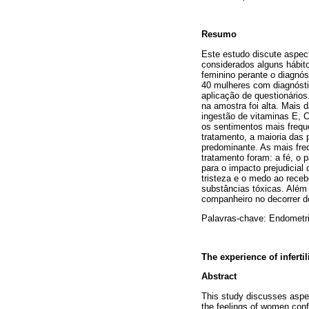
Resumo
Este estudo discute aspec
considerados alguns hábit
feminino perante o diagnó
40 mulheres com diagnósti
aplicação de questionários
na amostra foi alta. Mais d
ingestão de vitaminas E, C
os sentimentos mais freque
tratamento, a maioria das 
predominante. As mais fre
tratamento foram: a fé, o p
para o impacto prejudicial 
tristeza e o medo ao receb
substâncias tóxicas. Além 
companheiro no decorrer d
Palavras­-chave:
Endometrio
The experience of inferti
Abstract
This study discusses aspect
the feelings of women conf