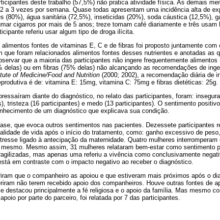
ticipantes deste trabalho (57,5%) não pratica ativi­dade física. As demais 
 a 3 vezes por semana. Quase todas apresentam uma incidência alta de exp
s (80%), água sanitária (72,5%), inseticidas (20%), soda cáustica (12,5%), g
mar ci­garros por mais de 5 anos; treze tomam café diariamente e três usam b
ipante referiu usar algum tipo de droga ilícita.
 alimentos fontes de vitaminas E, C e de fibras foi proposto juntamente com 
m que foram relacionados alimentos fontes desses nutrientes e anotadas as q
bservar que a maioria das participantes não ingere frequentemente alimentos
% delas) ou em fibras (75% delas) não alcançando as recomendações de inges
itute of Medicine/Food and Nutrition
(2000; 2002), a recomendação diária de i
pro­dutiva é de: vitamina E: 15mg, vitamina C: 75mg e fibras dietéticas: 25g.
essaíram diante do diagnóstico, no relato das parti­cipantes, foram: insegura
), tristeza (16 participantes) e medo (13 participantes). O sentimento positivo 
onhecimento de um diagnóstico que explicava sua condição.
se, que evoca outros sentimentos nas pacientes. De­zessete participantes ref
idade de vida após o início do tratamento, como: ganho excessivo de peso, 
tresse ligado à antecipação da maternidade. Quatro mu­lheres interromperam
o mesmo. Mesmo assim, 31 mulheres relataram bem-estar como sentimento pr
fragilizadas, mas apenas uma referiu a vivência como conclusivamente negati
está em contraste com o impacto negativo ao receber o diagnóstico.
eriram que o companheiro as apoiou e que estiveram mais próximos após o dia
eriram não terem recebido apoio dos companheiros. Houve outras fontes de 
se destacou principalmente a fé religiosa e o apoio da família. Mas mesmo c
apoio por parte do parceiro, foi relatada por 7 das participantes.