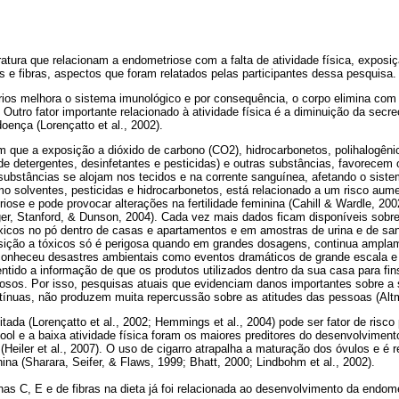
ratura que relacionam a endometriose com a falta de atividade física, exposi
s e fi­bras, aspectos que foram relatados pelas participantes dessa pesquisa.
ários melhora o sistema imunológico e por consequência, o corpo elimina com 
Outro fator importante relacionado à atividade física é a diminuição da secreç
oença (Lorençatto et al., 2002).
em que a exposição a dióxido de carbono (CO2), hi­drocarbonetos, polihalogên
 detergentes, desinfetantes e pesticidas) e outras substâncias, favorecem 
substâncias se alojam nos tecidos e na corrente sanguínea, afetando o sist
o solven­tes, pesticidas e hidrocarbonetos, está relacionado a um risco aum
ose e pode provocar alterações na fertilidade feminina (Cahill & Wardle, 200
ger, Stanford, & Dunson, 2004). Cada vez mais dados ficam disponíveis sobre
xicos no pó dentro de casas e apartamentos e em amos­tras de urina e de sa
ição a tóxicos só é perigosa quando em grandes dosagens, continua ampla
onheceu desastres ambientais como eventos dramáticos de grande escala e
ntido a infor­mação de que os produtos utilizados dentro da sua casa para fins
nosos. Por isso, pesquisas atuais que evidenciam danos importantes sobre a
ínuas, não pro­duzem muita repercussão sobre as atitudes das pessoas (Altm
tada (Lorençatto et al., 2002; Hemmings et al., 2004) pode ser fator de risc
ol e a baixa atividade física foram os maiores preditores do desenvolvimen
(Heiler et al., 2007). O uso de cigarro atrapa­lha a maturação dos óvulos e é
nina (Sharara, Seifer, & Flaws, 1999; Bhatt, 2000; Lindbohm et al., 2002).
as C, E e de fibras na dieta já foi relacionada ao desenvolvimento da endo