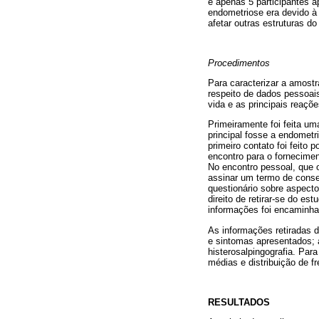
e apenas 5 participantes 
endometriose era devido à 
afetar outras estruturas do
Procedimentos
Para caracterizar a amostr
respeito de dados pessoais
vida e as principais reaçõ
Primeiramente foi feita um
principal fosse a endometri
primeiro contato foi feito
encontro para o fornecimen
No encontro pessoal, que o
assinar um termo de conse
questionário sobre aspecto
direito de retirar-se do e
informações foi encaminha
As informações retiradas d
e sintomas apresentados; a
histerosalpingografia. Par
médias e distribuição de f
RESULTADOS