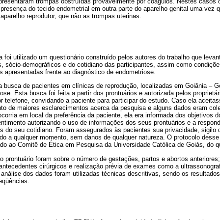
apresentaram trompas obstruídas pro­vavelmente por coágulos. Nestes casos 
presença do tecido endometrial em outra parte do aparelho genital uma vez 
 aparelho reprodutor, que não as trompas uterinas.
a foi utilizado um questionário construído pelos au­tores do trabalho que leva
, sócio­-de­mográficos e do cotidiano das participantes, assim como condiçõ
es apresentadas frente ao diagnóstico de endometriose.
a busca de pacientes em clínicas de reprodução, lo­calizadas em Goiânia – Go
ose. Esta busca foi feita a partir dos prontuários e autorizada pelos proprietá
 por telefone, convidando a paciente para participar do estudo. Caso ela aceit
to de maio­res esclarecimentos acerca da pesquisa e alguns dados eram colet
corria em local da preferência da paciente, ela era informada dos objetivos d
nti­mento autorizando o uso de informações dos seus prontuários e a respon
s do seu cotidiano. Foram assegurados às pacientes sua privacidade, sigilo
s­tudo a qualquer momento, sem danos de qualquer natureza. O protocolo desse
do ao Comitê de Ética em Pesquisa da Universidade Católica de Goiás, do q
o prontuário foram sobre o número de gestações, partos e abortos anteriores; 
nte­cedentes cirúrgicos e realização prévia de exames como a ultrassonograf
a análise dos dados foram utilizadas técnicas descritivas, sendo os resultad
reqüências.