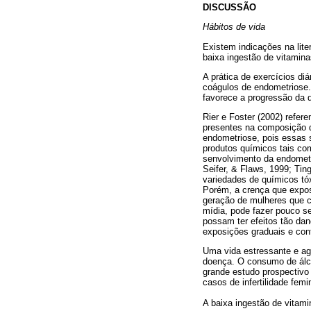
DISCUSSÃO
Hábitos de vida
Existem indicações na lite
baixa ingestão de vitamina
A prática de exercícios di
coágulos de endometriose. 
favorece a progressão da d
Rier e Foster (2002) refer
presentes na composição de
endometriose, pois essas 
produtos químicos tais com
senvolvimento da endometri
Seifer, & Flaws, 1999; Tin
variedades de químicos tó
Porém, a crença que expos
geração de mulheres que c
mídia, pode fazer pouco se
possam ter efeitos tão da
exposições graduais e cont
Uma vida estressante e agi
doença. O consumo de álco
grande estudo prospectivo 
casos de infertilidade femi
A baixa ingestão de vitamin