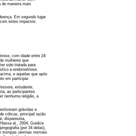
la de maneira mais
 doença. Em segundo lugar
r com estes impactos.
triose, com idade entre 24
o de mulheres que
ter sido tratada para
óstico a endometriose.
s acima, e aquelas que após
to em participar.
fessora, estudante,
ta, as participantes
uir nenhuma religião, a
estiveram grávidas e
e cólicas, prin­cipal razão
, dispareunia,
 (Hassa al., 2004, Guidice
ingografia (por 34 delas),
m trom­pas uterinas normais