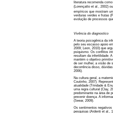
literatura recomenda como 
(Lorençatto et al., 2002) 
empíricos que mos­tram um
verduras verdes e frutas (
evolução de pro­cessos que
Vivência do diagnostico
A teoria psicogênica da inf
pelo seu escasso apoio emp
2009; Leon, 2010) que arg
psiquismo. Os conflitos in
resultam da in­fertilidade.
mantém o objetivo primitiv
de ser mulher, a visão de 
decorrência disso, dúvida
2006).
Na cultura geral, a matern
Coutinho, 2007). Represent
atualidade (Trindade & En
uma regra cultural (Clay, 
predominante na área de pr
prevenir doença. A inform
(Seear, 2009).
Os sentimentos negativos 
pesquisas (Ardenti et al.,