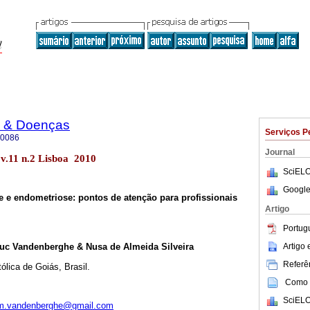
e & Doenças
Serviços P
-0086
Journal
 v.11 n.2 Lisboa 2010
SciELO
Google
de e endometriose: pontos de atenção para profissionais
Artigo
Portug
Artigo
 Luc Vandenberghe & Nusa de Almeida Silveira
Referên
ólica de Goiás, Brasil.
Como c
SciELO
.m.vandenberghe@gmail.com