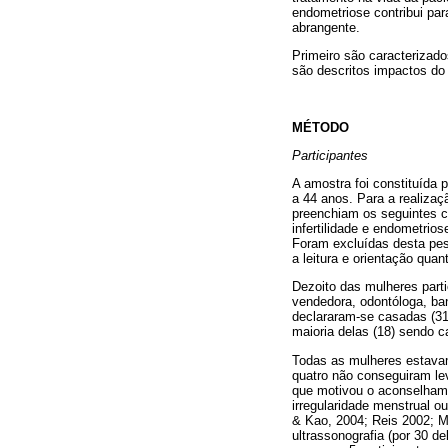
endometriose contribui par
abrangente.
Primeiro são caracterizad
são descritos impactos do 
MÉTODO
Participantes
A amostra foi constituída 
a 44 anos. Para a realizaç
preenchiam os seguintes cri
infertilidade e endometrio
Foram ex­cluídas desta pes
a leitura e orientação qua
Dezoito das mulheres parti
vendedora, odontóloga, ban
declararam-se casadas (31),
maioria delas (18) sendo ca
Todas as mulheres estavam
quatro não conseguiram leva
que motivou o aconselhame
irregularidade menstrual ou
& Kao, 2004; Reis 2002; Ma
ultrassonografia (por 30 d