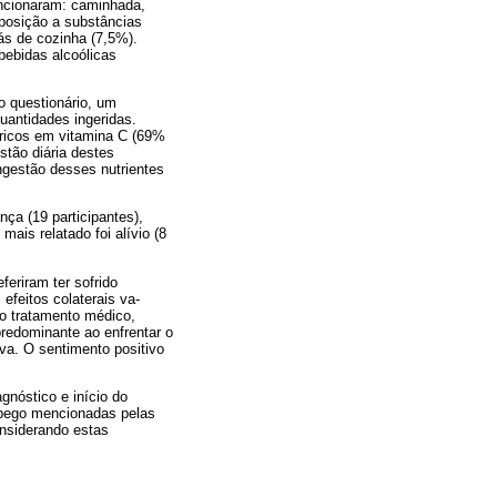
mencionaram: caminhada,
osição a subs­tâncias
ás de cozinha (7,5%).
ebidas alcoó­licas
o questionário, um
uantidades ingeridas.
 ricos em vitamina C (69%
tão diária des­tes
ngestão desses nutrientes
nça (19 participantes),
mais relatado foi alívio (8
eriram ter sofrido
efeitos colaterais va­
 o tratamento médico,
edominante ao enfrentar o
va. O sentimento positivo
gnóstico e início do
apego mencionadas pelas
onsiderando estas