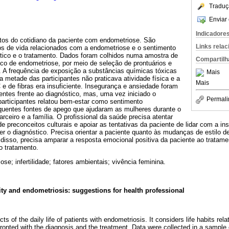
Traduç
Enviar 
Indicadore
tos do cotidiano da paciente com endometriose. São
Links rela
os de vida relacionados com a endometriose e o sentimento
stico e o tratamento. Dados foram colhidos numa amostra de
Compartilh
co de endometriose, por meio de seleção de prontuários e
. A frequência de exposição a substâncias químicas tóxicas
Mais
a metade das participantes não praticava atividade física e a
Mais
 e de fibras era insuficiente. Insegurança e ansiedade foram
ntes frente ao diagnóstico, mas, uma vez iniciado o
Permali
participantes relatou bem-estar como sentimento
quentes fontes de apego que ajudaram as mulheres durante o
arceiro e a família. O profissional da saúde precisa atentar
de preconceitos culturais e apoiar as tentativas da paciente de lidar com a i
er o diagnóstico. Precisa orientar a paciente quanto às mudanças de estilo d
disso, precisa amparar a resposta emocional positiva da paciente ao tratame
o tratamento.
se; infertilidade; fatores ambientais; vivência feminina.
lity and endometriosis: suggestions for health professional
s of the daily life of patients with endometriosis. It considers life habits rel
ronted with the diagnosis and the treatment. Data were collected in a sample