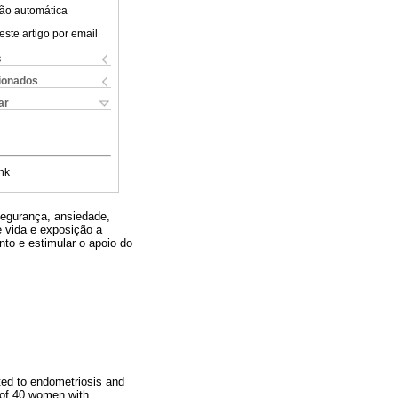
ão automática
este artigo por email
s
cionados
ar
nk
nsegurança, ansiedade,
e vida e exposição a
nto e estimular o apoio do
ated to endometriosis and
 of 40 women with