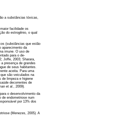
ção a substâncias tóxicas,
maior facilidade os
ão do estro­gênio, o qual
icos (substâncias que estão
o apareci­mento da
ema imune. O uso de
entado para o de­
2; Joffe, 2003; Sharara,
 a presença de gran­des
ngue de seus habitantes.
mente aceita. Para uma
 que são veiculados na
 de limpeza e hi­giene
 saúde decorrentes de
an et al., 2009).
o para o desenvolvimento da
to de endome­triose num
 responsável por 13% dos
metriose (Menezes, 2005). A