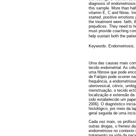
diagnosis of endometriosis,
this sample. More than half
vitamin E, C and fibras. I
started, positive emotions
the treatment were: faith, 
prejudices. They need to he
must provide coaching conc
help sustain both the patie
Keywords:
Endometriosis; i
Uma das causas mais comu
tecido endometrial. As cél
uma fibrose que pode encob
de Falópio pode ocorrer n
frequência, a endometriose 
uterovesical, cérvix, umbi
menstruação, o tecido ectó
localização e extensão da 
sido estabelecido um pape
2006). O diagnóstico inici
histológico, por meio da l
geral seguida de uma inci
Cada vez mais, os profissi
outras drogas, o frenesi d
endometriose no contexto d
tratamento na vida da paci