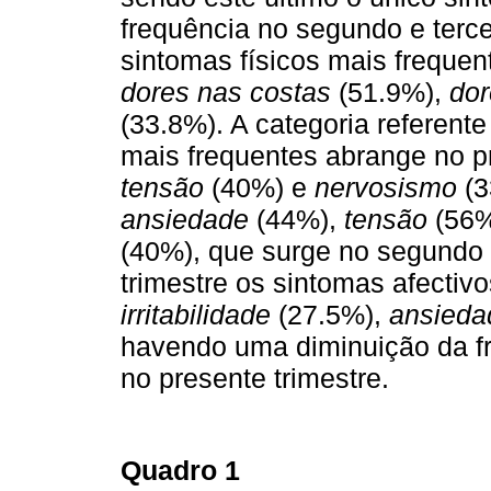
frequência no segundo e tercei
sintomas físicos mais frequen
dores nas costas
(51.9%),
do
(33.8%). A categoria referent
mais frequentes abrange no pr
tensão
(40%) e
nervosismo
(3
ansiedade
(44%),
tensão
(56
(40%), que surge no segundo e 
trimestre os sintomas afecti­v
irritabilidade
(27.5%),
ansied
havendo uma diminuição da f
no presente trimestre.
Quadro 1