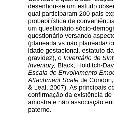
desenhou-se um estudo observa
qual participaram 200 pais e
probabilística de conveniência.
um questionário sócio­-demogr
questionário versando aspect
(planeada vs não planeada/ d
idade gestacional, estatuto d
gravidez), o
Inventário de Si
Inventory,
Black, Holditch­-Da
Escala de Envolvimento Emoci
Attachment Scale
de Condon,
& Leal, 2007). As principais 
confirmação da existência de
amostra e não associação ent
paterno.