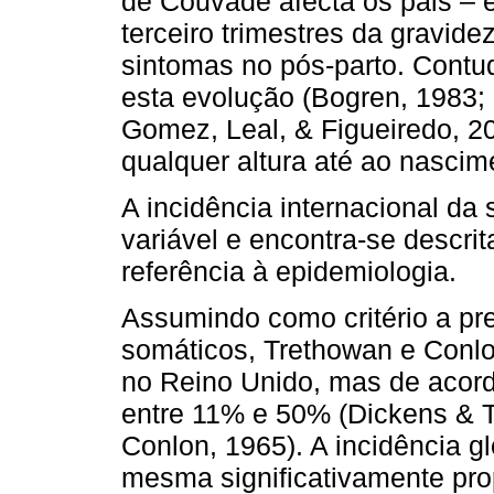
de Couvade afecta os pais – e
terceiro trimestres da gravid
sintomas no pós­-parto. Cont
esta evolução (Bogren, 1983; 
Gomez, Leal, & Figueiredo, 2
qualquer altura até ao nascim
A incidência internacional d
variável e encontra-se descri
referência à epidemiologia.
Assumindo como critério a pr
somáticos, Trethowan e Conlo
no Reino Unido, mas de acord
entre 11% e 50% (Dickens & 
Conlon, 1965). A incidência g
mesma significativamente pro