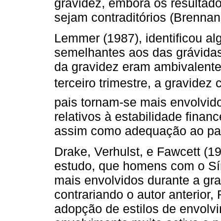
gravidez, embora os resultado
sejam contraditórios (Brennan 
Lemmer (1987), identificou alg
seme­lhantes aos das grávidas
da gravidez eram ambi­valente
terceiro trimestre, a gravidez 
pais tornam-se mais envolvi
relativos à estabilidade finan
assim como ade­quação ao pap
Drake, Verhulst, e Fawcett (1
estudo, que ho­mens com o S
mais envolvidos durante a gra
contrariando o autor anterior,
adopção de estilos de envol