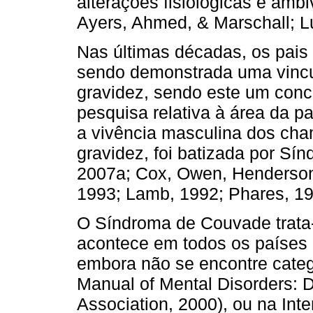
alterações fisiológicas e amb
Ayers, Ahmed, & Marschall; L
Nas últimas décadas, os pais 
sendo demons­trada uma vincu
gravidez, sendo este um conce
pesquisa relativa à área da p
a vivência masculina dos ch
gravidez, foi ba­tizada por Sí
2007a; Cox, Owen, Henderson
1993; Lamb, 1992; Phares, 19
O Síndroma de Couvade trata
acontece em todos os países i
embora não se encontre catego
Manual of Mental Disorders: D
Association, 2000), ou na Inte