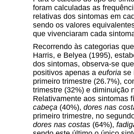
foram cal­culadas as frequênc
relativas dos sintomas em cad
sendo os valores equivalente
que vivenciaram cada sintoma
Recorrendo às categorias que 
Harris, e Belyea (1995), est
dos sintomas, observa-se que
positivos apenas a
euforia
se 
primeiro trimestre (26.7%), c
trimestre (32%) e diminuição n
Relativamente aos sintomas fí
cabeça
(40%),
dores nas cos
primeiro trimestre, no segundo
dores nas costas
(64%),
fadi
sendo este último o único sin