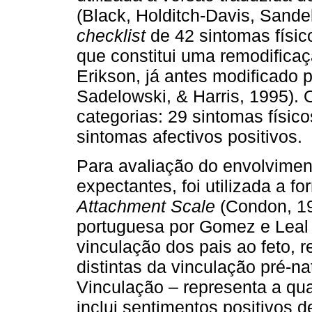
(Black, Holditch­-Davis, Sande
checklist
de 42 sintomas físi
que constitui uma remodifica
Erikson, já antes mo­dificado p
Sadelowski, & Harris, 1995). 
categorias: 29 sintomas físico
sintomas afectivos positivos.
Para avaliação do envolvimen
expectantes, foi utilizada a f
Attachment Scale
(Condon, 1
portuguesa por Gomez e Leal 
vinculação dos pais ao feto,
distintas da vin­culação pré-n
Vinculação – representa a qua
inclui sentimentos positivos d