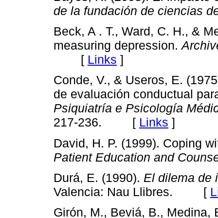
de la fundación de ciencias de
Beck, A . T., Ward, C. H., & M
measuring depression.
Archiv
[
Links
]
Conde, V., & Useros, E. (1975
de evaluación conductual par
Psiquiatría e Psicología Méd
217-236. [
Links
]
David, H. P. (1999). Coping w
Patient Education and Counse
Durá, E. (1990).
El dilema de 
Valencia: Nau Llibres. [
L
Girón, M., Beviá, B., Medina, 