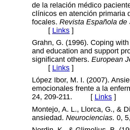
de la relación médico pacient
clínicos en atención primaria 
focales.
Revista Española de
[
Links
]
Grahn, G. (1996). Coping with
and education and support pro
significant others.
European J
[
Links
]
López Ibor, M. I. (2007). Ans
emocionales frente a la enfe
24, 209-211. [
Links
]
Montejo, A. L., Llorca, G., & D
ansiedad.
Neurociencias.
0, 
Nordin, K., & Glimelius, B. (1