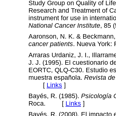
Study Group on Quality of Lif
Research and Treatment of Can
instrument for use in internatio
National Cancer Institute
, 85
Aaronson, N. K. & Beckmann, 
cancer patients
. Nueva York
Arraras Urdaniz, J. I., Illarra
J. J. (1995). El cuestionario 
EORTC, QLQ-C30. Estudio esta
muestra española.
Revista de
[
Links
]
Bayés, R. (1985).
Psicología 
Roca. [
Links
]
Bayés, R. (2008). El impacto 