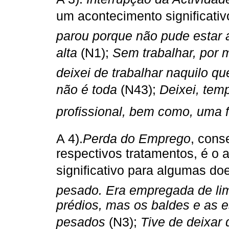
um acontecimento significativ
parou porque não pude estar a
alta
(N1);
Sem trabalhar, por m
deixei de trabalhar naquilo q
não é toda
(N43);
Deixei, te
profissional, bem como, uma f
A 4).
Perda do Emprego
, cons
respectivos tratamentos, é o 
significativo para algumas do
pesado. Era empregada de li
prédios, mas os baldes e as 
pesados
(N3);
Tive de deixar