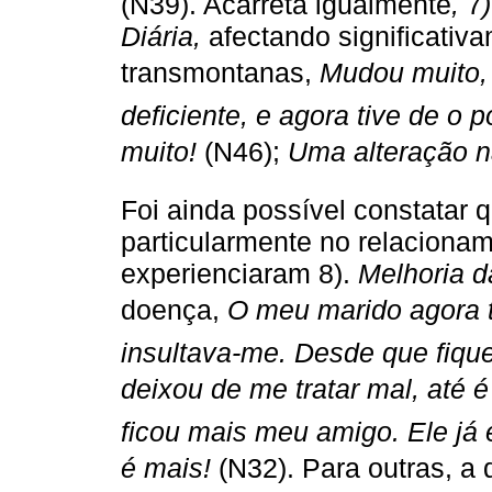
(N39). Acarreta igualmente
,
7
Diária,
afectando significativ
transmontanas,
Mudou muito,
deficiente, e agora tive de o 
muito!
(N46);
Uma alteração n
Foi ainda possível constatar 
particularmente no relaciona
experienciaram 8).
Melhoria d
doença,
O meu marido agora 
insultava-me. Desde que fique
deixou de me tratar mal, até 
ficou mais meu amigo. Ele já 
é mais!
(N32). Para outras, 