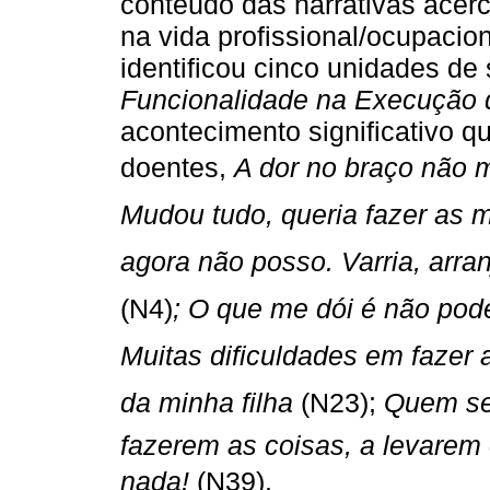
conteúdo das narrativas acerc
na vida profissional/ocupaci
identificou cinco unidades de 
Funcionalidade
na Execução d
acontecimento significativo q
doentes,
A dor no braço não m
Mudou tudo, queria fazer as 
agora não posso. Varria, arran
(N4)
; O que me dói é não pod
Muitas dificuldades em fazer 
da minha filha
(N23);
Quem se
fazerem as coisas, a levarem 
nada!
(N39).