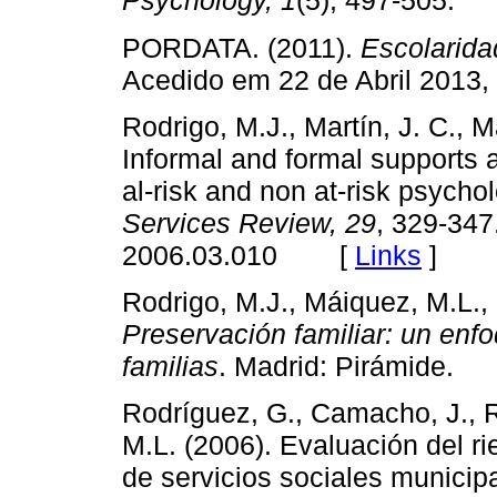
Psychology, 1
(5), 497-505
PORDATA. (2011).
Escolarida
Acedido em 22 de Abril 2013
Rodrigo, M.J., Martín, J. C., 
Informal and formal supports a
al-risk and non at-risk psycho
Services Review, 29
, 329-347.
2006.03.010 [
Links
]
Rodrigo, M.J., Máiquez, M.L., 
Preservación familiar: un enfo
familias
. Madrid: Pirámide
Rodríguez, G., Camacho, J., R
M.L. (2006). Evaluación del ri
de servicios sociales municip