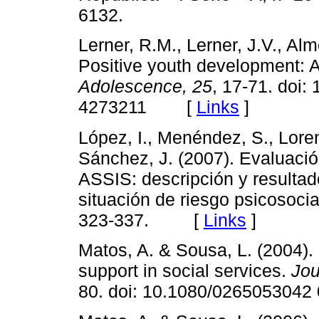
6132.
Lerner, R.M., Lerner, J.V., Alm
Positive youth development: A
Adolescence, 25
, 17-71. doi:
4273211 [
Links
]
López, I., Menéndez, S., Loren
Sánchez, J. (2007). Evaluació
ASSIS: descripción y resulta
situación de riesgo psicosocia
323-337. [
Links
]
Matos, A. & Sousa, L. (2004). 
support in social services.
Jou
80. doi: 10.1080/0265053