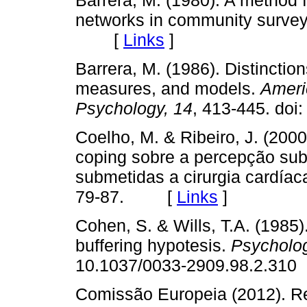
networks in community surve
[
Links
]
Barrera, M. (1986). Distinctio
measures, and models.
Ameri
Psychology,
14
, 413-445. d
Coelho, M. & Ribeiro, J. (2000
coping sobre a percepção sub
submetidas a cirurgia cardíac
79-87. [
Links
]
Cohen, S. & Wills, T.A. (1985)
buffering hypotesis.
Psychologi
10.1037/0033-2909.98.2.3
Comissão Europeia (2012). Re