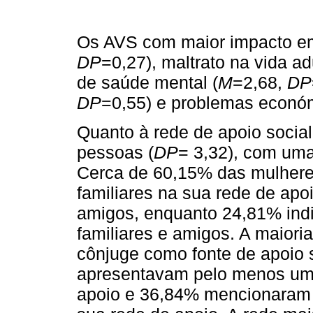
Os AVS com maior impacto em
DP
=0,27), maltrato na vida adu
de saúde mental (
M
=2,68,
DP
DP
=0,55) e problemas econó
Quanto à rede de apoio socia
pessoas (
DP
= 3,32), com um
Cerca de 60,15% das mulher
familiares na sua rede de ap
amigos, enquanto 24,81% ind
familiares e amigos. A maiori
cônjuge como fonte de apoio 
apresentavam pelo menos um 
apoio e 36,84% mencionaram 