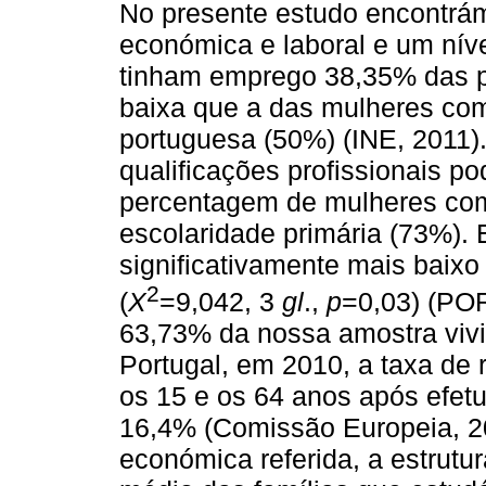
No presente estudo encontrá
económica e laboral e um nív
tinham emprego 38,35% das p
baixa que a das mulheres co
portuguesa (50%) (INE, 2011).
qualificações profissionais p
percentagem de mulheres com
escolaridade primária (73%). 
significativamente mais baix
2
(
X
=9,042, 3
gl
.,
p
=0,03) (POR
63,73% da nossa amostra vivi
Portugal, em 2010, a taxa de
os 15 e os 64 anos após efetu
16,4% (Comissão Europeia, 20
económica referida, a estrutur