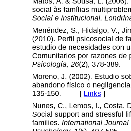
Matos, A. & Sousa, L. (2006).
social às famílias multiproble
Social e Institucional, Londrin
Menéndez, S., Hidalgo, V., Ji
(2010). Perfil psicosocial de f
estudio de necesidades con us
Comunitarios por razones de p
Psicología,
26
(2), 378-389
Moreno, J. (2002). Estudio sob
abandono físico o negligencia 
135-150. [
Links
]
Nunes, C., Lemos, I., Costa, D
Social support and stressful l
families.
International Journa