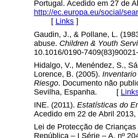
Portugal. Acedido em 27 de Ab
http://ec.europa.eu/social/s
[
Links
]
Gaudin, J., & Pollane, L. (198
abuse.
Children & Youth Serv
10.1016/0190-7409(83)90
Hidalgo, V., Menéndez, S., Sán
Lorence, B. (2005).
Inventario
Riesgo
. Documento não publi
Sevilha, Espanha. [
Link
INE. (2011).
Estatísticas do E
Acedido em 22 de Abril 2013
Lei de Protecção de Crianças 
República – I Série – A, nº 2