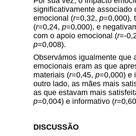
Por sua vez, o impacto emoci
significativamente associado
emocional (
r
=0,32,
p
=0,000), 
(
r
=0,24,
p
=0,000), e negativa
com o apoio emocional (
r
=-0,
p
=0,008).
Observámos igualmente que 
emocionais eram as que apr
materiais (
r
=0,45,
p
=0,000) e 
outro lado, as mães mais sat
as que estavam mais satisfeit
p
=0,004) e informativo (
r
=0,6
DISCUSSÃO