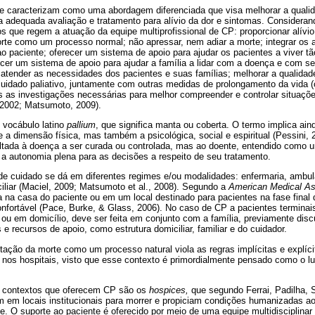
 caracterizam como uma abordagem diferenciada que visa melhorar a qualid
da adequada avaliação e tratamento para alívio da dor e sintomas. Considera
ios que regem a atuação da equipe multiprofissional de CP: proporcionar alívi
orte como um processo normal; não apressar, nem adiar a morte; integrar os 
 ao paciente; oferecer um sistema de apoio para ajudar os pacientes a viver t
ecer um sistema de apoio para ajudar a família a lidar com a doença e com seu 
tender as necessidades dos pacientes e suas famílias; melhorar a qualidade 
uidado paliativo, juntamente com outras medidas de prolongamento da vida (
odas as investigações necessárias para melhor compreender e controlar situaçõ
, 2002; Matsumoto, 2009).
o vocábulo latino
pallium
, que significa manta ou coberta. O termo implica ain
 a dimensão física, mas também a psicológica, social e espiritual (Pessini,
ltada à doença a ser curada ou controlada, mas ao doente, entendido como um
 a autonomia plena para as decisões a respeito de seu tratamento.
de cuidado se dá em diferentes regimes e/ou modalidades: enfermaria, ambul
iciliar (Maciel, 2009; Matsumoto et al., 2008). Segundo a
American Medical As
da na casa do paciente ou em um local destinado para pacientes na fase final d
fortável (Pace, Burke, & Glass, 2006). No caso de CP a pacientes terminais
 ou em domicílio, deve ser feita em conjunto com a família, previamente dis
e recursos de apoio, como estrutura domiciliar, familiar e do cuidador.
ação da morte como um processo natural viola as regras implícitas e explíci
 nos hospitais, visto que esse contexto é primordialmente pensado como o lu
s contextos que oferecem CP são os
hospices,
que segundo Ferrai, Padilha, 
m em locais institucionais para morrer e propiciam condições humanizadas a
e. O suporte ao paciente é oferecido por meio de uma equipe multidisciplinar