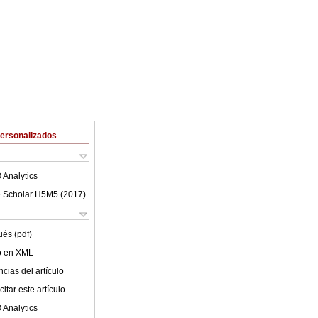
Personalizados
 Analytics
 Scholar H5M5 (
2017
)
ués (pdf)
lo en XML
cias del artículo
itar este artículo
 Analytics