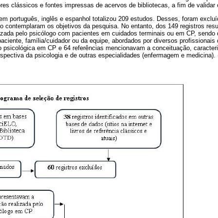
ores clássicos e fontes impressas de acervos de bibliotecas, a fim de validar 
em português, inglês e espanhol totalizou 209 estudos. Desses, foram excluíd
não contemplaram os objetivos da pesquisa. No entanto, dos 149 registros res
lizada pelo psicólogo com pacientes em cuidados terminais ou em CP, send
aciente, família/cuidador ou da equipe, abordados por diversos profissionai
ão psicológica em CP e 64 referências mencionavam a conceituação, caracteri
spectiva da psicologia e de outras especialidades (enfermagem e medicina). 