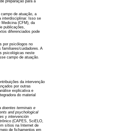
 de preparação para a
e campo de atuação, a
terdisciplinar. Isso se
e Medicina (CFM), da
de publicações,
xtos diferenciados pode
as por psicólogos no
 familiares/cuidadores. A
s psicológicas neste
nesse campo de atuação.
ontribuições da intervenção
ançados por outras
nálise explicativa e
ntegradora do material
a doentes terminais e
tients and psychological
les
y
intervención
etrônico (CAPES, SciELO,
 sítios na Internet de
r meio de fichamentos em