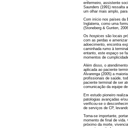
enfermeiro, assistente soci
Saunders (1991) ressalta a 
um olhar mais amplo, para 
Com início nos países da
Inglaterra, como uma form
(Stoneberg & Gunten, 2006
Os
hospices
são locais pr
com as perdas e amenizar 
adoecimento, encontra ex
caminhada rumo à terminali
entanto, este espaço se f
momentos de cumplicidade, 
Além disso, o atendimento 
aplicada ao paciente termi
Alvarenga (2005) a maioria
profissionais de saúde, to
paciente terminal de ser a
comunicação da equipe de C
Em estudo pioneiro realiza
patologias avançadas e/ou 
verificou-se o desconheci
de serviços de CP, levand
Torna-se importante, port
momento de final de vida.
próximo da morte, vivenci