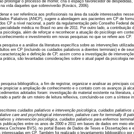
o prolongar o processo de morrer, cria o espaço favorecedor de despedidas,
na vida daqueles que sobreviverão (Kovács, 2006).
denar e ser referência aos profissionais na área da saúde interessados ness
ados Paliativos (ANCP), sugere a abordagem aos pacientes em CP de forma in
dos CP a nível nacional, a partir da regulamentação pelo Conselho Federal d
pecialidade médica no Brasil no ano de 2011. Por outro lado, a contribuição 
a psicologia, além de reforçar e reconhecer a atuação do psicólogo em conte
e conhecimento e investimento em novas pesquisas no que se refere aos CP.
 pesquisa e a análise da literatura específica sobre as intervenções utilizad
ultos em CP (incluindo os cuidados paliativos a doentes terminais) e de seus
, caracterização e definição de CP, assim como a investigação de intervençõe
a prática, são levantadas considerações sobre o atual papel da psicologia 
esquisa bibliográfica, a fim de registrar, organizar e analisar as principais c
de propiciar a ampliação de conhecimento e o contato com os avanços já alc
edimentos adotados foram: investigação do material existente na literatura, a
ado a partir de um roteiro de leitura reflexiva, concluindo-se com a síntese i
descritores
cuidados paliativos e intervenção psicológica, cuidados paliativos 
iative care and psychological intervention, paliative care for terminally ill pa
iativos
y
intervención psicológica
,
cuidados paliativos para enfermos termina
s publicações entre os anos de 2000 e 2011 em bases de dados em meio el
eca Cochrane BVS), no portal Bases de Dados de Teses e Dissertações e em
es interessadas em CP. Também foi realizado o levantamento bibliográfico po