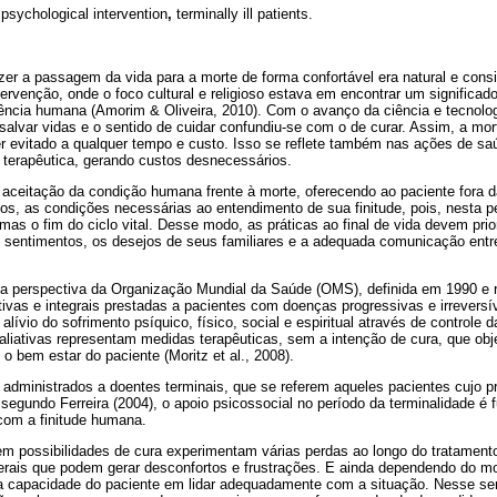
, psychological intervention
,
terminally ill patients.
zer a passagem da vida para a morte de forma confortável era natural e co
ervenção, onde o foco cultural e religioso estava em encontrar um significad
iência humana (Amorim & Oliveira, 2010). Com o avanço da ciência e tecnolo
 salvar vidas e o sentido de cuidar confundiu-se com o de curar. Assim, a mo
r evitado a qualquer tempo e custo. Isso se reflete também nas ações de saú
 terapêutica, gerando custos desnecessários.
 aceitação da condição humana frente à morte, oferecendo ao paciente fora d
os, as condições necessárias ao entendimento de sua finitude, pois, nesta p
as o fim do ciclo vital. Desse modo, as práticas ao final de vida devem prio
s sentimentos, os desejos de seus familiares e a adequada comunicação entr
na perspectiva da Organização Mundial da Saúde (OMS), definida em 1990 e 
tivas e integrais prestadas a pacientes com doenças progressivas e irreversív
lívio do sofrimento psíquico, físico, social e espiritual através de controle 
liativas representam medidas terapêuticas, sem a intenção de cura, que obje
o bem estar do paciente (Moritz et al., 2008).
ministrados a doentes terminais, que se referem aqueles pacientes cujo pr
 segundo Ferreira (2004), o apoio psicossocial no período da terminalidade é 
com a finitude humana.
 possibilidades de cura experimentam várias perdas ao longo do tratament
terais que podem gerar desconfortos e frustrações. E ainda dependendo do m
 a capacidade do paciente em lidar adequadamente com a situação. Nesse se