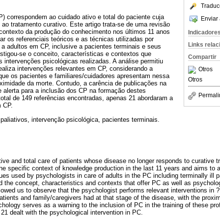
Traduc
) correspondem ao cuidado ativo e total do paciente cuja
Enviar 
o tratamento curativo. Este artigo trata-se de uma revisão
o contexto da produção do conhecimento nos últimos 11 anos
Indicadore
r os referenciais teóricos e as técnicas utilizadas por
Links rela
a adultos em CP, inclusive a pacientes terminais e seus
estigou-se o conceito, características e contextos que
Compartir
intervenções psicológicas realizadas. A análise permitiu
ealiza intervenções relevantes em CP, considerando a
Otros
 que os pacientes e familiares/cuidadores apresentam nessa
Otros
ximidade da morte. Contudo, a carência de publicações na
e alerta para a inclusão dos CP na formação destes
Permali
 total de 149 referências encontradas, apenas 21 abordaram a
m CP.
aliativos, intervenção psicológica, pacientes terminais.
tive and total care of patients whose disease no longer responds to curative tr
 the specific context of knowledge production in the last 11 years and aims to 
es used by psychologists in care of adults in the PC including terminally ill pa
d the concept, characteristics and contexts that offer PC as well as psycholog
lowed us to observe that the psychologist performs relevant interventions in 
 patients and family/caregivers had at that stage of the disease, with the proxi
chology serves as a warning to the inclusion of PC in the training of these prof
21 dealt with the psychological intervention in PC.