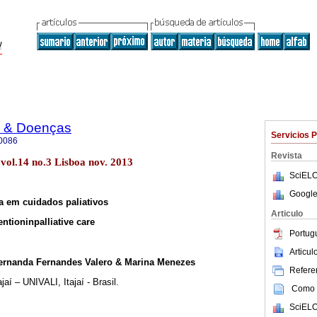
e & Doenças
Servicios 
0086
Revista
vol.14 no.3 Lisboa nov. 2013
SciELO
Google
a em cuidados paliativos
Articulo
ention
in
palliative care
Portug
Articu
Fernanda Fernandes Valero & Marina Menezes
Referen
jaí – UNIVALI, Itajaí - Brasil.
Como c
SciELO