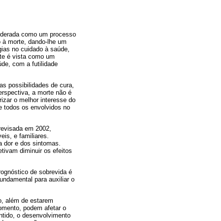
nsiderada como um processo
o à morte, dando-lhe um
gias no cuidado à saúde,
rte é vista como um
de, com a futilidade
as possibilidades de cura,
erspectiva, a morte não é
rizar o melhor interesse do
e todos os envolvidos no
revisada em 2002,
eis, e familiares.
da dor e dos sintomas.
tivam diminuir os efeitos
ognóstico de sobrevida é
fundamental para auxiliar o
o, além de estarem
omento, podem afetar o
ntido, o desenvolvimento