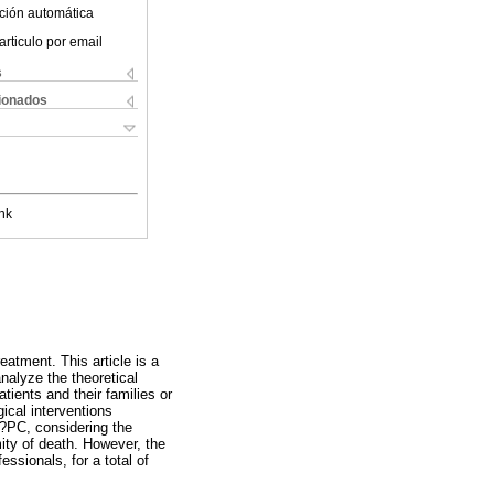
ción automática
articulo por email
s
cionados
nk
eatment. This article is a
analyze the theoretical
tients and their families or
ical interventions
??PC, considering the
mity of death. However, the
essionals, for a total of