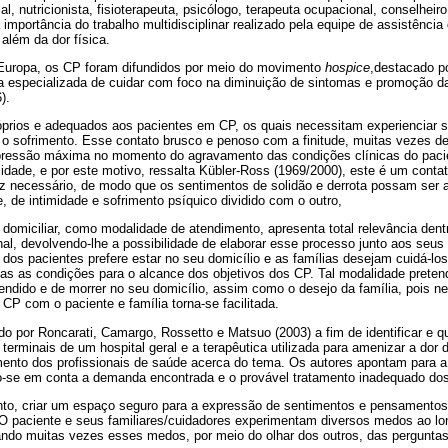
al, nutricionista, fisioterapeuta, psicólogo, terapeuta ocupacional, conselheiro
importância do trabalho multidisciplinar realizado pela equipe de assistência d
além da dor física.
 Europa, os CP foram difundidos por meio do movimento
hospice
,destacado p
a especializada de cuidar com foco na diminuição de sintomas e promoção da
).
óprios e adequados aos pacientes em CP, os quais necessitam experienciar se
o sofrimento. Esse contato brusco e penoso com a finitude, muitas vezes 
pressão máxima no momento do agravamento das condições clínicas do paci
dade, e por este motivo, ressalta Kübler-Ross (1969/2000), este é um contat
az necessário, de modo que os sentimentos de solidão e derrota possam ser 
de intimidade e sofrimento psíquico dividido com o outro,
domiciliar, como modalidade de atendimento, apresenta total relevância dentro 
nal, devolvendo-lhe a possibilidade de elaborar esse processo junto aos seus
 dos pacientes prefere estar no seu domicílio e as famílias desejam cuidá-lo
das as condições para o alcance dos objetivos dos CP. Tal modalidade pretend
tendido e de morrer no seu domicílio, assim como o desejo da família, pois n
P com o paciente e família torna-se facilitada.
do por Roncarati, Camargo, Rossetto e Matsuo (2003) a fim de identificar e q
terminais de um hospital geral e a terapêutica utilizada para amenizar a dor
mento dos profissionais de saúde acerca do tema. Os autores apontam para a
o-se em conta a demanda encontrada e o provável tratamento inadequado do
anto, criar um espaço seguro para a expressão de sentimentos e pensamento
 O paciente e seus familiares/cuidadores experimentam diversos medos ao lo
ando muitas vezes esses medos, por meio do olhar dos outros, das perguntas