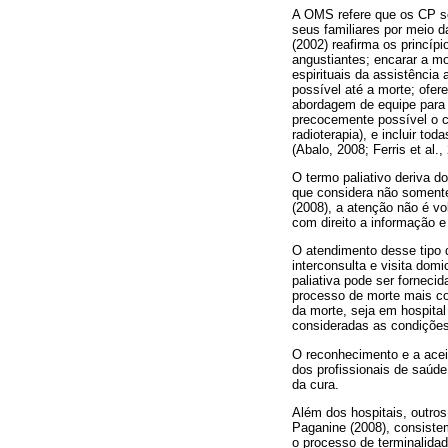
A OMS refere que os CP se
seus familiares por meio 
(2002) reafirma os princíp
angustiantes; encarar a m
espirituais da assistência
possível até a morte; ofer
abordagem de equipe para a
precocemente possível o c
radioterapia), e incluir t
(Abalo, 2008; Ferris et al.
O termo paliativo deriva d
que considera não somente
(2008), a atenção não é vo
com direito a informação e
O atendimento desse tipo 
interconsulta e visita dom
paliativa pode ser forneci
processo de morte mais con
da morte, seja em hospital
consideradas as condições 
O reconhecimento e a aceit
dos profissionais de saúde
da cura.
Além dos hospitais, outro
Paganine (2008), consiste
o processo de terminalidad