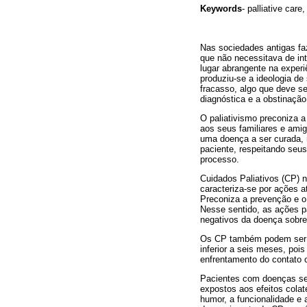
Keywords
- palliative care
Nas sociedades antigas fa
que não necessitava de int
lugar abrangente na exper
produziu-se a ideologia de
fracasso, algo que deve se
diagnóstica e a obstinação
O paliativismo preconiza a
aos seus familiares e amig
uma doença a ser curada, m
paciente, respeitando seu
processo.
Cuidados Paliativos (CP) 
caracteriza-se por ações a
Preconiza a prevenção e o a
Nesse sentido, as ações pa
negativos da doença sobre 
Os CP também podem ser ad
inferior a seis meses, pois
enfrentamento do contato 
Pacientes com doenças sem
expostos aos efeitos cola
humor, a funcionalidade e