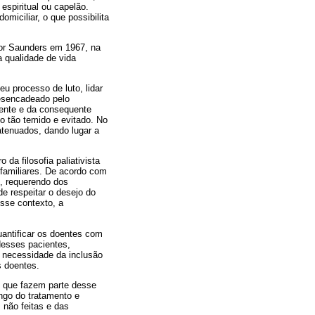
 espiritual ou capelão.
omiciliar, o que possibilita
or Saunders em 1967, na
 qualidade de vida
u processo de luto, lidar
desencadeado pelo
ente e da consequente
o tão temido e evitado. No
atenuados, dando lugar a
da filosofia paliativista
 familiares. De acordo com
s, requerendo dos
e respeitar o desejo do
esse contexto, a
uantificar os doentes com
 desses pacientes,
 necessidade da inclusão
s doentes.
s que fazem parte desse
ngo do tratamento e
 não feitas e das