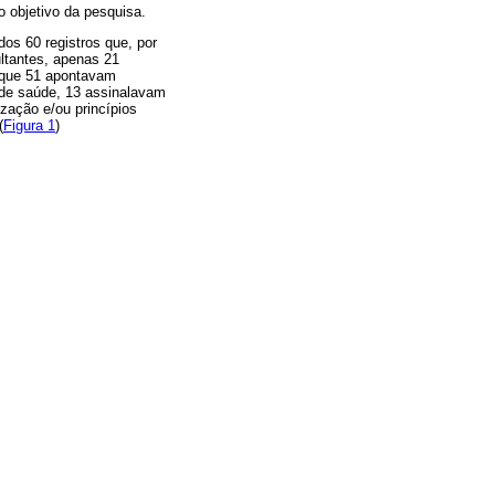
o objetivo da pesquisa.
os 60 registros que, por
ultantes, apenas 21
o que 51 apontavam
s de saúde, 13 assinalavam
zação e/ou princípios
(
Figura 1
)