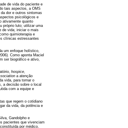
ade de vida do paciente e
ndo tais aspectos, a OMS
o da dor e outros sintomas
aspectos psicológicos e
ão ativamente quanto
próprio luto; utilizar uma
de vida; iniciar o mais
como quimioterapia e
es clínicas estressantes
da um enfoque holístico,
 2006). Como aponta Maciel
 ser biográfico e ativo,
atório,
hospice
,
sociation
a atenção
a vida, para tornar o
, a decisão sobre o local
cutida com a equipe e
tas que regem o cotidiano
gar da vida, da potência e
Silva, Gandolpho e
os pacientes que vivenciam
 constituída por médico,