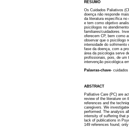
RESUMO
Os Cuidados Paliativos (CP
doença não responde mais a
da literatura específica n
e tem como objetivo analisa
psicólogos no atendimento 
familiares/cuidadores. Inv
oferecem CP, bem como as 
observar que o psicólogo r
intensidade do sofrimento
fase da doença, com a pro
área da psicologia serve d
profissionais, pois, de um
intervenção psicológica e
Palavras-chave
-
cuidados p
ABSTRACT
Palliative Care (PC) are ac
review of the literature on
references and the techniqu
caregivers. We investigate
performed. The analysis al
intensity of suffering that
lack of publications in Psy
149 references found, only 