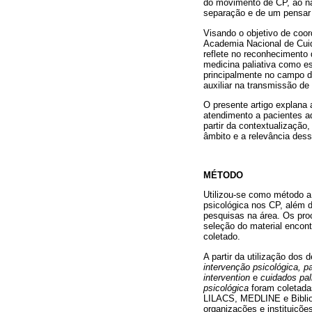
do movimento de CP, ao nã
separação e de um pensar 
Visando o objetivo de coor
Academia Nacional de Cuid
reflete no reconhecimento 
medicina paliativa como es
principalmente no campo d
auxiliar na transmissão d
O presente artigo explana a
atendimento a pacientes ad
partir da contextualização
âmbito e a relevância dess
MÉTODO
Utilizou-se como método a p
psicológica nos CP, além 
pesquisas na área. Os proc
seleção do material encontr
coletado.
A partir da utilização dos 
intervenção psicológica, pal
intervention
e
cuidados pal
psicológica
foram coletada
LILACS, MEDLINE e Bibliot
organizações e instituiçõ