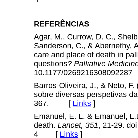
REFERÊNCIAS
Agar, M., Currow, D. C., Shel
Sanderson, C., & Abernethy, A.
care and place of death in pall
questions
?
Palliative Medicin
10.1177/02692163080922
Barros-Oliveira, J., & Neto, F
sobre diversas perspetivas d
367. [
Links
]
Emanuel, E. L. & Emanuel, L.L
death.
Lancet, 351
, 21-29. d
4 [
Links
]