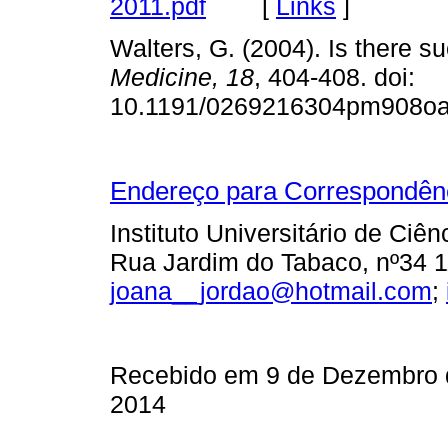
2011.pdf
[
Links
]
Walters, G. (2004). Is there 
Medicine,
18
, 404-408. doi:
10.1191/0269216304pm90
Endereço para Correspondên
Instituto Universitário de Ciê
Rua Jardim do Tabaco, nº34 11
joana__jordao@hotmail.com
;
Recebido em 9 de Dezembro d
2014