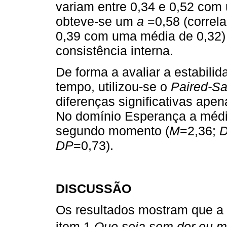
variam entre 0,34 e 0,52 com 
obteve-se um
a
=0,58 (correla
0,39 com uma média de 0,32)
consistência interna.
De forma a avaliar a estabili
tempo, utilizou-se o
Paired-Sa
diferenças significativas ape
No domínio Esperança a médi
segundo momento (
M
=2,36;
DP
=0,73).
DISCUSSÃO
Os resultados mostram que a 
item 1 
Que seja sem dor ou ma