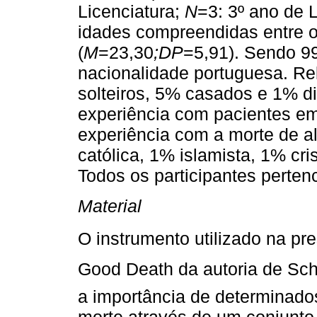
Licenciatura;
N
=3: 3º ano de 
idades compreendidas entre 
(
M
=23,30
;DP
=5,91). Sendo 9
nacionalidade portuguesa. Re
solteiros, 5% casados e 1% di
experiência com pacientes em
experiência com a morte de a
católica, 1% islamista, 1% cri
Todos os participantes perte
Material
O instrumento utilizado na pre
Good Death da autoria de Schw
a importância de determinad
morte através de um conjunto