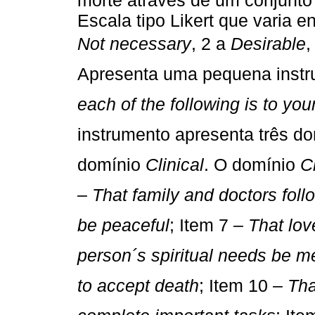
Escala tipo Likert que varia e
Not necessary
, 2 a 
Desirable

Apresenta uma pequena instru
each of the following is to you
instrumento apresenta três dom
domínio 
Clinical
. O domínio 
C
– 
That family and doctors fol
be peaceful
; Item 7 – 
That lov
person´s spiritual needs be m
to accept death
; Item 10 – 
Tha