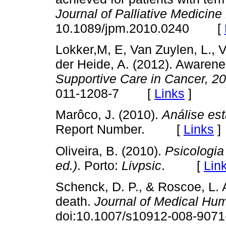
Journal of Palliative Medicine
10.1089/jpm.2010.0240 [
Lokker,M, E, Van Zuylen, L., V
der Heide, A. (2012). Awarene
Supportive Care in Cancer, 20
011-1208-7 [
Links
]
Marôco, J. (2010).
Análise est
Report Number. [
Links
]
Oliveira, B. (2010).
Psicologia
ed.)
. Porto:
Livpsic
. [
Lin
Schenck, D. P., & Roscoe, L. A
death.
Journal of Medical Hum
doi:10.1007/s10912-008-9