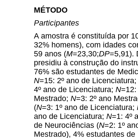
MÉTODO
Participantes
A amostra é constituída por 1
32% homens), com idades com
59 anos (
M
=23,30;
DP
=5,91). 
presidiu à construção do instr
76% são estudantes de Medici
N
=15: 2º ano de Licenciatura
4º ano de Licenciatura;
N
=12:
Mestrado;
N
=3: 2º ano Mestr
(
N
=3: 1º ano de Licenciatura;
ano de Licenciatura;
N
=1: 4º 
de Neurociências (
N
=2: 1º an
Mestrado), 4% estudantes de B