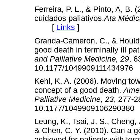
Ferreira, P. L., & Pinto, A, B.
cuidados paliativos.
Ata Médic
[
Links
]
Granda-Cameron, C., & Houldin
good death in terminally ill pa
and Palliative Medicine, 29
, 6
10.1177/10499091114349
Kehl, K, A. (2006). Moving to
concept of a good death.
Amer
Palliative Medicine, 23
, 277-2
10.1177/10499091062903
Leung, K., Tsai, J. S., Cheng, J
& Chen, C. Y. (2010). Can a go
achieved for patients with term