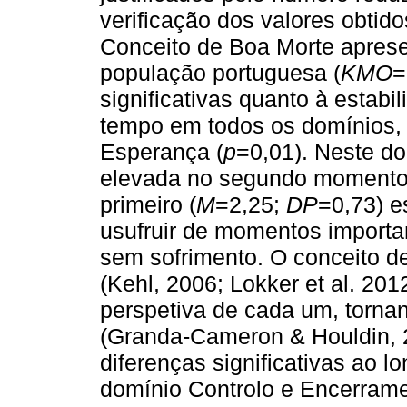
verificação dos valores obtid
Conceito de Boa Morte apresen
população portuguesa (
KMO
=
significativas quanto à estabi
tempo em todos os domínios,
Esperança (
p
=0,01). Neste d
elevada no segundo momento
primeiro (
M
=2,25;
DP
=0,73) e
usufruir de momentos importa
sem sofrimento. O conceito 
(Kehl, 2006; Lokker et al. 20
perspetiva de cada um, torna
(Granda-Cameron & Houldin, 2
diferenças significativas ao 
domínio Controlo e Encerrame