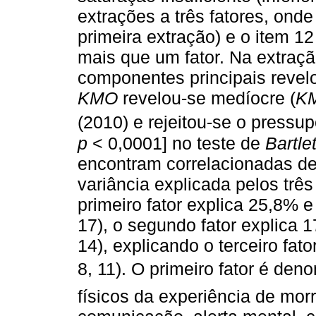
extrações a três fatores, onde
primeira extração) e o item 
mais que um fator. Na extração
componentes principais revel
KMO
revelou-se medíocre (
K
(2010) e rejeitou-se o pressup
p
< 0,0001] no teste de
Bartlet
encontram correlacionadas de f
variância explicada pelos trê
primeiro fator explica 25,8% e
17), o segundo fator explica 1
14), explicando o terceiro fat
8, 11). O primeiro fator é deno
físicos da experiência de mor