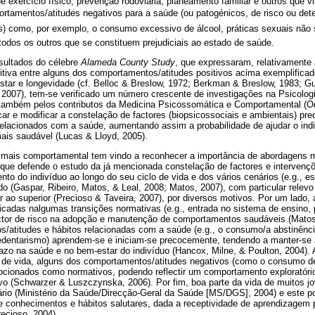
de exercício físico, prevenção rodoviária, planeamento familiar e outros que v
tamentos/atitudes negativos para a saúde (ou patogénicos, de risco ou de
) como, por exemplo, o consumo excessivo de álcool, práticas sexuais não
todos os outros que se constituem prejudiciais ao estado de saúde.
sultados do célebre
Alameda County Study
, que expressaram, relativamente
itiva entre alguns dos comportamentos/atitudes positivos acima exemplifica
star e longevidade (cf. Belloc & Breslow, 1972; Berkman & Breslow, 1983; Gu
o, 2007), tem-se verificado um número crescente de investigações na Psicolo
também pelos contributos da Medicina Psicossomática e Comportamental (Od
car e modificar a constelação de factores (biopsicossociais e ambientais) pre
elacionados com a saúde, aumentando assim a probabilidade de ajudar o indi
ais saudável (Lucas & Lloyd, 2005).
o mais comportamental tem vindo a reconhecer a importância de abordagens 
que defende o estudo da já mencionada constelação de factores e intervenç
o do indivíduo ao longo do seu ciclo de vida e dos vários cenários (e.g., esco
do (Gaspar, Ribeiro, Matos, & Leal, 2008; Matos, 2007), com particular relevo 
ar ao superior (Precioso & Taveira, 2007), por diversos motivos. Por um lado,
licadas nalgumas transições normativas (e.g., entrada no sistema de ensino,
tor de risco na adopção e manutenção de comportamentos saudáveis (Matos,
/atitudes e hábitos relacionadas com a saúde (e.g., o consumo/a abstinênci
sedentarismo) aprendem-se e iniciam-se precocemente, tendendo a manter-se 
azo na saúde e no bem-estar do indivíduo (Hancox, Milne, & Poulton, 2004). 
lo de vida, alguns dos comportamentos/atitudes negativos (como o consumo d
pcionados como normativos, podendo reflectir um comportamento exploratór
vo (Schwarzer & Luszczynska, 2006). Por fim, boa parte da vida de muitos j
ário (Ministério da Saúde/Direcção-Geral da Saúde [MS/DGS], 2004) e este po
de conhecimentos e hábitos salutares, dada a receptividade de aprendizagem 
recioso, 2004).