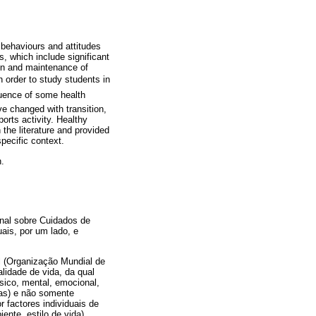
 behaviours and attitudes
s, which include significant
tion and maintenance of
 order to study students in
fluence of some health
e changed with transition,
orts activity. Healthy
 the literature and provided
pecific context.
n.
onal sobre Cuidados de
ais, por um lado, e
l (Organização Mundial de
lidade de vida, da qual
sico, mental, emocional,
das) e não somente
r factores individuais de
ente, estilo de vida),