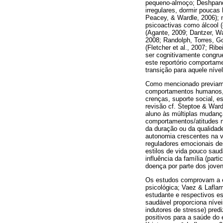
pequeno-almoço; Deshpande,
irregulares, dormir poucas
Peacey, & Wardle, 2006); 
psicoactivas como álcool
(Agante, 2009; Dantzer, Wa
2008; Randolph, Torres, G
(Fletcher et al., 2007; Ri
ser cognitivamente congrue
este reportório comportame
transição para aquele nível
Como mencionado previame
comportamentos humanos, t
crenças, suporte social, e
revisão cf. Steptoe & War
aluno às múltiplas mudanç
comportamentos/atitudes n
da duração ou da qualidade
autonomia crescentes na 
reguladores emocionais de
estilos de vida pouco saud
influência da família (par
doença por parte dos jovens
Os estudos comprovam a ex
psicológica; Vaez & Laflamm
estudante e respectivos e
saudável proporciona nív
indutores de stresse) pre
positivos para a saúde do 