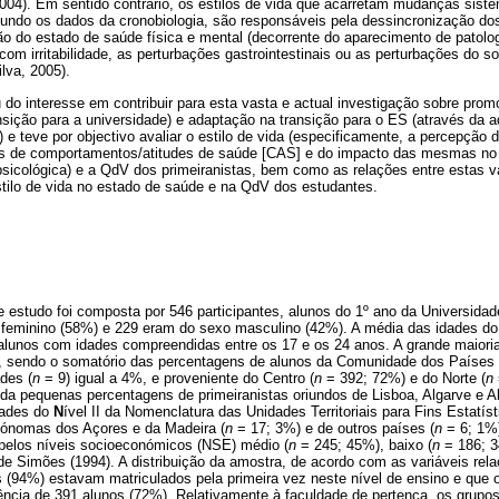
04). Em sentido contrário, os estilos de vida que acarretam mudanças siste
gundo os dados da cronobiologia, são responsáveis pela dessincronização dos
o do estado de saúde física e mental (decorrente do aparecimento de patolo
om irritabilidade, as perturbações gastrointestinais ou as perturbações do s
lva, 2005).
 do interesse em contribuir para esta vasta e actual investigação sobre pro
ansição para a universidade) e adaptação na transição para o ES (através da
) e teve por objectivo avaliar o estilo de vida (especificamente, a percepção
os de comportamentos/atitudes de saúde [CAS] e do impacto das mesmas no 
psicológica) e a QdV dos primeiranistas, bem como as relações entre estas va
stilo de vida no estado de saúde e na QdV dos estudantes.
e estudo foi composta por 546 participantes, alunos do 1º ano da Universida
feminino (58%) e 229 eram do sexo masculino (42%). A média das idades do 
alunos com idades compreendidas entre os 17 e os 24 anos. A grande maioria
 sendo o somatório das percentagens de alunos da Comunidade dos Países 
ades (
n
= 9) igual a 4%, e proveniente do Centro (
n
= 392; 72%) e do Norte (
n
nda pequenas percentagens de primeiranistas oriundos de Lisboa, Algarve e A
dades do
N
ível II da Nomenclatura das Unidades Territoriais para Fins Estatí
tónomas dos Açores e da Madeira (
n
= 17; 3%) e de outros países (
n
= 6; 1%)
se pelos níveis socioeconómicos (NSE) médio (
n
= 245; 45%), baixo (
n
= 186; 3
de Simões (1994). A distribuição da amostra, de acordo com as variáveis rel
 (94%) estavam matriculados pela primeira vez neste nível de ensino e que o
ncia de 391 alunos (72%). Relativamente à faculdade de pertença, os grupos