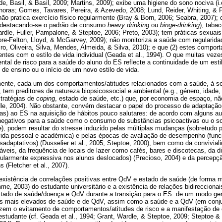
 Basil, & Basil, 2009; Martins, 2009); exibe uma higiene do sono nociva (i.
 horas; Gomes, Tavares, Pereira, & Azevedo, 2008; Lund, Reider, Whiting, & P
não pratica exercício físico regularmente (Bray & Born, 2006; Seabra, 2007)
 (destacando-se o padrão de consumo
heavy drinking
ou
binge-drinking
), tabac
rdle, Fuller, Pampalone, & Steptoe, 2006; Preto, 2003); tem práticas sexuais 
ore-Felton, Lloyd, & McGarvey, 2009); não monitoriza a saúde com regularid
beiro, Oliveira, Silva, Mendes, Almeida, & Silva, 2010); e que (2) estes compo
ntes com o estilo de vida individual (Geada et al., 1994). O que muitas vezes
ntal de risco para a saúde do aluno do ES reflecte a continuidade de um estil
 de ensino ou o início de um novo estilo de vida.
nte, cada um dos comportamentos/atitudes relacionados com a saúde, à s
em preditores de natureza biopsicossocial e ambiental (e.g., género, idade,
stratégias de
coping
, estado de saúde, etc.) que, por economia de espaço, nã
dle, 2004). Não obstante, convém destacar o papel do processo de adaptação
as) ao ES na aquisição de hábitos pouco salutares: de acordo com alguns au
egativos para a saúde como o consumo de substâncias psicoactivas ou o sono
), podem resultar do stresse induzido pelas múltiplas mudanças (sobretudo p
vida pessoal e académica) e pelas épocas de avaliação de desempenho (fun
sadaptativos) (Dusselier et al., 2005; Steptoe, 2000), bem como da convivia
áveis, da frequência de locais de lazer como cafés, bares e discotecas, da d
ticularmente expressiva nos alunos deslocados) (Precioso, 2004) e da percepçã
 (Fletcher et al., 2007).
istência de correlações positivas entre QdV e estado de saúde (de forma 
e, 2003) do estudante universitário e a existência de relações bidireccionais
stado de saúde/doença e QdV durante a transição para o ES: de um modo gera
eis mais elevados de saúde e de QdV, assim como a saúde e a QdV (em con
dizem o evitamento de comportamentos/atitudes de risco e a manifestação de
estudante (cf. Geada et al., 1994; Grant, Wardle, & Steptoe, 2009; Steptoe &