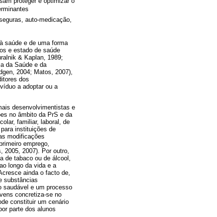
isam proteger e optimizar o
terminantes
 seguras, auto-medicação,
 à saúde e de uma forma
dos e estado de saúde
ralnik & Kaplan, 1989;
gia da Saúde e da
gen, 2004; Matos, 2007),
ditores dos
víduo a adoptar ou a
mais desenvolvimentistas e
ões no âmbito da PrS e da
lar, familiar, laboral, de
para instituições de
 as modificações
 primeiro emprego,
 2005, 2007). Por outro,
a de tabaco ou de álcool,
ao longo da vida e a
Acresce ainda o facto de,
e substâncias
io saudável e um processo
ovens concretiza-se no
de constituir um cenário
por parte dos alunos