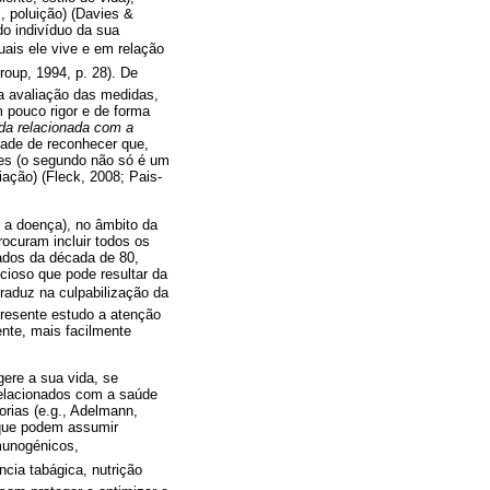
, poluição) (Davies &
do indivíduo da sua
uais ele vive e em relação
oup, 1994, p. 28). De
a avaliação das medidas,
m pouco rigor e de forma
ida relacionada com a
dade de reconhecer que,
tes (o segundo não só é um
ação) (Fleck, 2008; Pais-
r a doença), no âmbito da
ocuram incluir todos os
ados da década de 80,
icioso que pode resultar da
duz na culpabilização da
presente estudo a atenção
nte, mais facilmente
ere a sua vida, se
relacionados com a saúde
orias (e.g., Adelmann,
 que podem assumir
munogénicos,
ncia tabágica, nutrição