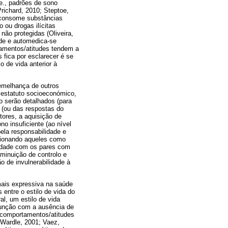
e., padrões de sono
richard, 2010; Steptoe,
; consome substâncias
o ou drogas ilícitas
não protegidas (Oliveira,
ade e automedica-se
rtamentos/atitudes tendem a
 fica por esclarecer é se
o de vida anterior à
emelhança de outros
 estatuto socioeconómico,
o serão detalhados (para
 (ou das respostas do
tores, a aquisição de
 insuficiente (ao nível
ela responsabilidade e
cionando aqueles como
lidade com os pares com
iminuição de controlo e
o de invulnerabilidade à
mais expressiva na saúde
 entre o estilo de vida do
l, um estilo de vida
junção com a ausência de
 comportamentos/atitudes
 Wardle, 2001; Vaez,