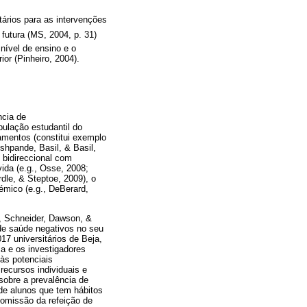
itários para as intervenções
utura (MS, 2004, p. 31)
nível de ensino e o
or (Pinheiro, 2004).
ncia de
ulação estudantil do
amentos (constitui exemplo
shpande, Basil, & Basil,
 bidireccional com
ida (e.g., Osse, 2008;
dle, & Steptoe, 2009), o
émico (e.g., DeBerard,
, Schneider, Dawson, &
de saúde negativos no seu
17 universitários de Beja,
a e os investigadores
às potenciais
ecursos individuais e
sobre a prevalência de
de alunos que tem hábitos
e omissão da refeição de