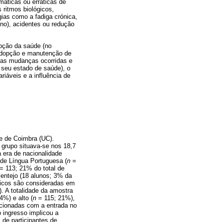
máticas ou erráticas de
 ritmos biológicos,
gias como a fadiga crónica,
ono), acidentes ou redução
moção da saúde (no
 adopção e manutenção de
 das mudanças ocorridas e
seu estado de saúde), o
riáveis e a influência de
de de Coimbra (UC).
grupo situava-se nos 18,7
 era de nacionalidade
de Língua Portuguesa (
n
=
= 113; 21% do total de
lentejo (18 alunos; 3% da
sticos são consideradas em
. A totalidade da amostra
4%) e alto (
n
= 115; 21%),
acionadas com a entrada no
 ingresso implicou a
 de participantes de