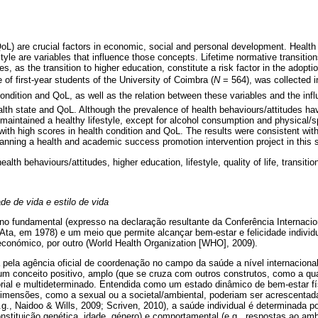
(QoL) are crucial factors in economic, social and personal development. Health
estyle are variables that influence those concepts. Lifetime normative transition
es, as the transition to higher education, constitute a risk factor in the adop
e of first-year students of the University of Coimbra (
N
= 564), was collected in
th condition and QoL, as well as the relation between these variables and the in
alth state and QoL. Although the prevalence of health behaviours/attitudes hav
aintained a healthy lifestyle, except for alcohol consumption and physical/sp
with high scores in health condition and QoL. The results were consistent with
lanning a health and academic success promotion intervention project in this s
health behaviours/attitudes, higher education, lifestyle, quality of life, transitio
e de vida e estilo de vida
no fundamental (expresso na declaração resultante da Conferência Internaci
ta, em 1978) e um meio que permite alcançar bem-estar e felicidade individu
económico, por outro (World Health Organization [WHO], 2009).
 pela agência oficial de coordenação no campo da saúde a nível internaciona
m conceito positivo, amplo (que se cruza com outros construtos, como a qua
orial e multideterminado. Entendida como um estado dinâmico de bem-estar fí
s dimensões, como a sexual ou a societal/ambiental, poderiam ser acrescenta
g., Naidoo & Wills, 2009; Scriven, 2010), a saúde individual é determinada po
onstituição genética, idade, género) e comportamental (e.g., respostas ao ambi