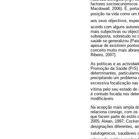
factores socioeconómicos (
Macdowall, 2006). É, porta
posição na vida como um to
aos seus objectivos, expe
acordo com alguns autores
mais subjectivas ou object
sobreposta, sobretudo no 
saúde
se generalizou (Pai
apesar de existirem pontos
conceito muito mais abrang
Ribeiro, 2007).
As políticas e as activida
Promoção da Saúde (PrS) e
determinantes, particular
precipitando um problema 
excessiva focalização nas
vítima pelo seu estado de
é contudo focada nos dete
modificáveis.
Na acepção mais ampla do
relaciona consigo, com os
que fazem parte do estilo 
2005; Alwan, 1997; Cocke
designações diferentes, ai
salutogénicos, saudáveis