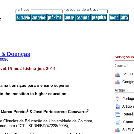
e & Doenças
Serviços P
-0086
Journal
vol.15 no.2 Lisboa jun. 2014
SciELO
Google
a na transição para o ensino superior
Artigo
 in the transition to higher education
Portug
Artigo
2
3
, Marco Pereira
& José Portocarrero Canavarro
Referên
e Ciências da Educação da Universidade de Coimbra,
Como c
utoramento (FCT - SFRH/BD/47228/2008);
SciELO