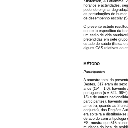
Kristenson, & Laflamme, 20
horários e actividades, se
podendo originar degradaçã
as perturbações de humor c
de desempenho escolar (Si
O presente estudo resultou
contexto específico da tr
um estilo de vida saudável
pretendidas em sete grup
estado de saúde (física e 
alguns CAS relativos ao e
MÉTODO
Participantes
A amostra total do present
Destes, 317 eram do sexo 
anos (
DP
= 1,0), havendo 
portuguesa (
n
= 524; 96%),
13) e de outras nacionalid
participantes), havendo ai
amostra, quando as 3 uni
conjunto), das Regiões Au
era solteira e distribuía-
de acordo com a tipologia 
ES, mostra que 515 alunos
mudança do local de residê