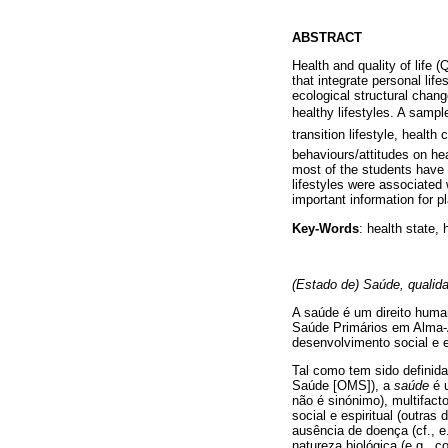
ABSTRACT
Health and quality of life 
that integrate personal lif
ecological structural chang
healthy lifestyles. A sampl
transition lifestyle, heal
behaviours/attitudes on he
most of the students have m
lifestyles were associated 
important information for p
Key-Words
: health state, 
(Estado de)
Saúde, qualidad
A saúde é um direito huma
Saúde Primários em Alma-A
desenvolvimento social e 
Tal como tem sido definida
Saúde [OMS]), a
saúde
é u
não é sinónimo), multifact
social e espiritual (outra
ausência de doença (cf., e.
natureza biológica (e.g., c