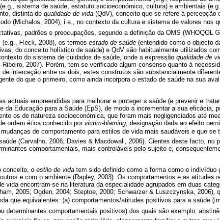
e.g., sistema de saúde, estatuto socioeconómico, cultura) e ambientais (e.g.
nto, distinta de
qualidade de vida
(QdV), conceito que se refere à percepção 
do (Michalos, 2004), i.e., no contexto da cultura e sistema de valores nos q
ctativas, padrões e preocupações, segundo a definição da OMS (WHOQOL Gr
 (e.g., Fleck, 2008), os termos
estado de saúde
(entendido como o objecto d
ivas, do conceito holístico de saúde) e QdV são habitualmente utilizados co
contexto do sistema de cuidados de saúde, onde a expressão
qualidade de v
s-Ribeiro, 2007). Porém, tem-se verificado algum consenso quanto à necessi
 de interceção entre os dois, estes construtos são substancialmente diferen
ente do que o primeiro, como ainda incorpora o estado de saúde na sua avali
des actuais empreendidas para melhorar e proteger a saúde (e prevenir e trata
 da Educação para a Saúde (EpS), de modo a incrementar a sua eficácia, pr
mente os de natureza socioeconómica, que foram mais negligenciados até me
de ordem ética conhecido por
victim-blaming
, designação dada ao efeito pern
 mudanças de comportamento para estilos de vida mais saudáveis e que se tra
 saúde (Carvalho, 2006; Davies & Macdowall, 2006). Cientes deste facto, no 
rminantes comportamentais, mais controláveis pelo sujeito e, consequenteme
 conceito, o
estilo de vida
tem sido definido como a forma como o indivíduo g
 outros e com o ambiente (Rapley, 2003). Os comportamentos e as atitudes 
de vida encontram-se na literatura da especialidade agrupados em duas categ
rham, 2005; Ogden, 2004; Steptoe, 2000; Schwarzer & Luszczynska, 2006),
nda que equivalentes: (a) comportamentos/atitudes positivos para a saúde (i
 ou determinantes comportamentais positivos) dos quais são exemplo: abstinê