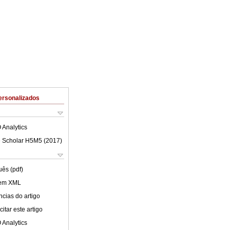
ersonalizados
 Analytics
 Scholar H5M5 (
2017
)
uês (pdf)
 em XML
cias do artigo
itar este artigo
 Analytics