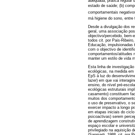
adequada, prática regular 
estado de saúde; (b) compor
comportamentais negativos
má higiene do sono, entre 
Desde a divulgação dos re
geral, uma associação pos
objectivo/percebido, bem-e
todos cit. por Pais-Ribeir
Educação, impulsionadas 
com o objectivo de identifi
comportamentos/atitudes r
manter um estilo de vida m
Esta linha de investigaçã
ecológicas, na medida em 
EpS à luz do desenvolviment
lazer) em que vai interagin
ensino, do nível pré-escol
ecológicas estruturais imp
casamento) constituem fac
muitos dos comportamentos
o uso de preservativo, o 
exercer impacto a longo pr
em etapas iniciais do cic
psicoactivas) serem perce
de aprendizagem construti
espaço escolar e universit
privilegiado na aquisição 
(Sanmarti, 1988, cit. por P