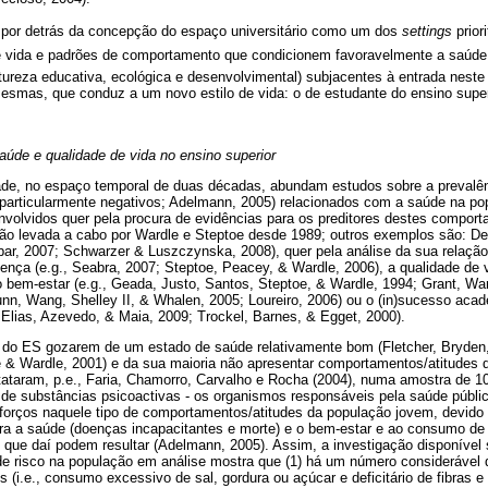
 por detrás da concepção do espaço universitário como um dos 
settings
prior
de vida e padrões de comportamento que condicionem favoravelmente a saúde f
ureza educativa, ecológica e desenvolvimental) subjacentes à entrada neste 
smas, que conduz a um novo estilo de vida: o de estudante do ensino superi
saúde e qualidade de vida no ensino superior
idade, no espaço temporal de duas décadas, abundam estudos sobre a prevalê
particularmente negativos; Adelmann, 2005) relacionados com a saúde na pop
nvolvidos quer pela procura de evidências para os preditores destes comport
ção levada a cabo por Wardle e Steptoe desde 1989; outros exemplos são: De
bar, 2007; Schwarzer & Luszczynska, 2008), quer pela análise da sua relação
nça (e.g., Seabra, 2007; Steptoe, Peacey, & Wardle, 2006), a qualidade de v
bem-estar (e.g., Geada, Justo, Santos, Steptoe, & Wardle, 1994; Grant, War
Dunn, Wang, Shelley II, & Whalen, 2005; Loureiro, 2006) ou o (in)sucesso acad
Elias, Azevedo, & Maia, 2009; Trockel, Barnes, & Egget, 2000).
 do ES gozarem de um estado de saúde relativamente bom (Fletcher, Bryden
 & Wardle, 2001) e da sua maioria não apresentar comportamentos/atitudes 
tataram, p.e., Faria, Chamorro, Carvalho e Rocha (2004), numa amostra de 10
de substâncias psicoactivas - os organismos responsáveis pela saúde públic
forços naquele tipo de comportamentos/atitudes da população jovem, devido 
a a saúde (doenças incapacitantes e morte) e o bem-estar e ao consumo de r
 que daí podem resultar (Adelmann, 2005). Assim, a investigação disponível 
e risco na população em análise mostra que (1) há um número considerável 
s (i.e., consumo excessivo de sal, gordura ou açúcar e deficitário de fibras 