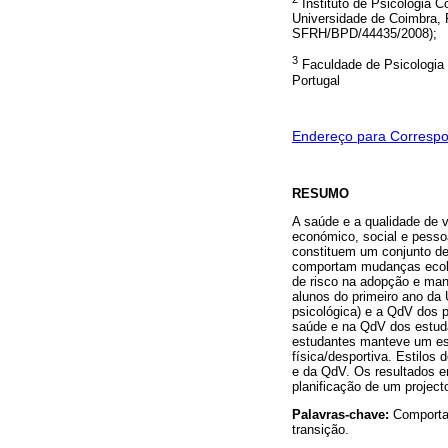
Instituto de Psicologia C
Universidade de Coimbra, 
SFRH/BPD/44435/2008);
3
Faculdade de Psicologia 
Portugal
Endereço para Corresp
RESUMO
A saúde e a qualidade de v
económico, social e pesso
constituem um conjunto de 
comportam mudanças ecológi
de risco na adopção e man
alunos do primeiro ano da 
psicológica) e a QdV dos p
saúde e na QdV dos estuda
estudantes manteve um est
física/desportiva. Estilos
e da QdV. Os resultados en
planificação de um projec
Palavras-chave:
Comportam
transição.