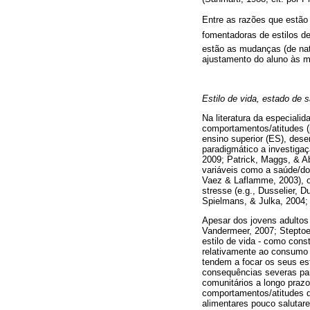
Entre as razões que estão
fomentadoras de estilos 
estão as mudanças (de nat
ajustamento do aluno às me
Estilo de vida, estado de 
Na literatura da especial
comportamentos/atitudes (
ensino superior (ES), dese
paradigmático a investiga
2009; Patrick, Maggs, & A
variáveis como a saúde/doe
Vaez & Laflamme, 2003), o 
stresse (e.g., Dusselier, 
Spielmans, & Julka, 2004; 
Apesar dos jovens adultos
Vandermeer, 2007; Steptoe
estilo de vida - como cons
relativamente ao consumo 
tendem a focar os seus es
consequências severas par
comunitários a longo prazo
comportamentos/atitudes d
alimentares pouco salutare