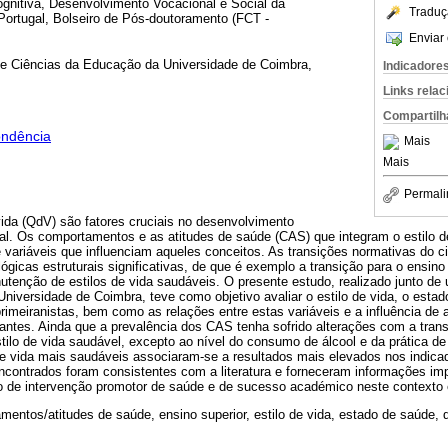
ognitiva, Desenvolvimento Vocacional e Social da
Traduç
Portugal, Bolseiro de Pós-doutoramento (FCT -
Enviar 
e Ciências da Educação da Universidade de Coimbra,
Indicadore
Links rela
Compartilh
ondência
Mais
Mais
Permali
ida (QdV) são fatores cruciais no desenvolvimento
al. Os comportamentos e as atitudes de saúde (CAS) que integram o estilo d
variáveis que influenciam aqueles conceitos. As transições normativas do ci
cas estruturais significativas, de que é exemplo a transição para o ensino 
utenção de estilos de vida saudáveis. O presente estudo, realizado junto d
Universidade de Coimbra, teve como objetivo avaliar o estilo de vida, o estad
rimeiranistas, bem como as relações entre estas variáveis e a influência de
ntes. Ainda que a prevalência dos CAS tenha sofrido alterações com a trans
ilo de vida saudável, excepto ao nível do consumo de álcool e da prática de
 de vida mais saudáveis associaram-se a resultados mais elevados nos indic
contrados foram consistentes com a literatura e forneceram informações impo
to de intervenção promotor de saúde e de sucesso académico neste contexto 
entos/atitudes de saúde, ensino superior, estilo de vida, estado de saúde, q