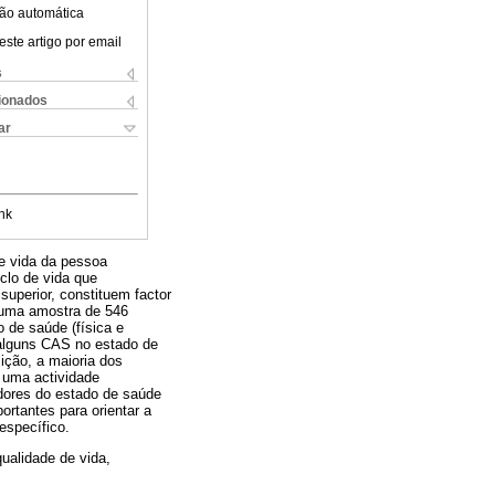
ão automática
este artigo por email
s
cionados
ar
nk
e vida da pessoa
clo de vida que
superior, constituem factor
e uma amostra de 546
o de saúde (física e
 alguns CAS no estado de
ição, a maioria dos
 uma actividade
adores do estado de saúde
rtantes para orientar a
específico.
ualidade de vida,