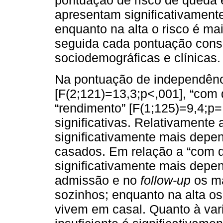
pontuação de risco de queda é
apresentam significativament
enquanto na alta o risco é m
seguida cada pontuação consi
sociodemográficas e clínicas.
Na pontuação de independênci
[F(2;121)=13,3;p<,001], “com 
“rendimento” [F(1;125)=9,4;p=
significativas. Relativamente a
significativamente mais depe
casados. Em relação a “com q
significativamente mais depe
admissão e no
follow-up
os ma
sozinhos; enquanto na alta o
vivem em casal. Quanto à vari