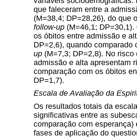
variáveis sociodemográficas.
que faleceram entre a admis
(M=38,4; DP=28,26), do que os
follow-up
(M=46,1; DP=30,1). Q
os óbitos entre admissão e alt
DP=2,6), quando comparado c
up
(M=7,3; DP=2,8). No risco 
admissão e alta apresentam ri
comparação com os óbitos ent
DP=1,7).
Escala de Avaliação da Espiri
Os resultados totais da escal
significativas entre as subesc
comparação com esperança) e 
fases de aplicação do question