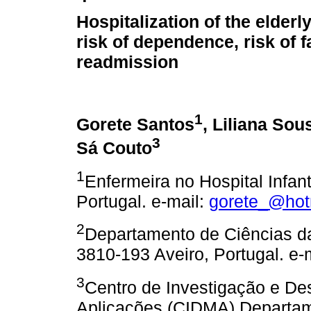
Hospitalization of the elderly:
risk of dependence, risk of f
readmission
1
Gorete Santos
, Liliana Sou
3
Sá Couto
1
Enfermeira no Hospital Infan
Portugal. e-mail:
gorete_@hot
2
Departamento de Ciências da
3810-193 Aveiro, Portugal. e-
3
Centro de Investigação e D
Aplicações (CIDMA) Departa