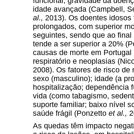
funcional, gravidade da doen
idade avançada (Campbell, S
al.,
2013). Os doentes idosos 
prolongados, com superior mo
seguintes, sendo que ao final
tende a ser superior a 20% (
causas de morte em Portugal 
respiratório e neoplasias (Ni
2008). Os fatores de risco de
sexo (masculino); idade (a pr
hospitalização; dependência 
vida (como tabagismo, sedenta
suporte familiar; baixo nível
saúde frágil (Ponzetto
et al.,
2
As quedas têm impacto negat