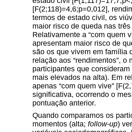
estado civil [F(1;117)=17,7;p
[F(2;118)=4,6;p=0,012], rend
termos de estado civil, os vi
maior risco de queda nas três 
Relativamente a “com quem vi
apresentam maior risco de qu
são os que vivem em família 
relação aos “rendimentos”, o 
participantes que consideram 
mais elevados na alta). Em re
apenas “com quem vive” [F(2,7
significativa, ocorrendo o me
pontuação anterior.
Quando comparamos os partic
momentos (alta;
follow-up
) ve