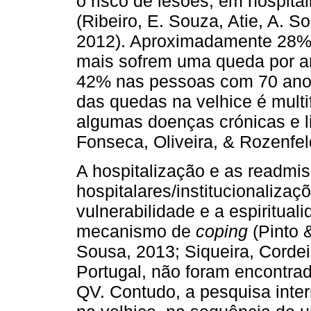
o risco de lesões, em hospital
(Ribeiro, E. Souza, Atie, A. S
2012). Aproximadamente 28%
mais sofrem uma queda por a
42% nas pessoas com 70 anos
das quedas na velhice é multi
algumas doenças crónicas e li
Fonseca, Oliveira, & Rozenfel
A hospitalização e as readmi
hospitalares/institucionaliza
vulnerabilidade e a espiritu
mecanismo de
coping
(Pinto 
Sousa, 2013; Siqueira, Cordei
Portugal, não foram encontra
QV. Contudo, a pesquisa inter