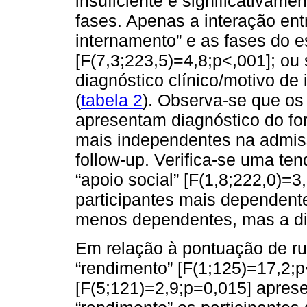
insuficiente é significativam
fases. Apenas a interação ent
internamento” e as fases do es
[F(7,3;223,5)=4,8;p<,001]; ou 
diagnóstico clínico/motivo de
(
tabela 2
). Observa-se que os
apresentam diagnóstico do fo
mais independentes na admiss
follow-up. Verifica-se uma tend
“apoio social” [F(1,8;222,0)=
participantes mais dependent
menos dependentes, mas a dif
Em relação à pontuação de rut
“rendimento” [F(1;125)=17,2;p
[F(5;121)=2,9;p=0,015] aprese