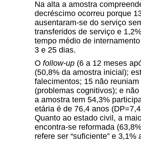
Na alta a amostra compreende
decréscimo ocorreu porque 13
ausentaram-se do serviço sem
transferidos de serviço e 1,2
tempo médio de internamento f
3 e 25 dias.
O
follow-up
(6 a 12 meses após
(50,8% da amostra inicial); e
falecimentos; 15 não reuniam
(problemas cognitivos); e não 
a amostra tem 54,3% particip
etária é de 76,4 anos (DP=7,
Quanto ao estado civil, a mai
encontra-se reformada (63,8%
refere ser “suficiente” e 3,1% 