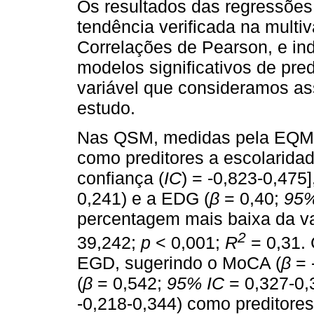
Os resultados das regressõe
tendência verificada na mult
Correlações de Pearson, e ind
modelos significativos de pr
variável que consideramos as
estudo.
Nas QSM, medidas pela EQM, a
como preditores a escolaridad
confiança (
IC
) = -0,823-0,475
0,241) e a EDG (
β
= 0,40;
95%
percentagem mais baixa da va
2
39,242;
p
< 0,001;
R
= 0,31.
EGD, sugerindo o MoCA (
β
= 
(
β
= 0,542;
95% IC
= 0,327-0,
-0,218-0,344) como preditore