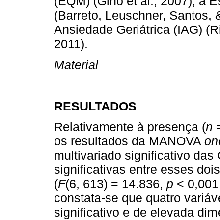
(EQM) (Ginó et al., 2007), a 
(Barreto, Leuschner, Santos, &
Ansiedade Geriátrica (IAG) (R
2011).
Material
RESULTADOS
Relativamente à presença (
n
=
os resultados da MANOVA
on
multivariado significativo das
significativas entre esses do
(
F
(6, 613) = 14.836,
p
< 0,001
constata-se que quatro variáv
significativo e de elevada 