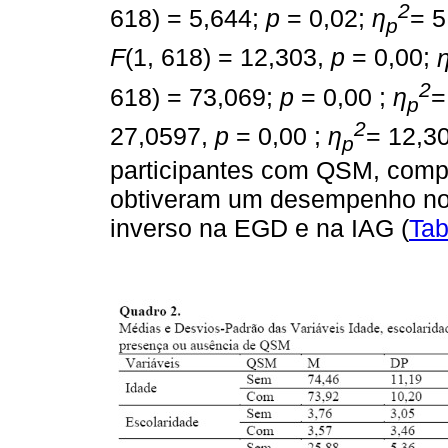
2
618) = 5,644;
p
= 0,02;
η
= 5
p
F
(1, 618) = 12,303,
p
= 0,00;
2
618) = 73,069;
p
= 0,00 ;
η
=
p
2
27,0597,
p
= 0,00 ;
η
= 12,30
p
participantes com QSM, com
obtiveram um desempenho nos 
inverso na EGD e na IAG (
Tab