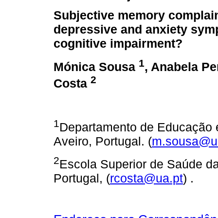
Subjective memory complain
depressive and anxiety sym
cognitive impairment?
1
Mónica Sousa
, Anabela Pe
2
Costa
1
Departamento de Educação e 
Aveiro, Portugal. (
m.sousa@u
2
Escola Superior de Saúde da
Portugal, (
rcosta@ua.pt
) .