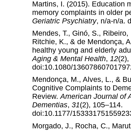
Martins, I. (2015). Education m
memory complaints in older p
Geriatric Psychiatry
, n/a-n/a
Mendes, T., Ginó, S., Ribeiro,
Ritchie, K., & de Mendonça, A
healthy young and elderly adul
Aging & Mental Health
,
12
(2)
doi:10.1080/13607860701
Mendonça, M., Alves, L., & Bu
Cognitive Complaints to Deme
Review.
American Journal of 
Dementias
,
31
(2), 105–114.
doi:10.1177/15333175155
Morgado, J., Rocha, C., Maruta