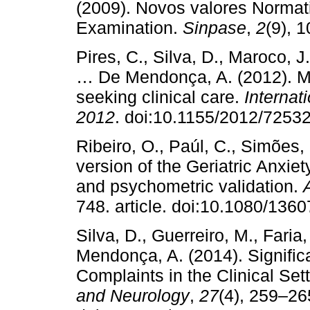
(2009). Novos valores Normat
Examination.
Sinpase
,
2
(9),
Pires, C., Silva, D., Maroco, 
… De Mendonça, A. (2012). M
seeking clinical care.
Internat
2012
. doi:10.1155/2012/7
Ribeiro, O., Paúl, C., Simões,
version of the Geriatric Anxiet
and psychometric validation.
748. article. doi:10.1080/13
Silva, D., Guerreiro, M., Fari
Mendonça, A. (2014). Signifi
Complaints in the Clinical Set
and Neurology
,
27
(4), 259–26