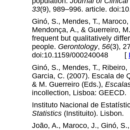
population.
Journal of Clinic
33
(9), 989–996. article. doi
Ginó, S., Mendes, T., Maroco, 
Mendonça, A., & Guerreiro, M
frequent but qualitatively diff
people.
Gerontology
,
56
(3), 2
doi:10.1159/000240048 [
Ginó, S., Mendes, T., Ribeiro,
Garcia, C. (2007). Escala de
& M. Guerreiro (Eds.),
Escalas
incollection, Lisboa: GEE
Instituto Nacional de Estatísti
Statistics
(Instituito). Lisb
João, A., Maroco, J., Ginó, S