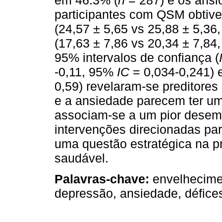
em 46.3% (
n
= 287) e os ans
participantes com QSM obtiv
(24,57 ± 5,65 vs 25,88 ± 5,36
(17,63 ± 7,86 vs 20,34 ± 7,84,
95% intervalos de confiança (
-0,11, 95%
IC
= 0,034-0,241) 
0,59) revelaram-se preditores
e a ansiedade parecem ter um
associam-se a um pior desemp
intervenções direcionadas p
uma questão estratégica na 
saudável.
Palavras-chave:
envelhecimen
depressão, ansiedade, défice