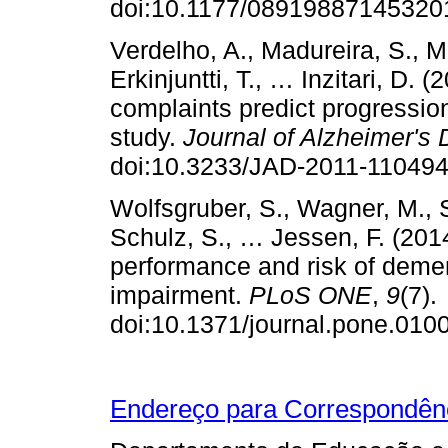
doi:10.1177/08919887145
Verdelho, A., Madureira, S., Mo
Erkinjuntti, T., … Inzitari, D.
complaints predict progressio
study.
Journal of Alzheimer's
doi:10.3233/JAD-2011-11
Wolfsgruber, S., Wagner, M., S
Schulz, S., … Jessen, F. (20
performance and risk of dement
impairment.
PLoS ONE
,
9
(7).
doi:10.1371/journal.pone.
Endereço para Correspondên