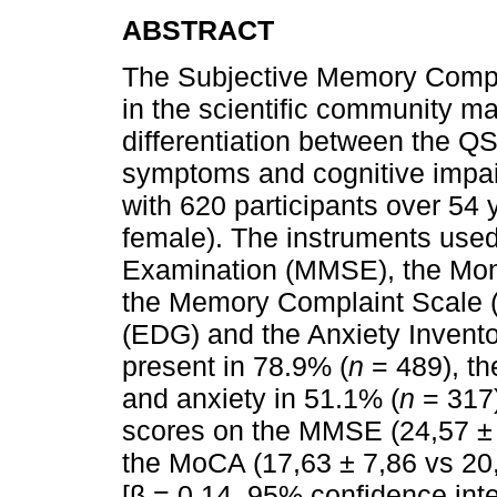
ABSTRACT
The Subjective Memory Compla
in the scientific community ma
differentiation between the Q
symptoms and cognitive impa
with 620 participants over 54
female). The instruments used
Examination (MMSE), the Mon
the Memory Complaint Scale (
(EDG) and the Anxiety Invent
present in 78.9% (
n
= 489), th
and anxiety in 51.1% (
n
= 317)
scores on the MMSE (24,57 ± 
the MoCA (17,63 ± 7,86 vs 20
[β = 0,14, 95% confidence inte