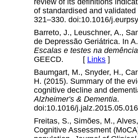
review of its definitions indi
of standardised and validated 
321–330. doi:10.1016/j.eur
Barreto, J., Leuschner, A., Sa
de Depressão Geriátrica. In A
Escalas e testes na demência
GEECD. [
Links
]
Baumgart, M., Snyder, H., Carr
H. (2015). Summary of the evid
cognitive decline and dementi
Alzheimer's & Dementia
.
doi:10.1016/j.jalz.2015.05
Freitas, S., Simões, M., Alves,
Cognitive Assessment (MoCA):