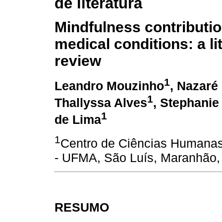
de literatura
Mindfulness contributi
medical conditions: a li
review
1
Leandro Mouzinho
, Nazaré
1
Thallyssa Alves
, Stephanie
1
de Lima
1
Centro de Ciências Humanas
- UFMA, São Luís, Maranhão, 
RESUMO