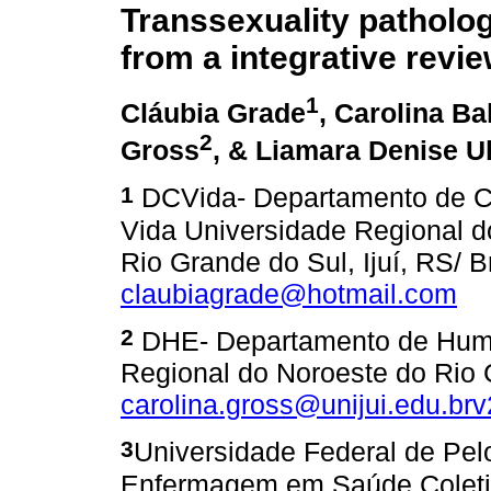
Transsexuality patholog
from a integrative revi
1
Cláubia Grade
, Carolina Ba
2
Gross
, & Liamara Denise U
1
DCVida- Departamento de C
Vida Universidade Regional d
Rio Grande do Sul, Ijuí, RS/ Br
claubiagrade@hotmail.com
2
DHE- Departamento de Huma
Regional do Noroeste do Rio Gr
carolina.gross@unijui.edu.br
v
3
Universidade Federal de Pe
Enfermagem em Saúde Coletiva