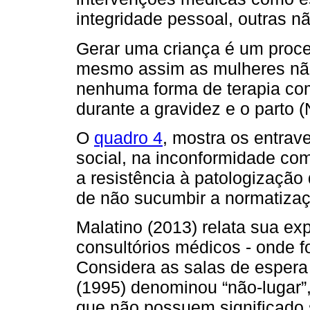
integridade pessoal, outras nã
Gerar uma criança é um proc
mesmo assim as mulheres não
nenhuma forma de terapia co
durante a gravidez e o parto (
O
quadro 4
, mostra os entrav
social, na inconformidade co
a resistência à patologizaçã
de não sucumbir a normatiza
Malatino (2013) relata sua ex
consultórios médicos - onde f
Considera as salas de espera
(1995) denominou “não-lugar”,
que não possuem significado 