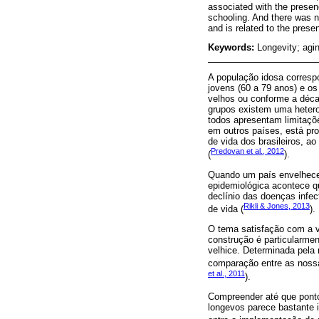
associated with the presen
schooling. And there was no
and is related to the prese
Keywords:
Longevity; agin
A população idosa corresp
jovens (60 a 79 anos) e o
velhos ou conforme a déc
grupos existem uma hetero
todos apresentam limitaçõ
em outros países, está pr
de vida dos brasileiros, 
Predovan et al., 2012
(
).
Quando um país envelhece,
epidemiológica acontece q
declínio das doenças infe
Rikli & Jones, 2013
de vida (
).
O tema satisfação com a v
construção é particularmen
velhice. Determinada pela
comparação entre as nossas
et al., 2011
).
Compreender até que ponto
longevos parece bastante i