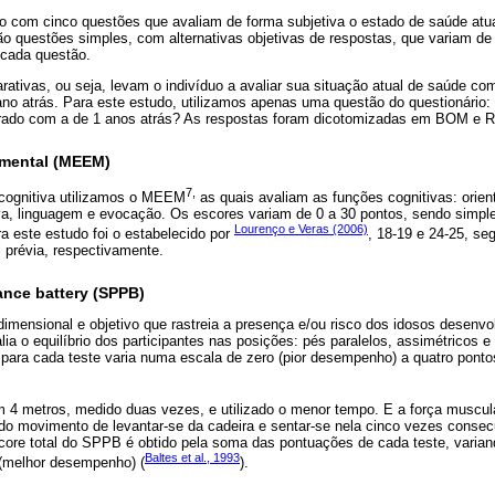
o com cinco questões que avaliam de forma subjetiva o estado de saúde atual 
ão questões simples, com alternativas objetivas de respostas, que variam de
 cada questão.
ativas, ou seja, levam o indivíduo a avaliar sua situação atual de saúde c
no atrás. Para este estudo, utilizamos apenas uma questão do questionário:
ado com a de 1 anos atrás? As respostas foram dicotomizadas em BOM e RUI
 mental (MEEM)
7,
 cognitiva utilizamos o MEEM
as quais avaliam as funções cognitivas: orien
iva, linguagem e evocação. Os escores variam de 0 a 30 pontos, sendo simple
Lourenço e Veras (2006)
ra este estudo foi o estabelecido por
, 18-19 e 24-25, s
l prévia, respectivamente.
ance battery (SPPB)
dimensional e objetivo que rastreia a presença e/ou risco dos idosos desenv
lia o equilíbrio dos participantes nas posições: pés paralelos, assimétricos e
para cada teste varia numa escala de zero (pior desempenho) a quatro pont
 4 metros, medido duas vezes, e utilizado o menor tempo. E a força muscul
do movimento de levantar-se da cadeira e sentar-se nela cinco vezes consec
ore total do SPPB é obtido pela soma das pontuações de cada teste, variand
Baltes et al., 1993
(melhor desempenho) (
).