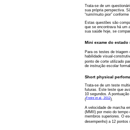
Trata-se de um questionári
sua própria perspectiva. S
“ruim/muito pior” conforme
Estas questões são compar
que se encontrava há um a
sua saúde hoje, se compar
Mini exame do estado
Para os testes de triagem
habilidade visual-construt
ponto de corte utilizado pa
de instrução escolar forma
Short physical perfom
Trata-se de um teste multi
futuras. Este teste que ava
10 segundos. A pontuação 
Freire et al., 2012
(
).
A velocidade de marcha em
(MMII) por meio do tempo 
membros superiores. O esc
desempenho) a 12 pontos 