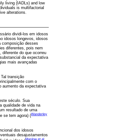
ly living (IADLs) and low
viduals is multifactorial
ive alterations.
sário dividi-los em idosos
o idosos longevos, idosos
Na composição desses
es diferentes, pois nem
 diferente do que ocorreu
substancial da expectativa
ogias mais avançadas
Tal transição
principalmente com o
no aumento da expectativa
este século. Sua
 a qualidade de vida na
 um resultado de uma
Wanderley
e se tem agora) (
ncional dos idosos
 eventuais desajustamentos
Maslow et al.,