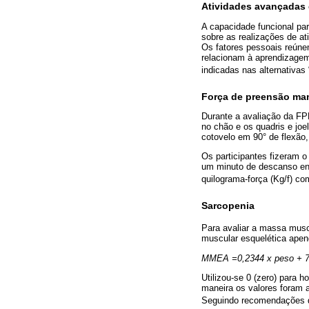
Atividades avançadas d
A capacidade funcional par
sobre as realizações de at
Os fatores pessoais reúnem
relacionam à aprendizagem 
indicadas nas alternativas 
Força de preensão ma
Durante a avaliação da FP
no chão e os quadris e joe
cotovelo em 90° de flexão
Os participantes fizeram 
um minuto de descanso en
quilograma-força (Kg/f) co
Sarcopenia
Para avaliar a massa muscu
muscular esquelética apen
MMEA =0,2344 x peso + 7,80
Utilizou-se 0 (zero) para 
maneira os valores foram 
Seguindo recomendações 