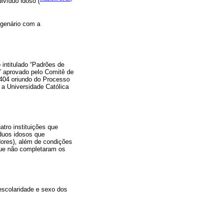
ivíduo idoso (
ogenário com a
intitulado “Padrões de
” aprovado pelo Comitê de
404 oriundo do Processo
a Universidade Católica
tro instituições que
íduos idosos que
dores), além de condições
 que não completaram os
escolaridade e sexo dos