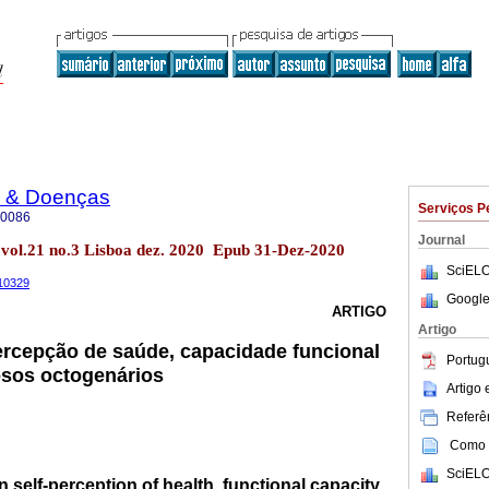
e & Doenças
Serviços P
-0086
Journal
 vol.21 no.3 Lisboa dez. 2020 Epub 31-Dez-2020
SciELO
210329
Google
ARTIGO
Artigo
rcepção de saúde, capacidade funcional
Portug
osos octogenários
Artigo
Referên
Como c
SciELO
 self-perception of health, functional capacity