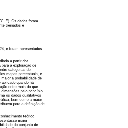
(TCLE). Os dados foram
nte treinados e
4, e foram apresentados
iada a partir dos
a para a exploração de
entre categorias de
elos mapas perceptuais, e
 maior a probabilidade de
é aplicado quando há
lação entre mais do que
 dimensões pelo princípio
ma os dados qualitativos
gráfica, bem como a maior
ribuem para a definição de
conhecimento teórico
resentasse maior
bilidade do conjunto de