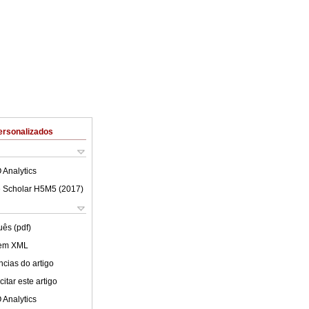
ersonalizados
 Analytics
 Scholar H5M5 (
2017
)
uês (pdf)
 em XML
cias do artigo
itar este artigo
 Analytics