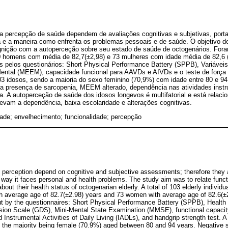
 a percepção de saúde dependem de avaliações cognitivas e subjetivas, por
ida e a maneira como enfrenta os problemas pessoais e de saúde. O objetivo de
gnição com a autoperceção sobre seu estado de saúde de octogenários. Fora
 homens com média de 82,7(±2,98) e 73 mulheres com idade média de 82,6 (
s pelos questionários: Short Physical Performance Battery (SPPB), Variáveis
ental (MEEM), capacidade funcional para AAVDs e AIVDs e o teste de força
3 idosos, sendo a maioria do sexo feminino (70,9%) com idade entre 80 e 94
a presença de sarcopenia, MEEM alterado, dependência nas atividades instru
a. A autoperceção de saúde dos idosos longevos é multifatorial e está relac
levam a dependência, baixa escolaridade e alterações cognitivas.
ade; envelhecimento; funcionalidade; percepção
th perception depend on cognitive and subjective assessments; therefore they 
 the way it faces personal and health problems. The study aim was to relate funct
bout their health status of octogenarian elderly. A total of 103 elderly individ
h average age of 82.7(±2.98) years and 73 women with average age of 82.6(±
ut by the questionnaires: Short Physical Performance Battery (SPPB), Health
ssion Scale (GDS), Mini-Mental State Examination (MMSE), functional capacit
 Instrumental Activities of Daily Living (IADLs), and handgrip strength test. A 
, the majority being female (70.9%) aged between 80 and 94 years. Negative 