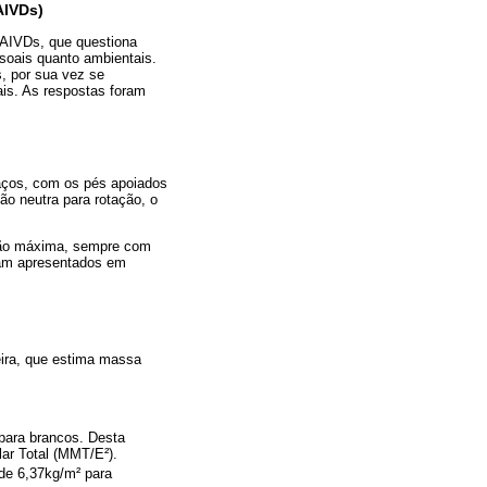
AIVDs)
s AIVDs, que questiona
ssoais quanto ambientais.
s, por sua vez se
ais. As respostas foram
raços, com os pés apoiados
ão neutra para rotação, o
nsão máxima, sempre com
ram apresentados em
leira, que estima massa
 para brancos. Desta
ar Total (MMT/E²).
 de 6,37kg/m² para