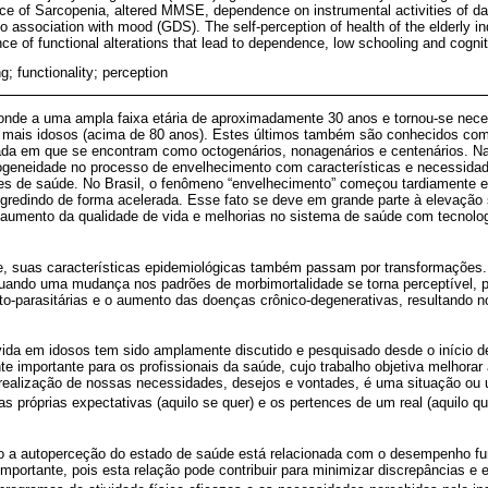
ce of Sarcopenia, altered MMSE, dependence on instrumental activities of dai
 association with mood (GDS). The self-perception of health of the elderly indi
nce of functional alterations that lead to dependence, low schooling and cognit
g; functionality; perception
onde a uma ampla faixa etária de aproximadamente 30 anos e tornou-se neces
s mais idosos (acima de 80 anos). Estes últimos também são conhecidos com
ada em que se encontram como octogenários, nonagenários e centenários. 
geneidade no processo de envelhecimento com características e necessidad
es de saúde. No Brasil, o fenômeno “envelhecimento” começou tardiamente e,
ogredindo de forma acelerada. Esse fato se deve em grande parte à elevação 
ao aumento da qualidade de vida e melhorias no sistema de saúde com tecnol
 suas características epidemiológicas também passam por transformações. 
uando uma mudança nos padrões de morbimortalidade se torna perceptível, 
cto-parasitárias e o aumento das doenças crônico-degenerativas, resultando 
ida em idosos tem sido amplamente discutido e pesquisado desde o início d
te importante para os profissionais da saúde, cujo trabalho objetiva melhorar
 realização de nossas necessidades, desejos e vontades, é uma situação ou
 próprias expectativas (aquilo se quer) e os pertences de um real (aquilo qu
 a autoperceção do estado de saúde está relacionada com o desempenho fu
mportante, pois esta relação pode contribuir para minimizar discrepâncias e