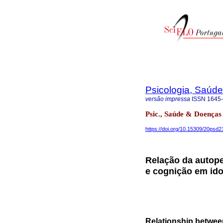
Psicologia, Saúd
versão impressa
ISSN
1645
Psic., Saúde & Doenças
https://doi.org/10.15309/20psd
Relação da autope
e cognição em id
Relationship between