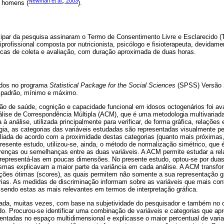
Newman et al., 2003
a homens (
).
cipar da pesquisa assinaram o Termo de Consentimento Livre e Esclarecido 
iprofissional composta por nutricionista, psicólogo e fisioterapeuta, devidame
icas de coleta e avaliação, com duração aproximada de duas horas.
dos no programa
Statistical Package for the Social Sciences
(SPSS) Versão 2
 padrão, mínimo e máximo.
ão de saúde, cognição e capacidade funcional em idosos octogenários foi aval
álise de Correspondência Múltipla (ACM), que é uma metodologia multivariad
à análise, utilizada principalmente para verificar, de forma gráfica, relações 
gia, as categorias das variáveis estudadas são representadas visualmente p
liada de acordo com a proximidade destas categorias (quanto mais próximas,
esente estudo, utilizou-se, ainda, o método de normalização simétrico, que 
erenças ou semelhanças entre as duas variáveis. A ACM permite estudar a re
 representá-las em poucas dimensões. No presente estudo, optou-se por duas
smas explicavam a maior parte da variância em cada análise. A ACM transfor
ações ótimas (scores), as quais permitem não somente a sua representação 
rias. As medidas de discriminação informam sobre as variáveis que mais cont
endo estas as mais relevantes em termos de interpretação gráfica.
ada, muitas vezes, com base na subjetividade do pesquisador e também no 
do. Procurou-se identificar uma combinação de variáveis e categorias que ap
entadas no espaço multidimensional e explicasse o maior percentual de varia