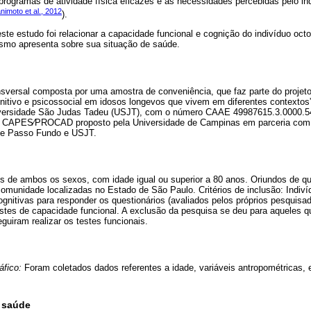
rogramas de atividade física eficazes e as necessidades percebidas pelo ind
nimoto et al., 2012
).
ste estudo foi relacionar a capacidade funcional e cognição do indivíduo oct
smo apresenta sobre sua situação de saúde.
sversal composta por uma amostra de conveniência, que faz parte do projeto 
gnitivo e psicossocial em idosos longevos que vivem em diferentes contextos
versidade São Judas Tadeu (USJT), com o número CAAE 49987615.3.0000.5
1 CAPES∕PROCAD proposto pela Universidade de Campinas em parceria com 
 de Passo Fundo e USJT.
s de ambos os sexos, com idade igual ou superior a 80 anos. Oriundos de qua
omunidade localizadas no Estado de São Paulo. Critérios de inclusão: Indiv
gnitivas para responder os questionários (avaliados pelos próprios pesquisa
testes de capacidade funcional. A exclusão da pesquisa se deu para aqueles
guiram realizar os testes funcionais.
áfico:
Foram coletados dados referentes a idade, variáveis antropométricas, 
a saúde