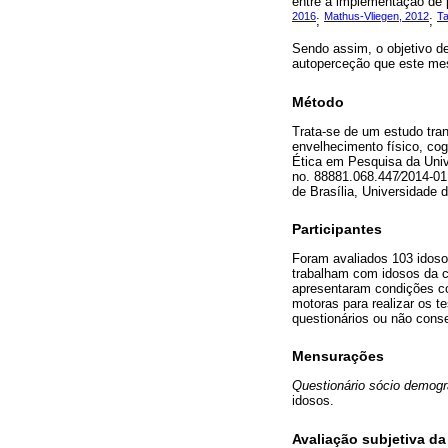
entre a implementação de p
2016
Mathus-Vliegen, 2012
Ta
;
;
Sendo assim, o objetivo de
autoperceção que este me
Método
Trata-se de um estudo tran
envelhecimento físico, co
Ética em Pesquisa da Uni
no. 88881.068.447∕2014-0
de Brasília, Universidade
Participantes
Foram avaliados 103 idoso
trabalham com idosos da c
apresentaram condições co
motoras para realizar os 
questionários ou não conse
Mensurações
Questionário sócio demogr
idosos.
Avaliação subjetiva d