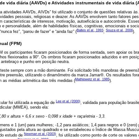
e vida diária (AAVDs) e Atividades instrumentais de vida diária (
a atividades AAVDs, AIVDs” foi utilizado o conjunto de questões relativas à
ividades pessoais, religiosas e deazer. As AAVDs envolvem tanto fatores pe
 características de interesse, motivação, autoeficácia e autocontrole. Esse
e personalidade, além de habilidades físicas, cognitivas, emocionais e soci
Baltes et al., 1993
Souza et al., 2006
“nunca fez”, “parou de fazer” e “ainda faz” (
;
).
nual (FPM)
M os participantes ficaram posicionados de forma sentada, sem apoiar os b
lhos flexionados a 90°. Os ombros ficaram posicionados aduzidos e em posiç
, antebraço e punho em posição neutra.
o teste sempre com a mão dominante. Foi solicitado três manobras de pree
tre preensão, utilizando o dinamômetro da marca Jamar®. Os resultados fo
Mathiowetz et al., 1985
m as médias aritmética das três medidas (
).
Lee et al. (2000)
lar foi utilizada a equação de
, validada para população brasi
dicular (MMEA), sendo ela:
 x altura + 6,6 x sexo - 0,098 x idade + raça/etnia - 3,3.
homens e 1 (um) para mulheres; -1,2 para asiáticos; 1,4 para negros e 0 (zero)
ajustados pela altura ao quadrado e se estabeleceu o Índice de Massa Muscul
Newman et al. (2003)
do estudo de
, foi utilizado como ponto de corte os valores