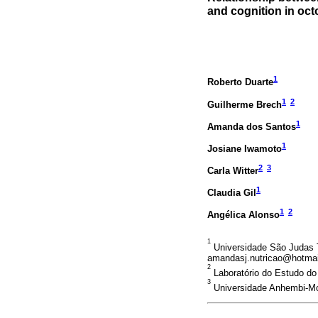
and cognition in oc
1
Roberto Duarte
1
2
Guilherme Brech
1
Amanda dos Santos
1
Josiane Iwamoto
2
3
Carla Witter
1
Claudia Gil
1
2
Angélica Alonso
1
Universidade São Judas T
amandasj.nutricao@hotmai
2
Laboratório do Estudo d
3
Universidade Anhembi-Mo