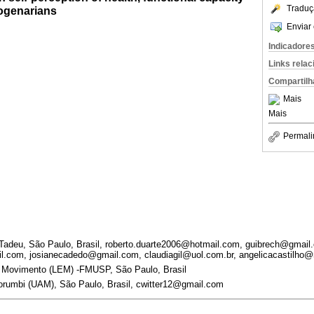
Traduç
togenarians
Enviar 
Indicadore
Links rela
Compartilh
Mais
Mais
Permali
adeu, São Paulo, Brasil, roberto.duarte2006@hotmail.com, guibrech@gmail
l.com, josianecadedo@gmail.com, claudiagil@uol.com.br, angelicacastilh
o Movimento (LEM) -FMUSP, São Paulo, Brasil
rumbi (UAM), São Paulo, Brasil, cwitter12@gmail.com