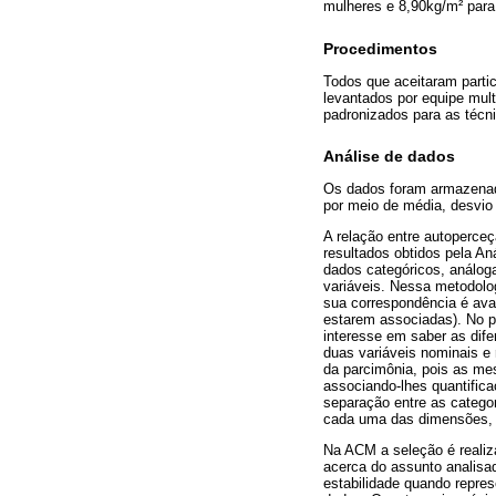
mulheres e 8,90kg/m² par
Procedimentos
Todos que aceitaram parti
levantados por equipe mult
padronizados para as técn
Análise de dados
Os dados foram armazena
por meio de média, desvio
A relação entre autoperceç
resultados obtidos pela An
dados categóricos, análoga 
variáveis. Nessa metodolo
sua correspondência é ava
estarem associadas). No pr
interesse em saber as dif
duas variáveis nominais e
da parcimônia, pois as me
associando-lhes quantific
separação entre as catego
cada uma das dimensões, s
Na ACM a seleção é realiz
acerca do assunto analisa
estabilidade quando repres