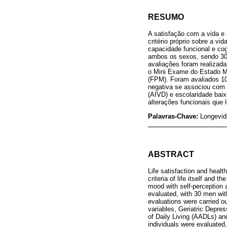
RESUMO
A satisfação com a vida e
critério próprio sobre a v
capacidade funcional e co
ambos os sexos, sendo 30
avaliações foram realizada
o Mini Exame do Estado M
(FPM). Foram avaliados 10
negativa se associou com 
(AIVD) e escolaridade baix
alterações funcionais que 
Palavras-Chave:
Longevid
ABSTRACT
Life satisfaction and heal
criteria of life itself and
mood with self-perception a
evaluated, with 30 men wit
evaluations were carried o
variables, Geriatric Depre
of Daily Living (AADLs) and
individuals were evaluated