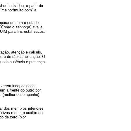
do indivíduo, a partir da
 “melhor/muito bom” a
omparando com o estado
 “Como o senhor(a) avalia
M para fins estatísticos.
tação, atenção e cálculo,
s e de rápida aplicação. O
egundo ausência e presença
olverem incapacidades
 um a frente do outro por
os (melhor desempenho)
ar dos membros inferiores
utivas e sem o auxílio dos
o de zero (pior