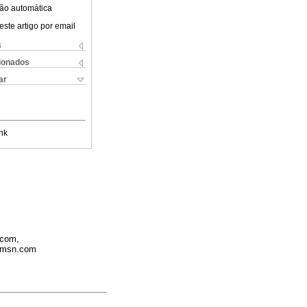
ão automática
este artigo por email
s
cionados
ar
nk
.com,
o@msn.com