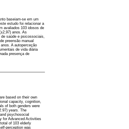
tanto baseiam-se em um
ste estudo foi relacionar a
m avaliados 103 idosos de
±2,97) anos. As
 de saúde e psicossociais,
 de preensão manual
 anos. A autoperceção
mentais de vida diária
ionada presença de
are based on their own
ional capacity, cognition,
uals of both genders were
2.97) years. The
 and psychosocial
y for Advanced Activities
total of 103 elderly
self-perception was