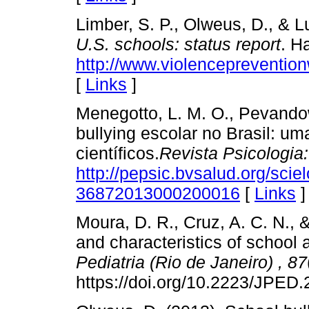
Limber, S. P., Olweus, D., & 
U.S. schools: status report
. H
http://www.violenceprevention
[
Links
]
Menegotto, L. M. O., Pevandows
bullying escolar no Brasil: um
científicos.
Revista Psicologia:
http://pepsic.bvsalud.org/sci
36872013000200016
[
Links
]
Moura, D. R., Cruz, A. C. N.,
and characteristics of school 
Pediatria (Rio de Janeiro)
,
87
https://doi.org/10.2223/JPED.