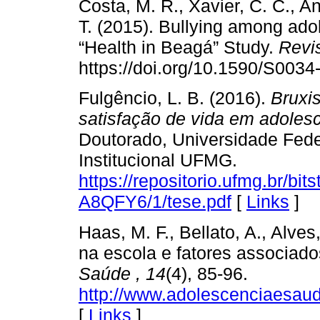
Costa, M. R., Xavier, C. C., An
T. (2015). Bullying among adol
“Health in Beagá” Study.
Revi
https://doi.org/10.1590/S00
Fulgêncio, L. B. (2016).
Bruxis
satisfação de vida em adolesc
Doutorado, Universidade Fede
Institucional UFMG.
https://repositorio.ufmg.br/b
A8QFY6/1/tese.pdf
[
Links
]
Haas, M. F., Bellato, A., Alves
na escola e fatores associado
Saúde
,
14
(4), 85-96.
http://www.adolescenciaesau
[
Links
]