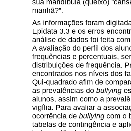
sua mandíbula (queixo) “cans
manhã?”.
As informações foram digitad
Epidata 3.3 e os erros encont
análise de dados foi feita c
A avaliação do perfil dos alun
frequências e percentuais, se
distribuições de frequência. 
encontrados nos níveis dos fat
Qui-quadrado afim de compara
as prevalências do
bullying
es
alunos, assim como a prevalê
vigília. Para avaliar a associa
ocorrência de
bullying
com o b
tabelas de contingência e apl