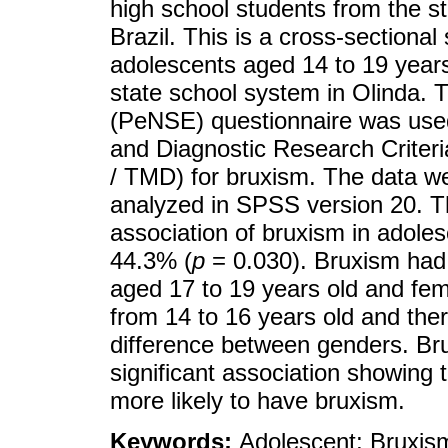
high school students from the s
Brazil. This is a cross-section
adolescents aged 14 to 19 year
state school system in Olinda. 
(PeNSE) questionnaire was used 
and Diagnostic Research Criter
/ TMD) for bruxism. The data we
analyzed in SPSS version 20. The
association of bruxism in adolesc
44.3% (
p
= 0.030). Bruxism had 
aged 17 to 19 years old and fem
from 14 to 16 years old and there
difference between genders. Bru
significant association showing 
more likely to have bruxism.
Keywords:
Adolescent; Bruxism