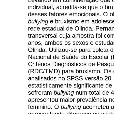
individual, acredita-se que o br
desses fatores emocionais. O ob
bullying
e bruxismo em adolesce
rede estadual de Olinda, Perna
transversal cuja amostra foi c
anos, ambos os sexos e estudan
Olinda. Utilizou-se para coleta
Nacional de Saúde do Escolar 
Critérios Diagnósticos de Pes
(RDC/TMD) para bruxismo. Os d
analisados no SPSS versão 20
estatisticamente significante d
sofreram
bullying
num total de 
apresentou maior prevalência n
feminino. O
bullying
acometeu a 
apresentando diferença estatist