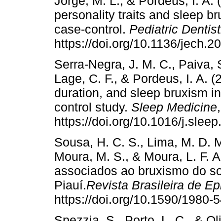
Jorge, M. L., & Pordeus, I. A.
personality traits and sleep b
case-control.
Pediatric Dentist
https://doi.org/10.1136/jech.
Serra-Negra, J. M. C., Paiva, 
Lage, C. F., & Pordeus, I. A. 
duration, and sleep bruxism in
control study.
Sleep Medicine
https://doi.org/10.1016/j.slee
Sousa, H. C. S., Lima, M. D. M
Moura, M. S., & Moura, L. F. A
associados ao bruxismo do s
Piauí.
Revista Brasileira de E
https://doi.org/10.1590/1980
Spezzia, S., Porto, L. C., & Ol