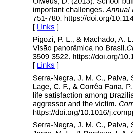
Olweus, D. (2013). School bu
important challenges.
Annual 
751-780. https://doi.org/10.
[
Links
]
Pigozi, P. L., & Machado, A. L
Visão panorâmica no Brasil.
C
3509-3522. https://doi.org/
[
Links
]
Serra-Negra, J. M. C., Paiva, 
Lage, C. F., & Corrêa-Faria, P
life satisfaction among Brazili
aggressor and the victim.
Com
https://doi.org/10.1016/j.com
Serra-Negra, J. M. C., Paiva,