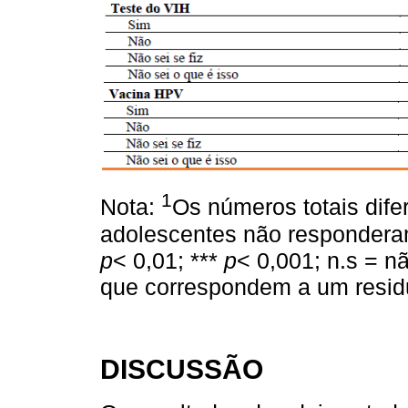
1
Nota:
Os números totais dif
adolescentes não responderam
p
< 0,01; ***
p
< 0,001; n.s = nã
que correspondem a um residu
DISCUSSÃO