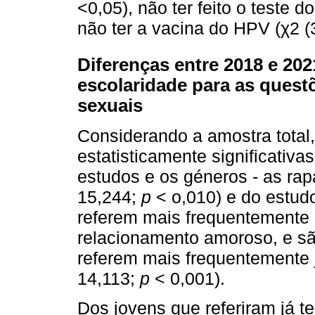
<0,05), não ter feito o teste d
não ter a vacina do HPV (χ2 (
Diferenças entre 2018 e 202
escolaridade para as ques
sexuais
Considerando a amostra total
estatisticamente significativa
estudos e os géneros - as rap
15,244;
p
< o,010) e do estud
referem mais frequentemente 
relacionamento amoroso, e s
referem mais frequentemente já
14,113;
p
< 0,001).
Dos jovens que referiram já te