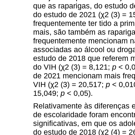
que as raparigas, do estudo d
do estudo de 2021 (χ2 (3) = 
frequentemente ter tido a pri
mais, são também as raparig
frequentemente mencionam não
associadas ao álcool ou droga
estudo de 2018 que referem ma
do VIH (χ2 (3) = 8,121;
p
< 0,0
de 2021 mencionam mais frequ
VIH (χ2 (3) = 20,517;
p
< 0,010
15,049;
p
< 0,05).
Relativamente às diferenças 
de escolaridade foram encont
significativas, em que os ado
do estudo de 2018 (χ2 (4) = 