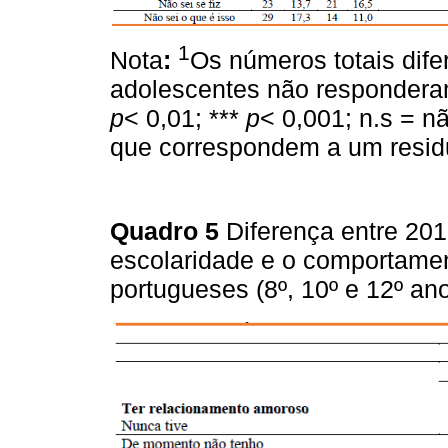
1
Nota
:
Os números totais dif
adolescentes não responderam
p
< 0,01; ***
p
< 0,001; n.s = nã
que correspondem a um residu
Quadro 5
Diferença entre 2
escolaridade e o comportame
portugueses (8º, 10º e 12º ano