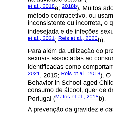
et al., 2018
2018b
a;
). Muitos ad
método contracetivo, ou usam
inconsistente ou incorreta, o
indesejada e de infeções sexu
et al., 2021
Reis et al., 2020
;
b).
Para além da utilização do pr
sexuais associadas ao consum
identificadas como comportam
2021
Reis et al., 2018
, 2015;
). O
Behavior in School-aged Child
consumo de álcool, quer de d
Matos et al., 2018
Portugal (
b).
A prevenção da gravidez e das