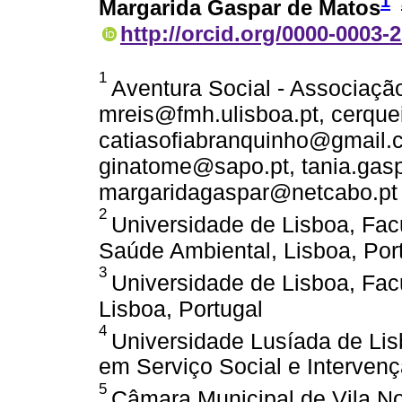
1
Margarida Gaspar de Matos
http://orcid.org/0000-0003-
1
Aventura Social - Associação
mreis@fmh.ulisboa.pt, cerqu
catiasofiabranquinho@gmail.
ginatome@sapo.pt, tania.gas
margaridagaspar@netcabo.pt
2
Universidade de Lisboa, Facu
Saúde Ambiental, Lisboa, Por
3
Universidade de Lisboa, Fa
Lisboa, Portugal
4
Universidade Lusíada de Lis
em Serviço Social e Intervenç
5
Câmara Municipal de Vila No