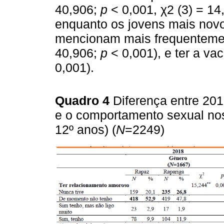
40,906;
p
< 0,001, χ2 (3) = 14
enquanto os jovens mais novo
mencionam mais frequentemente
40,906;
p
< 0,001), e ter a va
0,001).
Quadro 4
Diferença entre 2
e o comportamento sexual nos
12º anos) (
N
=2249)