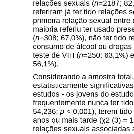
relações sexuais (
n
=2187; 82
referiram já ter tido relações
primeira relação sexual entre 
maioria referiu ter usado pres
(
n
=308; 67,0%), não ter tido 
consumo de álcool ou drogas 
teste de VIH (
n
=250; 63,1%) e
56,1%).
Considerando a amostra total
estatisticamente significativa
estudos - os jovens do estud
frequentemente nunca ter tido
54,236;
p
< 0,001), terem tido
anos ou mais tarde (χ2 (3) = 
relações sexuais associadas a