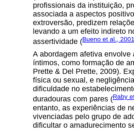
profissionais da instituição, 
associada a aspectos positiv
extroversão, predizem relaçõe
levando a um efeito indireto 
Bueno et al., 200
assertividade (
A abordagem afetiva envolve 
íntimos, como formação de a
Prette & Del Prette, 2009). Ex
física ou sexual, e negligênc
dificuldade no estabeleciment
Raby et
duradouras com pares (
entanto, as experiências de n
vivenciadas pelo grupo de ad
dificultar o amadurecimento s