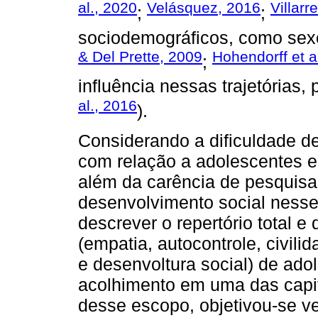
al., 2020
Velásquez, 2016
Villarr
;
;
sociodemográficos, como sexo
& Del Prette, 2009
Hohendorff et a
;
influência nessas trajetórias
al., 2016
).
Considerando a dificuldade d
com relação a adolescentes e
além da carência de pesquis
desenvolvimento social nesse
descrever o repertório total e
(empatia, autocontrole, civili
e desenvoltura social) de ado
acolhimento em uma das capit
desse escopo, objetivou-se ver