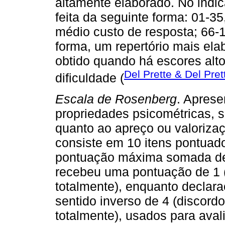
altamente elaborado. No indica
feita da seguinte forma: 01-35
médio custo de resposta; 66-1
forma, um repertório mais ela
obtido quando há escores alto
Del Prette & Del Pret
dificuldade (
Escala de Rosenberg
. Aprese
propriedades psicométricas,
quanto ao apreço ou valorizaç
consiste em 10 itens pontuad
pontuação máxima somada de 
recebeu uma pontuação de 1 (
totalmente), enquanto declar
sentido inverso de 4 (discord
totalmente), usados para avali