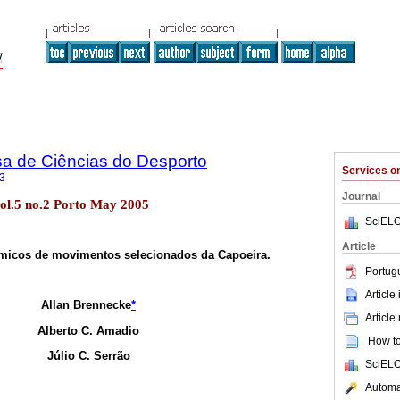
sa de Ciências do Desporto
Services 
3
Journal
vol.5 no.2 Porto May 2005
SciELO
Article
micos de movimentos selecionados da Capoeira.
Portug
Article
Allan Brennecke
*
Article
Alberto C. Amadio
How to 
Júlio C. Serrão
SciELO
Automat