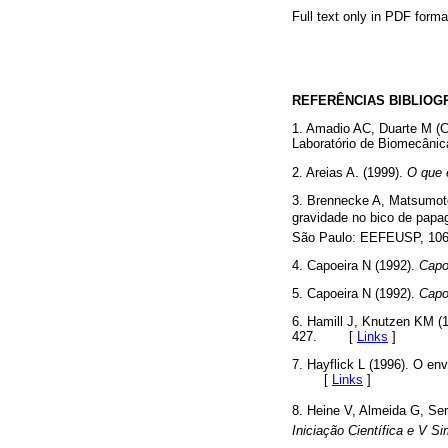
Full text only in PDF forma
REFERÊNCIAS BIBLIOG
1. Amadio AC, Duarte M (C
Laboratório de Biomec
2. Areias A. (1999).
O que 
3. Brennecke A, Matsumot
gravidade no bico de papag
São Paulo: EEFEUSP, 
4. Capoeira N (1992).
Capo
5. Capoeira N (1992).
Capo
6. Hamill J, Knutzen KM (1
427. [
Links
]
7. Hayflick L (1996). O e
[
Links
]
8. Heine V, Almeida G, Ser
Iniciação Científica e V 