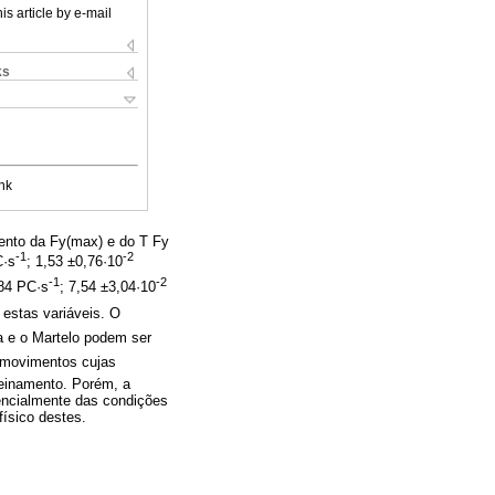
is article by e-mail
ks
nk
ento da Fy(max) e do T Fy
-1
-2
C·s
; 1,53 ±0,76·10
-1
-2
,84 PC·s
; 7,54 ±3,04·10
estas variáveis. O
 e o Martelo podem ser
, movimentos cujas
reinamento. Porém, a
encialmente das condições
ísico destes.