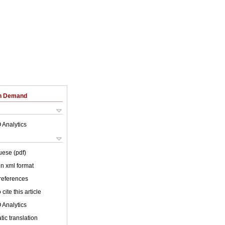
on Demand
 Analytics
uese (pdf)
 in xml format
 references
cite this article
 Analytics
ic translation