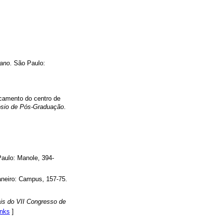
mano
. São Paulo:
camento do centro de
pósio de Pós-Graduação
.
]
Paulo: Manole, 394-
aneiro: Campus, 157-75.
is do VII Congresso de
inks
]