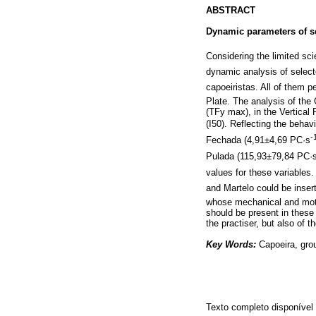
ABSTRACT
Dynamic parameters of se
Considering the limited sci
dynamic analysis of selec
capoeiristas. All of them
Plate. The analysis of th
(TFy max), in the Vertical
(I50). Reflecting the beha
-
Fechada (4,91±4,69 PC·s
Pulada (115,93±79,84 PC·
values for these variables.
and Martelo could be inse
whose mechanical and moto
should be present in these 
the practiser, but also of th
Key Words:
Capoeira, gr
Texto completo disponíve