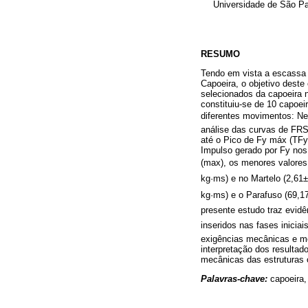
Universidade de São Pa
RESUMO
Tendo em vista a escassa 
Capoeira, o objetivo deste
selecionados da capoeira 
constituiu-se de 10 capoei
diferentes movimentos: Neg
análise das curvas de FRS
até o Pico de Fy máx (TFy
Impulso gerado por Fy nos
(max), os menores valores 
kg·ms) e no Martelo (2,6
kg·ms) e o Parafuso (69,
presente estudo traz evidê
inseridos nas fases inicia
exigências mecânicas e mo
interpretação dos resulta
mecânicas das estruturas 
Palavras-chave:
capoeira,