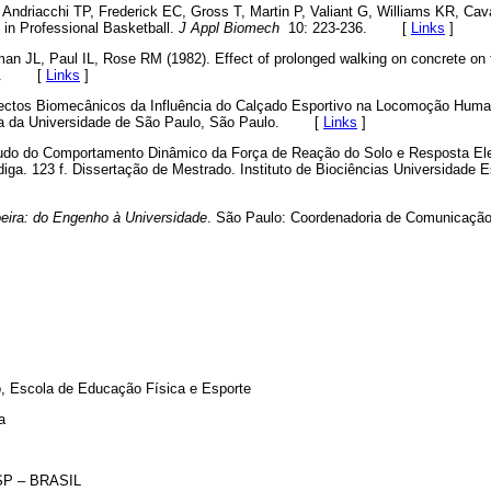
ndriacchi TP, Frederick EC, Gross T, Martin P, Valiant G, Williams KR, Cava
 in Professional Basketball.
J Appl Biomech
10: 223-236. [
Links
]
man JL, Paul IL, Rose RM (1982). Effect of prolonged walking on concrete on
.
[
Links
]
spectos Biomecânicos da Influência do Calçado Esportivo na Locomoção Hum
ca da Universidade de São Paulo, São Paulo. [
Links
]
tudo do Comportamento Dinâmico da Força de Reação do Solo e Resposta El
iga. 123 f. Dissertação de Mestrado. Instituto de Biociências Universidade E
eira: do Engenho à Universidade
.
São Paulo: Coordenadoria de Comunicação 
, Escola de Educação Física e Esporte
a
 SP – BRASIL