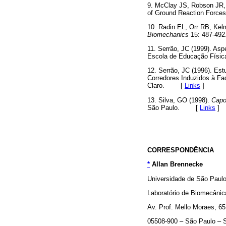
9. McClay JS, Robson JR, A
of Ground Reaction Forces
10. Radin EL, Orr RB, Kel
Biomechanics
15: 487-492
11. Serrão, JC (1999). A
Escola de Educação Físi
12. Serrão, JC (1996). Es
Corredores Induzidos à Fad
Claro. [
Links
]
13. Silva, GO (1998).
Capo
São Paulo. [
Links
]
CORRESPONDÊNCIA
*
Allan Brennecke
Universidade de São Paulo
Laboratório de Biomecânic
Av. Prof. Mello Moraes, 65
05508-900 – São Paulo –