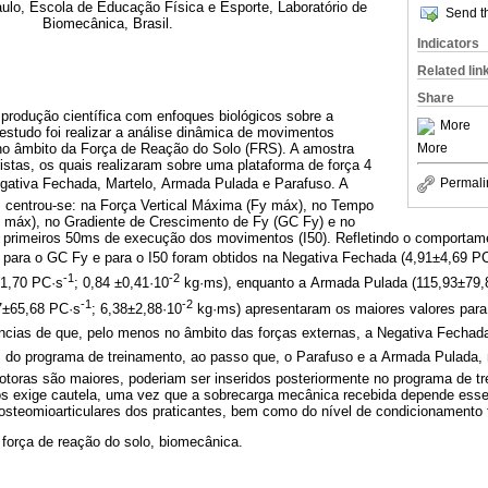
ulo, Escola de Educação Física e Esporte, Laboratório de
Send th
Biomecânica, Brasil.
Indicators
Related lin
Share
produção científica com enfoques biológicos sobre a
More
 estudo foi realizar a análise dinâmica de movimentos
no âmbito da Força de Reação do Solo (FRS). A amostra
More
ristas, os quais realizaram sobre uma plataforma de força 4
ativa Fechada, Martelo, Armada Pulada e Parafuso. A
Permali
 centrou-se: na Força Vertical Máxima (Fy máx), no Tempo
 máx), no Gradiente de Crescimento de Fy (GC Fy) e no
 primeiros 50ms de execução dos movimentos (I50). Refletindo o comportam
para o GC Fy e para o I50 foram obtidos na Negativa Fechada (4,91±4,69 P
-1
-2
1±1,70 PC·s
; 0,84 ±0,41·10
kg·ms), enquanto a Armada Pulada (115,93±79
-1
-2
17±65,68 PC·s
; 6,38±2,88·10
kg·ms) apresentaram os maiores valores para 
ncias de que, pelo menos no âmbito das forças externas, a Negativa Fechada
is do programa de treinamento, ao passo que, o Parafuso e a Armada Pulada
toras são maiores, poderiam ser inseridos posteriormente no programa de t
dos exige cautela, uma vez que a sobrecarga mecânica recebida depende ess
osteomioarticulares dos praticantes, bem como do nível de condicionamento f
 força de reação do solo, biomecânica.