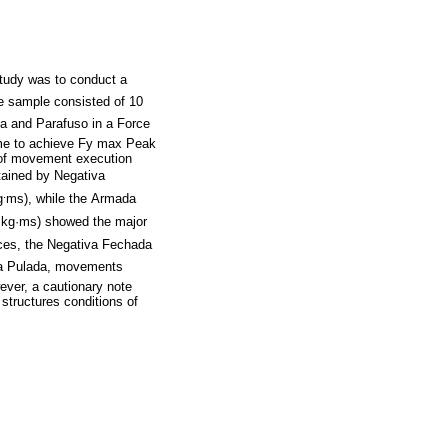
 study was to conduct a
e sample consisted of 10
 and Parafuso in a Force
ime to achieve Fy max Peak
s of movement execution
ained by Negativa
.
g
ms), while the Armada
kg·ms) showed the major
ces, the Negativa Fechada
ada Pulada, movements
ver, a cautionary note
structures conditions of