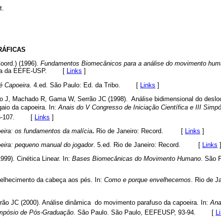
t.
RÁFICAS
oord.) (1996).
Fundamentos Biomecânicos para a análise do movimento hu
ânica da EEFE-USP. [
Links
]
é Capoeira
. 4.ed. São Paulo: Ed. da Tribo. [
Links
]
o J, Machado R, Gama W, Serrão JC (1998). Análise bidimensional do deslo
aio da capoeira. In:
Anais do V Congresso de Iniciação Científica e III Sim
106-107. [
Links
]
eira: os fundamentos da malícia
.
Rio de Janeiro: Record. [
Links
]
eira: pequeno manual do jogador
. 5.ed. Rio de Janeiro: Record. [
Links
999). Cinética Linear. In:
Bases Biomecânicas do Movimento Humano
. São 
nvelhecimento da cabeça aos pés. In:
Como e porque envelhecemos
. Rio de J
rão JC (2000). Análise dinâmica do movimento parafuso da capoeira. In:
Ana
Simpósio de Pós-Graduação
. São Paulo. São Paulo, EEFEUSP, 93-94. [
L