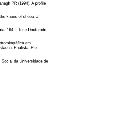
nagh PR (1994). A profile
 the knees of sheep.
J.
ana
.
164 f. Tese Doutorado.
etromiográfica em
stadual Paulista, Rio
Social da Universidade de