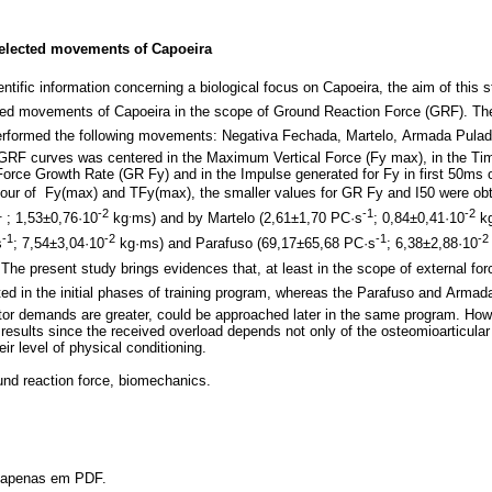
lected movements of Capoeira
entific information concerning a biological focus on Capoeira, the aim of this
ted movements of Capoeira in the scope of Ground Reaction Force (GRF). Th
 performed the following movements: Negativa Fechada, Martelo, Armada Pulada
e GRF curves was centered in the Maximum Vertical Force (Fy max), in the T
 Force Growth Rate (GR Fy) and in the Impulse generated for Fy in first 50m
viour of Fy(max) and TFy(max), the smaller values for GR Fy and I50 were obt
1
-2
.
-1
-2
; 1,53±0,76·10
kg
ms) and by Martelo (2,61±1,70 PC·s
; 0,84±0,41·10
k
-1
-2
-1
-2
s
; 7,54±3,04·10
kg·ms) and Parafuso (69,17±65,68 PC·s
; 6,38±2,88·10
 The present study brings evidences that, at least in the scope of external for
rted in the initial phases of training program, whereas the Parafuso and Arm
r demands are greater, could be approached later in the same program. Howe
results since the received overload depends not only of the osteomioarticular 
eir level of physical conditioning.
ound reaction force, biomechanics.
l apenas em PDF.